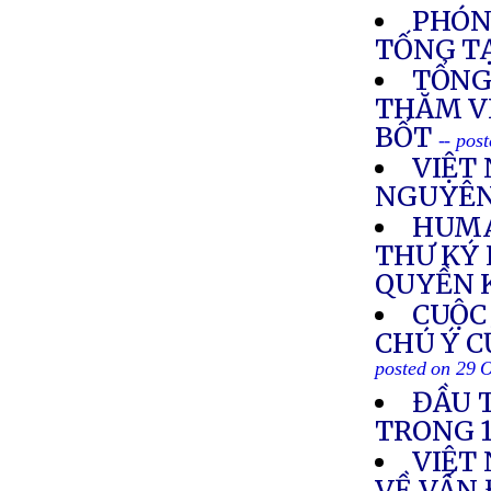
PHÓN
TỐNG TẠ
TỔNG
THĂM V
BỐT
-- pos
VIỆT
NGUYÊN
HUMA
THƯ KÝ 
QUYỀN 
CUỘC
CHÚ Ý C
posted on 29 
ĐẦU 
TRONG 
VIỆT
VỀ VẤN