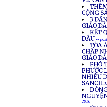
THÊM
CỘNG SẢ
3 DÂ
GIÁO D
KẾT 
DẦU
-- pos
TÒA 
CHẤP NH
GIÁO D
PHÓ 
PHƯỚC L
NHIỀU 
SANCHE
DÒNG
NGUYỆN
2010