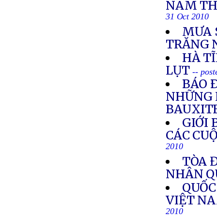
NAM TH
31 Oct 2010
MƯA 
TRĂNG 
HÀ T
LỤT
-- pos
BÁO 
NHỮNG 
BAUXIT
GIỚI
CÁC CUỘ
2010
TÒA Đ
NHÂN Q
QUỐC
VIỆT N
2010