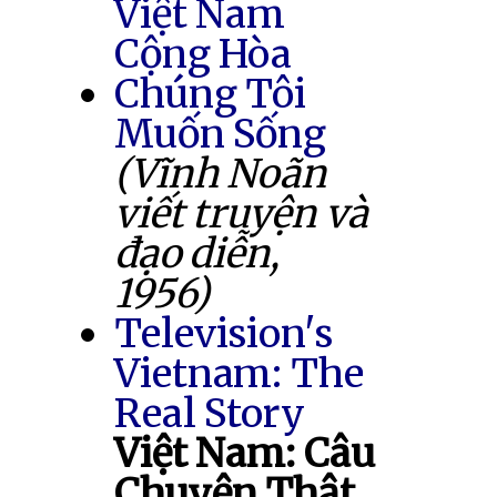
Việt Nam
Cộng Hòa
Chúng Tôi
Muốn Sống
(Vĩnh Noãn
viết truyện và
đạo diễn,
1956)
Television's
Vietnam: The
Real Story
Việt Nam: Câu
Chuyện Thật