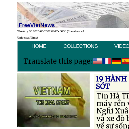
FreeVietNews
Thu Aug 06 2026 06:20:37 GMT+0000 (Coordinated
Universal Time)
HOME
COLLECTIONS
VIDE
Translate this page:
19 HÀNH
SÓT
Tin Hà Tĩ
máy rền 
Nghi Xuân
và xe đò 
về sự số