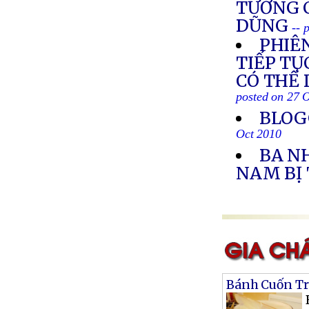
TƯỚNG 
DŨNG
-- 
PHIÊ
TIẾP TỤ
CÓ THỂ 
posted on 27 
BLOG
Oct 2010
BA N
NAM BỊ
Bánh Cuốn Tr