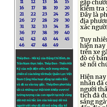
gặp chướn
11
12
13
14
15
kiểm tra 
16
17
18
19
20
Ðây là p
21
22
23
24
25
địa phươn
26
27
28
29
30
xác người
31
32
33
34
35
36
37
38
39
40
Tuy nhiên
41
42
43
44
45
hiện nay 
46
47
48
49
trên xe g
đò có bán
Thép Đen - Hồi ký của Đặng Chí Bình
, do
sẽ nổi ch
Trần Nam thực hiện.
Thép Đen
- Thiên Hồi
Ký của một điện viên, một trong những
chiến sĩ của bóng tối thuộc Quân Lực Việt
Hiện nay
Nam Cộng Hòa hoạt động tại miền Bắc
nhân đã c
và đã sa vào tay giặc. Thép Đen phơi bày
người th
tất cả những sự thật kinh khiếp vượt trí
tích đã đ
tưởng tượng của con người tại một vùng
sáng ngà
đất mịt mù hắc ám của loài quỷ dữ mà
người viết như đã đội mồ sống dậy kể