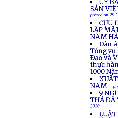
ỦY B
SẢN VIỆ
posted on 29 
CỰU 
LẬP MẶ
NAM HẢ
Ðàn á
Tổng vụ 
Ðạo và V
thực hà
1000 Nă
XUẤT
NAM
-- p
9 NG
THẢ ÐÃ
2010
LUẬT 