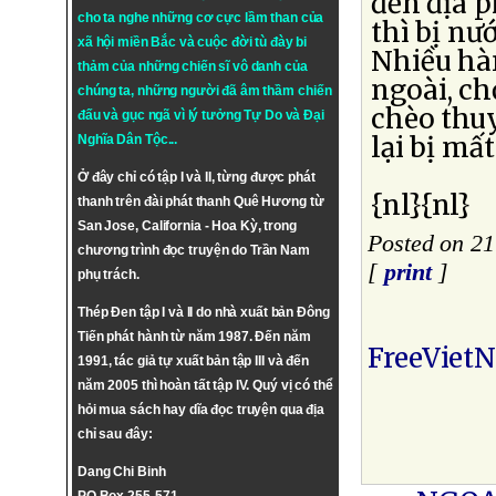
đến địa 
cho ta nghe những cơ cực lầm than của
thì bị nư
xã hội miền Bắc và cuộc đời tù đày bi
Nhiều hà
thảm của những chiến sĩ vô danh của
ngoài, ch
chúng ta, những người đã âm thầm chiến
chèo thuy
đấu và gục ngã vì lý tưởng
Tự Do
và
Đại
lại bị mấ
Nghĩa Dân Tộc
...
Ở đây chỉ có tập I và II, từng được phát
{nl}{nl}
thanh trên đài phát thanh Quê Hương từ
San Jose, California - Hoa Kỳ, trong
Posted on 21
chương trình đọc truyện do Trần Nam
[
print
]
phụ trách.
Thép Đen tập I và II do nhà xuất bản Đông
Tiến phát hành từ năm 1987. Đến năm
FreeViet
1991, tác giả tự xuất bản tập III và đến
năm 2005 thì hoàn tất tập IV. Quý vị có thể
hỏi mua sách hay dĩa đọc truyện qua địa
chỉ sau đây:
Dang Chi Binh