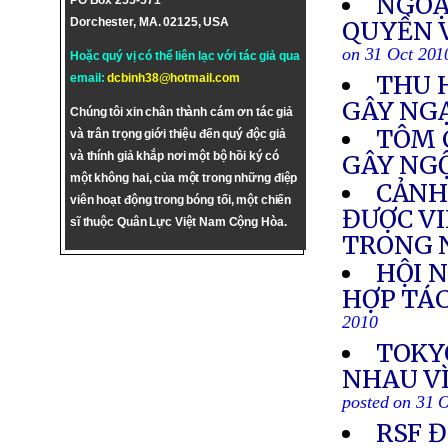
NGOẠ
PO Box 255-571
Dorchester, MA. 02125, USA
QUYỀN 
on 31 Oct 201
Hoặc quý vị có thể liên lạc với tác giả qua
THU 
email:
dcbinh38@hotmail.com
GÂY NG
Chúng tôi xin chân thành cám ơn tác giả
TÔM 
và trân trọng giới thiệu đến quý độc giả
và thính giả khắp nơi một bộ hồi ký có
GÂY NG
một không hai, của một trong những điệp
CẢNH 
viên hoạt động trong bóng tối, một chiến
ĐƯỢC VI
sĩ thuộc Quân Lực Việt Nam Cộng Hòa.
TRONG
HỘI 
HỢP TÁC
2010
TOKY
NHAU VÌ
posted on 31 
RSF 