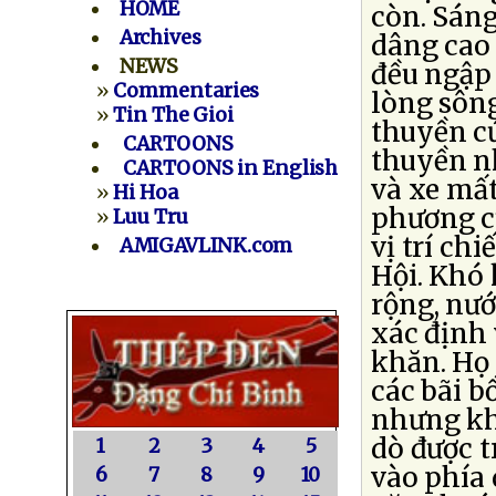
HOME
còn. Sán
Archives
dâng cao
NEWS
đều ngập
»
Commentaries
lòng sông
»
Tin The Gioi
thuyền cứ
CARTOONS
thuyền n
CARTOONS in English
và xe mất
»
Hi Hoa
phương c
»
Luu Tru
vị trí ch
AMIGAVLINK.com
Hội. Khó 
rộng, nướ
xác định 
khăn. Họ
các bãi b
nhưng kh
dò được t
1
2
3
4
5
vào phía 
6
7
8
9
10