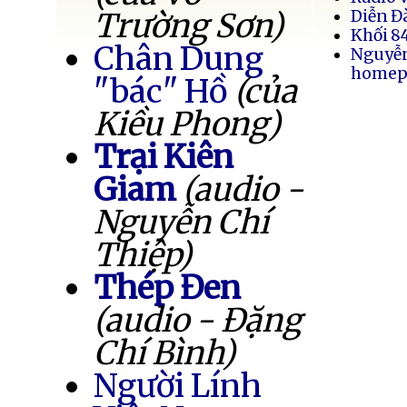
Trường Sơn)
Diễn Đ
Khối 8
Chân Dung
Nguyễ
homep
"bác" Hồ
(của
Kiều Phong)
Trại Kiên
Giam
(audio -
Nguyễn Chí
Thiệp)
Thép Đen
(audio - Đặng
Chí Bình)
Người Lính