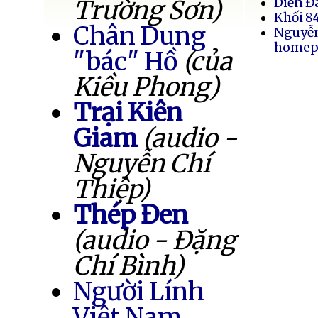
Trường Sơn)
Diễn Đ
Khối 8
Chân Dung
Nguyễ
homep
"bác" Hồ
(của
Kiều Phong)
Trại Kiên
Giam
(audio -
Nguyễn Chí
Thiệp)
Thép Đen
(audio - Đặng
Chí Bình)
Người Lính
Việt Nam