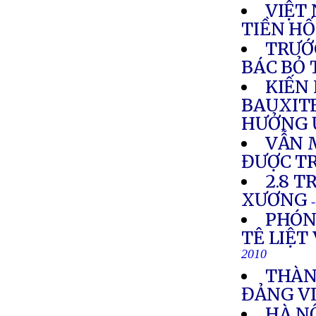
VIỆT
TIỀN HỐ
TRƯỚ
BÁC BỎ 
KIẾN
BAUXIT
HƯỞNG 
VẪN 
ĐƯỢC T
2.8 T
XƯƠNG
PHÓN
TÊ LIỆT
2010
THÀN
ĐẢNG VI
HÀ N