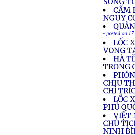
SÔNG T
CẤM 
NGUY C
QUẢN
- posted on 17
LỐC 
VONG T
HÀ T
TRONG 
PHÓN
CHỊU TH
CHỈ TRÍ
LỐC 
PHÚ QU
VIỆT
CHỦ TỊC
NINH B