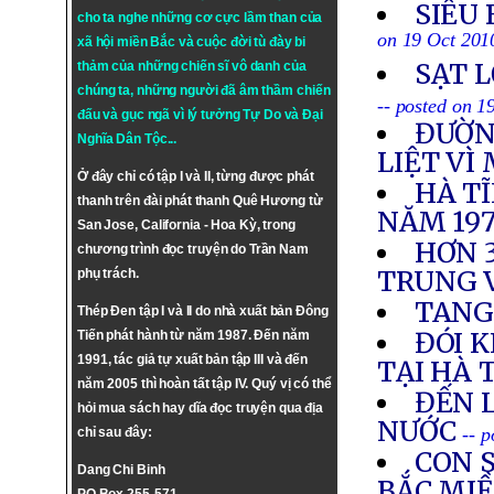
SIÊU 
cho ta nghe những cơ cực lầm than của
on 19 Oct 201
xã hội miền Bắc và cuộc đời tù đày bi
SẠT L
thảm của những chiến sĩ vô danh của
chúng ta, những người đã âm thầm chiến
-- posted on 1
đấu và gục ngã vì lý tưởng
Tự Do
và
Đại
ĐƯỜN
Nghĩa Dân Tộc
...
LIỆT VÌ
Ở đây chỉ có tập I và II, từng được phát
HÀ T
thanh trên đài phát thanh Quê Hương từ
NĂM 19
San Jose, California - Hoa Kỳ, trong
HƠN 3
chương trình đọc truyện do Trần Nam
TRUNG 
phụ trách.
TANG
Thép Đen tập I và II do nhà xuất bản Đông
ĐÓI 
Tiến phát hành từ năm 1987. Đến năm
1991, tác giả tự xuất bản tập III và đến
TẠI HÀ 
năm 2005 thì hoàn tất tập IV. Quý vị có thể
ĐẾN 
hỏi mua sách hay dĩa đọc truyện qua địa
NƯỚC
-- 
chỉ sau đây:
CON S
Dang Chi Binh
BẮC MI