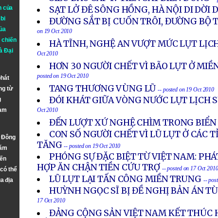
n của
SẠT LỞ ĐÊ SÔNG HỒNG, HÀ NỘI DI DỜI 
bi
ĐƯỜNG SẮT BỊ CUỐN TRÔI, ĐƯỜNG BỘ T
ủa
on 19 Oct 2010
 chiến
HÀ TĨNH, NGHỆ AN VƯỢT MỨC LỤT LỊCH
à
Đại
Oct 2010
HƠN 30 NGƯỜI CHẾT VÌ BÃO LỤT Ở MI
posted on 19 Oct 2010
phát
TANG THƯƠNG VÙNG LŨ
ng từ
-- posted on 19 Oct 2010
ĐÓI KHÁT GIỮA VÒNG NƯỚC LỤT LỊCH S
g
Nam
Oct 2010
ĐẾN LƯỢT XỨ NGHỆ CHÌM TRONG BIỂN
CON SỐ NGƯỜI CHẾT VÌ LŨ LỤT Ở CÁC 
n Đông
TĂNG
-- posted on 19 Oct 2010
năm
PHÓNG SỰ ĐẶC BIỆT TỪ VIỆT NAM: PH
đến
HỢP ĂN CHẬN TIỀN CỨU TRỢ
-- posted on 17 Oct 201
 có thể
LŨ LỤT LẠI TẤN CÔNG MIỀN TRUNG
a địa
-- pos
HUỲNH NGỌC SĨ BỊ ĐỀ NGHỊ BẢN ÁN T
17 Oct 2010
ĐẢNG CỘNG SẢN VIỆT NAM KẾT THÚC 