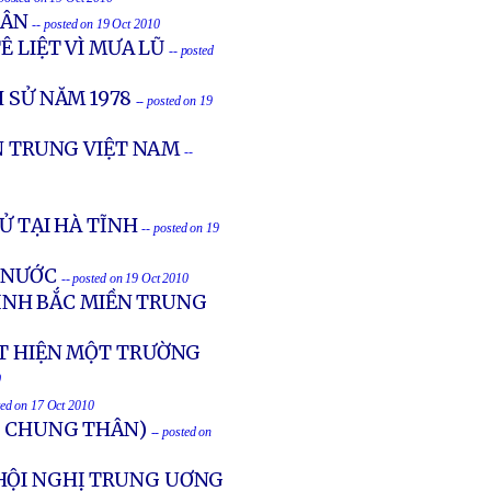
DÂN
-- posted on 19 Oct 2010
Ê LIỆT VÌ MƯA LŨ
-- posted
 SỬ NĂM 1978
-- posted on 19
ỀN TRUNG VIỆT NAM
--
Ử TẠI HÀ TĨNH
-- posted on 19
 NƯỚC
-- posted on 19 Oct 2010
TỈNH BẮC MIỀN TRUNG
ÁT HIỆN MỘT TRƯỜNG
0
ted on 17 Oct 2010
Ù CHUNG THÂN)
-- posted on
HỘI NGHỊ TRUNG UƠNG