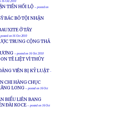
on 16 Oct 2010
N TIỀN HỐI LỘ
-- posted on
Ỹ BÁC BỎ TỘI NHẬN
BAUXITE Ở TÂY
- posted on 16 Oct 2010
ĐƯỢC TRUNG CỘNG THẢ
 XƯƠNG
-- posted on 16 Oct 2010
ON TÊ LIỆT VÌ THỦY
ĐẢNG VIÊN BỊ KỶ LUẬT
-
N CHI HÀNG CHỤC
THĂNG LONG
-- posted on 16 Oct
N BIỂU LIÊN BANG
ÊN ÐÀI KOCE
-- posted on 16 Oct