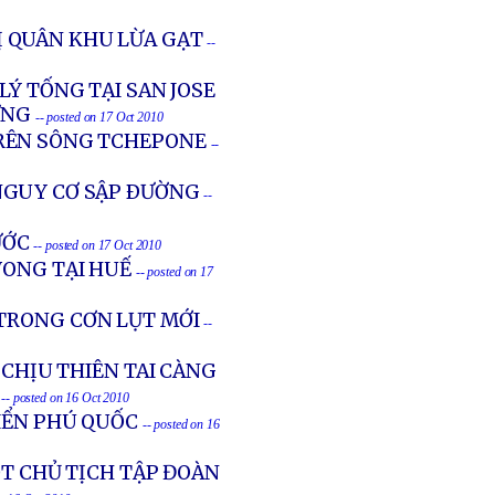
 BỊ QUÂN KHU LỪA GẠT
--
LÝ TỐNG TẠI SAN JOSE
ƯNG
-- posted on 17 Oct 2010
TRÊN SÔNG TCHEPONE
--
NGUY CƠ SẬP ÐƯỜNG
--
ƯỚC
-- posted on 17 Oct 2010
VONG TẠI HUẾ
-- posted on 17
 TRONG CƠN LỤT MỚI
--
 CHỊU THIÊN TAI CÀNG
-- posted on 16 Oct 2010
BIỂN PHÚ QUỐC
-- posted on 16
ỘT CHỦ TỊCH TẬP ĐOÀN