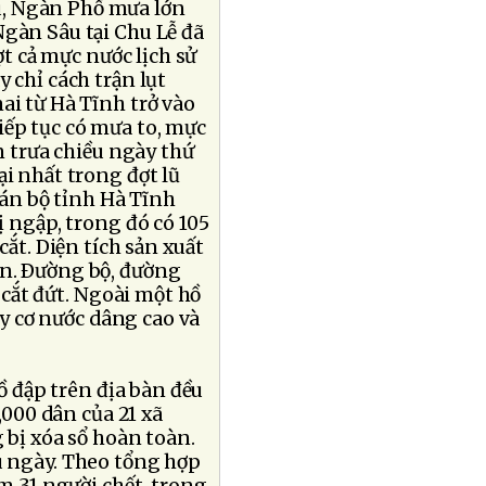
u, Ngàn Phố mưa lớn
Ngàn Sâu tại Chu Lễ đã
ượt cả mực nước lịch sử
 chỉ cách trận lụt
ai từ Hà Tĩnh trở vào
ếp tục có mưa to, mực
ến trưa chiều ngày thứ
ại nhất trong đợt lũ
 cán bộ tỉnh Hà Tĩnh
ị ngập, trong đó có 105
cắt. Diện tích sản xuất
àn. Ðường bộ, đường
ị cắt đứt. Ngoài một hồ
uy cơ nước dâng cao và
ồ đập trên địa bàn đều
0,000 dân của 21 xã
 bị xóa sổ hoàn toàn.
u ngày. Theo tổng hợp