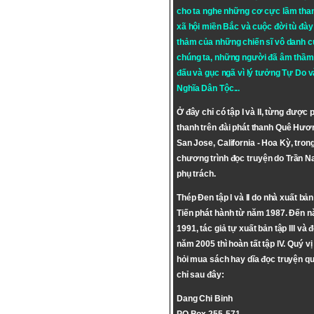
cho ta nghe những cơ cực lầm tha
xã hội miền Bắc và cuộc đời tù đày 
thảm của những chiến sĩ vô danh c
chúng ta, những người đã âm thầm
đấu và gục ngã vì lý tưởng
Tự Do
v
Nghĩa Dân Tộc
...
Ở đây chỉ có tập I và II, từng được 
thanh trên đài phát thanh Quê Hươ
San Jose, California - Hoa Kỳ, tron
chương trình đọc truyện do Trần 
phụ trách.
Thép Đen tập I và II do nhà xuất bả
Tiến phát hành từ năm 1987. Đến 
1991, tác giả tự xuất bản tập III và 
năm 2005 thì hoàn tất tập IV. Quý vị
hỏi mua sách hay dĩa đọc truyện qu
chỉ sau đây:
Dang Chi Binh