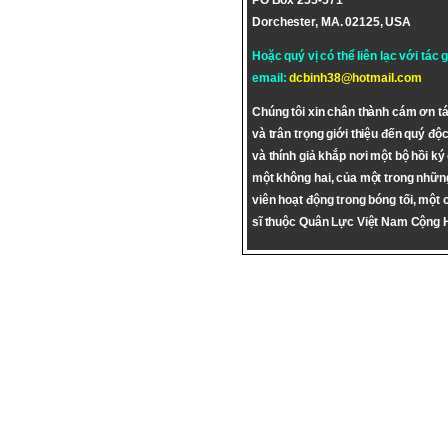
PO Box 255-571
Dorchester, MA. 02125, USA
Hoặc quý vị có thể liên lạc với tác 
email:
dcbinh38@hotmail.com
Chúng tôi xin chân thành cám ơn tá
và trân trọng giới thiệu đến quý độc
và thính giả khắp nơi một bộ hồi ký
một không hai, của một trong nhữn
viên hoạt động trong bóng tối, một 
sĩ thuộc Quân Lực Việt Nam Cộng 