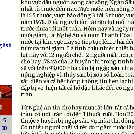
khu vực đầu nguồn sông các sông Ngàn Sâ
nhất từ trước đến nay. Mực nước trên sông 
là 16.5 thước, vượt báo động 3 tới 3 thước, v
năm 1978. Ðiều nguy hiểm là trận lụt mới này
trước chưa tới một tuần. Hôm nay và ngày m
mưa giảm, tại Nghệ An và nam Thanh Hóa ti
nước tại khu vực này sẽ tiếp tục lên. Phải đ
lish
tư mưa mới giảm. Là tỉnh chịu nhiều thiệt h
lụt này với 12 người chết, 2 người mất tích,
cho hay 178 xã của 12 huyện thị trong tỉnh b
xã với trên 93,000 nhà dân bị ngập sâu, chia 
nông nghiệp và thủy sản bị xóa sổ hoàn to
sắt, điện và cả hệ thống thông tin liên lạc b
đập bị vỡ, hiện tất cả hồ đập khác đều có ng
tràn.
Từ Nghệ An tin cho hay mưa rất lớn, tất cả h
tràn, có nơi tràn tới đến 1 thước rưỡi. Hơn 2
5
thuộc 5 huyện bị ngập sâu. Vụ mùa thu đông
Có nhiều người chết vì rét do ngâm nước lâ
10