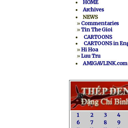
HOME
Archives
NEWS
»
Commentaries
»
Tin The Gioi
CARTOONS
CARTOONS in Eng
»
Hi Hoa
»
Luu Tru
AMIGAVLINK.com
1
2
3
4
6
7
8
9