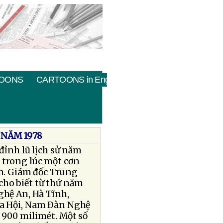
OONS
CARTOONS in English
 NĂM 1978
đỉnh lũ lịch sử năm
 trong lúc một cơn
am. Giám đốc Trung
cho biết từ thứ năm
ghệ An, Hà Tĩnh,
ửa Hội, Nam Ðàn Nghệ
 900 milimét. Một số