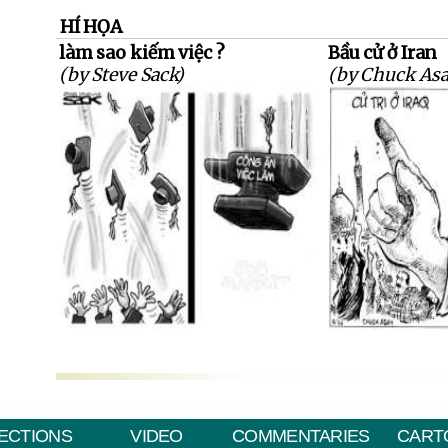
HÍ HỌA
làm sao kiếm việc ?
Bầu cử ở Iran
(by Steve Sack)
(by Chuck Asa
ECTIONS
VIDEO
COMMENTARIES
CART