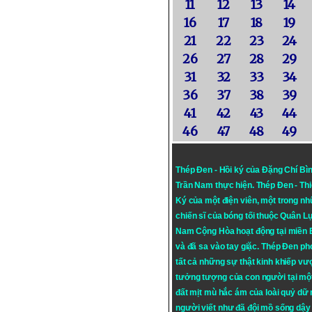
11
12
13
14
16
17
18
19
21
22
23
24
26
27
28
29
31
32
33
34
36
37
38
39
41
42
43
44
46
47
48
49
Thép Đen - Hồi ký của Đặng Chí Bì
Trần Nam thực hiện.
Thép Đen
- Th
Ký của một điện viên, một trong n
chiến sĩ của bóng tối thuộc Quân L
Nam Cộng Hòa hoạt động tại miền
và đã sa vào tay giặc. Thép Đen ph
tất cả những sự thật kinh khiếp vượ
tưởng tượng của con người tại mộ
đất mịt mù hắc ám của loài quỷ dữ
người viết như đã đội mồ sống dậy