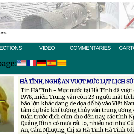
nated
ECTIONS
VIDEO
COMMENTARIES
CART
page:
HÀ TĨNH, NGHỆ AN VƯỢT MỨC LỤT LỊCH SỬ
Tin Hà Tĩnh - Mực nước tại Hà Tĩnh đã vượt 
1978, miền Trung vẫn còn 23 người mất tích
bão lớn khác đang đe dọa đổ bộ vào Việt N
tâm dự báo khí tượng thủy văn trung ương 
tuần trước dịch cúm cho đến nay, các tỉnh N
Quảng Bình có mưa rất to, nhiều nơi như C
An, Cẩm Nhượng, thị xã Hà Tĩnh Hà Tĩnh tới