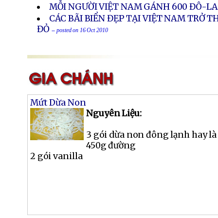
MỖI NGƯỜI VIỆT NAM GÁNH 600 ĐÔ-L
CÁC BÃI BIỂN ĐẸP TẠI VIỆT NAM TRỞ T
ĐỎ
-- posted on 16 Oct 2010
Mứt Dừa Non
Nguyên Liệu:
3 gói dừa non đông lạnh hay là
450g đường
2 gói vanilla