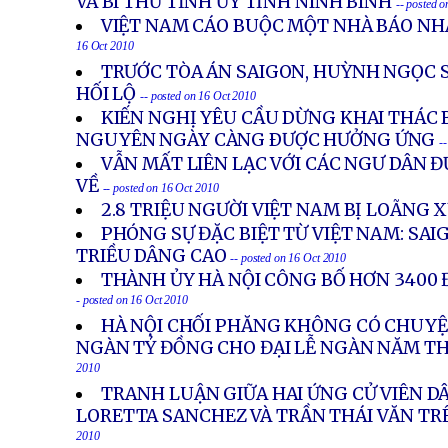
VÀ BÍ THƯ TỈNH ỦY TỈNH NINH BÌNH
-- posted 
VIỆT NAM CÁO BUỘC MỘT NHÀ BÁO NHẬ
16 Oct 2010
TRƯỚC TÒA ÁN SAIGON, HUỲNH NGỌC S
HỐI LỘ
-- posted on 16 Oct 2010
KIẾN NGHỊ YÊU CẦU DỪNG KHAI THÁC 
NGUYÊN NGÀY CÀNG ÐƯỢC HƯỞNG ỨNG
-
VẪN MẤT LIÊN LẠC VỚI CÁC NGƯ DÂN 
VỀ
-- posted on 16 Oct 2010
2.8 TRIỆU NGƯỜI VIỆT NAM BỊ LOÃNG
PHÓNG SỰ ĐẶC BIỆT TỪ VIỆT NAM: SAIG
TRIỀU DÂNG CAO
-- posted on 16 Oct 2010
THÀNH ỦY HÀ NỘI CÔNG BỐ HƠN 3400 
- posted on 16 Oct 2010
HÀ NỘI CHỐI PHĂNG KHÔNG CÓ CHUYỆ
NGÀN TỶ ĐỒNG CHO ĐẠI LỄ NGÀN NĂM 
2010
TRANH LUẬN GIỮA HAI ỨNG CỬ VIÊN DÂ
LORETTA SANCHEZ VÀ TRẦN THÁI VĂN TR
2010