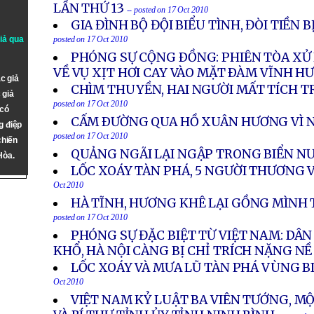
LẦN THỨ 13
-- posted on 17 Oct 2010
GIA ĐÌNH BỘ ĐỘI BIỂU TÌNH, ĐÒI TIỀN
giả qua
posted on 17 Oct 2010
PHÓNG SỰ CỘNG ÐỒNG: PHIÊN TÒA XỬ 
VỀ VỤ XỊT HƠI CAY VÀO MẶT ÐÀM VĨNH H
c giả
CHÌM THUYỀN, HAI NGƯỜI MẤT TÍCH 
 giả
posted on 17 Oct 2010
 có
CẤM ÐƯỜNG QUA HỒ XUÂN HƯƠNG VÌ 
g điệp
posted on 17 Oct 2010
chiến
QUẢNG NGÃI LẠI NGẬP TRONG BIỂN N
Hòa.
LỐC XOÁY TÀN PHÁ, 5 NGƯỜI THƯƠNG 
Oct 2010
HÀ TĨNH, HƯƠNG KHÊ LẠI GỒNG MÌNH
posted on 17 Oct 2010
PHÓNG SỰ ĐẶC BIỆT TỪ VIỆT NAM: DÂN
KHỔ, HÀ NỘI CÀNG BỊ CHỈ TRÍCH NẶNG NỀ
LỐC XOÁY VÀ MƯA LŨ TÀN PHÁ VÙNG 
Oct 2010
VIỆT NAM KỶ LUẬT BA VIÊN TƯỚNG, M