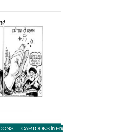
y)
OONS
CARTOONS in English