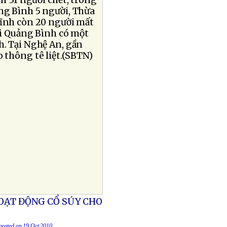
m 31 người chết, trong
ng Bình 5 người, Thừa
Tĩnh còn 20 người mất
Tại Quảng Bình có một
h. Tại Nghệ An, gần
o thông tê liệt.(SBTN)
HOẠT ĐỘNG CỔ SÚY CHO
 posted on 19 Oct 2010