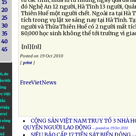
từ các tỉnh, mưa lũ từ những ngày qua đã là
15
đó Nghệ An 12 người, Hà Tĩnh 13 người, Quả
20
Thiên Huế một người chết. Ngoài ra tại Hà 
25
tích trong vụ lật xe sáng nay tại Hà Tĩnh. 
30
người và Thừa Thiên Huế có 2 người mất tíc
80,000 học sinh không thể tới trường vì gia
35
40
{nl}{nl}
45
Posted on 19 Oct 2010
[
print
]
nh
, do
iên Hồi
FreeVietNews
hững
ực Việt
 Bắc
ơi bày
t trí
CỘNG SẢN VIỆT NAM TRUY TỐ 3 NHÀ 
t vùng
QUYỀN NGƯỜI LAO ĐỘNG
 mà
-- posted on 19 Oct 2010
SIÊU BÃO CẤP 17 TIẾN SÁT BIỂN ÐÔNG
 kể
--