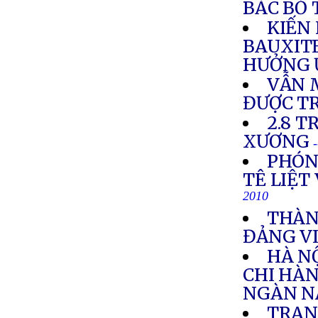
BÁC BỎ 
KIẾN
BAUXIT
HƯỞNG 
VẪN 
ĐƯỢC T
2.8 T
XƯƠNG
PHÓN
TÊ LIỆT
2010
THÀN
ĐẢNG VI
HÀ N
CHI HÀN
NGÀN N
TRAN