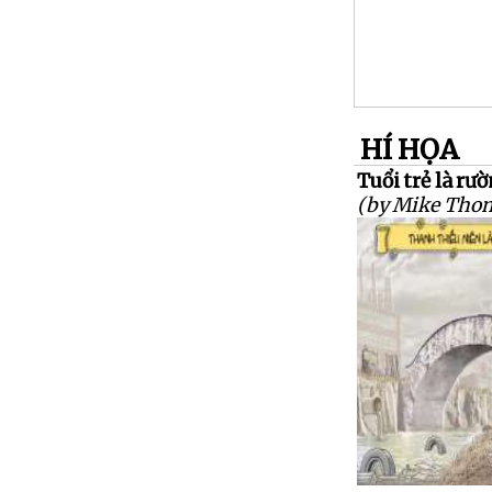
HÍ HỌA
Tuổi trẻ là rườ
(by Mike Tho