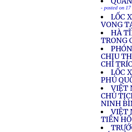
QUẢN
- posted on 17
LỐC 
VONG T
HÀ T
TRONG 
PHÓN
CHỊU TH
CHỈ TRÍ
LỐC 
PHÚ QU
VIỆT
CHỦ TỊC
NINH B
VIỆT
TIỀN HỐ
TRƯỚ