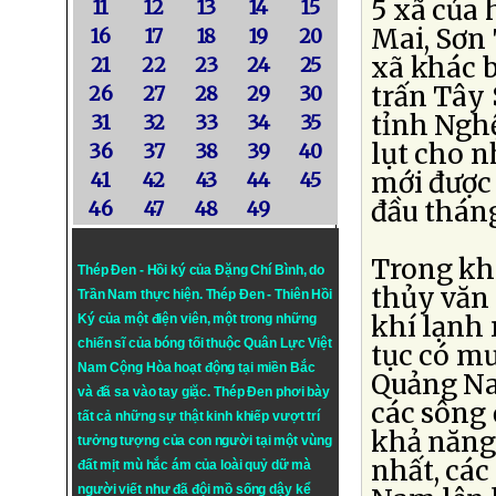
5 xã của
11
12
13
14
15
Mai, Sơn 
16
17
18
19
20
xã khác b
21
22
23
24
25
trấn Tây 
26
27
28
29
30
tỉnh Ngh
31
32
33
34
35
lụt cho n
36
37
38
39
40
mới được 
41
42
43
44
45
đầu tháng
46
47
48
49
Trong kh
Thép Đen - Hồi ký của Đặng Chí Bình
, do
thủy văn
Trần Nam thực hiện.
Thép Đen
- Thiên Hồi
khí lạnh 
Ký của một điện viên, một trong những
chiến sĩ của bóng tối thuộc Quân Lực Việt
tục có mư
Nam Cộng Hòa hoạt động tại miền Bắc
Quảng Na
và đã sa vào tay giặc. Thép Đen phơi bày
các sông
tất cả những sự thật kinh khiếp vượt trí
khả năng
tưởng tượng của con người tại một vùng
nhất, các
đất mịt mù hắc ám của loài quỷ dữ mà
người viết như đã đội mồ sống dậy kể