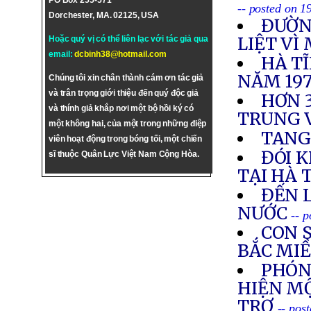
PO Box 255-571
-- posted on 1
Dorchester, MA. 02125, USA
ĐƯỜN
LIỆT VÌ
Hoặc quý vị có thể liên lạc với tác giả qua
email:
dcbinh38@hotmail.com
HÀ T
NĂM 19
Chúng tôi xin chân thành cám ơn tác giả
và trân trọng giới thiệu đến quý độc giả
HƠN 3
và thính giả khắp nơi một bộ hồi ký có
TRUNG 
một không hai, của một trong những điệp
TANG
viên hoạt động trong bóng tối, một chiến
ĐÓI 
sĩ thuộc Quân Lực Việt Nam Cộng Hòa.
TẠI HÀ 
ĐẾN 
NƯỚC
-- 
CON S
BẮC MI
PHÓN
HIỆN M
TRỢ
-- pos