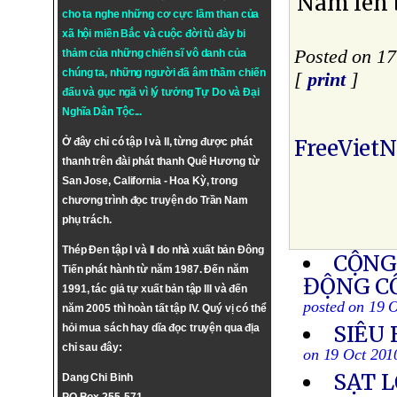
Nam lên 
cho ta nghe những cơ cực lầm than của
xã hội miền Bắc và cuộc đời tù đày bi
Posted on 17
thảm của những chiến sĩ vô danh của
chúng ta, những người đã âm thầm chiến
[
print
]
đấu và gục ngã vì lý tưởng
Tự Do
và
Đại
Nghĩa Dân Tộc
...
FreeViet
Ở đây chỉ có tập I và II, từng được phát
thanh trên đài phát thanh Quê Hương từ
San Jose, California - Hoa Kỳ, trong
chương trình đọc truyện do Trần Nam
phụ trách.
Thép Đen tập I và II do nhà xuất bản Đông
CỘNG
Tiến phát hành từ năm 1987. Đến năm
ĐỘNG C
1991, tác giả tự xuất bản tập III và đến
posted on 19 
năm 2005 thì hoàn tất tập IV. Quý vị có thể
SIÊU 
hỏi mua sách hay dĩa đọc truyện qua địa
chỉ sau đây:
on 19 Oct 201
SẠT L
Dang Chi Binh