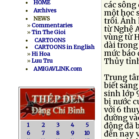
HOME
các sông 
Archives
một học s
NEWS
trôi. Ảnh
»
Commentaries
từ Nghệ 
»
Tin The Gioi
vùng từ 
CARTOONS
dài trong
CARTOONS in English
mức báo đ
»
Hi Hoa
Thủy tỉn
»
Luu Tru
AMIGAVLINK.com
Trung tâ
biết sáng
sinh lớp
bị nước c
với 6 th
đường và
động đã b
1
2
3
4
5
đến nay 
6
7
8
9
10