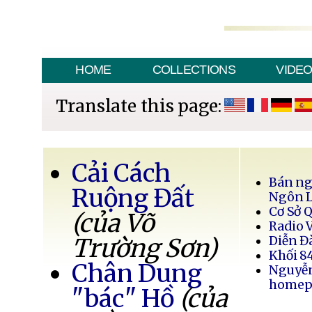
HOME
COLLECTIONS
VIDE
Translate this page:
Cải Cách
Bán ng
Ruộng Đất
Ngôn 
Cơ Sở 
(của Võ
Radio 
Trường Sơn)
Diễn Đ
Khối 8
Chân Dung
Nguyễ
homep
"bác" Hồ
(của