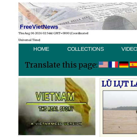
FreeVietNews
Thu Aug 06 2026 02:54:41 GMT+0000 (Coordinated
Universal Time)
HOME
COLLECTIONS
VIDE
Translate this page:
LŨ LỤT 