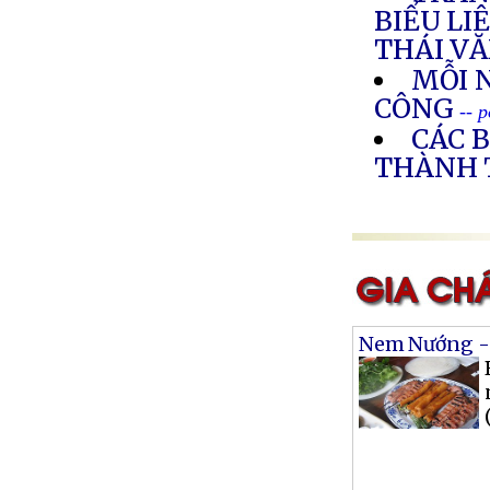
BIỂU LI
THÁI VĂ
MỖI 
CÔNG
-- 
CÁC B
THÀNH 
Nem Nướng -