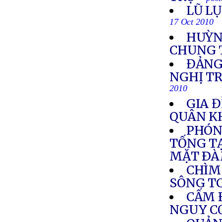
LŨ L
17 Oct 2010
HUỲN
CHUNG 
ĐẢNG
NGHỊ T
2010
GIA Đ
QUÂN K
PHÓN
TỐNG TẠ
MẶT ÐÀ
CHÌM
SÔNG T
CẤM 
NGUY C