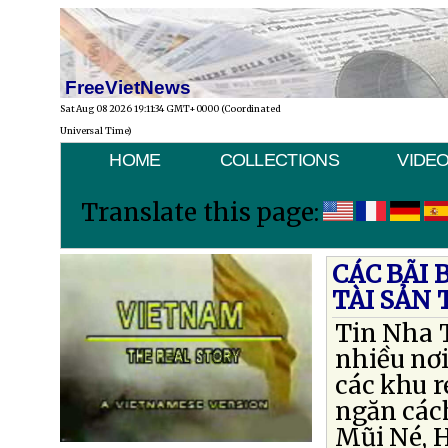
FreeVietNews
Sat Aug 08 2026 19:11:34 GMT+0000 (Coordinated
Universal Time)
HOME
COLLECTIONS
VIDE
Translate this page:
CÁC BÃI 
TÀI SẢN 
Tin Nha T
nhiều nơi
các khu r
ngăn cách
Mũi Né, 