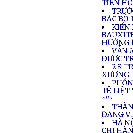
TIỀN HỐ
TRƯỚ
BÁC BỎ 
KIẾN
BAUXIT
HƯỞNG 
VẪN 
ĐƯỢC T
2.8 T
XƯƠNG
PHÓN
TÊ LIỆT
2010
THÀN
ĐẢNG VI
HÀ N
CHI HÀN