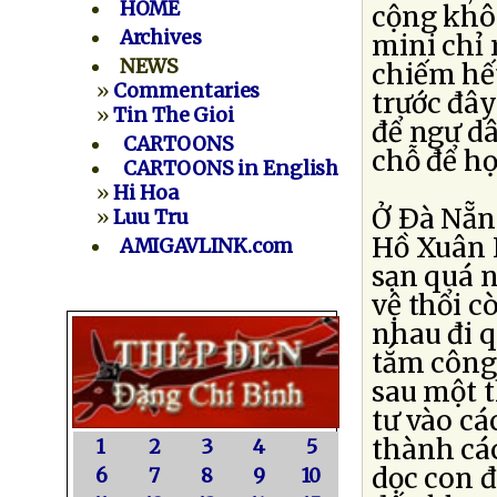
HOME
cộng khô
Archives
mini chỉ 
NEWS
chiếm hết
»
Commentaries
trước đây
»
Tin The Gioi
để ngư d
CARTOONS
chỗ để h
CARTOONS in English
»
Hi Hoa
Ở Ðà Nẵn
»
Luu Tru
Hồ Xuân 
AMIGAVLINK.com
sạn quá n
vệ thổi c
nhau đi q
tắm công 
sau một t
tư vào cá
thành các
1
2
3
4
5
dọc con đ
6
7
8
9
10