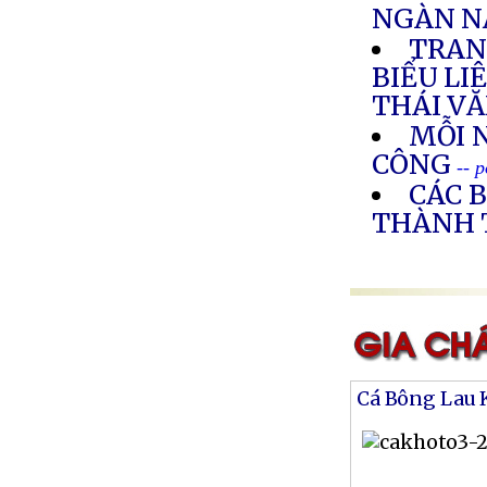
NGÀN N
TRAN
BIỂU LI
THÁI VĂ
MỖI 
CÔNG
-- 
CÁC B
THÀNH 
Cá Bông Lau 