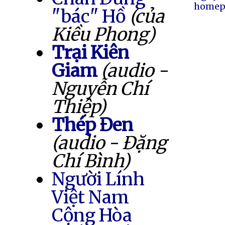
homep
"bác" Hồ
(của
Kiều Phong)
Trại Kiên
Giam
(audio -
Nguyễn Chí
Thiệp)
Thép Đen
(audio - Đặng
Chí Bình)
Người Lính
Việt Nam
Cộng Hòa