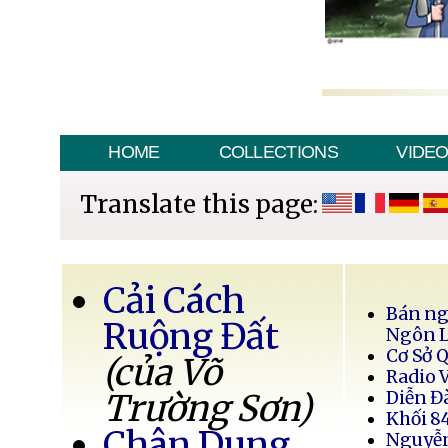
HOME
COLLECTIONS
VIDE
Translate this page:
Cải Cách
Bán ng
Ruộng Đất
Ngôn 
Cơ Sở 
(của Võ
Radio 
Trường Sơn)
Diễn Đ
Khối 8
Chân Dung
Nguyễ