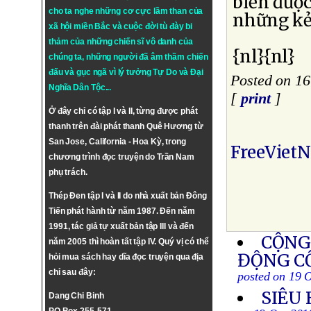
biển được
cho ta nghe những cơ cực lầm than của
những kẻ 
xã hội miền Bắc và cuộc đời tù đày bi
thảm của những chiến sĩ vô danh của
{nl}{nl}
chúng ta, những người đã âm thầm chiến
đấu và gục ngã vì lý tưởng
Tự Do
và
Đại
Posted on 16
Nghĩa Dân Tộc
...
[
print
]
Ở đây chỉ có tập I và II, từng được phát
thanh trên đài phát thanh Quê Hương từ
San Jose, California - Hoa Kỳ, trong
FreeViet
chương trình đọc truyện do Trần Nam
phụ trách.
Thép Đen tập I và II do nhà xuất bản Đông
Tiến phát hành từ năm 1987. Đến năm
1991, tác giả tự xuất bản tập III và đến
CỘNG
năm 2005 thì hoàn tất tập IV. Quý vị có thể
ĐỘNG C
hỏi mua sách hay dĩa đọc truyện qua địa
chỉ sau đây:
posted on 19 
SIÊU 
Dang Chi Binh