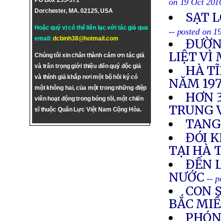
PO Box 255-571
on 19 Oct 201
Dorchester, MA. 02125, USA
SẠT L
Hoặc quý vị có thể liên lạc với tác giả qua
-- posted on 1
email:
dcbinh38@hotmail.com
ĐƯỜN
LIỆT VÌ
Chúng tôi xin chân thành cám ơn tác giả
và trân trọng giới thiệu đến quý độc giả
HÀ T
và thính giả khắp nơi một bộ hồi ký có
NĂM 19
một không hai, của một trong những điệp
HƠN 3
viên hoạt động trong bóng tối, một chiến
TRUNG 
sĩ thuộc Quân Lực Việt Nam Cộng Hòa.
TANG
ĐÓI 
TẠI HÀ 
ĐẾN 
NƯỚC
-- 
CON S
BẮC MI
PHÓN