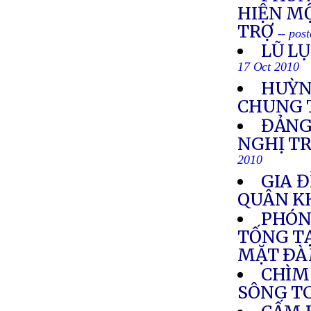
HIỆN M
TRỢ
-- pos
LŨ L
17 Oct 2010
HUỲN
CHUNG 
ĐẢNG
NGHỊ T
2010
GIA Đ
QUÂN K
PHÓN
TỐNG TẠ
MẶT ÐÀ
CHÌM
SÔNG T