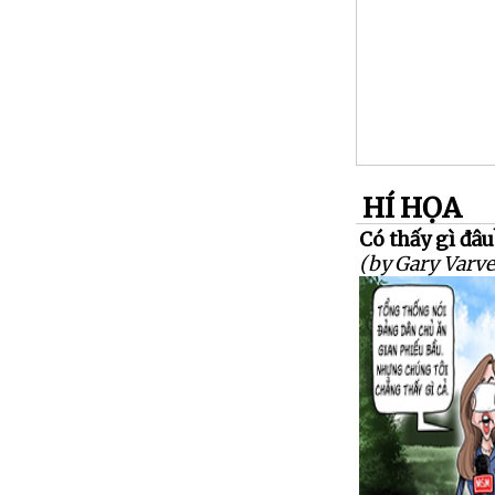
HÍ HỌA
Có thấy gì đâu
(by Gary Varve