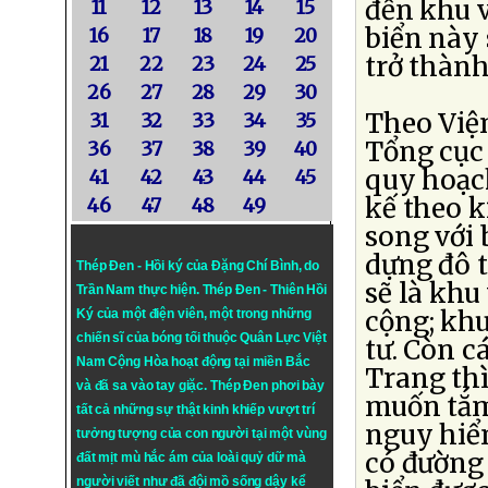
đến khu v
11
12
13
14
15
biển này 
16
17
18
19
20
trở thành
21
22
23
24
25
26
27
28
29
30
Theo Viện
31
32
33
34
35
Tổng cục
36
37
38
39
40
quy hoạch
41
42
43
44
45
kế theo 
46
47
48
49
song với 
dựng đô t
Thép Đen - Hồi ký của Đặng Chí Bình
, do
sẽ là khu
Trần Nam thực hiện.
Thép Đen
- Thiên Hồi
cộng; khu
Ký của một điện viên, một trong những
chiến sĩ của bóng tối thuộc Quân Lực Việt
tư. Còn 
Nam Cộng Hòa hoạt động tại miền Bắc
Trang thì
và đã sa vào tay giặc. Thép Đen phơi bày
muốn tắm
tất cả những sự thật kinh khiếp vượt trí
nguy hiể
tưởng tượng của con người tại một vùng
có đường
đất mịt mù hắc ám của loài quỷ dữ mà
người viết như đã đội mồ sống dậy kể