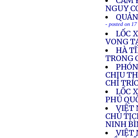
CẤM 
NGUY C
QUẢN
- posted on 17
LỐC 
VONG T
HÀ T
TRONG 
PHÓN
CHỊU TH
CHỈ TRÍ
LỐC 
PHÚ QU
VIỆT
CHỦ TỊC
NINH B
VIỆT