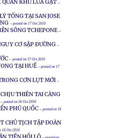
 BỊ QUÂN KHU LỪA GẠT
--
LÝ TỐNG TẠI SAN JOSE
ƯNG
-- posted on 17 Oct 2010
TRÊN SÔNG TCHEPONE
--
NGUY CƠ SẬP ÐƯỜNG
--
ƯỚC
-- posted on 17 Oct 2010
VONG TẠI HUẾ
-- posted on 17
 TRONG CƠN LỤT MỚI
--
 CHỊU THIÊN TAI CÀNG
-- posted on 16 Oct 2010
BIỂN PHÚ QUỐC
-- posted on 16
ỘT CHỦ TỊCH TẬP ĐOÀN
on 16 Oct 2010
N TIỀN HỐI LỘ
-- posted on