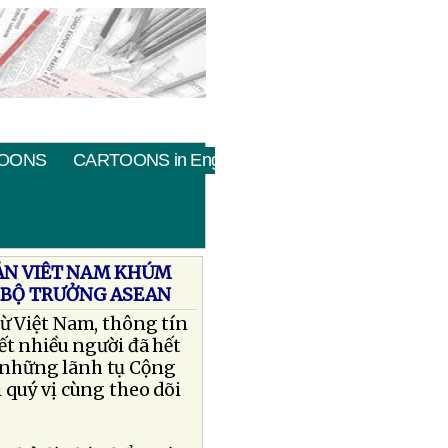
OONS
CARTOONS in English
SẢN VIÊT NAM KHÚM
 BỘ TRƯỞNG ASEAN
ừ Việt Nam, thông tín
ết nhiều người đã hết
 những lãnh tụ Cộng
 quý vị cùng theo dõi