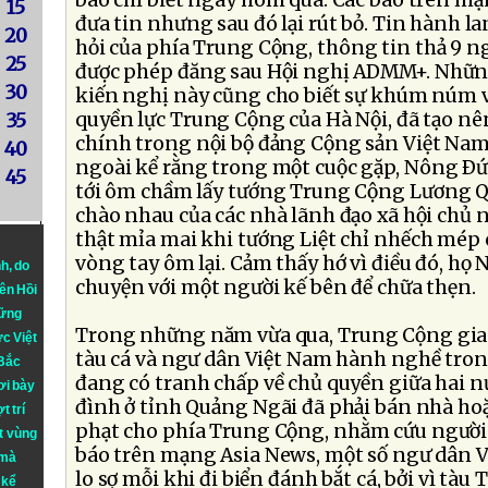
báo chí biết ngày hôm qua. Các báo trên m
15
đưa tin nhưng sau đó lại rút bỏ. Tin hành la
20
hỏi của phía Trung Cộng, thông tin thả 9 n
25
được phép đăng sau Hội nghị ADMM+. Nhữn
30
kiến nghị này cũng cho biết sự khúm núm v
quyền lực Trung Cộng của Hà Nội, đã tạo nê
35
chính trong nội bộ đảng Cộng sản Việt Nam. 
40
ngoài kể rằng trong một cuộc gặp, Nông Ð
45
tới ôm chầm lấy tướng Trung Cộng Lương Q
chào nhau của các nhà lãnh đạo xã hội chủ 
thật mỉa mai khi tướng Liệt chỉ nhếch mép 
vòng tay ôm lại. Cảm thấy hớ vì điều đó, họ 
nh
, do
chuyện với một người kế bên để chữa thẹn.
iên Hồi
hững
Trong những năm vừa qua, Trung Cộng gia t
ực Việt
tàu cá và ngư dân Việt Nam hành nghề tro
 Bắc
đang có tranh chấp về chủ quyền giữa hai n
ơi bày
đình ở tỉnh Quảng Ngãi đã phải bán nhà hoặ
t trí
phạt cho phía Trung Cộng, nhằm cứu người
t vùng
báo trên mạng Asia News, một số ngư dân Vi
 mà
lo sợ mỗi khi đi biển đánh bắt cá, bởi vì tà
 kể