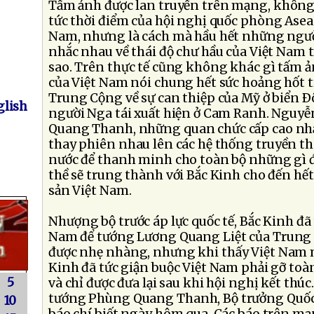
Tấm ảnh được lan truyền trên mạng, không p
tức thời điểm của hội nghị quốc phòng Asean
Nam, nhưng là cách mà hầu hết những ngườ
nhắc nhau về thái độ chư hầu của Việt Nam 
sao. Trên thực tế cũng không khác gì tấm ả
của Việt Nam nói chung hết sức hoảng hốt t
Trung Cộng về sự can thiệp của Mỹ ở biển 
lish
người Nga tái xuất hiện ở Cam Ranh. Nguyễ
Quang Thanh, những quan chức cấp cao nhấ
thay phiên nhau lên các hệ thống truyền t
nước để thanh minh cho toàn bộ những gì đ
thề sẽ trung thành với Bắc Kinh cho đến hết
sản Việt Nam.
Nhượng bộ trước áp lực quốc tế, Bắc Kinh đã
Nam để tướng Lương Quang Liệt của Trung 
được nhẹ nhàng, nhưng khi thấy Việt Nam m
Kinh đã tức giận buộc Việt Nam phải gỡ toà
5
và chỉ được đưa lại sau khi hội nghị kết thú
tướng Phùng Quang Thanh, Bộ trưởng Quố
10