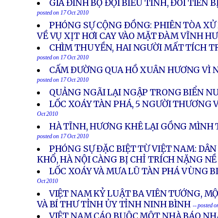
GIA ĐÌNH BỘ ĐỘI BIỂU TÌNH, ĐÒI TIỀN
posted on 17 Oct 2010
PHÓNG SỰ CỘNG ÐỒNG: PHIÊN TÒA XỬ 
VỀ VỤ XỊT HƠI CAY VÀO MẶT ÐÀM VĨNH H
CHÌM THUYỀN, HAI NGƯỜI MẤT TÍCH 
posted on 17 Oct 2010
CẤM ÐƯỜNG QUA HỒ XUÂN HƯƠNG VÌ 
posted on 17 Oct 2010
QUẢNG NGÃI LẠI NGẬP TRONG BIỂN N
LỐC XOÁY TÀN PHÁ, 5 NGƯỜI THƯƠNG 
Oct 2010
HÀ TĨNH, HƯƠNG KHÊ LẠI GỒNG MÌNH
posted on 17 Oct 2010
PHÓNG SỰ ĐẶC BIỆT TỪ VIỆT NAM: DÂN
KHỔ, HÀ NỘI CÀNG BỊ CHỈ TRÍCH NẶNG NỀ
LỐC XOÁY VÀ MƯA LŨ TÀN PHÁ VÙNG 
Oct 2010
VIỆT NAM KỶ LUẬT BA VIÊN TƯỚNG, M
VÀ BÍ THƯ TỈNH ỦY TỈNH NINH BÌNH
-- posted 
VIỆT NAM CÁO BUỘC MỘT NHÀ BÁO NHẬ