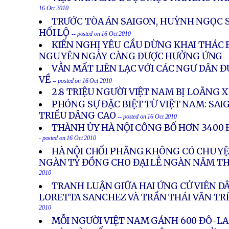
16 Oct 2010
TRƯỚC TÒA ÁN SAIGON, HUỲNH NGỌC S
HỐI LỘ
-- posted on 16 Oct 2010
KIẾN NGHỊ YÊU CẦU DỪNG KHAI THÁC 
NGUYÊN NGÀY CÀNG ÐƯỢC HƯỞNG ỨNG
-
VẪN MẤT LIÊN LẠC VỚI CÁC NGƯ DÂN 
VỀ
-- posted on 16 Oct 2010
2.8 TRIỆU NGƯỜI VIỆT NAM BỊ LOÃNG
PHÓNG SỰ ĐẶC BIỆT TỪ VIỆT NAM: SAIG
TRIỀU DÂNG CAO
-- posted on 16 Oct 2010
THÀNH ỦY HÀ NỘI CÔNG BỐ HƠN 3400 
- posted on 16 Oct 2010
HÀ NỘI CHỐI PHĂNG KHÔNG CÓ CHUYỆ
NGÀN TỶ ĐỒNG CHO ĐẠI LỄ NGÀN NĂM 
2010
TRANH LUẬN GIỮA HAI ỨNG CỬ VIÊN DÂ
LORETTA SANCHEZ VÀ TRẦN THÁI VĂN TR
2010
MỖI NGƯỜI VIỆT NAM GÁNH 600 ĐÔ-L