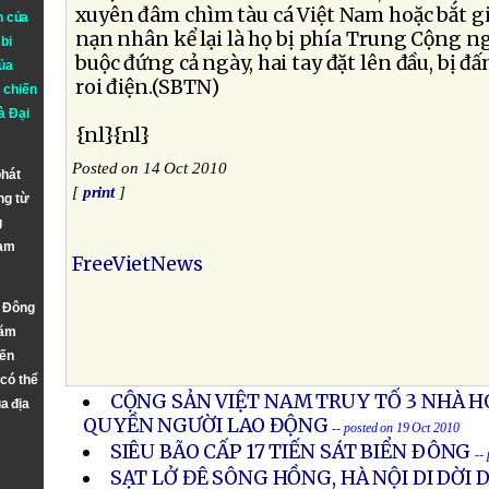
xuyên đâm chìm tàu cá Việt Nam hoặc bắt gi
n của
nạn nhân kể lại là họ bị phía Trung Cộng ng
bi
buộc đứng cả ngày, hai tay đặt lên đầu, bị 
ủa
roi điện.(SBTN)
 chiến
à
Đại
{nl}{nl}
Posted on 14 Oct 2010
phát
[
print
]
ng từ
g
Nam
FreeVietNews
n Đông
năm
đến
 có thể
CỘNG SẢN VIỆT NAM TRUY TỐ 3 NHÀ 
a địa
QUYỀN NGƯỜI LAO ĐỘNG
-- posted on 19 Oct 2010
SIÊU BÃO CẤP 17 TIẾN SÁT BIỂN ÐÔNG
--
SẠT LỞ ĐÊ SÔNG HỒNG, HÀ NỘI DI DỜI 