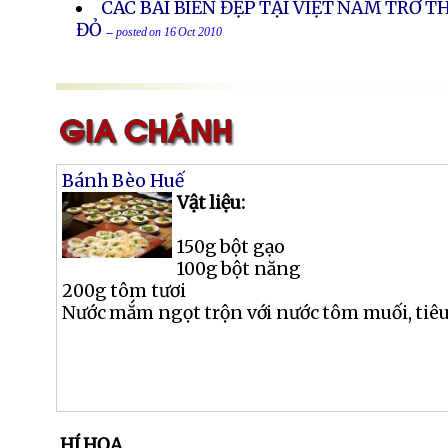
CÁC BÃI BIỂN ĐẸP TẠI VIỆT NAM TRỞ T
ĐỎ
-- posted on 16 Oct 2010
Bánh Bèo Huế
Vật liệu:
150g bột gạo
100g bột năng
200g tôm tươi
Nước mắm ngọt trộn với nước tôm muối, tiêu, 
HÍ HỌA