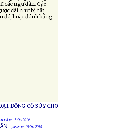
ữ các ngư dân. Các
ược đãi như bị bắt
đấm đá, hoặc đánh bằng
HOẠT ĐỘNG CỔ SÚY CHO
 posted on 19 Oct 2010
DÂN
-- posted on 19 Oct 2010