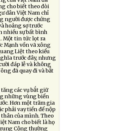
ạng của Việt Nam đã
ng cho biết theo đòi
gư dân Việt Nam chỉ
g người được chứng
à hoảng sợ trước
n nhiều sự bất bình
Một tin tức lọt ra
ức Mạnh vồn vã xông
uang Liệt theo kiểu
nghĩa trước đây, nhưng
cười đáp lễ và không
Nông đã quay đi và bắt
ăng các vụ bắt giữ
ng những vùng biển
ước. Hơn một trăm gia
c phải vay tiền để nộp
 thân của mình. Theo
ệt Nam cho biết là họ
u Trung Cộng thường