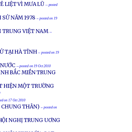
Ê LIỆT VÌ MƯA LŨ
-- posted
 SỬ NĂM 1978
-- posted on 19
ỀN TRUNG VIỆT NAM
--
Ử TẠI HÀ TĨNH
-- posted on 19
 NƯỚC
-- posted on 19 Oct 2010
TỈNH BẮC MIỀN TRUNG
ÁT HIỆN MỘT TRƯỜNG
0
ted on 17 Oct 2010
Ù CHUNG THÂN)
-- posted on
HỘI NGHỊ TRUNG UƠNG