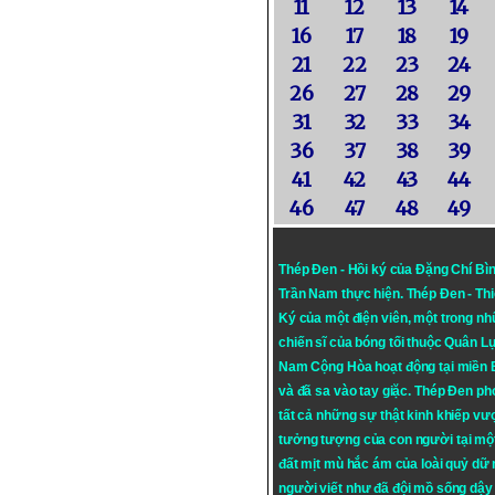
11
12
13
14
16
17
18
19
21
22
23
24
26
27
28
29
31
32
33
34
36
37
38
39
41
42
43
44
46
47
48
49
Thép Đen - Hồi ký của Đặng Chí Bì
Trần Nam thực hiện.
Thép Đen
- Th
Ký của một điện viên, một trong n
chiến sĩ của bóng tối thuộc Quân L
Nam Cộng Hòa hoạt động tại miền
và đã sa vào tay giặc. Thép Đen ph
tất cả những sự thật kinh khiếp vượ
tưởng tượng của con người tại mộ
đất mịt mù hắc ám của loài quỷ dữ
người viết như đã đội mồ sống dậy