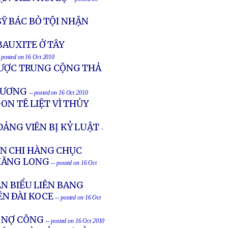
Ỹ BÁC BỎ TỘI NHẬN
BAUXITE Ở TÂY
- posted on 16 Oct 2010
ĐƯỢC TRUNG CỘNG THẢ
 XƯƠNG
-- posted on 16 Oct 2010
ON TÊ LIỆT VÌ THỦY
ĐẢNG VIÊN BỊ KỶ LUẬT
-
N CHI HÀNG CHỤC
THĂNG LONG
-- posted on 16 Oct
N BIỂU LIÊN BANG
ÊN ÐÀI KOCE
-- posted on 16 Oct
A NỢ CÔNG
-- posted on 16 Oct 2010