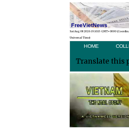
FreeVietNews
Sat Aug 08 2026 19:10:15 GMT+0000 (Coordin
Universal Time)
HOME
COLL
Translate this 