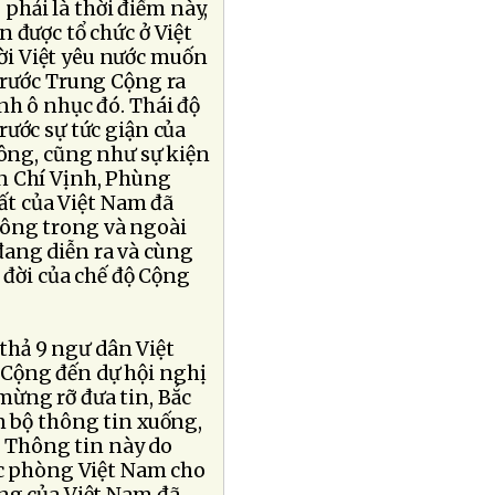
hải là thời điểm này,
 được tổ chức ở Việt
i Việt yêu nước muốn
trước Trung Cộng ra
nh ô nhục đó. Thái độ
rước sự tức giận của
Ðông, cũng như sự kiện
n Chí Vịnh, Phùng
t của Việt Nam đã
hông trong và ngoài
ang diễn ra và cùng
 đời của chế độ Cộng
 thả 9 ngư dân Việt
Cộng đến dự hội nghị
ừng rỡ đưa tin, Bắc
n bộ thông tin xuống,
c. Thông tin này do
c phòng Việt Nam cho