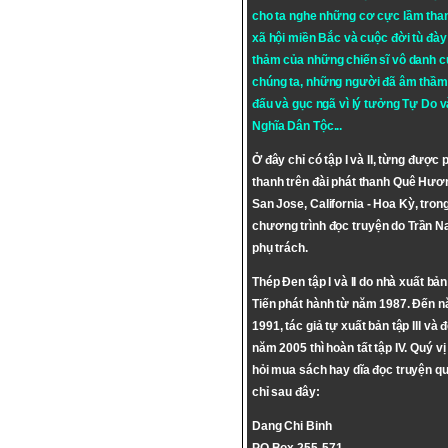
cho ta nghe những cơ cực lầm tha
xã hội miền Bắc và cuộc đời tù đày 
thảm của những chiến sĩ vô danh c
chúng ta, những người đã âm thầm
đấu và gục ngã vì lý tưởng
Tự Do
v
Nghĩa Dân Tộc
...
Ở đây chỉ có tập I và II, từng được 
thanh trên đài phát thanh Quê Hươ
San Jose, California - Hoa Kỳ, tron
chương trình đọc truyện do Trần 
phụ trách.
Thép Đen tập I và II do nhà xuất bả
Tiến phát hành từ năm 1987. Đến 
1991, tác giả tự xuất bản tập III và 
năm 2005 thì hoàn tất tập IV. Quý vị
hỏi mua sách hay dĩa đọc truyện qu
chỉ sau đây:
Dang Chi Binh