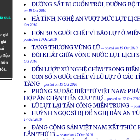
ĐƯỜNG SẮT BỊ CUỐN TRÔI, ĐƯỜNG BỘ T
on 19 Oct 2010
giả qua
HÀ TĨNH, NGHỆ AN VƯỢT MỨC LỤT LỊCH
Oct 2010
HƠN 30 NGƯỜI CHẾT VÌ BÃO LỤT Ở MI
c giả
posted on 19 Oct 2010
 giả
TANG THƯƠNG VÙNG LŨ
-- posted on 19 Oct 2010
 có
ĐÓI KHÁT GIỮA VÒNG NƯỚC LỤT LỊCH S
g điệp
Oct 2010
chiến
ĐẾN LƯỢT XỨ NGHỆ CHÌM TRONG BIỂN
Hòa.
CON SỐ NGƯỜI CHẾT VÌ LŨ LỤT Ở CÁC 
TĂNG
-- posted on 19 Oct 2010
PHÓNG SỰ ĐẶC BIỆT TỪ VIỆT NAM: PH
HỢP ĂN CHẬN TIỀN CỨU TRỢ
-- posted on 17 Oct 201
LŨ LỤT LẠI TẤN CÔNG MIỀN TRUNG
-- pos
HUỲNH NGỌC SĨ BỊ ĐỀ NGHỊ BẢN ÁN T
17 Oct 2010
ĐẢNG CỘNG SẢN VIỆT NAM KẾT THÚC 
LẦN THỨ 13
-- posted on 17 Oct 2010