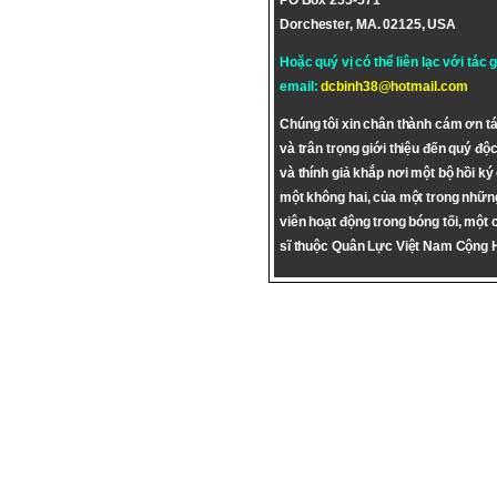
PO Box 255-571
Dorchester, MA. 02125, USA
Hoặc quý vị có thể liên lạc với tác 
email:
dcbinh38@hotmail.com
Chúng tôi xin chân thành cám ơn tá
và trân trọng giới thiệu đến quý độc
và thính giả khắp nơi một bộ hồi ký
một không hai, của một trong nhữn
viên hoạt động trong bóng tối, một 
sĩ thuộc Quân Lực Việt Nam Cộng 