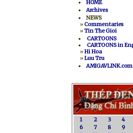
HOME
Archives
NEWS
»
Commentaries
»
Tin The Gioi
CARTOONS
CARTOONS in Eng
»
Hi Hoa
»
Luu Tru
AMIGAVLINK.com
1
2
3
4
6
7
8
9