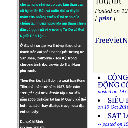
{nl}{nl}
cho ta nghe những cơ cực lầm than của
Posted on 12
xã hội miền Bắc và cuộc đời tù đày bi
[
print
]
thảm của những chiến sĩ vô danh của
chúng ta, những người đã âm thầm chiến
đấu và gục ngã vì lý tưởng
Tự Do
và
Đại
Nghĩa Dân Tộc
...
FreeViet
Ở đây chỉ có tập I và II, từng được phát
thanh trên đài phát thanh Quê Hương từ
San Jose, California - Hoa Kỳ, trong
chương trình đọc truyện do Trần Nam
phụ trách.
CỘNG
Thép Đen tập I và II do nhà xuất bản Đông
ĐỘNG C
Tiến phát hành từ năm 1987. Đến năm
posted on 19 
1991, tác giả tự xuất bản tập III và đến
SIÊU 
năm 2005 thì hoàn tất tập IV. Quý vị có thể
hỏi mua sách hay dĩa đọc truyện qua địa
on 19 Oct 201
chỉ sau đây:
SẠT L
Dang Chi Binh
-- posted on 1