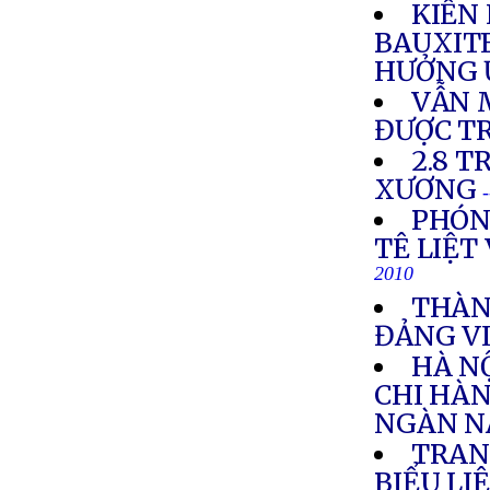
KIẾN
BAUXIT
HƯỞNG 
VẪN 
ĐƯỢC T
2.8 T
XƯƠNG
PHÓN
TÊ LIỆT
2010
THÀN
ĐẢNG VI
HÀ N
CHI HÀN
NGÀN N
TRAN
BIỂU LI