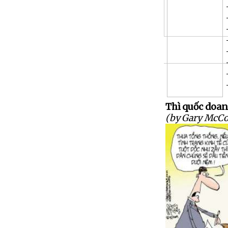
Thì quốc doan
(by Gary McCo