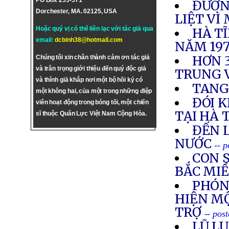
PO Box 255-571
ĐƯỜN
Dorchester, MA. 02125, USA
LIỆT VÌ
Hoặc quý vị có thể liên lạc với tác giả qua
HÀ T
email:
dcbinh38@hotmail.com
NĂM 19
HƠN 3
Chúng tôi xin chân thành cám ơn tác giả
và trân trọng giới thiệu đến quý độc giả
TRUNG 
và thính giả khắp nơi một bộ hồi ký có
TANG
một không hai, của một trong những điệp
ĐÓI 
viên hoạt động trong bóng tối, một chiến
TẠI HÀ 
sĩ thuộc Quân Lực Việt Nam Cộng Hòa.
ĐẾN 
NƯỚC
-- 
CON S
BẮC MI
PHÓN
HIỆN M
TRỢ
-- pos
LŨ L