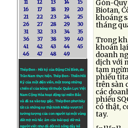
Gòn-Quy 
11
12
13
14
15
Biotan, 
16
17
18
19
20
khoáng s
21
22
23
24
25
tháng qu
26
27
28
29
30
31
32
33
34
35
Trong khi
36
37
38
39
40
khoán lại
41
42
43
44
45
doanh ngh
46
47
48
49
dịch với 
tạm ngừng
Thép Đen - Hồi ký của Đặng Chí Bình
, do
phiếu tit
Trần Nam thực hiện.
Thép Đen
- Thiên Hồi
trên sàn
Ký của một điện viên, một trong những
chiến sĩ của bóng tối thuộc Quân Lực Việt
các doanh
Nam Cộng Hòa hoạt động tại miền Bắc
phiếu SQC
và đã sa vào tay giặc. Thép Đen phơi bày
có thật, 
tất cả những sự thật kinh khiếp vượt trí
tay.
tưởng tượng của con người tại một vùng
đất mịt mù hắc ám của loài quỷ dữ mà
người viết như đã đội mồ sống dậy kể