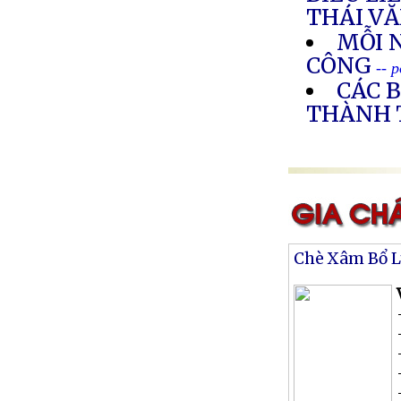
THÁI VĂ
MỖI 
CÔNG
-- 
CÁC B
THÀNH 
Chè Xâm Bổ 