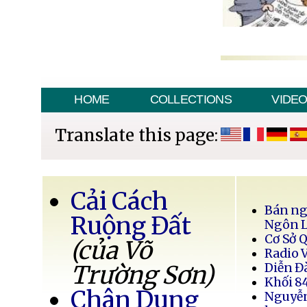
HOME
COLLECTIONS
VIDE
Translate this page:
Cải Cách
Bán ng
Ruộng Đất
Ngôn 
Cơ Sở 
(của Võ
Radio 
Trường Sơn)
Diễn Đ
Khối 8
Chân Dung
Nguyễ