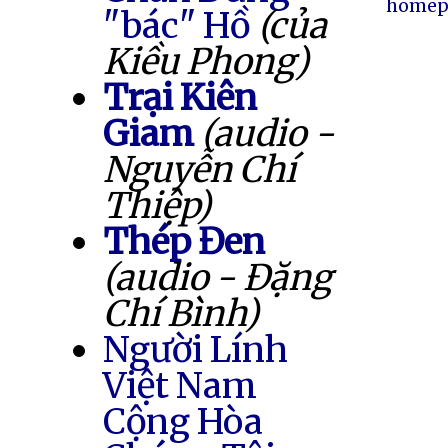
homep
"bác" Hồ
(của
Kiều Phong)
Trại Kiên
Giam
(audio -
Nguyễn Chí
Thiệp)
Thép Đen
(audio - Đặng
Chí Bình)
Người Lính
Việt Nam
Cộng Hòa