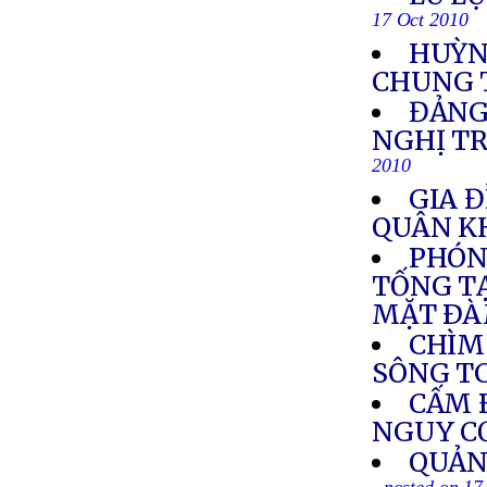
17 Oct 2010
HUỲN
CHUNG 
ĐẢNG
NGHỊ T
2010
GIA Đ
QUÂN K
PHÓN
TỐNG TẠ
MẶT ÐÀ
CHÌM
SÔNG T
CẤM 
NGUY C
QUẢN