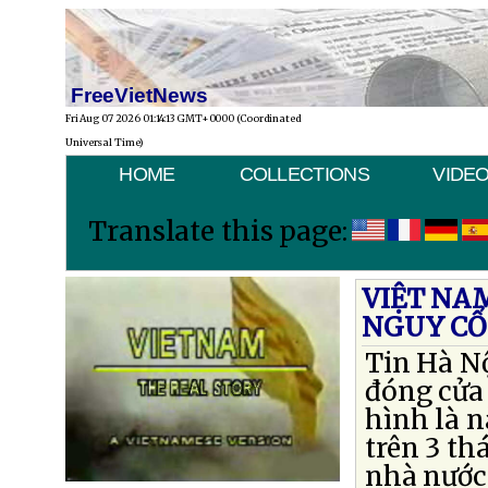
FreeVietNews
Fri Aug 07 2026 01:14:13 GMT+0000 (Coordinated
Universal Time)
HOME
COLLECTIONS
VIDE
Translate this page:
VIỆT NAM
NGUY CỔ 
Tin Hà Nộ
đóng cửa 
hình là 
trên 3 th
nhà nước