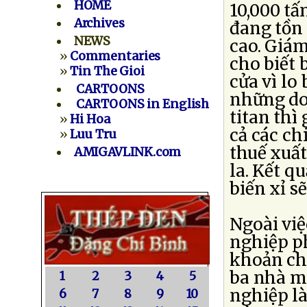
HOME
10,000 tấn
Archives
đang tồn
NEWS
cao. Giá
»
Commentaries
cho biết 
»
Tin The Gioi
cửa vì lo
CARTOONS
những do
CARTOONS in English
titan thì 
»
Hi Hoa
cả các ch
»
Luu Tru
thuế xuất
AMIGAVLINK.com
la. Kết q
biến xỉ sẽ
Ngoài việ
nghiệp ph
khoản ch
ba nhà má
1
2
3
4
5
nghiệp l
6
7
8
9
10