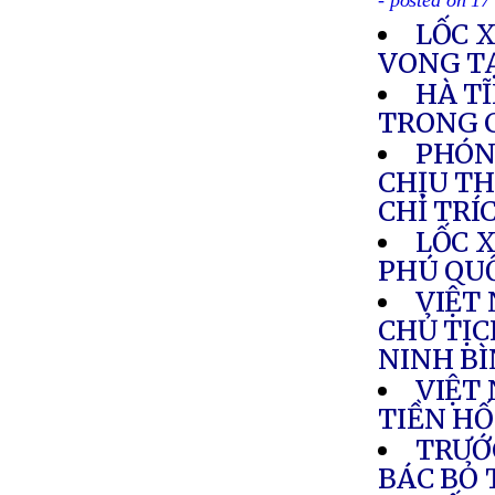
- posted on 17
LỐC 
VONG T
HÀ T
TRONG 
PHÓN
CHỊU TH
CHỈ TRÍ
LỐC 
PHÚ QU
VIỆT
CHỦ TỊC
NINH B
VIỆT
TIỀN HỐ
TRƯỚ
BÁC BỎ 