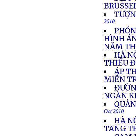
BRUSSE
TƯỢN
2010
PHÓN
HÌNH ẢN
NĂM TH
HÀ NỘ
THIẾU 
ÁP TH
MIỀN T
ĐƯỜN
NGÀN K
QUẢN
Oct 2010
HÀ N
TANG T