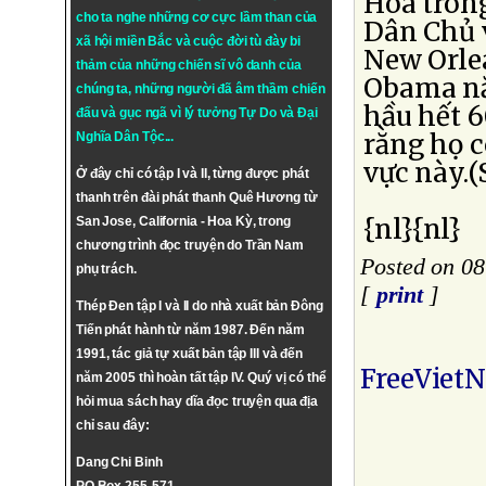
Hòa trong
cho ta nghe những cơ cực lầm than của
Dân Chủ 
xã hội miền Bắc và cuộc đời tù đày bi
New Orlea
thảm của những chiến sĩ vô danh của
Obama nắ
chúng ta, những người đã âm thầm chiến
hầu hết 
đấu và gục ngã vì lý tưởng
Tự Do
và
Đại
rằng họ c
Nghĩa Dân Tộc
...
vực này.
Ở đây chỉ có tập I và II, từng được phát
thanh trên đài phát thanh Quê Hương từ
{nl}{nl}
San Jose, California - Hoa Kỳ, trong
chương trình đọc truyện do Trần Nam
Posted on 08
phụ trách.
[
print
]
Thép Đen tập I và II do nhà xuất bản Đông
Tiến phát hành từ năm 1987. Đến năm
1991, tác giả tự xuất bản tập III và đến
FreeViet
năm 2005 thì hoàn tất tập IV. Quý vị có thể
hỏi mua sách hay dĩa đọc truyện qua địa
chỉ sau đây:
Dang Chi Binh