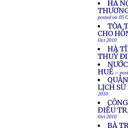
HÀ N
THƯƠNG
posted on 05 
TÒA 
CHO HỒ
Oct 2010
HÀ TĨ
THUỶ Ð
NƯỚC
HUẾ
-- pos
QUẢN
LỊCH SỬ
2010
CÔNG
ĐIỀU T
Oct 2010
BÀ TR