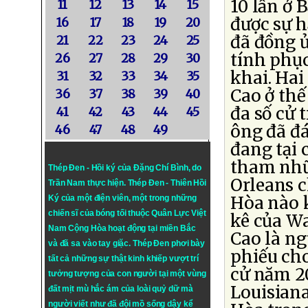
10 lần ở
11
12
13
14
15
được sự h
16
17
18
19
20
đã đồng 
21
22
23
24
25
tính phụ
26
27
28
29
30
khai. Hai
31
32
33
34
35
Cao ở thế
36
37
38
39
40
đa số cử 
41
42
43
44
45
ông đã đá
46
47
48
49
đang tại 
tham nhũ
Thép Đen - Hồi ký của Đặng Chí Bình
, do
Orleans 
Trần Nam thực hiện.
Thép Đen
- Thiên Hồi
Hòa nào 
Ký của một điện viên, một trong những
chiến sĩ của bóng tối thuộc Quân Lực Việt
kê của Wa
Nam Cộng Hòa hoạt động tại miền Bắc
Cao là n
và đã sa vào tay giặc. Thép Đen phơi bày
phiếu cho
tất cả những sự thật kinh khiếp vượt trí
cử năm 2
tưởng tượng của con người tại một vùng
Louisian
đất mịt mù hắc ám của loài quỷ dữ mà
người viết như đã đội mồ sống dậy kể