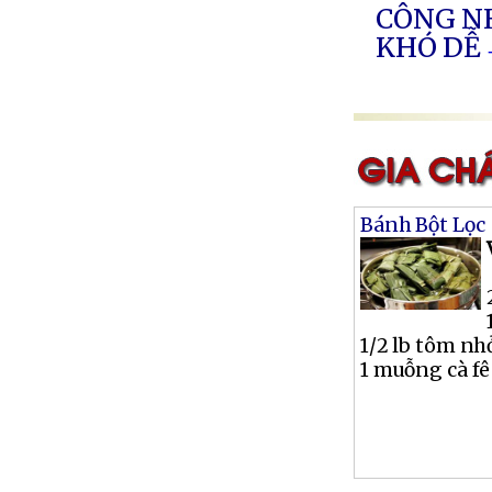
CÔNG N
KHÓ DỄ
Bánh Bột Lọc
1/2 lb tôm nh
1 muỗng cà fê 