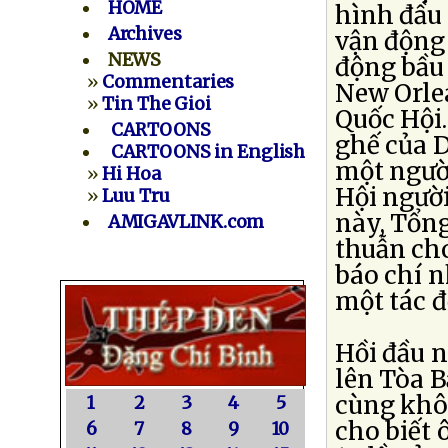
HOME
hình đầu 
Archives
vận động 
NEWS
động bầu
»
Commentaries
New Orle
»
Tin The Gioi
Quốc Hội.
CARTOONS
ghế của 
CARTOONS in English
một ngườ
»
Hi Hoa
Hội người
»
Luu Tru
này, Tổn
AMIGAVLINK.com
thuẫn ch
báo chí n
một tác đ
Hồi đầu 
lên Tòa 
cùng khô
1
2
3
4
5
cho biết
6
7
8
9
10