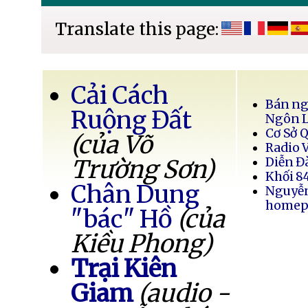
Translate this page:
Cải Cách
Bán ng
Ruộng Đất
Ngôn 
Cơ Sở 
(của Võ
Radio 
Trường Sơn)
Diễn Đ
Khối 8
Chân Dung
Nguyễ
homep
"bác" Hồ
(của
Kiều Phong)
Trại Kiên
Giam
(audio -