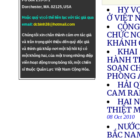
PO Box 255-571
Dorchester, MA. 02125, USA
HY V
Ở VIỆT 
Hoặc quý vị có thể liên lạc với tác giả qua
CỘNG
email:
dcbinh38@hotmail.com
CHỨC NG
Chúng tôi xin chân thành cám ơn tác giả
KHÁNH 
và trân trọng giới thiệu đến quý độc giả
và thính giả khắp nơi một bộ hồi ký có
KHAI
một không hai, của một trong những điệp
HÀNH T
viên hoạt động trong bóng tối, một chiến
SOẠN C
sĩ thuộc Quân Lực Việt Nam Cộng Hòa.
PHÒNG 
HẢI 
CAM R
HAI 
THIỆT M
08 Oct 2010
NƯỚC
BẮC NAM