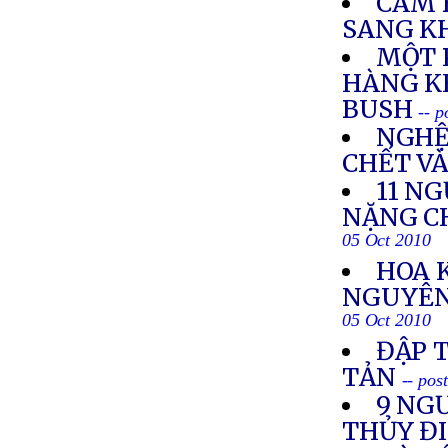
CAM 
SANG K
MỘT 
HÀNG K
BUSH
-- 
NGHỆ 
CHẾT VÀ
11 NG
NẶNG C
05 Oct 2010
HOA 
NGUYÊN 
05 Oct 2010
ĐẬP T
TẢN
-- pos
9 NGƯ
THỦY Đ