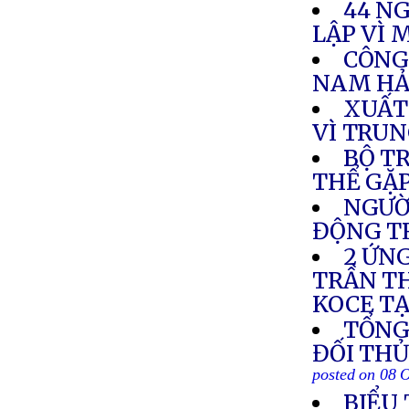
44 N
LẬP VÌ 
CÔNG
NAM HẢ
XUẤT
VÌ TRU
BỘ T
THỂ GẶP
NGƯỜI
ĐỘNG T
2 ỨN
TRẦN TH
KOCE TẠ
TỔNG
ĐỐI TH
posted on 08 
BIỂU