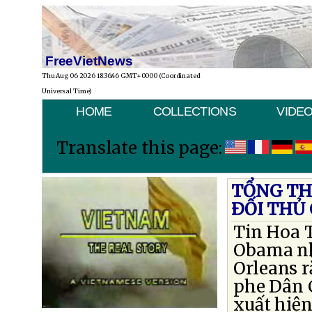
FreeVietNews
Thu Aug 06 2026 18:36:46 GMT+0000 (Coordinated
Universal Time)
HOME
COLLECTIONS
VIDE
Translate this page:
TỔNG TH
ÐỐI THỦ
Tin Hoa 
Obama nh
Orleans r
phe Dân 
xuất hiệ