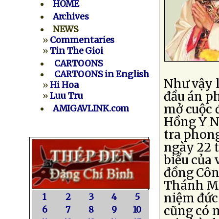
HOME
Archives
NEWS
»
Commentaries
»
Tin The Gioi
CARTOONS
CARTOONS in English
Như vậy l
»
Hi Hoa
đầu án p
»
Luu Tru
mở cuộc đ
AMIGAVLINK.com
Hồng Y N
tra phong
ngày 22 t
biểu của 
đồng Công
Thánh Ma
niệm đức
1
2
3
4
5
cũng có 
6
7
8
9
10