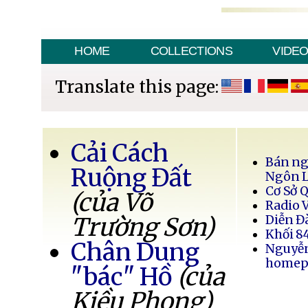
HOME
COLLECTIONS
VIDE
Translate this page:
Cải Cách
Bán ng
Ruộng Đất
Ngôn 
Cơ Sở 
(của Võ
Radio 
Trường Sơn)
Diễn Đ
Khối 8
Chân Dung
Nguyễ
homep
"bác" Hồ
(của
Kiều Phong)