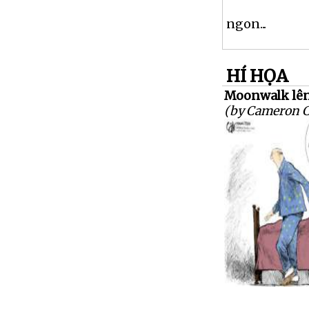
ngon...
HÍ HỌA
Moonwalk lên
(by Cameron 