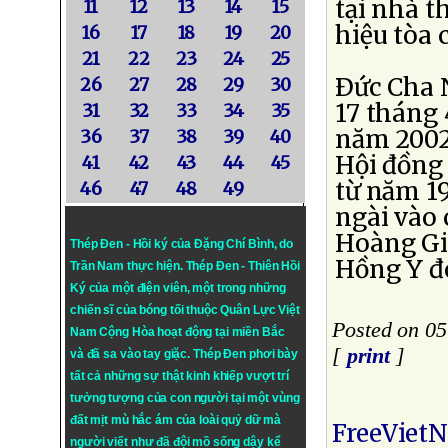
tại nhà t
11
12
13
14
15
hiệu tòa 
16
17
18
19
20
21
22
23
24
25
Ðức Cha 
26
27
28
29
30
17 tháng 
31
32
33
34
35
năm 2002 
36
37
38
39
40
Hội đồng
41
42
43
44
45
từ năm 19
46
47
48
49
ngài vào 
Hoàng Gi
Thép Đen - Hồi ký của Đặng Chí Bình
, do
Hồng Y đ
Trần Nam thực hiện.
Thép Đen
- Thiên Hồi
Ký của một điện viên, một trong những
chiến sĩ của bóng tối thuộc Quân Lực Việt
Posted on 05
Nam Cộng Hòa hoạt động tại miền Bắc
[
print
]
và đã sa vào tay giặc. Thép Đen phơi bày
tất cả những sự thật kinh khiếp vượt trí
tưởng tượng của con người tại một vùng
đất mịt mù hắc ám của loài quỷ dữ mà
FreeViet
người viết như đã đội mồ sống dậy kể