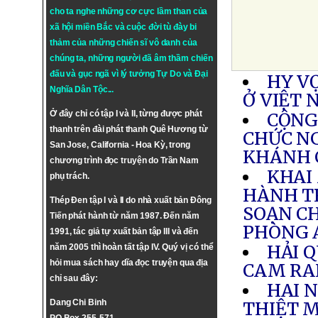
cho ta nghe những cơ cực lầm than của
xã hội miền Bắc và cuộc đời tù đày bi
thảm của những chiến sĩ vô danh của
chúng ta, những người đã âm thầm chiến
đấu và gục ngã vì lý tưởng
Tự Do
và
Đại
HY V
Nghĩa Dân Tộc
...
Ở VIỆT 
Ở đây chỉ có tập I và II, từng được phát
CỘNG
thanh trên đài phát thanh Quê Hương từ
CHỨC NG
San Jose, California - Hoa Kỳ, trong
KHÁNH 
chương trình đọc truyện do Trần Nam
KHAI
phụ trách.
HÀNH T
Thép Đen tập I và II do nhà xuất bản Đông
SOẠN C
Tiến phát hành từ năm 1987. Đến năm
PHÒNG 
1991, tác giả tự xuất bản tập III và đến
HẢI 
năm 2005 thì hoàn tất tập IV. Quý vị có thể
hỏi mua sách hay dĩa đọc truyện qua địa
CAM R
chỉ sau đây:
HAI 
Dang Chi Binh
THIỆT M