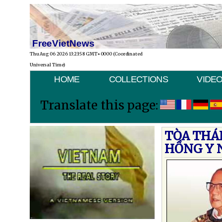
FreeVietNews
Thu Aug 06 2026 13:23:58 GMT+0000 (Coordinated
Universal Time)
HOME
COLLECTIONS
VIDE
Translate this page:
TÒA THÁ
HỒNG Y 