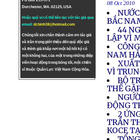
PO Box 255-571
08 Oct 2010
Dorchester, MA. 02125, USA
NƯỚC
Hoặc quý vị có thể liên lạc với tác giả qua
BẮC NAM
email:
dcbinh38@hotmail.com
44 N
Chúng tôi xin chân thành cám ơn tác giả
LẬP VÌ 
và trân trọng giới thiệu đến quý độc giả
CÔNG
và thính giả khắp nơi một bộ hồi ký có
NAM HẢ
một không hai, của một trong những điệp
XUẤT
viên hoạt động trong bóng tối, một chiến
VÌ TRU
sĩ thuộc Quân Lực Việt Nam Cộng Hòa.
BỘ T
THỂ GẶP
NGƯỜI
ĐỘNG T
2 ỨN
TRẦN TH
KOCE TẠ
TỔNG