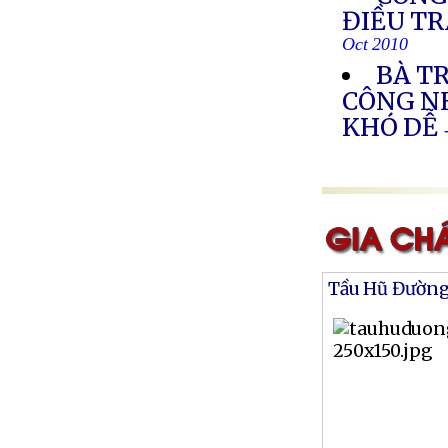
ĐIỀU T
Oct 2010
BÀ TR
CÔNG N
KHÓ DỄ
Tầu Hũ Đườn