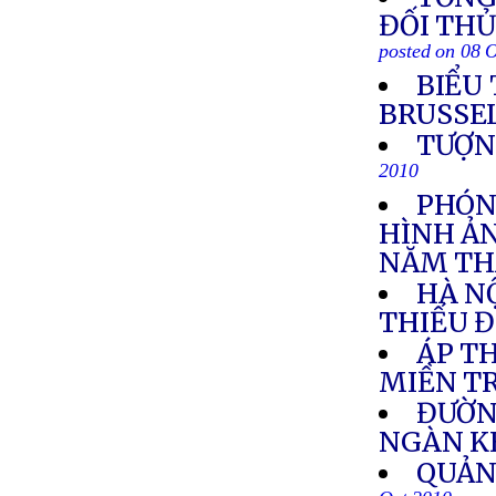
ĐỐI TH
posted on 08 
BIỂU
BRUSSE
TƯỢN
2010
PHÓN
HÌNH ẢN
NĂM TH
HÀ NỘ
THIẾU 
ÁP TH
MIỀN T
ĐƯỜN
NGÀN K
QUẢN