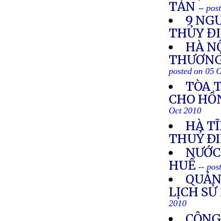
TẢN
-- pos
9 NGƯ
THỦY Đ
HÀ N
THƯƠNG
posted on 05 
TÒA 
CHO HỒ
Oct 2010
HÀ TĨ
THUỶ Ð
NƯỚC
HUẾ
-- pos
QUẢN
LỊCH SỬ
2010
CÔNG