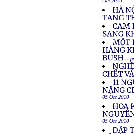
Oct 2010
HÀ N
TANG T
CAM 
SANG K
MỘT 
HÀNG K
BUSH
-- 
NGHỆ 
CHẾT VÀ
11 NG
NẶNG C
05 Oct 2010
HOA 
NGUYÊN 
05 Oct 2010
ĐẬP T