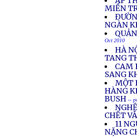
ÁP TH
MIỀN T
ĐƯỜN
NGÀN K
QUẢN
Oct 2010
HÀ N
TANG T
CAM 
SANG K
MỘT 
HÀNG K
BUSH
-- 
NGHỆ 
CHẾT VÀ
11 NG
NẶNG C