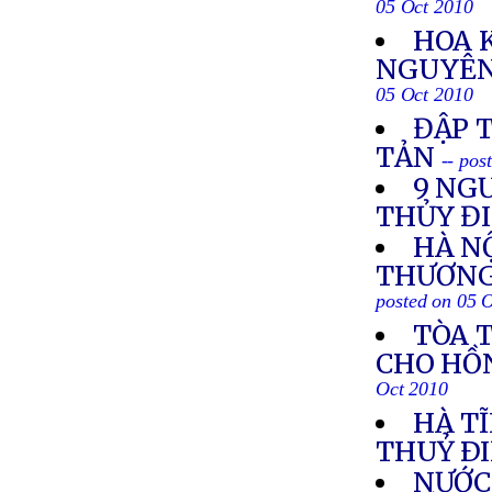
05 Oct 2010
HOA 
NGUYÊN 
05 Oct 2010
ĐẬP T
TẢN
-- pos
9 NGƯ
THỦY Đ
HÀ N
THƯƠNG
posted on 05 
TÒA 
CHO HỒ
Oct 2010
HÀ TĨ
THUỶ Ð
NƯỚC