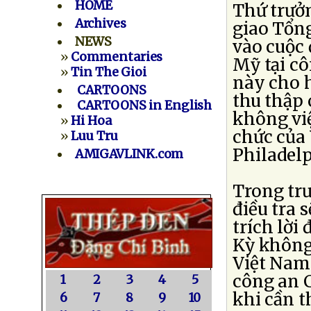
HOME
Thứ trưở
Archives
giao Tổn
NEWS
vào cuộc 
»
Commentaries
Mỹ tại cô
»
Tin The Gioi
này cho h
CARTOONS
thu thập 
CARTOONS in English
không việ
»
Hi Hoa
chức của
»
Luu Tru
Philadelp
AMIGAVLINK.com
Trong trư
điều tra 
trích lời
Kỳ không 
Việt Nam 
công an C
1
2
3
4
5
khi cần th
6
7
8
9
10