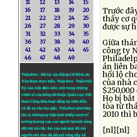
11
12
13
14
15
Trước đây
16
17
18
19
20
thấy cơ 
21
22
23
24
25
được sự h
26
27
28
29
30
31
32
33
34
35
Giữa thá
36
37
38
39
40
công ty N
41
42
43
44
45
Philadelp
46
47
48
49
án liên b
hối lộ c
Thép Đen - Hồi ký của Đặng Chí Bình
, do
của nhà 
Trần Nam thực hiện.
Thép Đen
- Thiên Hồi
$250,000 
Ký của một điện viên, một trong những
chiến sĩ của bóng tối thuộc Quân Lực Việt
Họ bị bắt
Nam Cộng Hòa hoạt động tại miền Bắc
tòa từ t
và đã sa vào tay giặc. Thép Đen phơi bày
2010 thì 
tất cả những sự thật kinh khiếp vượt trí
tưởng tượng của con người tại một vùng
{nl}{nl}
đất mịt mù hắc ám của loài quỷ dữ mà
người viết như đã đội mồ sống dậy kể