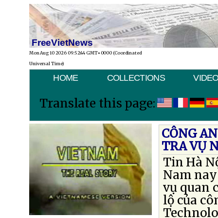
FreeVietNews
Mon Aug 10 2026 09:52:44 GMT+0000 (Coordinated
Universal Time)
HOME
COLLECTIONS
VIDE
Translate this page:
CÔNG AN
TRA VỤ 
Tin Hà N
Nam nay m
vụ quan 
lộ của cô
Technolog