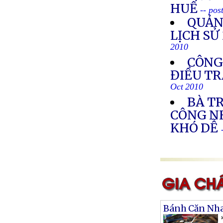
HUẾ
-- pos
QUẢN
LỊCH SỬ
2010
CÔNG
ĐIỀU T
Oct 2010
BÀ TR
CÔNG N
KHÓ DỄ
Bánh Căn Nh