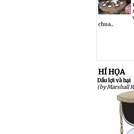
chua...
HÍ HỌA
Dầu lợi và hại
(by Marshall 