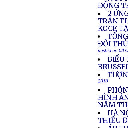
ĐỘNG T
2 ỨN
TRẦN TH
KOCE TẠ
TỔNG
ĐỐI TH
posted on 08 
BIỂU
BRUSSE
TƯỢN
2010
PHÓN
HÌNH ẢN
NĂM TH
HÀ NỘ
THIẾU 