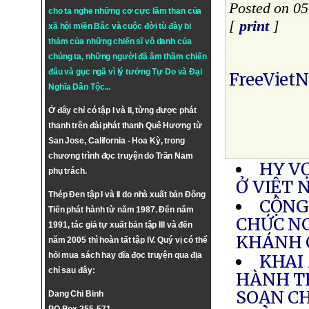
Posted on 05
cho ta nghe những cơ cực lầm than của
[
print
]
xã hội miền Bắc và cuộc đời tù đày bi
thảm của những chiến sĩ vô danh của
chúng ta, những người đã âm thầm chiến
đấu và gục ngã vì lý tưởng
Tự Do
và
Đại
FreeViet
Nghĩa Dân Tộc
...
Ở đây chỉ có tập I và II, từng được phát
thanh trên đài phát thanh Quê Hương từ
San Jose, California - Hoa Kỳ, trong
chương trình đọc truyện do Trần Nam
HY V
phụ trách.
Ở VIỆT 
Thép Đen tập I và II do nhà xuất bản Đông
CỘNG
Tiến phát hành từ năm 1987. Đến năm
CHỨC NG
1991, tác giả tự xuất bản tập III và đến
KHÁNH 
năm 2005 thì hoàn tất tập IV. Quý vị có thể
hỏi mua sách hay dĩa đọc truyện qua địa
KHAI
chỉ sau đây:
HÀNH T
SOẠN C
Dang Chi Binh