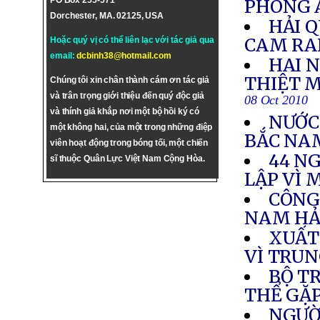
PO Box 255-571
PHÒNG 
Dorchester, MA. 02125, USA
HẢI 
CAM R
Hoặc quý vị có thể liên lạc với tác giả qua
email:
dcbinh38@hotmail.com
HAI 
THIỆT M
Chúng tôi xin chân thành cám ơn tác giả
và trân trọng giới thiệu đến quý độc giả
08 Oct 2010
và thính giả khắp nơi một bộ hồi ký có
NƯỚC
một không hai, của một trong những điệp
BẮC NAM
viên hoạt động trong bóng tối, một chiến
44 N
sĩ thuộc Quân Lực Việt Nam Cộng Hòa.
LẬP VÌ 
CÔNG
NAM HẢ
XUẤT
VÌ TRU
BỘ T
THỂ GẶP
NGƯỜI