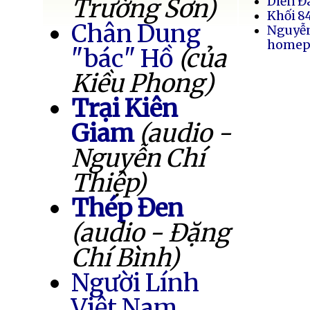
Trường Sơn)
Diễn Đ
Khối 8
Chân Dung
Nguyễ
homep
"bác" Hồ
(của
Kiều Phong)
Trại Kiên
Giam
(audio -
Nguyễn Chí
Thiệp)
Thép Đen
(audio - Đặng
Chí Bình)
Người Lính
Việt Nam