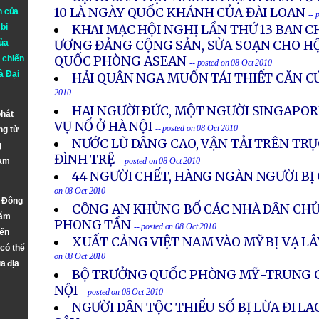
10 LÀ NGÀY QUỐC KHÁNH CỦA ĐÀI LOAN
n của
-- 
bi
KHAI MẠC HỘI NGHỊ LẦN THỨ 13 BAN 
ủa
ƯƠNG ĐẢNG CỘNG SẢN, SỬA SOẠN CHO H
 chiến
QUỐC PHÒNG ASEAN
-- posted on 08 Oct 2010
à
Đại
HẢI QUÂN NGA MUỐN TÁI THIẾT CĂN 
2010
HAI NGƯỜI ÐỨC, MỘT NGƯỜI SINGAPO
phát
VỤ NỔ Ở HÀ NỘI
-- posted on 08 Oct 2010
ng từ
NƯỚC LŨ DÂNG CAO, VẬN TẢI TRÊN TRỤ
g
ĐÌNH TRỆ
Nam
-- posted on 08 Oct 2010
44 NGƯỜI CHẾT, HÀNG NGÀN NGƯỜI BỊ 
on 08 Oct 2010
n Đông
CÔNG AN KHỦNG BỐ CÁC NHÀ DÂN CHỦ 
năm
PHONG TẦN
-- posted on 08 Oct 2010
đến
XUẤT CẢNG VIỆT NAM VÀO MỸ BỊ VẠ L
 có thể
on 08 Oct 2010
a địa
BỘ TRƯỞNG QUỐC PHÒNG MỸ-TRUNG C
NỘI
-- posted on 08 Oct 2010
NGƯỜI DÂN TỘC THIỂU SỐ BỊ LỪA ĐI 