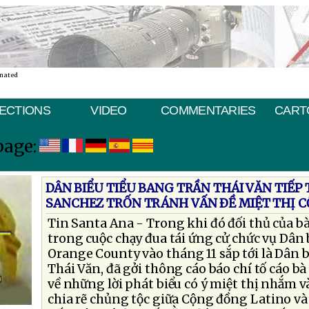
inated
ECTIONS
VIDEO
COMMENTARIES
CART
page:
DÂN BIỂU TIỂU BANG TRẦN THÁI VĂN TIẾP 
SANCHEZ TRỐN TRÁNH VẤN ÐỀ MIỆT THỊ 
Tin Santa Ana - Trong khi đó đối thủ của b
trong cuộc chạy đua tái ứng cử chức vụ Dân 
Orange County vào tháng 11 sắp tới là Dân b
Thái Văn, đã gởi thông cáo báo chí tố cáo b
về những lời phát biểu có ý miệt thị nhắm và
chia rẽ chủng tộc giữa Cộng đồng Latino v