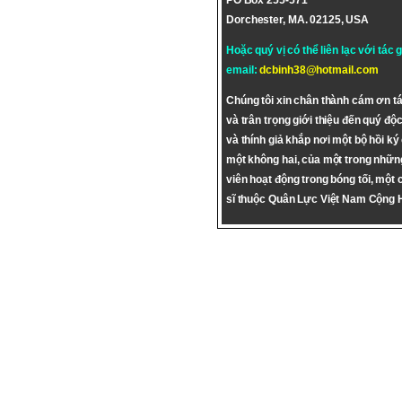
PO Box 255-571
Dorchester, MA. 02125, USA
Hoặc quý vị có thể liên lạc với tác 
email:
dcbinh38@hotmail.com
Chúng tôi xin chân thành cám ơn tá
và trân trọng giới thiệu đến quý độc
và thính giả khắp nơi một bộ hồi ký
một không hai, của một trong nhữn
viên hoạt động trong bóng tối, một 
sĩ thuộc Quân Lực Việt Nam Cộng 