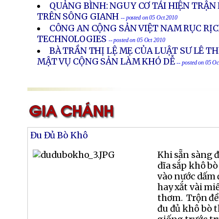
QUẢNG BÌNH: NGUY CƠ TÁI HIỆN TRẬN 
TRÊN SÔNG GIANH
-- posted on 05 Oct 2010
CÔNG AN CỘNG SẢN VIỆT NAM RỤC RỊC
TECHNOLOGIES
-- posted on 05 Oct 2010
BÀ TRẦN THỊ LỆ MẸ CỦA LUẬT SƯ LÊ T
MẬT VỤ CỘNG SẢN LÀM KHÓ DỄ
-- posted on 05 O
Đu Đủ Bò Khô
Khi sẵn sàng đ
dĩa sắp khô bò
vào nước dấm đ
hay xắt vài mi
thơm. Trộn đều
đu đủ khô bò 