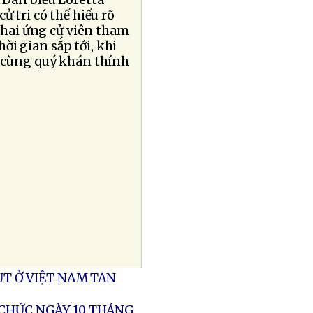
 Dân biểu Loretta
ử tri có thể hiểu rõ
 hai ứng cử viên tham
ời gian sắp tới, khi
o cùng quý khán thính
ỤT Ở VIỆT NAM TAN
 CHỨC NGÀY 10 THÁNG