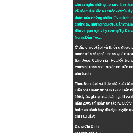
cho ta nghe những cơ cực lầm tha
xã hội miền Bắc và cuộc đời tù đày 
thảm của những chiến sĩ vô danh c
chúng ta, những người đã âm thầm
đấu và gục ngã vì lý tưởng
Tự Do
v
Nghĩa Dân Tộc
...
Ở đây chỉ có tập I và II, từng được 
thanh trên đài phát thanh Quê Hươ
San Jose, California - Hoa Kỳ, tron
chương trình đọc truyện do Trần 
phụ trách.
Thép Đen tập I và II do nhà xuất bả
Tiến phát hành từ năm 1987. Đến 
1991, tác giả tự xuất bản tập III và 
năm 2005 thì hoàn tất tập IV. Quý vị
hỏi mua sách hay dĩa đọc truyện qu
chỉ sau đây:
Dang Chi Binh