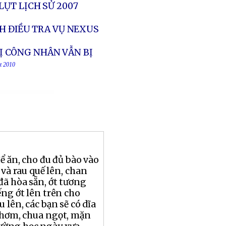
LỤT LỊCH SỬ 2007
H ĐIỀU TRA VỤ NEXUS
HỊ CÔNG NHÂN VẪN BỊ
ct 2010
ể ăn, cho đu đủ bào vào
 và rau quế lên, chan
ã hòa sẵn, ớt tương
ếng ớt lên trên cho
 lên, các bạn sẽ có dĩa
thơm, chua ngọt, mặn