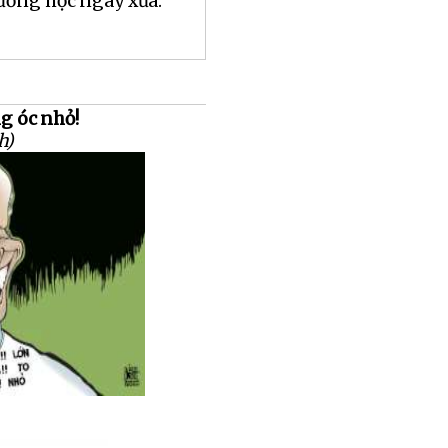
rường học ngày xưa.
ng óc nhỏ!
h)