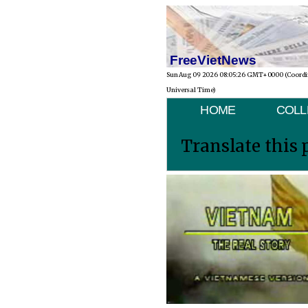
FreeVietNews
Sun Aug 09 2026 08:05:26 GMT+0000 (Coord
Universal Time)
HOME
COLL
Translate this 