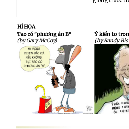
giống trước t
HÍ HỌA
Tao có "phương án B"
Ý kiến to tro
(by Gary McCoy)
(by Randy Bis