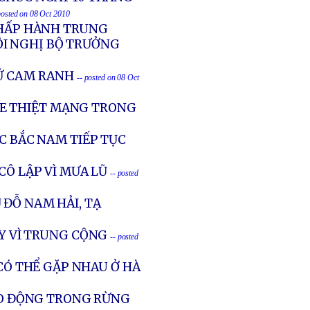
posted on 08 Oct 2010
CHẤP HÀNH TRUNG
ỘI NGHỊ BỘ TRƯỞNG
CỨ CAM RANH
-- posted on 08 Oct
RE THIỆT MẠNG TRONG
C BẮC NAM TIẾP TỤC
CÔ LẬP VÌ MƯA LŨ
-- posted
ĐỖ NAM HẢI, TẠ
ÂY VÌ TRUNG CỘNG
-- posted
Ó THỂ GẶP NHAU Ở HÀ
LAO ĐỘNG TRONG RỪNG