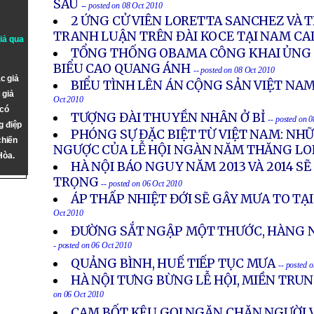
SÂU
-- posted on 08 Oct 2010
2 ỨNG CỬ VIÊN LORETTA SANCHEZ VÀ T
TRANH LUẬN TRÊN ĐÀI KOCE TẠI NAM CA
giả qua
TỔNG THỐNG OBAMA CÔNG KHAI ỦNG 
BIỂU CAO QUANG ÁNH
-- posted on 08 Oct 2010
c giả
BIỂU TÌNH LÊN ÁN CỘNG SẢN VIỆT NA
 giả
Oct 2010
 có
TƯỢNG ĐÀI THUYỀN NHÂN Ở BỈ
-- posted on 
g điệp
PHÓNG SỰ ĐẶC BIỆT TỪ VIỆT NAM: NH
chiến
NGƯỢC CỦA LỄ HỘI NGÀN NĂM THĂNG L
Hòa.
HÀ NỘI BÁO NGUY NĂM 2013 VÀ 2014 S
TRỌNG
-- posted on 06 Oct 2010
ÁP THẤP NHIỆT ĐỚI SẼ GÂY MƯA TO TẠ
Oct 2010
ĐƯỜNG SẮT NGẬP MỘT THƯỚC, HÀNG 
- posted on 06 Oct 2010
QUẢNG BÌNH, HUẾ TIẾP TỤC MƯA
-- posted 
HÀ NỘI TƯNG BỪNG LỄ HỘI, MIỀN TR
on 06 Oct 2010
CAM BỐT KÊU GỌI NGĂN CHẶN NGƯỜI V