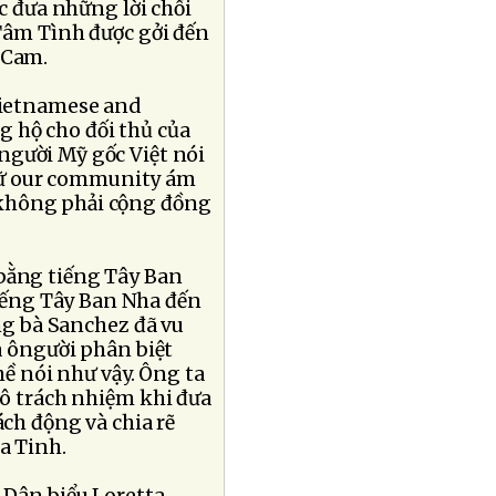
ục đưa những lời chối
 Tâm Tình được gởi đến
 Cam.
Vietnamese and
g hộ cho đối thủ của
người Mỹ gốc Việt nói
hữ our community ám
 không phải cộng đồng
 bằng tiếng Tây Ban
iếng Tây Ban Nha đến
ng bà Sanchez đã vu
à ôngười phân biệt
hề nói như vậy. Ông ta
 vô trách nhiệm khi đưa
ch động và chia rẽ
a Tinh.