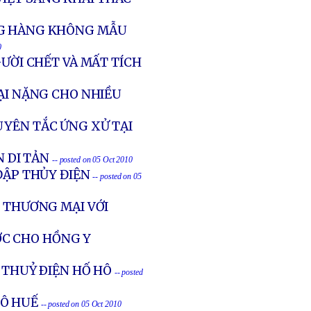
NG HÀNG KHÔNG MẪU
0
GƯỜI CHẾT VÀ MẤT TÍCH
HẠI NẶNG CHO NHIỀU
UYÊN TẮC ỨNG XỬ TẠI
N DI TẢN
-- posted on 05 Oct 2010
ĐẬP THỦY ĐIỆN
-- posted on 05
N THƯƠNG MẠI VỚI
C CHO HỒNG Y
 THUỶ ÐIỆN HỐ HÔ
-- posted
ÐÔ HUẾ
-- posted on 05 Oct 2010