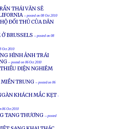
RẦN THÁI VĂN SẼ
LIFORNIA
-- posted on 08 Oct 2010
HỘ ĐỐI THỦ CỦA DÂN
M Ở BRUSSELS
-- posted on 08
08 Oct 2010
ỮNG HÌNH ẢNH TRÁI
ONG
-- posted on 06 Oct 2010
Ẽ THIẾU ĐIỆN NGHIÊM
I MIỀN TRUNG
-- posted on 06
NGÀN KHÁCH MẮC KẸT
-
on 06 Oct 2010
UNG TANG THƯƠNG
-- posted
IỆT SANG KHAI THÁC