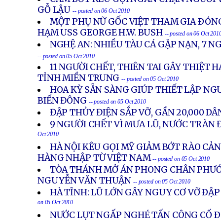
GỖ LẬU
-- posted on 06 Oct 2010
MỘT PHỤ NỮ GỐC VIỆT THAM GIA ÐÓ
HẠM USS GEORGE H.W. BUSH
-- posted on 06 Oct 201
NGHỆ AN: NHIỀU TÀU CÁ GẶP NẠN, 7 N
-- posted on 05 Oct 2010
11 NGƯỜI CHẾT, THIÊN TAI GÂY THIỆT 
TỈNH MIỀN TRUNG
-- posted on 05 Oct 2010
HOA KỲ SẴN SÀNG GIÚP THIẾT LẬP NG
BIỂN ĐÔNG
-- posted on 05 Oct 2010
ĐẬP THỦY ĐIỆN SẮP VỠ, GẦN 20,000 DÂ
9 NGƯỜI CHẾT VÌ MƯA LŨ, NƯỚC TRÀN 
Oct 2010
HÀ NỘI KÊU GỌI MỸ GIẢM BỚT RÀO CẢ
HÀNG NHẬP TỪ VIỆT NAM
-- posted on 05 Oct 2010
TÒA THÁNH MỞ ÁN PHONG CHÂN PHƯỚ
NGUYỄN VĂN THUẬN
-- posted on 05 Oct 2010
HÀ TĨNH: LŨ LỚN GÂY NGUY CƠ VỠ ÐẬP
on 05 Oct 2010
NƯỚC LỤT NGẤP NGHÉ TẤN CÔNG CỐ 