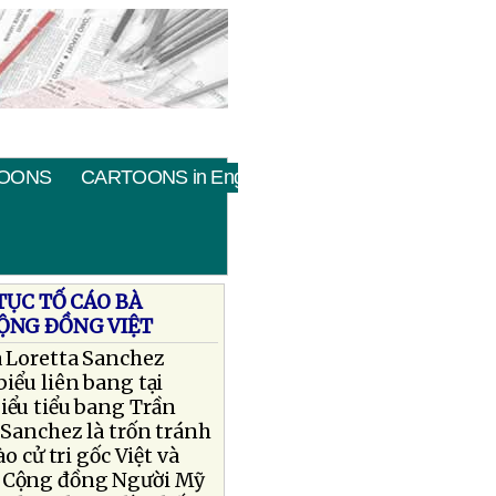
OONS
CARTOONS in English
TỤC TỐ CÁO BÀ
CỘNG ÐỒNG VIỆT
à Loretta Sanchez
biểu liên bang tại
iểu tiểu bang Trần
à Sanchez là trốn tránh
o cử tri gốc Việt và
à Cộng đồng Người Mỹ