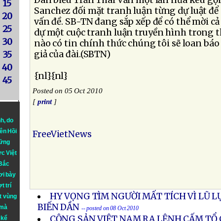
Dân biểu Trần Thái Văn một lần nữa kêu gọi
15
Sanchez đối mặt tranh luận từng dự luật để c
20
vấn đề. SB-TN đang sắp xếp để có thể mời cả
25
dự một cuộc tranh luận truyền hình trong th
30
nào có tin chính thức chúng tôi sẽ loan bá
giả của đài.(SBTN)
35
40
{nl}{nl}
45
Posted on 05 Oct 2010
[
print
]
nh
, do
iên Hồi
FreeVietNews
hững
ực Việt
 Bắc
ơi bày
t trí
HY VỌNG TÌM NGƯỜI MẤT TÍCH VÌ LŨ L
t vùng
BIẾN DẦN
 mà
-- posted on 08 Oct 2010
CỘNG SẢN VIỆT NAM RA LỆNH CẤM TỔ
 kể