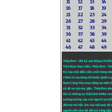
11
12
13
14
16
17
18
19
21
22
23
24
26
27
28
29
31
32
33
34
36
37
38
39
41
42
43
44
46
47
48
49
Thép Đen - Hồi ký của Đặng Chí Bì
Trần Nam thực hiện.
Thép Đen
- Th
Ký của một điện viên, một trong n
chiến sĩ của bóng tối thuộc Quân L
Nam Cộng Hòa hoạt động tại miền
và đã sa vào tay giặc. Thép Đen ph
tất cả những sự thật kinh khiếp vượ
tưởng tượng của con người tại mộ
đất mịt mù hắc ám của loài quỷ dữ
người viết như đã đội mồ sống dậy