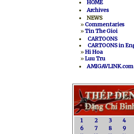
HOME
Archives
NEWS
»
Commentaries
»
Tin The Gioi
CARTOONS
CARTOONS in Eng
»
Hi Hoa
»
Luu Tru
AMIGAVLINK.com
1
2
3
4
6
7
8
9