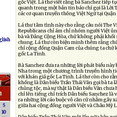
gốc Việt. Lá thơ viết rằng bà Sanchez tiếp t
quanh trong một bản tin báo chí gọi là Lời
các cơ quan truyền thông Việt Ngữ tại Quận
Lá thư tâm tình này cho rằng câu nói The 
Republicans chỉ ám chỉ nhóm người Việt ủn
bà và Ðảng Cộng Hòa, chứ không phải khối 
lish
chung. Lá thư còn biện minh thêm rằng c
chỉ cộng đồng Quận Cam của chúng ta chứ
gốc La Tinh.
Bà Sanchez đưa ra những lời phát biểu này
Nha trong một chương trình truyền hình t
với khán giả gốc La Tinh. Lá thơ còn cho rằ
khống là Dân biểu Trần Thái Văn gọi bà ta l
chủng tộc, mà sự thật là Dân biểu Văn chưa 
chỉ lên tiếng chỉ trích Dân biểu Sanchez là
ra những lời cáo buộc vô căn cứ nhằm gây xá
5
giữa hai cộng đồng người Việt và Châu Mỹ L
10