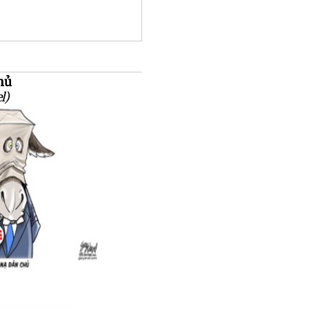
hủ
l)