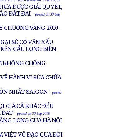
-- posted on 30 Sep 2010
CHƯA ĐƯỢC GIẢI QUYẾT,
ÀO ĐẤT ĐAI
-- posted on 30 Sep
UY CHƯƠNG VÀNG 2010
--
NGẠI SẼ CÓ VẬN XẤU
TRÊN CẦU LONG BIÊN
--
AM KHÔNG CHỐNG
VỀ HÀNH VI SỬA CHỮA
LỚN NHẤT SAIGON
-- posted
ỌI GIÁ CẢ KHÁC ĐỀU
 ĐÁT
-- posted on 30 Sep 2010
ĂNG LONG CỦA HÀ NỘI
 VIỆT VÕ ĐẠO QUA ĐỜI