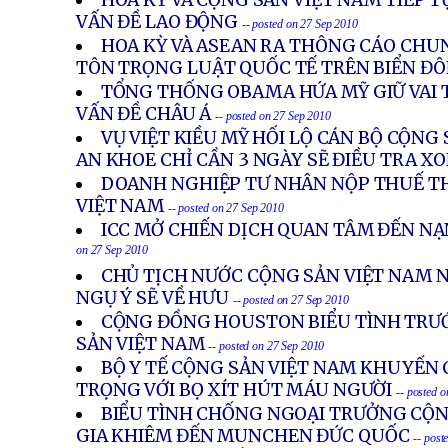
HOA KỲ VÀ CỘNG SẢN VIỆT NAM TIẾP T
VẤN ĐỀ LAO ĐỘNG
-- posted on 27 Sep 2010
HOA KỲ VÀ ASEAN RA THÔNG CÁO CHUN
TÔN TRỌNG LUẬT QUỐC TẾ TRÊN BIỂN Đ
TỔNG THỐNG OBAMA HỨA MỸ GIỮ VAI
VẤN ĐỀ CHÂU Á
-- posted on 27 Sep 2010
VỤ VIỆT KIỀU MỸ HỐI LỘ CÁN BỘ CỘNG
AN KHOE CHỈ CẦN 3 NGÀY SẼ ĐIỀU TRA X
DOANH NGHIỆP TƯ NHÂN NỘP THUẾ T
VIỆT NAM
-- posted on 27 Sep 2010
ICC MỞ CHIẾN DỊCH QUAN TÂM ĐẾN N
on 27 Sep 2010
CHỦ TỊCH NƯỚC CỘNG SẢN VIỆT NAM 
NGỤ Ý SẼ VỀ HƯU
-- posted on 27 Sep 2010
CỘNG ĐỒNG HOUSTON BIỂU TÌNH TRƯ
SẢN VIỆT NAM
-- posted on 27 Sep 2010
BỘ Y TẾ CỘNG SẢN VIỆT NAM KHUYẾN 
TRỌNG VỚI BỌ XÍT HÚT MÁU NGƯỜI
-- posted 
BIỂU TÌNH CHỐNG NGOẠI TRƯỞNG CỘN
GIA KHIÊM ĐẾN MUNCHEN ĐỨC QUỐC
-- post