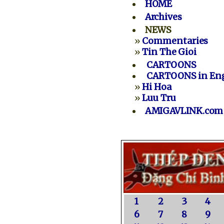
HOME
Archives
NEWS
»
Commentaries
»
Tin The Gioi
CARTOONS
CARTOONS in Eng
»
Hi Hoa
»
Luu Tru
AMIGAVLINK.com
1
2
3
4
6
7
8
9