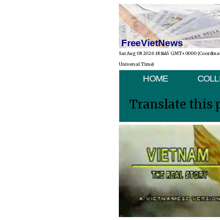
FreeVietNews
Sat Aug 08 2026 18:14:45 GMT+0000 (Coordina
Universal Time)
HOME
COLL
Translate this 