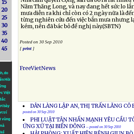
Nhà cầm quyền Cộng sản đã bỏ ra rất nhiều t
15
Năm Thăng Long, và nay đang hết sức lo lắ
20
mưa diễn ra khi chỉ còn có 2 ngày nữa là đế
25
từng nghiên cứu đến việc bắn mưa nhưng lạ
30
kém, nên đã bác bỏ đề nghị này.(SBTN)
35
40
Posted on 30 Sep 2010
45
[
print
]
FreeVietNews
nh
, do
iên Hồi
hững
ực Việt
 Bắc
DÂN LÀNG LẬP AN, THỊ TRẤN LĂNG CÔ 
ơi bày
posted on 30 Sep 2010
t trí
PHI LUẬT TÂN NHẤN MẠNH YÊU CẦU T
t vùng
ỨNG XỬ TẠI BIỂN ĐÔNG
 mà
-- posted on 30 Sep 2010
 kể
HẢI PHÒNG: XUẤT HIỆN BỆNH GIUN BÒ