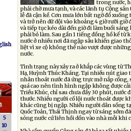
trong nước, h
phải chờ mưa tạnh, và các lãnh tụ Cộng sản 
lễ đã cận kề. Cơn mưa lớn bất ngờ đổ xuống
và trở nên dữ dội vào khoảng 4 giờ rưỡi giờ
và tiếp tục kéo dài đến giờ đi làm buổi sán
phải bỏ làm. Sau gần 1 tiếng đồng hồ kể từ k
nước ở nhiều nơi đã ngập sâu khiến giao th
lish
liệt vì xe cộ không thể nào vượt được nhữ
nước.
Tình trạng này xảy ra ở khắp các vùng từ T
Hạ, Huỳnh Thúc Kháng. Tại nhiều nút giao 
nhân thoát nước đã ứng trực mở nắp cống,
quá cao nên tình hình ngập không được cải 
Triều Khúc, chỉ sau chưa đầy 30 phút, nước 
thước. Nhiều người cố lội nước thoát được k
khác cũng bị ngập. Nhiều người dân sống tạ
Quốc Toản, Thái Thịnh ngay từ sáng sớm đã 
5
sóng nước cứ liên hồi dồn vào nhà mỗi khi c
10