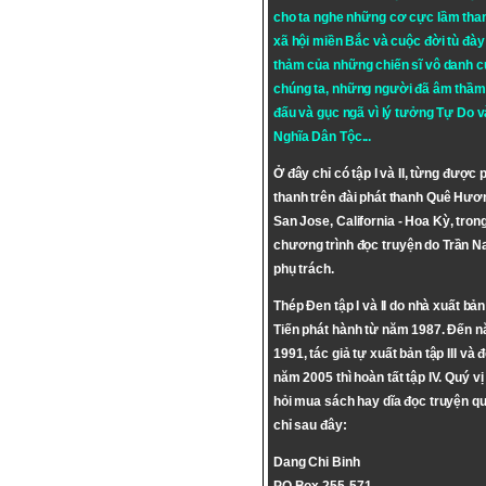
cho ta nghe những cơ cực lầm tha
xã hội miền Bắc và cuộc đời tù đày 
thảm của những chiến sĩ vô danh c
chúng ta, những người đã âm thầm
đấu và gục ngã vì lý tưởng
Tự Do
v
Nghĩa Dân Tộc
...
Ở đây chỉ có tập I và II, từng được 
thanh trên đài phát thanh Quê Hươ
San Jose, California - Hoa Kỳ, tron
chương trình đọc truyện do Trần 
phụ trách.
Thép Đen tập I và II do nhà xuất bả
Tiến phát hành từ năm 1987. Đến 
1991, tác giả tự xuất bản tập III và 
năm 2005 thì hoàn tất tập IV. Quý vị
hỏi mua sách hay dĩa đọc truyện qu
chỉ sau đây:
Dang Chi Binh