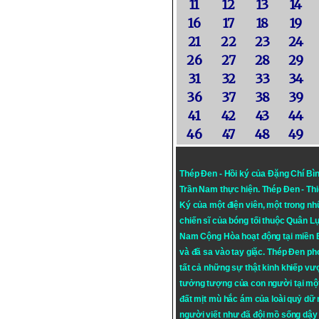
11
12
13
14
16
17
18
19
21
22
23
24
26
27
28
29
31
32
33
34
36
37
38
39
41
42
43
44
46
47
48
49
Thép Đen - Hồi ký của Đặng Chí Bì
Trần Nam thực hiện.
Thép Đen
- Th
Ký của một điện viên, một trong n
chiến sĩ của bóng tối thuộc Quân L
Nam Cộng Hòa hoạt động tại miền
và đã sa vào tay giặc. Thép Đen ph
tất cả những sự thật kinh khiếp vượ
tưởng tượng của con người tại mộ
đất mịt mù hắc ám của loài quỷ dữ
người viết như đã đội mồ sống dậy