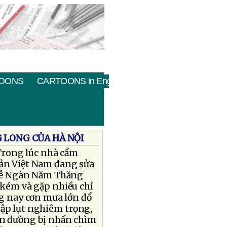
OONS
CARTOONS in English
 LONG CỦA HÀ NỘI
Trong lúc nhà cầm
ản Việt Nam đang sửa
 lễ Ngàn Năm Thăng
 kém và gặp nhiều chỉ
ng nay cơn mưa lớn đổ
ập lụt nghiêm trọng,
n đường bị nhấn chìm