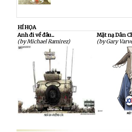
HÍ HỌA
Anh đi về đâu...
Mặt nạ Dân C
(by Michael Ramirez)
(by Gary Varve