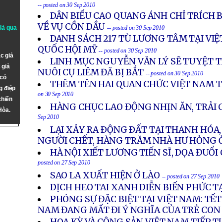
-- posted on 30 Sep 2010
DÂN BIỂU CAO QUANG ÁNH CHỈ TRÍCH 
VỀ VỤ CỒN DẦU
giả qua
-- posted on 30 Sep 2010
DANH SÁCH 217 TÙ LƯƠNG TÂM TẠI VIỆ
QUỐC HỘI MỸ
-- posted on 30 Sep 2010
c giả
LINH MỤC NGUYỄN VĂN LÝ SẼ TUYỆT T
 giả
NUÔI CỤ LIÊM ĐÃ BỊ BẮT
-- posted on 30 Sep 2010
 có
THÊM TÊN HAI QUAN CHỨC VIỆT NAM 
g điệp
on 30 Sep 2010
chiến
HÀNG CHỤC LAO ĐỘNG NHỊN ĂN, TRẢI 
Hòa.
Sep 2010
LẠI XẢY RA ÐỘNG ÐẤT TẠI THANH HÓA
NGƯỜI CHẾT, HÀNG TRĂM NHÀ HƯ HỎNG Ở
HÀ NỘI XIẾT LƯƠNG TIẾN SĨ, DỌA ĐUỔI
posted on 27 Sep 2010
SAO LA XUẤT HIỆN Ở LÀO
-- posted on 27 Sep 2010
DỊCH HEO TAI XANH DIỄN BIẾN PHỨC 
PHÓNG SỰ ĐẶC BIỆT TẠI VIỆT NAM: TẾ
NAM ĐANG MẤT ĐI Ý NGHĨA CỦA TRẺ CON