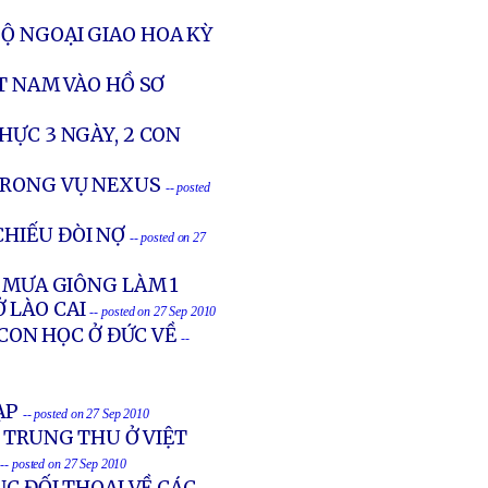
BỘ NGOẠI GIAO HOA KỲ
T NAM VÀO HỒ SƠ
HỰC 3 NGÀY, 2 CON
TRONG VỤ NEXUS
-- posted
CHIẾU ĐÒI NỢ
-- posted on 27
, MƯA GIÔNG LÀM 1
 LÀO CAI
-- posted on 27 Sep 2010
 CON HỌC Ở ĐỨC VỀ
--
TẠP
-- posted on 27 Sep 2010
T TRUNG THU Ở VIỆT
-- posted on 27 Sep 2010