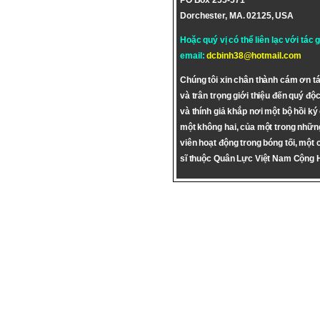
PO Box 255-571
Dorchester, MA. 02125, USA
Hoặc quý vị có thể liên lạc với tác 
email:
dcbinh38@hotmail.com
Chúng tôi xin chân thành cám ơn tá
và trân trọng giới thiệu đến quý độc
và thính giả khắp nơi một bộ hồi ký
một không hai, của một trong nhữn
viên hoạt động trong bóng tối, một 
sĩ thuộc Quân Lực Việt Nam Cộng 