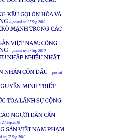
ỤC ĐỐI THOẠI VỀ CÁC
G KÊU GỌI ÔN HÒA VÀ
ÔNG
-- posted on 27 Sep 2010
 TRÒ MẠNH TRONG CÁC
 SẢN VIỆT NAM: CÔNG
ONG
-- posted on 27 Sep 2010
HU NHẬP NHIỀU NHẤT
ẠN NHÂN CỒN DẦU
-- posted
NGUYỄN MINH TRIẾT
ỚC TÒA LÃNH SỰ CỘNG
CÁO NGƯỜI DÂN CẨN
on 27 Sep 2010
G SẢN VIỆT NAM PHẠM
ed on 27 Sep 2010