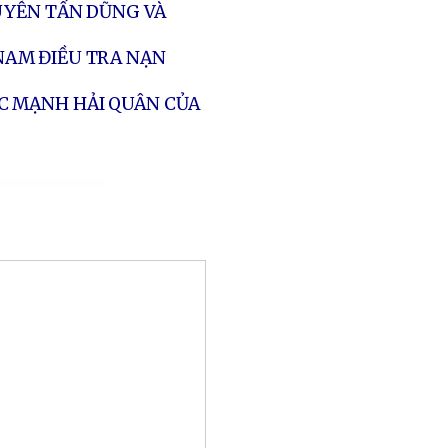
UYỄN TẤN DŨNG VÀ
NAM ĐIỀU TRA NẠN
C MẠNH HẢI QUÂN CỦA