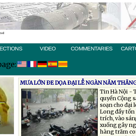
ted
ECTIONS
VIDEO
COMMENTARIES
CART
page:
MƯA LỚN ÐE DỌA ÐẠI LỄ NGÀN NĂM THĂNG
Tin Hà Nội - 
quyền Cộng s
soạn cho đại
Long đầy tốn
trích, vào sá
xuống gây ng
hàng trăm co