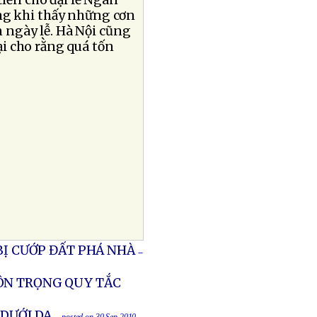
iền cho đại lễ Ngàn
ng khi thấy những cơn
n ngày lễ. Hà Nội cũng
i cho rằng quá tốn
BỊ CƯỚP ĐẤT PHÁ NHÀ
--
ÔN TRỌNG QUY TẮC
 DƯỚI DA