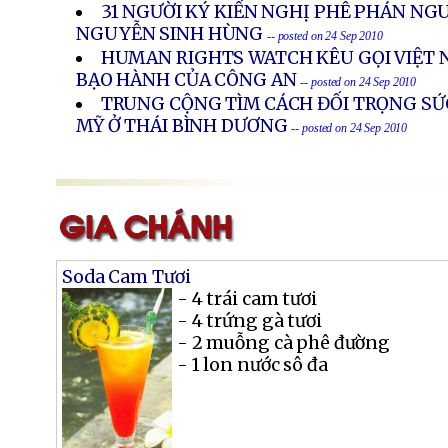
31 NGƯỜI KÝ KIẾN NGHỊ PHÊ PHÁN NG
NGUYỄN SINH HÙNG
-- posted on 24 Sep 2010
HUMAN RIGHTS WATCH KÊU GỌI VIỆT 
BẠO HÀNH CỦA CÔNG AN
-- posted on 24 Sep 2010
TRUNG CỘNG TÌM CÁCH ĐỐI TRỌNG SỨ
MỸ Ở THÁI BÌNH DƯƠNG
-- posted on 24 Sep 2010
Soda Cam Tươi
- 4 trái cam tươi
- 4 trứng gà tươi
- 2 muỗng cà phê đường
- 1 lon nước sô đa