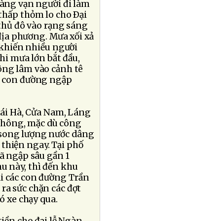
àng vạn người đi làm
thấp thỏm lo cho Ðại
 thủ đô vào rạng sáng
 địa phương. Mưa xối xả
g khiến nhiều người
hi mưa lớn bắt đầu,
ông lâm vào cảnh tê
ng con đường ngập
hái Hà, Cửa Nam, Láng
thông, mặc dù công
 song lượng nước dâng
thiện ngay. Tại phố
đã ngập sâu gần 1
hu này, thì đến khu
i các con đường Trần
ra sức chặn các đợt
ó xe chạy qua.