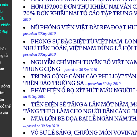
n của
HƠN 157,000 ĐƠN THƯ KHIẾU NẠI VẪN 
bi
70% ĐƠN KHIẾU NẠI TỐ CÁO TẬP TRUNG V
ủa
2010
 chiến
NỮ PHÓNG VIÊN VIỆT ĐÀI RFA ĐOẠT H
à
Đại
posted on 30 Sep 2010
PHÓNG SỰ ĐẶC BIỆT TỪ VIỆT NAM: LO 
NHƯ TIÊN ĐOÁN, VIỆT NAM DỪNG LỄ HỘI 
phát
posted on 30 Sep 2010
ng từ
NGUYỄN CHÍ VỊNH TUYÊN BỐ VIỆT N
g
TRUNG CỘNG
Nam
-- posted on 30 Sep 2010
TRUNG CỘNG CẢNH CÁO PHI LUẬT TÂN 
TRÊN ĐẢO TRƯỜNG SA
-- posted on 30 Sep 2010
n Đông
PHÁT HIỆN Ổ BỌ XÍT HÚT MÁU NGƯỜI 
năm
on 30 Sep 2010
đến
TIỀN ĐIỆN SẼ TĂNG 4 LẦN MỘT NĂM, M
 có thể
TĂNG THEO LÀM CHO NGƯỜI DÂN CÀNG BI
a địa
MƯA LỚN ÐE DỌA ÐẠI LỄ NGÀN NĂM TH
-- posted on 30 Sep 2010
VÕ SƯ LÊ SÁNG, CHƯỞNG MÔN VOVINAM