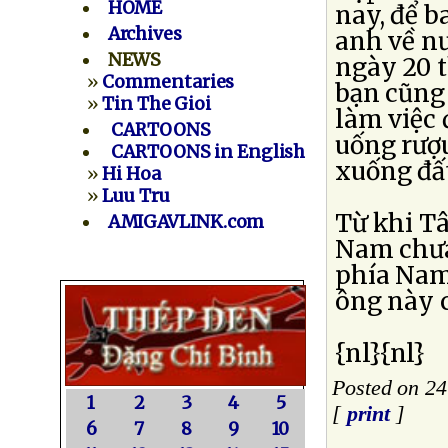
HOME
nay, để 
Archives
anh về nư
NEWS
ngày 20 
»
Commentaries
bạn cũng
»
Tin The Gioi
làm việc 
CARTOONS
uống rượu
CARTOONS in English
xuống đất
»
Hi Hoa
»
Luu Tru
Từ khi Tâ
AMIGAVLINK.com
Nam chưa
phía Nam
ông này 
{nl}{nl}
Posted on 24
1
2
3
4
5
[
print
]
6
7
8
9
10