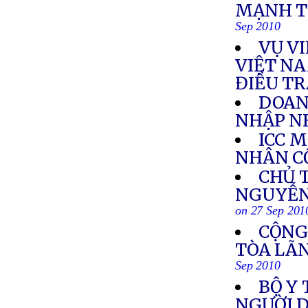
MẠNH T
Sep 2010
VỤ VI
VIỆT NA
ĐIỀU T
DOAN
NHẬP N
ICC 
NHÂN C
CHỦ 
NGUYỄN 
on 27 Sep 201
CỘNG
TÒA LÃ
Sep 2010
BỘ Y
NGƯỜI D