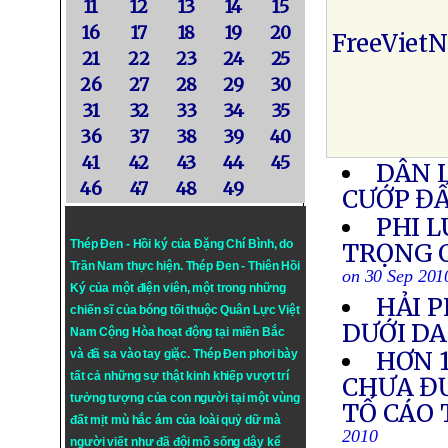
11
12
13
14
15
16
17
18
19
20
FreeViet
21
22
23
24
25
26
27
28
29
30
31
32
33
34
35
36
37
38
39
40
41
42
43
44
45
DÂN L
46
47
48
49
CƯỚP Đ
PHI 
Thép Đen - Hồi ký của Đặng Chí Bình
, do
TRỌNG Q
Trần Nam thực hiện.
Thép Đen
- Thiên Hồi
on 30 Sep 201
Ký của một điện viên, một trong những
HẢI 
chiến sĩ của bóng tối thuộc Quân Lực Việt
DƯỚI D
Nam Cộng Hòa hoạt động tại miền Bắc
HƠN 1
và đã sa vào tay giặc. Thép Đen phơi bày
tất cả những sự thật kinh khiếp vượt trí
CHƯA ĐƯ
tưởng tượng của con người tại một vùng
TỐ CÁO 
đất mịt mù hắc ám của loài quỷ dữ mà
2010
người viết như đã đội mồ sống dậy kể