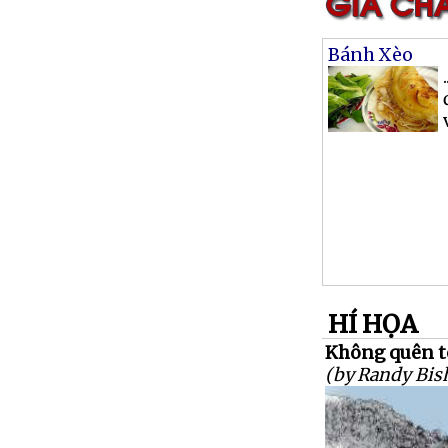
Bánh Xèo
HÍ HỌA
Không quên tê
(by Randy Bis