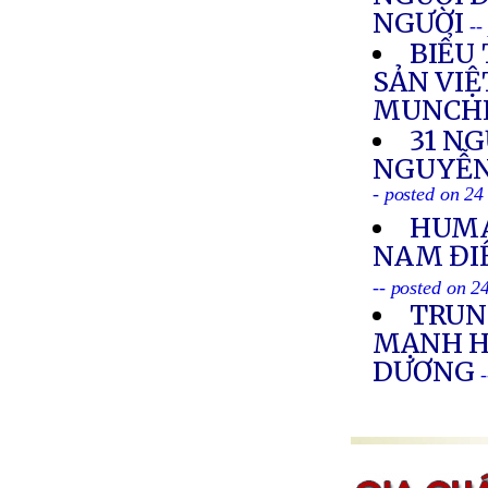
NGƯỜI
--
BIỂU
SẢN VI
MUNCHE
31 NG
NGUYỄN
- posted on 24
HUMA
NAM ĐI
-- posted on 2
TRUN
MẠNH HẢ
DƯƠNG