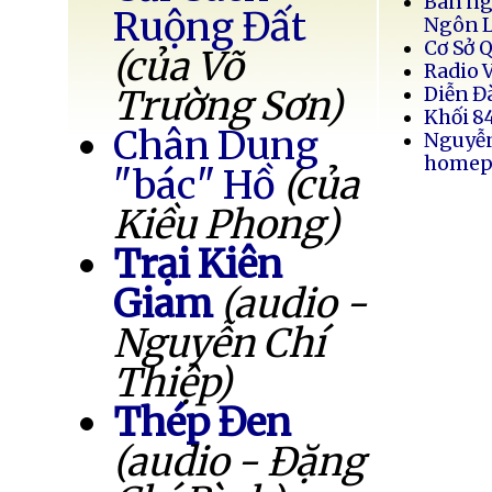
Bán ng
Ruộng Đất
Ngôn 
Cơ Sở 
(của Võ
Radio 
Trường Sơn)
Diễn Đ
Khối 8
Chân Dung
Nguyễ
homep
"bác" Hồ
(của
Kiều Phong)
Trại Kiên
Giam
(audio -
Nguyễn Chí
Thiệp)
Thép Đen
(audio - Đặng