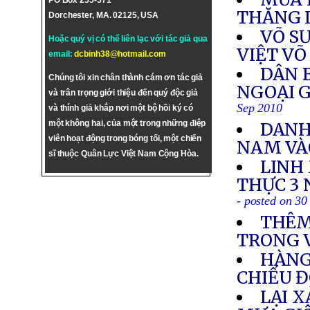
PO Box 255-571
THĂNG 
Dorchester, MA. 02125, USA
VÕ S
Hoặc quý vị có thể liên lạc với tác giả qua
VIỆT VÕ
email:
dcbinh38@hotmail.com
DÂN 
Chúng tôi xin chân thành cám ơn tác giả
NGOẠI G
và trân trọng giới thiệu đến quý độc giả
Sep 2010
và thính giả khắp nơi một bộ hồi ký có
một không hai, của một trong những điệp
DANH
viên hoạt động trong bóng tối, một chiến
NAM VÀ
sĩ thuộc Quân Lực Việt Nam Cộng Hòa.
LINH
THỰC 3 
- posted on 30
THÊM
TRONG 
HÀNG
CHIẾU Đ
LẠI 