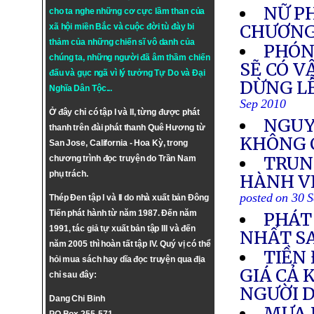
NỮ P
cho ta nghe những cơ cực lầm than của
CHƯƠNG
xã hội miền Bắc và cuộc đời tù đày bi
thảm của những chiến sĩ vô danh của
PHÓNG
chúng ta, những người đã âm thầm chiến
SẼ CÓ V
đấu và gục ngã vì lý tưởng
Tự Do
và
Đại
DỪNG LỄ
Nghĩa Dân Tộc
...
Sep 2010
Ở đây chỉ có tập I và II, từng được phát
NGUY
thanh trên đài phát thanh Quê Hương từ
KHÔNG 
San Jose, California - Hoa Kỳ, trong
TRUN
chương trình đọc truyện do Trần Nam
phụ trách.
HÀNH V
posted on 30 
Thép Đen tập I và II do nhà xuất bản Đông
Tiến phát hành từ năm 1987. Đến năm
PHÁT
1991, tác giả tự xuất bản tập III và đến
NHẤT S
năm 2005 thì hoàn tất tập IV. Quý vị có thể
TIỀN
hỏi mua sách hay dĩa đọc truyện qua địa
GIÁ CẢ
chỉ sau đây:
NGƯỜI D
Dang Chi Binh
MƯA 