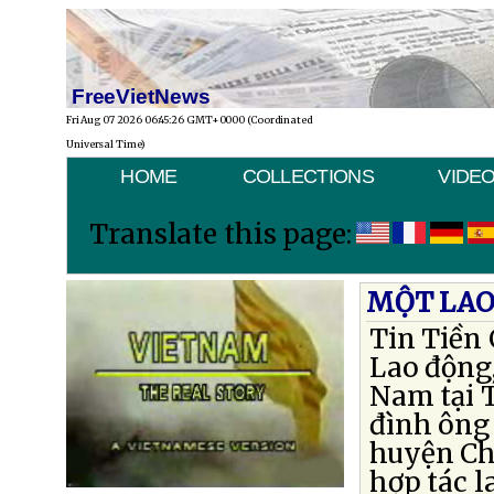
FreeVietNews
Fri Aug 07 2026 06:45:26 GMT+0000 (Coordinated
Universal Time)
HOME
COLLECTIONS
VIDE
Translate this page:
MỘT LAO
Tin Tiền 
Lao động,
Nam tại T
đình ông
huyện Châ
hợp tác 