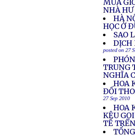
MƯA GI
NHÀ HƯ 
HÀ NỘ
HỌC Ở Đ
SAO 
DỊCH
posted on 27 
PHÓNG
TRUNG T
NGHĨA 
HOA 
ĐỐI THO
27 Sep 2010
HOA 
KÊU GỌI
TẾ TRÊN
TỔNG