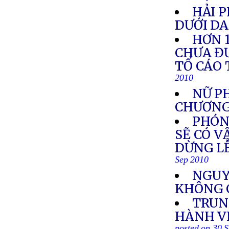
HẢI 
DƯỚI D
HƠN 1
CHƯA ĐƯ
TỐ CÁO 
2010
NỮ P
CHƯƠNG
PHÓNG
SẼ CÓ V
DỪNG LỄ
Sep 2010
NGUY
KHÔNG 
TRUN
HÀNH V