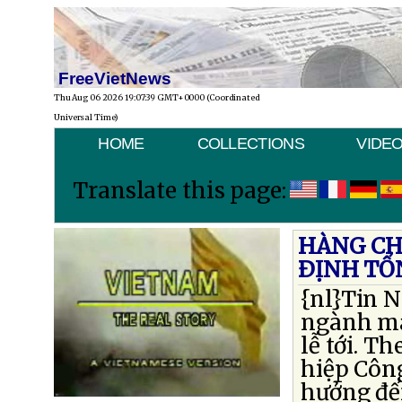
FreeVietNews
Thu Aug 06 2026 19:07:39 GMT+0000 (Coordinated
Universal Time)
HOME
COLLECTIONS
VIDE
Translate this page:
HÀNG CH
ÐỊNH TỔ
{nl}Tin 
ngành ma
lễ tới. T
hiệp Côn
hưởng đế