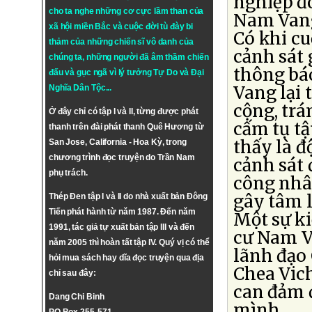
nghiệp đo
cho ta nghe những cơ cực lầm than của
Nam Vang
xã hội miền Bắc và cuộc đời tù đày bi
Có khi cu
thảm của những chiến sĩ vô danh của
cảnh sát 
chúng ta, những người đã âm thầm chiến
thông bá
đấu và gục ngã vì lý tưởng
Tự Do
và
Đại
Vang lại 
Nghĩa Dân Tộc
...
cộng, trá
Ở đây chỉ có tập I và II, từng được phát
cấm tụ t
thanh trên đài phát thanh Quê Hương từ
thấy là đ
San Jose, California - Hoa Kỳ, trong
chương trình đọc truyện do Trần Nam
cảnh sát
phụ trách.
công nhân
gây tâm l
Thép Đen tập I và II do nhà xuất bản Đông
Tiến phát hành từ năm 1987. Đến năm
Một sự k
1991, tác giả tự xuất bản tập III và đến
cư Nam V
năm 2005 thì hoàn tất tập IV. Quý vị có thể
lãnh đạo
hỏi mua sách hay dĩa đọc truyện qua địa
Chea Vich
chỉ sau đây:
can đảm đ
Dang Chi Binh
mình.