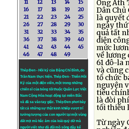
Ông Ath 
11
12
13
14
15
Dân Chủ 
16
17
18
19
20
là quyết 
21
22
23
24
25
ngày thứ 
26
27
28
29
30
quả tất n
31
32
33
34
35
diện công
36
37
38
39
40
mức lươn
41
42
43
44
45
về lương 
46
47
48
49
61 đô-la 
và cũng 
Thép Đen - Hồi ký của Đặng Chí Bình
, do
tổ chức b
Trần Nam thực hiện.
Thép Đen
- Thiên Hồi
nguyện vọ
Ký của một điện viên, một trong những
chiến sĩ của bóng tối thuộc Quân Lực Việt
tiêu chín
Nam Cộng Hòa hoạt động tại miền Bắc
là đòi ph
và đã sa vào tay giặc. Thép Đen phơi bày
tối thiểu
tất cả những sự thật kinh khiếp vượt trí
tưởng tượng của con người tại một vùng
Từ ngày 
đất mịt mù hắc ám của loài quỷ dữ mà
người viết như đã đội mồ sống dậy kể