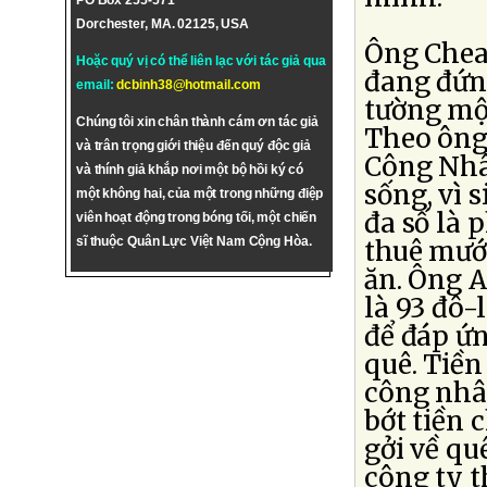
PO Box 255-571
Dorchester, MA. 02125, USA
Ông Chea 
Hoặc quý vị có thể liên lạc với tác giả qua
đang đứng
email:
dcbinh38@hotmail.com
tường một
Chúng tôi xin chân thành cám ơn tác giả
Theo ông 
và trân trọng giới thiệu đến quý độc giả
Công Nhân
và thính giả khắp nơi một bộ hồi ký có
sống, vì 
một không hai, của một trong những điệp
đa số là 
viên hoạt động trong bóng tối, một chiến
sĩ thuộc Quân Lực Việt Nam Cộng Hòa.
thuê mướn
ăn. Ông A
là 93 đô-
để đáp ứ
quê. Tiền
công nhâ
bớt tiền 
gởi về qu
công ty 