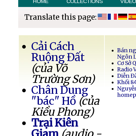
HOME
COLLECTIONS
VIDE
Translate this page:
Cải Cách
Bán ng
Ruộng Đất
Ngôn 
Cơ Sở 
(của Võ
Radio 
Trường Sơn)
Diễn Đ
Khối 8
Chân Dung
Nguyễ
homep
"bác" Hồ
(của
Kiều Phong)
Trại Kiên
Giam
(audio -