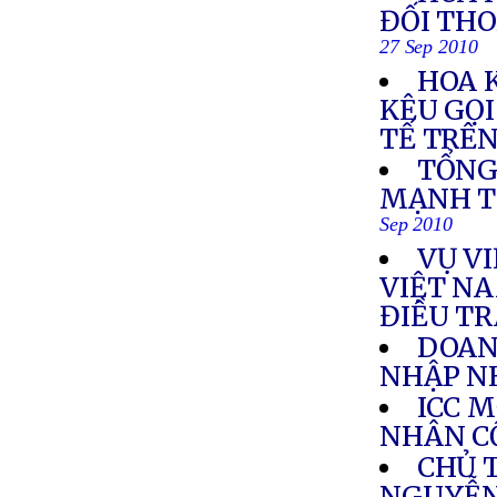
ĐỐI THO
27 Sep 2010
HOA 
KÊU GỌI
TẾ TRÊN
TỔNG
MẠNH T
Sep 2010
VỤ VI
VIỆT NA
ĐIỀU T
DOAN
NHẬP N
ICC 
NHÂN C
CHỦ 
NGUYỄN 