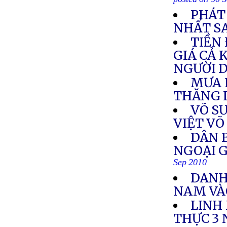
posted on 30 
PHÁT
NHẤT S
TIỀN
GIÁ CẢ
NGƯỜI D
MƯA 
THĂNG 
VÕ S
VIỆT VÕ
DÂN 
NGOẠI G
Sep 2010
DANH
NAM VÀ
LINH
THỰC 3 