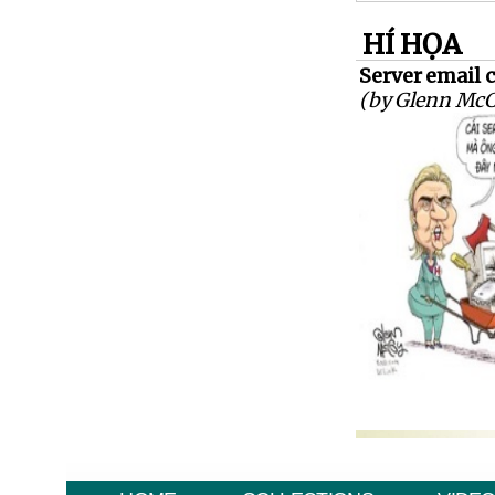
HÍ HỌA
Server email c
(by Glenn McC