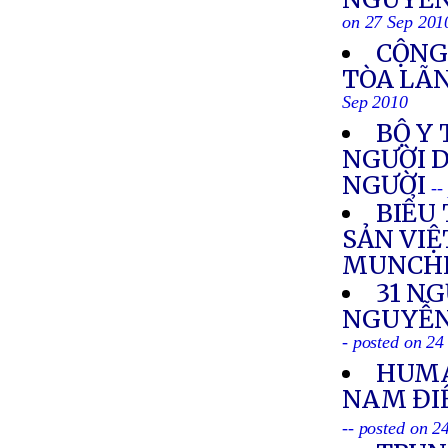
on 27 Sep 201
CỘNG
TÒA LÃ
Sep 2010
BỘ Y
NGƯỜI D
NGƯỜI
--
BIỂU
SẢN VI
MUNCHE
31 NG
NGUYỄN
- posted on 24
HUMA
NAM ĐI
-- posted on 2