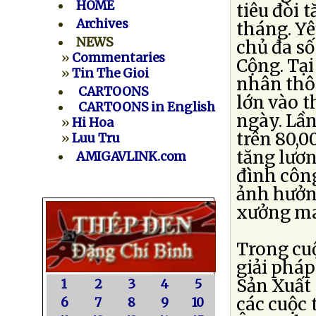
HOME
tiêu đòi 
Archives
tháng. Yê
NEWS
chủ đa số
»
Commentaries
Cộng. Tại
»
Tin The Gioi
nhân thô
CARTOONS
lớn vào t
CARTOONS in English
ngày. Lầ
»
Hi Hoa
trên 80,
»
Luu Tru
tăng lươn
AMIGAVLINK.com
đình công
ảnh hưởng
xưởng ma
Trong cu
giải phá
Sản Xuất
1
2
3
4
5
các cuộc 
6
7
8
9
10