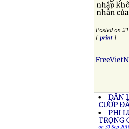
nhập khô
nhân của
Posted on 21
[
print
]
FreeViet
DÂN L
CƯỚP Đ
PHI 
TRỌNG Q
on 30 Sep 201