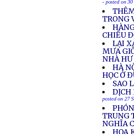
- posted on 30
THÊM
TRONG 
HÀNG
CHIẾU Đ
LẠI 
MƯA GI
NHÀ HƯ 
HÀ NỘ
HỌC Ở Đ
SAO 
DỊCH
posted on 27 
PHÓNG
TRUNG T
NGHĨA 
HOA 