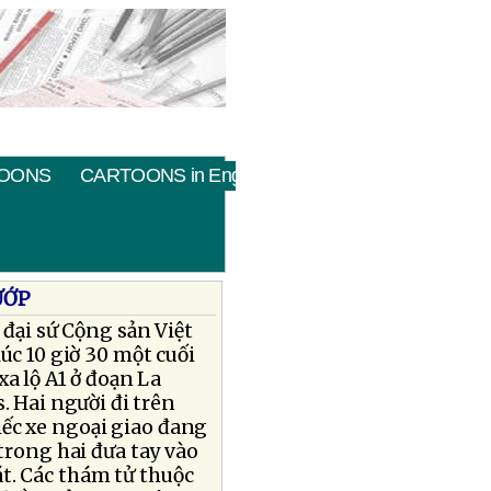
OONS
CARTOONS in English
ƯỚP
 đại sứ Cộng sản Việt
úc 10 giờ 30 một cuối
xa lộ A1 ở đoạn La
 Hai người đi trên
ếc xe ngoại giao đang
trong hai đưa tay vào
oát. Các thám tử thuộc