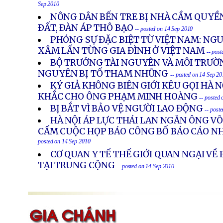
Sep 2010
NÔNG DÂN BẾN TRE BỊ NHÀ CẦM QUYỀ
ÐẤT, ÐÀN ÁP THÔ BẠO
-- posted on 14 Sep 2010
PHÓNG SỰ ĐẶC BIỆT TỪ VIỆT NAM: NG
XÂM LẤN TỪNG GIA ĐÌNH Ở VIỆT NAM
-- pos
BỘ TRƯỞNG TÀI NGUYÊN VÀ MÔI TRƯỜ
NGUYÊN BỊ TỐ THAM NHŨNG
-- posted on 14 Sep 2
KÝ GIẢ KHÔNG BIÊN GIỚI KÊU GỌI HÀ N
KHẮC CHO ÔNG PHẠM MINH HOÀNG
-- posted
BỊ BẮT VÌ BẢO VỆ NGƯỜI LAO ĐỘNG
-- post
HÀ NỘI ÁP LỰC THÁI LAN NGĂN ÔNG VÕ
CẤM CUỘC HỌP BÁO CÔNG BỐ BÁO CÁO N
posted on 14 Sep 2010
CƠ QUAN Y TẾ THẾ GIỚI QUAN NGẠI VỀ
TẠI TRUNG CỘNG
-- posted on 14 Sep 2010