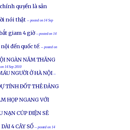
 chính quyền là sản
ời nói thật
-- posted on 14 Sep
bắt giam 4 giờ
-- posted on 14
nội đến quốc tế:
-- posted on
 HỘI NGÀN NĂM THĂNG
d on 14 Sep 2010
MÁU NGƯỜI Ở HÀ NỘI
--
DỰ TÍNH ĐỐT THẺ ĐẢNG
NAM HỌP NGANG VỚI
 NẠN CÚP ĐIỆN SẼ
 DÀI 4 CÂY SỐ
-- posted on 14