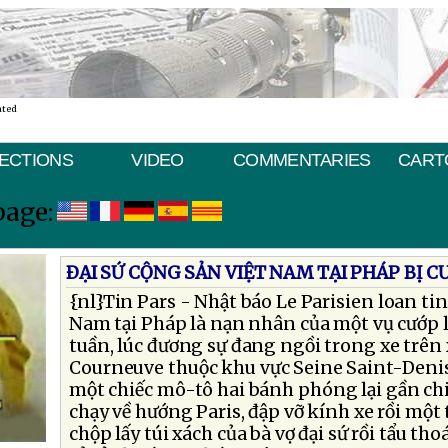
ated
ECTIONS
VIDEO
COMMENTARIES
CART
page:
ÐẠI SỨ CỘNG SẢN VIỆT NAM TẠI PHÁP BỊ C
{nl}Tin Pars - Nhật báo Le Parisien loan tin
Nam tại Pháp là nạn nhân của một vụ cướp l
tuần, lúc đương sự đang ngồi trong xe trên 
Courneuve thuộc khu vực Seine Saint-Denis.
một chiếc mô-tô hai bánh phóng lại gần chi
chạy về hướng Paris, đập vỡ kính xe rồi một 
chộp lấy túi xách của bà vợ đại sứ rồi tẩu th