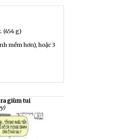
. (454 g)
ánh mềm hơn), hoặc 3
ra giùm tui
ey)