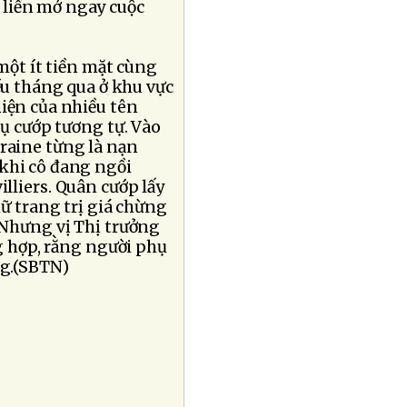
 liền mở ngay cuộc
một ít tiền mặt cùng
iều tháng qua ở khu vực
hiện của nhiều tên
vụ cướp tương tự. Vào
kraine từng là nạn
 khi cô đang ngồi
illiers. Quân cướp lấy
nữ trang trị giá chừng
. Nhưng vị Thị trưởng
ng hợp, rằng người phụ
ng.(SBTN)