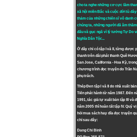
cho ta nghe những cơ cực lầm tha
xã hội miền Bắc và cuộc đời tù đày 
thảm của những chiến sĩ vô danh c
chúng ta, những người đã âm thầm
đấu và gục ngã vì lý tưởng
Tự Do
v
Nghĩa Dân Tộc
...
Ở đây chỉ có tập I và II, từng được 
thanh trên đài phát thanh Quê Hươ
San Jose, California - Hoa Kỳ, tron
chương trình đọc truyện do Trần 
phụ trách.
Thép Đen tập I và II do nhà xuất bả
Tiến phát hành từ năm 1987. Đến 
1991, tác giả tự xuất bản tập III và 
năm 2005 thì hoàn tất tập IV. Quý vị
hỏi mua sách hay dĩa đọc truyện qu
chỉ sau đây:
Dang Chi Binh