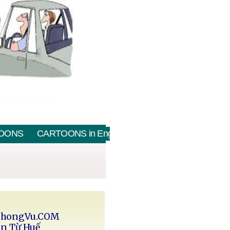
OONS
CARTOONS in English
PhongVu.COM
in Từ Huế