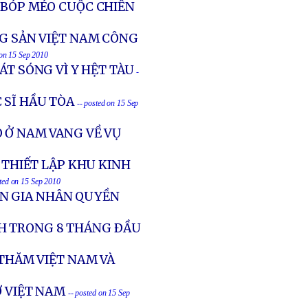
 BÓP MÉO CUỘC CHIẾN
NG SẢN VIỆT NAM CÔNG
 on 15 Sep 2010
ÁT SÓNG VÌ Y HỆT TÀU
-
 SĨ HẦU TÒA
-- posted on 15 Sep
 Ở NAM VANG VỀ VỤ
C THIẾT LẬP KHU KINH
sted on 15 Sep 2010
ÊN GIA NHÂN QUYỀN
H TRONG 8 THÁNG ÐẦU
THĂM VIỆT NAM VÀ
Ở VIỆT NAM
-- posted on 15 Sep