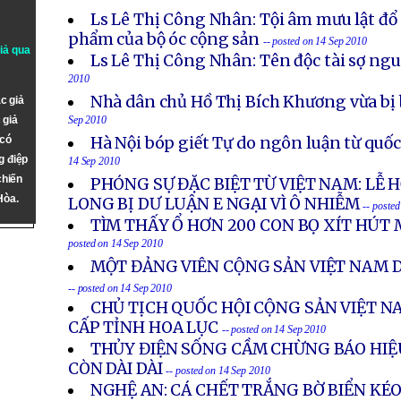
2010
Ls Lê Thị Công Nhân: Tội âm mưu lật đổ
phẩm của bộ óc cộng sản
-- posted on 14 Sep 2010
giả qua
Ls Lê Thị Công Nhân: Tên độc tài sợ ngu
2010
Nhà dân chủ Hồ Thị Bích Khương vừa bị 
c giả
 giả
Sep 2010
 có
Hà Nội bóp giết Tự do ngôn luận từ quốc 
g điệp
14 Sep 2010
chiến
PHÓNG SỰ ĐẶC BIỆT TỪ VIỆT NAM: LỄ
Hòa.
LONG BỊ DƯ LUẬN E NGẠI VÌ Ô NHIỄM
-- poste
TÌM THẤY Ổ HƠN 200 CON BỌ XÍT HÚT 
posted on 14 Sep 2010
MỘT ĐẢNG VIÊN CỘNG SẢN VIỆT NAM 
-- posted on 14 Sep 2010
CHỦ TỊCH QUỐC HỘI CỘNG SẢN VIỆT 
CẤP TỈNH HOA LỤC
-- posted on 14 Sep 2010
THỦY ĐIỆN SỐNG CẦM CHỪNG BÁO HIỆU
CÒN DÀI DÀI
-- posted on 14 Sep 2010
NGHỆ AN: CÁ CHẾT TRẮNG BỜ BIỂN KÉO