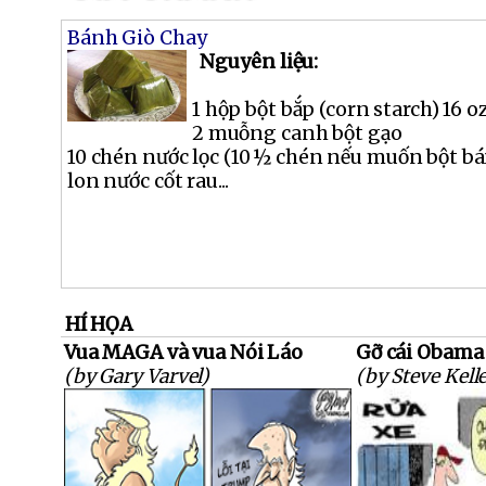
Bánh Giò Chay
Nguyên liệu:
1 hộp bột bắp (corn starch) 16 oz
2 muỗng canh bột gạo
10 chén nước lọc (10 ½ chén nếu muốn bột b
lon nước cốt rau...
HÍ HỌA
Vua MAGA và vua Nói Láo
Gỡ cái Obama 
(by Gary Varvel)
(by Steve Kell