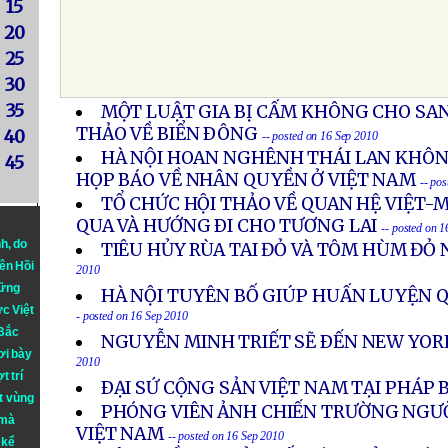
15
20
25
30
35
MỘT LUẬT GIA BỊ CẤM KHÔNG CHO SA
THẢO VỀ BIỂN ÐÔNG
40
-- posted on 16 Sep 2010
HÀ NỘI HOAN NGHÊNH THÁI LAN KHÔN
45
HỌP BÁO VỀ NHÂN QUYỀN Ở VIỆT NAM
-- po
TỔ CHỨC HỘI THẢO VỀ QUAN HỆ VIỆT-
QUA VÀ HƯỚNG ÐI CHO TƯƠNG LAI
-- posted on 
nh
, do
TIÊU HỦY RÙA TAI ĐỎ VÀ TÔM HÙM ĐỎ
iên Hồi
2010
hững
HÀ NỘI TUYÊN BỐ GIÚP HUẤN LUYỆN 
ực Việt
- posted on 16 Sep 2010
 Bắc
NGUYỄN MINH TRIẾT SẼ ÐẾN NEW YOR
ơi bày
2010
t trí
ÐẠI SỨ CỘNG SẢN VIỆT NAM TẠI PHÁP 
t vùng
PHÓNG VIÊN ẢNH CHIẾN TRƯỜNG NGƯỜ
 mà
VIỆT NAM
-- posted on 16 Sep 2010
 kể