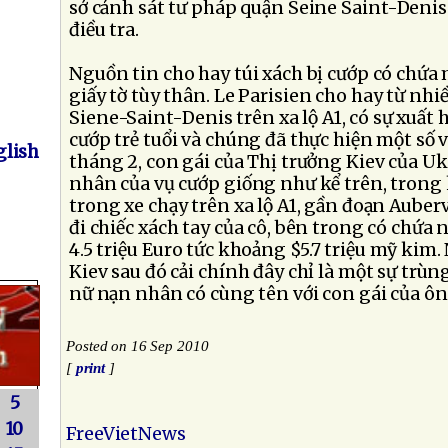
sở cảnh sát tư pháp quận Seine Saint-Denis
điều tra.
Nguồn tin cho hay túi xách bị cướp có chứa 
giấy tờ tùy thân. Le Parisien cho hay từ nh
Siene-Saint-Denis trên xa lộ A1, có sự xuất 
cướp trẻ tuổi và chúng đã thực hiện một số 
lish
tháng 2, con gái của Thị trưởng Kiev của U
nhân của vụ cướp giống như kể trên, trong
trong xe chạy trên xa lộ A1, gần đoạn Auberv
đi chiếc xách tay của cô, bên trong có chứa 
4.5 triệu Euro tức khoảng $5.7 triệu mỹ kim
Kiev sau đó cải chính đây chỉ là một sự trù
nữ nạn nhân có cùng tên với con gái của ô
Posted on 16 Sep 2010
[
print
]
5
10
FreeVietNews