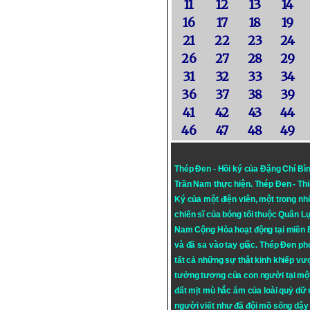
11
12
13
14
16
17
18
19
21
22
23
24
26
27
28
29
31
32
33
34
36
37
38
39
41
42
43
44
46
47
48
49
Thép Đen - Hồi ký của Đặng Chí Bì
Trần Nam thực hiện.
Thép Đen
- Th
Ký của một điện viên, một trong n
chiến sĩ của bóng tối thuộc Quân L
Nam Cộng Hòa hoạt động tại miền
và đã sa vào tay giặc. Thép Đen ph
tất cả những sự thật kinh khiếp vượ
tưởng tượng của con người tại mộ
đất mịt mù hắc ám của loài quỷ dữ
người viết như đã đội mồ sống dậy