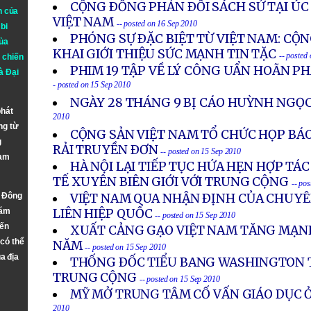
CỘNG ÐỒNG PHẢN ÐỐI SÁCH SỬ TẠI ÚC
n của
VIỆT NAM
-- posted on 16 Sep 2010
bi
PHÓNG SỰ ÐẶC BIỆT TỪ VIỆT NAM: CỘ
ủa
KHAI GIỚI THIỆU SỨC MẠNH TIN TẶC
-- posted
 chiến
PHIM 19 TẬP VỀ LÝ CÔNG UẨN HOÃN PH
à
Đại
- posted on 15 Sep 2010
NGÀY 28 THÁNG 9 BỊ CÁO HUỲNH NGỌC
phát
2010
ng từ
CỘNG SẢN VIỆT NAM TỔ CHỨC HỌP BÁO
g
RẢI TRUYỀN ÐƠN
-- posted on 15 Sep 2010
Nam
HÀ NỘI LẠI TIẾP TỤC HỨA HẸN HỢP TÁ
TẾ XUYÊN BIÊN GIỚI VỚI TRUNG CỘNG
-- po
n Đông
VIỆT NAM QUA NHẬN ÐỊNH CỦA CHUY
năm
LIÊN HIỆP QUỐC
-- posted on 15 Sep 2010
đến
XUẤT CẢNG GẠO VIỆT NAM TĂNG MẠN
 có thể
NĂM
-- posted on 15 Sep 2010
a địa
THỐNG ÐỐC TIỂU BANG WASHINGTON 
TRUNG CỘNG
-- posted on 15 Sep 2010
MỸ MỞ TRUNG TÂM CỐ VẤN GIÁO DỤC 