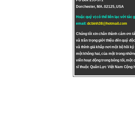
PO Box 255-571
Dorchester, MA. 02125, USA
Hoặc quý vị có thể liên lạc với tác 
email:
dcbinh38@hotmail.com
Chúng tôi xin chân thành cám ơn tá
và trân trọng giới thiệu đến quý độc
và thính giả khắp nơi một bộ hồi ký
một không hai, của một trong nhữn
viên hoạt động trong bóng tối, một 
sĩ thuộc Quân Lực Việt Nam Cộng 