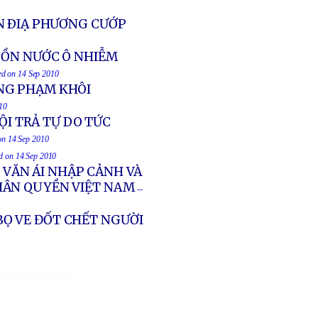
N ÐIẠ PHƯƠNG CƯỚP
UỒN NƯỚC Ô NHIỄM
ted on 14 Sep 2010
NG PHẠM KHÔI
010
ỘI TRẢ TỰ DO TỨC
 on 14 Sep 2010
ed on 14 Sep 2010
 VĂN ÁI NHẬP CẢNH VÀ
HÂN QUYỀN VIỆT NAM
--
 BỌ VE ĐỐT CHẾT NGƯỜI