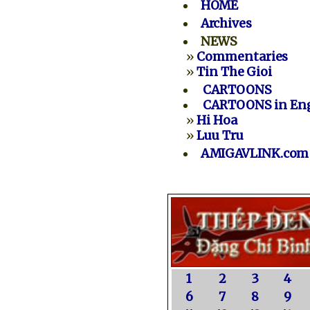
HOME
Archives
NEWS
»
Commentaries
»
Tin The Gioi
CARTOONS
CARTOONS in Eng
»
Hi Hoa
»
Luu Tru
AMIGAVLINK.com
1
2
3
4
6
7
8
9