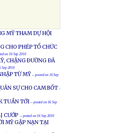
NG MỸ THAM DỰ HỘI
G CHO PHÉP TỔ CHỨC
sted on 16 Sep 2010
MỸ, CHẶNG ÐƯỜNG ÐÃ
16 Sep 2010
 NHẬP TỪ MỸ
-- posted on 16 Sep
QUÂN SỰ CHO CAM BỐT
-
K TUẦN TỚI
-- posted on 16 Sep
BỊ CƯỚP
-- posted on 16 Sep 2010
I MỸ GẶP NẠN TẠI