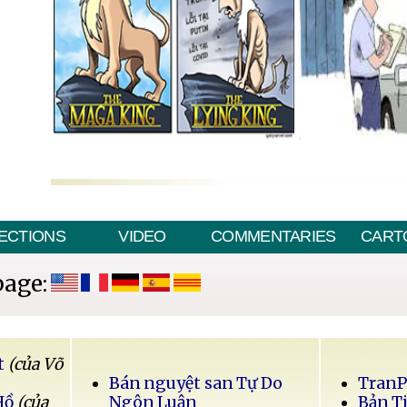
ECTIONS
VIDEO
COMMENTARIES
CART
page:
t
(của Võ
Bán nguyệt san Tự Do
Tran
Hồ
(của
Ngôn Luận
Bản T