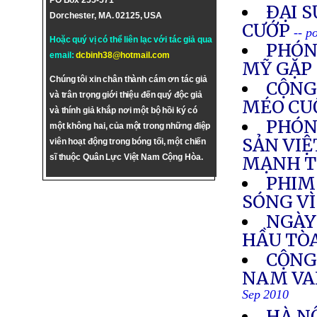
PO Box 255-571
ÐẠI S
Dorchester, MA. 02125, USA
CƯỚP
-- p
Hoặc quý vị có thể liên lạc với tác giả qua
PHÓN
email:
dcbinh38@hotmail.com
MỸ GẶP 
Chúng tôi xin chân thành cám ơn tác giả
CỘNG
và trân trọng giới thiệu đến quý độc giả
MÉO CU
và thính giả khắp nơi một bộ hồi ký có
PHÓN
một không hai, của một trong những điệp
SẢN VIỆ
viên hoạt động trong bóng tối, một chiến
sĩ thuộc Quân Lực Việt Nam Cộng Hòa.
MẠNH T
PHIM
SÓNG VÌ
NGÀY
HẦU TÒ
CỘNG
NAM VA
Sep 2010
HÀ NỘ