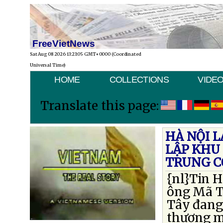
FreeVietNews
Sat Aug 08 2026 13:23:05 GMT+0000 (Coordinated
Universal Time)
HOME
COLLECTIONS
VIDE
Translate this page:
HÀ NỘI L
LẬP KHU 
TRUNG 
{nl}Tin H
ông Mã T
Tây đang 
thương mạ