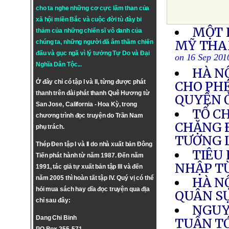
cho ta nghe những cơ cực lầm than của
xã hội miền Bắc và cuộc đời tù đày bi
MỘT 
thảm của những chiến sĩ vô danh của
MỸ THA
chúng ta, những người đã âm thầm chiến
đấu và gục ngã vì lý tưởng
Tự Do
và
Đại
on 16 Sep 201
Nghĩa Dân Tộc
...
HÀ N
Ở đây chỉ có tập I và II, từng được phát
CHO PHÉ
thanh trên đài phát thanh Quê Hương từ
QUYỀN 
San Jose, California - Hoa Kỳ, trong
TỔ C
chương trình đọc truyện do Trần Nam
CHẶNG 
phụ trách.
TƯƠNG 
Thép Đen tập I và II do nhà xuất bản Đông
TIÊU
Tiến phát hành từ năm 1987. Đến năm
NHẬP T
1991, tác giả tự xuất bản tập III và đến
năm 2005 thì hoàn tất tập IV. Quý vị có thể
HÀ N
hỏi mua sách hay dĩa đọc truyện qua địa
QUÂN S
chỉ sau đây:
NGUY
Dang Chi Binh
TUẦN T