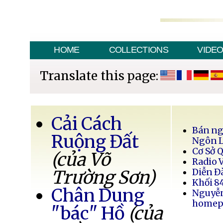
HOME
COLLECTIONS
VIDE
Translate this page:
Cải Cách
Bán ng
Ruộng Đất
Ngôn 
Cơ Sở 
(của Võ
Radio 
Trường Sơn)
Diễn Đ
Khối 8
Chân Dung
Nguyễ
homep
"bác" Hồ
(của