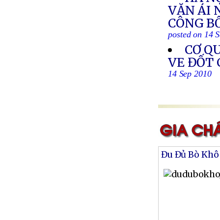
VĂN ÁI 
CÔNG B
posted on 14 
CƠ QU
VE ĐỐT
14 Sep 2010
Đu Đủ Bò Khô