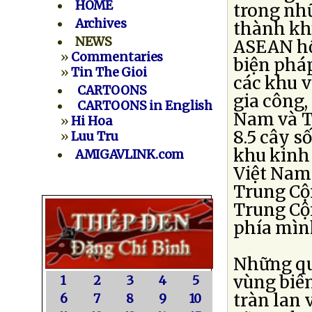
HOME
trong nh
Archives
thành kh
NEWS
ASEAN hồ
»
Commentaries
biện pháp
»
Tin The Gioi
các khu v
CARTOONS
gia công,
CARTOONS in English
Nam và T
»
Hi Hoa
8.5 cây s
»
Luu Tru
khu kinh 
AMIGAVLINK.com
Việt Nam 
Trung Cộ
Trung Cộ
phía mìn
Những qua
vùng biên
1
2
3
4
5
tràn lan 
6
7
8
9
10