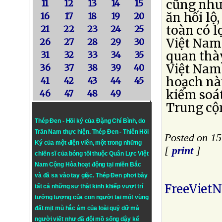
cũng như 
11
12
13
14
15
ăn hối lộ
16
17
18
19
20
toàn có l
21
22
23
24
25
Việt Nam
26
27
28
29
30
quan thà
31
32
33
34
35
Việt Nam
36
37
38
39
40
hoạch nà
41
42
43
44
45
kiểm soá
46
47
48
49
Trung cộ
Thép Đen - Hồi ký của Đặng Chí Bình
, do
Trần Nam thực hiện.
Thép Đen
- Thiên Hồi
Posted on 15
Ký của một điện viên, một trong những
[
print
]
chiến sĩ của bóng tối thuộc Quân Lực Việt
Nam Cộng Hòa hoạt động tại miền Bắc
và đã sa vào tay giặc. Thép Đen phơi bày
FreeViet
tất cả những sự thật kinh khiếp vượt trí
tưởng tượng của con người tại một vùng
đất mịt mù hắc ám của loài quỷ dữ mà
người viết như đã đội mồ sống dậy kể