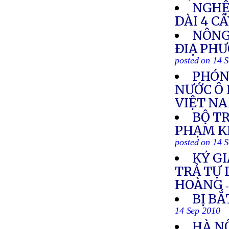
NGHỆ
DÀI 4 C
NÔNG
ÐIẠ PHƯ
posted on 14 
PHÓN
NƯỚC Ô
VIỆT N
BỘ T
PHẠM K
posted on 14 
KÝ GI
TRẢ TỰ
HOÀNG
BỊ BẮ
14 Sep 2010
HÀ N