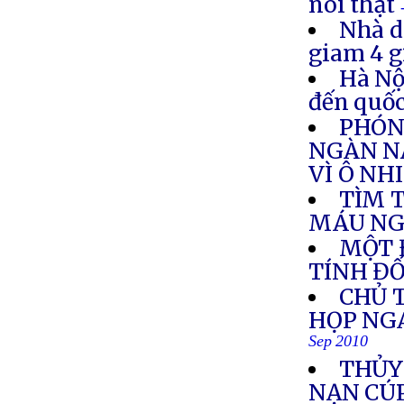
nói thật
Nhà d
giam 4 g
Hà Nộ
đến quốc
PHÓNG
NGÀN N
VÌ Ô NH
TÌM 
MÁU NGƯ
MỘT 
TÍNH Đ
CHỦ 
HỌP NGA
Sep 2010
THỦY
NẠN CÚP