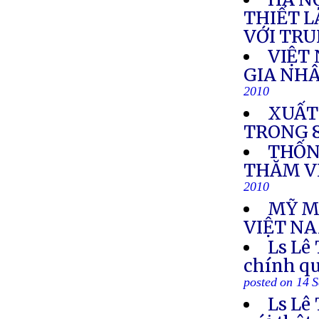
THIẾT L
VỚI TR
VIỆT
GIA NH
2010
XUẤT
TRONG 
THỐN
THĂM V
2010
MỸ M
VIỆT N
Ls Lê
chính qu
posted on 14 
Ls Lê