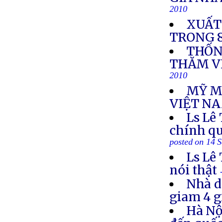
2010
XUẤT
TRONG 
THỐN
THĂM V
2010
MỸ M
VIỆT N
Ls Lê
chính qu
posted on 14 
Ls Lê
nói thật
Nhà d
giam 4 g
Hà Nộ