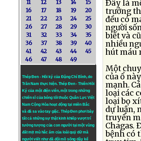
Ðây là mộ
11
12
13
14
15
trưởng th
16
17
18
19
20
đều có má
21
22
23
24
25
người số
26
27
28
29
30
biết và c
31
32
33
34
35
nhiều ngư
36
37
38
39
40
hút máu 
41
42
43
44
45
46
47
48
49
Một chuy
của ổ này
Thép Đen - Hồi ký của Đặng Chí Bình
, do
mạnh. Cá
Trần Nam thực hiện.
Thép Đen
- Thiên Hồi
loại các 
Ký của một điện viên, một trong những
chiến sĩ của bóng tối thuộc Quân Lực Việt
loại bọ x
Nam Cộng Hòa hoạt động tại miền Bắc
dự luận, n
và đã sa vào tay giặc. Thép Đen phơi bày
truyền m
tất cả những sự thật kinh khiếp vượt trí
Chagas. 
tưởng tượng của con người tại một vùng
bệnh có 
đất mịt mù hắc ám của loài quỷ dữ mà
người viết như đã đội mồ sống dậy kể