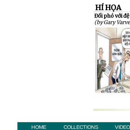
HÍ HỌA
Đối phó với đệ
(by Gary Varve
HOME
COLLECTIONS
VIDE