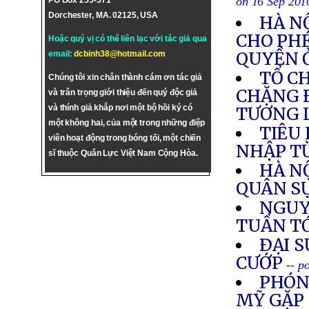
on 16 Sep 201
PO Box 255-571
Dorchester, MA. 02125, USA
HÀ N
CHO PHÉ
Hoặc quý vị có thể liên lạc với tác giả qua
QUYỀN 
email:
dcbinh38@hotmail.com
TỔ C
Chúng tôi xin chân thành cám ơn tác giả
CHẶNG 
và trân trọng giới thiệu đến quý độc giả
và thính giả khắp nơi một bộ hồi ký có
TƯƠNG 
một không hai, của một trong những điệp
TIÊU
viên hoạt động trong bóng tối, một chiến
NHẬP T
sĩ thuộc Quân Lực Việt Nam Cộng Hòa.
HÀ N
QUÂN S
NGUY
TUẦN T
ÐẠI S
CƯỚP
-- p
PHÓN
MỸ GẶP 