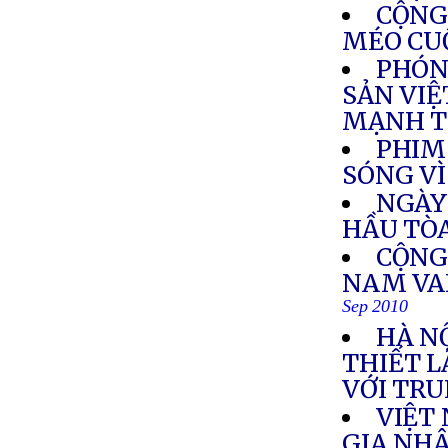
CỘNG
MÉO CU
PHÓN
SẢN VIỆ
MẠNH T
PHIM
SÓNG VÌ
NGÀY
HẦU TÒ
CỘNG
NAM VA
Sep 2010
HÀ NỘ
THIẾT L
VỚI TR
VIỆT
GIA NH