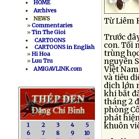
HOME
Archives
NEWS
Từ Liêm 
»
Commentaries
»
Tin The Gioi
Trước đây
CARTOONS
con. Tối
CARTOONS in English
trùng học
»
Hi Hoa
nguyên S
»
Luu Tru
Việt Nam
AMIGAVLINK.com
và tiêu d
dịch lớn 
khi bắt đ
tháng 2 đ
phòng Cô
phát hiện
khuôn vi
1
2
3
4
5
6
7
8
9
10