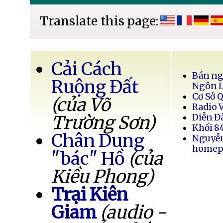
Translate this page:
Cải Cách
Bán ng
Ruộng Đất
Ngôn 
Cơ Sở 
(của Võ
Radio 
Trường Sơn)
Diễn Đ
Khối 8
Chân Dung
Nguyễ
homep
"bác" Hồ
(của
Kiều Phong)
Trại Kiên
Giam
(audio -