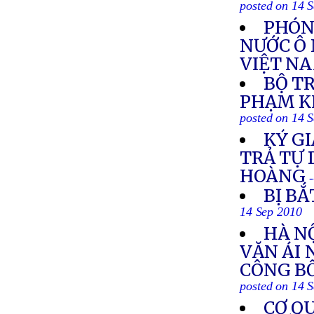
posted on 14 
PHÓN
NƯỚC Ô
VIỆT N
BỘ T
PHẠM K
posted on 14 
KÝ GI
TRẢ TỰ
HOÀNG
BỊ BẮ
14 Sep 2010
HÀ N
VĂN ÁI 
CÔNG B
posted on 14 
CƠ QU