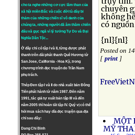
trụy tim.
cho ta nghe những cơ cực lầm than của
chuyên gi
xã hội miền Bắc và cuộc đời tù đày bi
không hề
thảm của những chiến sĩ vô danh của
có nguồn
chúng ta, những người đã âm thầm chiến
đấu và gục ngã vì lý tưởng
Tự Do
và
Đại
{nl}{nl}
Nghĩa Dân Tộc
...
Ở đây chỉ có tập I và II, từng được phát
Posted on 14
thanh trên đài phát thanh Quê Hương từ
[
print
]
San Jose, California - Hoa Kỳ, trong
chương trình đọc truyện do Trần Nam
phụ trách.
FreeViet
Thép Đen tập I và II do nhà xuất bản Đông
Tiến phát hành từ năm 1987. Đến năm
1991, tác giả tự xuất bản tập III và đến
năm 2005 thì hoàn tất tập IV. Quý vị có thể
hỏi mua sách hay dĩa đọc truyện qua địa
chỉ sau đây:
MỘT 
MỸ THA
Dang Chi Binh