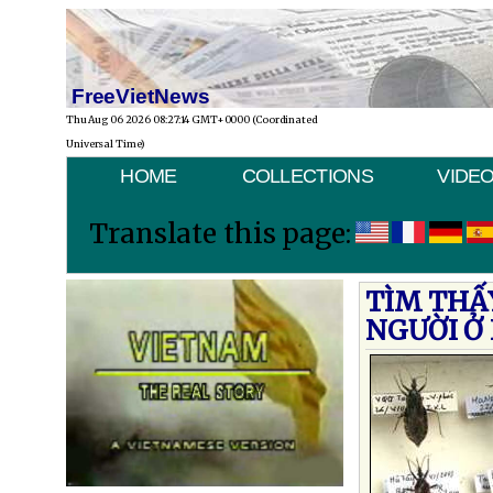
FreeVietNews
Thu Aug 06 2026 08:27:14 GMT+0000 (Coordinated
Universal Time)
HOME
COLLECTIONS
VIDE
Translate this page:
TÌM THẤ
NGƯỜI Ở 