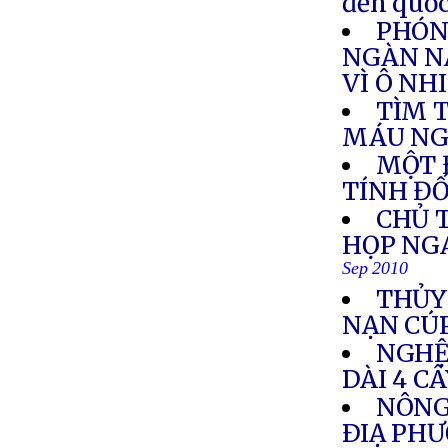
đến quốc
PHÓNG
NGÀN N
VÌ Ô NH
TÌM 
MÁU NGƯ
MỘT 
TÍNH Đ
CHỦ 
HỌP NGA
Sep 2010
THỦY
NẠN CÚP
NGHỆ
DÀI 4 C
NÔNG
ÐIẠ PHƯ