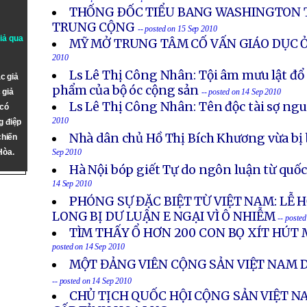
THỐNG ÐỐC TIỂU BANG WASHINGTON 
TRUNG CỘNG
-- posted on 15 Sep 2010
giả qua
MỸ MỞ TRUNG TÂM CỐ VẤN GIÁO DỤC 
2010
Ls Lê Thị Công Nhân: Tội âm mưu lật đổ
c giả
phẩm của bộ óc cộng sản
 giả
-- posted on 14 Sep 2010
Ls Lê Thị Công Nhân: Tên độc tài sợ ngu
 có
2010
g điệp
Nhà dân chủ Hồ Thị Bích Khương vừa bị 
chiến
Hòa.
Sep 2010
Hà Nội bóp giết Tự do ngôn luận từ quốc 
14 Sep 2010
PHÓNG SỰ ĐẶC BIỆT TỪ VIỆT NAM: LỄ
LONG BỊ DƯ LUẬN E NGẠI VÌ Ô NHIỄM
-- poste
TÌM THẤY Ổ HƠN 200 CON BỌ XÍT HÚT 
posted on 14 Sep 2010
MỘT ĐẢNG VIÊN CỘNG SẢN VIỆT NAM 
-- posted on 14 Sep 2010
CHỦ TỊCH QUỐC HỘI CỘNG SẢN VIỆT 