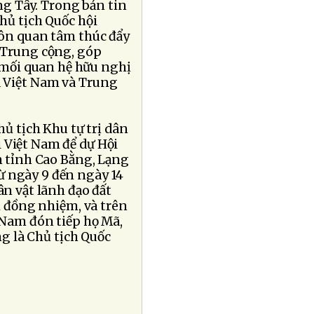
g Tây. Trong bản tin
Chủ tịch Quốc hội
ôn quan tâm thúc đẩy
a Trung cộng, góp
mối quan hệ hữu nghị
a Việt Nam và Trung
hủ tịch Khu tự trị dân
 Việt Nam để dự Hội
n tỉnh Cao Bằng, Lạng
ừ ngày 9 đến ngày 14
ân vật lãnh đạo đất
 đồng nhiệm, và trên
t Nam đón tiếp họ Mã,
g là Chủ tịch Quốc