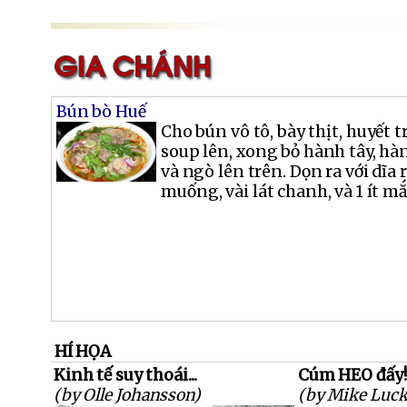
Bún bò Huế
Cho bún vô tô, bày thịt, huyết 
soup lên, xong bỏ hành tây, hàn
và ngò lên trên. Dọn ra với dĩa r
muống, vài lát chanh, và 1 ít 
HÍ HỌA
Kinh tế suy thoái...
Cúm HEO đấy!
(by Olle Johansson)
(by Mike Luck