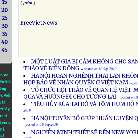
15
[
print
]
20
25
FreeVietNews
30
35
40
45
MỘT LUẬT GIA BỊ CẤM KHÔNG CHO SA
THẢO VỀ BIỂN ÐÔNG
-- posted on 16 Sep 2010
HÀ NỘI HOAN NGHÊNH THÁI LAN KHÔN
nh
, do
HỌP BÁO VỀ NHÂN QUYỀN Ở VIỆT NAM
iên Hồi
-- po
hững
TỔ CHỨC HỘI THẢO VỀ QUAN HỆ VIỆT-
ực Việt
QUA VÀ HƯỚNG ÐI CHO TƯƠNG LAI
-- posted on 
 Bắc
TIÊU HỦY RÙA TAI ĐỎ VÀ TÔM HÙM ĐỎ
ơi bày
2010
t trí
HÀ NỘI TUYÊN BỐ GIÚP HUẤN LUYỆN 
t vùng
- posted on 16 Sep 2010
 mà
NGUYỄN MINH TRIẾT SẼ ÐẾN NEW YOR
 kể