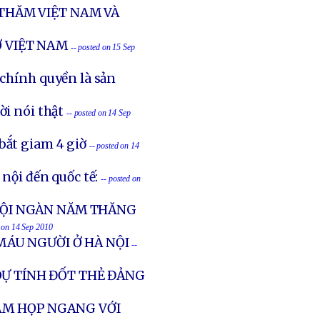
THĂM VIỆT NAM VÀ
Ở VIỆT NAM
-- posted on 15 Sep
 chính quyền là sản
ời nói thật
-- posted on 14 Sep
bắt giam 4 giờ
-- posted on 14
nội đến quốc tế:
-- posted on
 HỘI NGÀN NĂM THĂNG
d on 14 Sep 2010
MÁU NGƯỜI Ở HÀ NỘI
--
DỰ TÍNH ĐỐT THẺ ĐẢNG
NAM HỌP NGANG VỚI