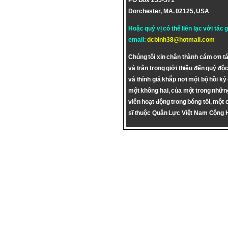
PO Box 255-571
Dorchester, MA. 02125, USA
Hoặc quý vị có thể liên lạc với tác 
email:
dcbinh38@hotmail.com
Chúng tôi xin chân thành cám ơn tá
và trân trọng giới thiệu đến quý độc
và thính giả khắp nơi một bộ hồi ký
một không hai, của một trong nhữn
viên hoạt động trong bóng tối, một 
sĩ thuộc Quân Lực Việt Nam Cộng 