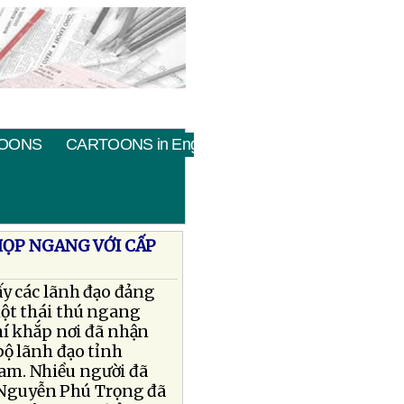
OONS
CARTOONS in English
HỌP NGANG VỚI CẤP
y các lãnh đạo đảng
ột thái thú ngang
hí khắp nơi đã nhận
bộ lãnh đạo tỉnh
am. Nhiều người đã
à Nguyễn Phú Trọng đã