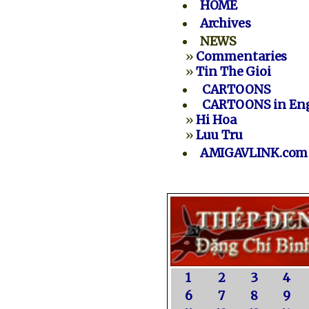
HOME
Archives
NEWS
»
Commentaries
»
Tin The Gioi
CARTOONS
CARTOONS in Eng
»
Hi Hoa
»
Luu Tru
AMIGAVLINK.com
1
2
3
4
6
7
8
9