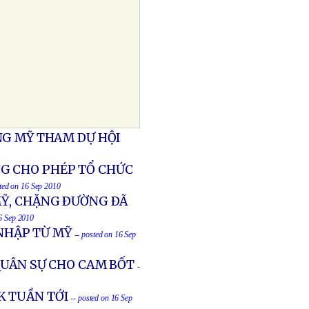
NG MỸ THAM DỰ HỘI
G CHO PHÉP TỔ CHỨC
sted on 16 Sep 2010
MỸ, CHẶNG ÐƯỜNG ÐÃ
16 Sep 2010
 NHẬP TỪ MỸ
-- posted on 16 Sep
QUÂN SỰ CHO CAM BỐT
-
K TUẦN TỚI
-- posted on 16 Sep