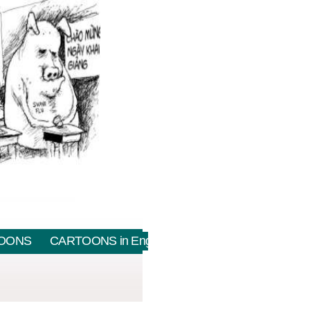
OONS
CARTOONS in English