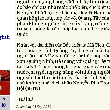
ngồi họp ngang hàng với Tỉnh ủy tỉnh Quản
do báo chí của nhà nước phổ biến, cho biết 
Nguyễn Phú Trọng nhấn mạnh Việt Nam lu
quan hệ giao lưu, hợp tác với Quảng Tây củ
phần không ngừng củng cố và tăng cường 
truyền thống lâu đời, hợp tác toàn diện giữ
Quốc.
lish
Nhân vật đại diện của Bắc triều là Mã Tiêu, C
tộc Choang, tỉnh Quảng Tây đang có mặt tại
nghị lần thứ 3 Ủy ban Công tác liên hợp bố
Sơn, Quảng Ninh, Hà Giang với Quảng Tây t
tại Hà Nội. Theo thông lệ ngoại giao, các nh
nước chỉ ngồi ngang hàng với những người
nguyên tắc thì các tỉnh ủy của các tỉnh Việ
chứ không phải đích thân Nguyễn Phú Trọn
Hội.(SBTN)
5
{nl}{nl}
10
Posted on 14 Sep 2010