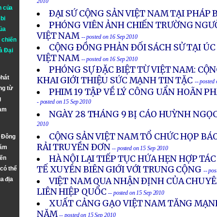
2010
n của
ÐẠI SỨ CỘNG SẢN VIỆT NAM TẠI PHÁP 
bi
PHÓNG VIÊN ẢNH CHIẾN TRƯỜNG NGƯỜ
ủa
VIỆT NAM
-- posted on 16 Sep 2010
 chiến
CỘNG ÐỒNG PHẢN ÐỐI SÁCH SỬ TẠI ÚC
à
Đại
VIỆT NAM
-- posted on 16 Sep 2010
PHÓNG SỰ ÐẶC BIỆT TỪ VIỆT NAM: CỘ
phát
KHAI GIỚI THIỆU SỨC MẠNH TIN TẶC
-- posted
ng từ
PHIM 19 TẬP VỀ LÝ CÔNG UẨN HOÃN PH
g
- posted on 15 Sep 2010
Nam
NGÀY 28 THÁNG 9 BỊ CÁO HUỲNH NGỌC
2010
CỘNG SẢN VIỆT NAM TỔ CHỨC HỌP BÁO
n Đông
RẢI TRUYỀN ÐƠN
năm
-- posted on 15 Sep 2010
HÀ NỘI LẠI TIẾP TỤC HỨA HẸN HỢP TÁ
đến
TẾ XUYÊN BIÊN GIỚI VỚI TRUNG CỘNG
 có thể
-- po
a địa
VIỆT NAM QUA NHẬN ÐỊNH CỦA CHUY
LIÊN HIỆP QUỐC
-- posted on 15 Sep 2010
XUẤT CẢNG GẠO VIỆT NAM TĂNG MẠN
NĂM
-- posted on 15 Sep 2010