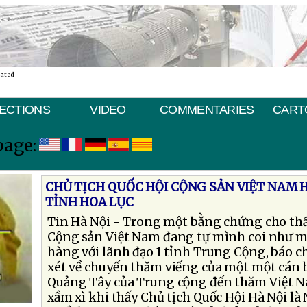
nated
ECTIONS
VIDEO
COMMENTARIES
CART
page:
CHỦ TỊCH QUỐC HỘI CỘNG SẢN VIỆT NAM 
TỈNH HOA LỤC
Tin Hà Nội - Trong một bằng chứng cho thấ
Cộng sản Việt Nam đang tự mình coi như m
hàng với lãnh đạo 1 tỉnh Trung Cộng, báo c
xét về chuyến thăm viếng của một một cán 
Quảng Tây của Trung cộng đến thăm Việt N
xầm xì khi thấy Chủ tịch Quốc Hội Hà Nội l