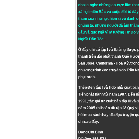
cho ta nghe những cơ cực lầm tha
xã hội miền Bắc và cuộc đời tù đày 
thảm của những chiến sĩ vô danh c
chúng ta, những người đã âm thầm
đấu và gục ngã vì lý tưởng
Tự Do
v
Nghĩa Dân Tộc
...
Ở đây chỉ có tập I và II, từng được 
thanh trên đài phát thanh Quê Hươ
San Jose, California - Hoa Kỳ, tron
chương trình đọc truyện do Trần 
phụ trách.
Thép Đen tập I và II do nhà xuất bả
Tiến phát hành từ năm 1987. Đến 
1991, tác giả tự xuất bản tập III và 
năm 2005 thì hoàn tất tập IV. Quý vị
hỏi mua sách hay dĩa đọc truyện qu
chỉ sau đây:
Dang Chi Binh