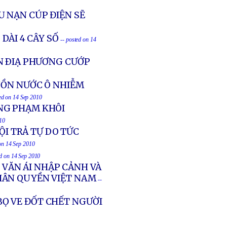
 NẠN CÚP ĐIỆN SẼ
 DÀI 4 CÂY SỐ
-- posted on 14
N ÐIẠ PHƯƠNG CƯỚP
UỒN NƯỚC Ô NHIỄM
ted on 14 Sep 2010
NG PHẠM KHÔI
010
ỘI TRẢ TỰ DO TỨC
 on 14 Sep 2010
ed on 14 Sep 2010
 VĂN ÁI NHẬP CẢNH VÀ
HÂN QUYỀN VIỆT NAM
--
 BỌ VE ĐỐT CHẾT NGƯỜI