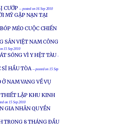
BỊ CƯỚP
-- posted on 16 Sep 2010
I MỸ GẶP NẠN TẠI
 BÓP MÉO CUỘC CHIẾN
NG SẢN VIỆT NAM CÔNG
 on 15 Sep 2010
ÁT SÓNG VÌ Y HỆT TÀU
-
 SĨ HẦU TÒA
-- posted on 15 Sep
 Ở NAM VANG VỀ VỤ
C THIẾT LẬP KHU KINH
sted on 15 Sep 2010
ÊN GIA NHÂN QUYỀN
H TRONG 8 THÁNG ÐẦU