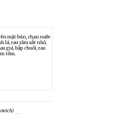
trên mặt bún, chan nước
h lá, rau răm xắt nhỏ,
au giá, bắp chuối, rau
mắm tôm.
ovich)