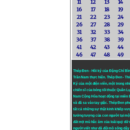
11
12
13
14
16
17
18
19
21
22
23
24
26
27
28
29
31
32
33
34
36
37
38
39
41
42
43
44
46
47
48
49
Thép Đen - Hồi ký của Đặng Chí Bì
Trần Nam thực hiện.
Thép Đen
- Th
Ký của một điện viên, một trong n
chiến sĩ của bóng tối thuộc Quân L
Nam Cộng Hòa hoạt động tại miền
và đã sa vào tay giặc. Thép Đen ph
tất cả những sự thật kinh khiếp vượ
tưởng tượng của con người tại mộ
đất mịt mù hắc ám của loài quỷ dữ
người viết như đã đội mồ sống dậy