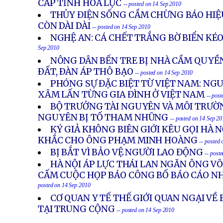
CẤP TỈNH HOA LỤC
-- posted on 14 Sep 2010
THỦY ĐIỆN SỐNG CẦM CHỪNG BÁO HIỆU
CÒN DÀI DÀI
-- posted on 14 Sep 2010
NGHỆ AN: CÁ CHẾT TRẮNG BỜ BIỂN KÉO
Sep 2010
NÔNG DÂN BẾN TRE BỊ NHÀ CẦM QUYỀ
ÐẤT, ÐÀN ÁP THÔ BẠO
-- posted on 14 Sep 2010
PHÓNG SỰ ĐẶC BIỆT TỪ VIỆT NAM: NG
XÂM LẤN TỪNG GIA ĐÌNH Ở VIỆT NAM
-- pos
BỘ TRƯỞNG TÀI NGUYÊN VÀ MÔI TRƯỜ
NGUYÊN BỊ TỐ THAM NHŨNG
-- posted on 14 Sep 2
KÝ GIẢ KHÔNG BIÊN GIỚI KÊU GỌI HÀ N
KHẮC CHO ÔNG PHẠM MINH HOÀNG
-- posted
BỊ BẮT VÌ BẢO VỆ NGƯỜI LAO ĐỘNG
-- post
HÀ NỘI ÁP LỰC THÁI LAN NGĂN ÔNG VÕ
CẤM CUỘC HỌP BÁO CÔNG BỐ BÁO CÁO N
posted on 14 Sep 2010
CƠ QUAN Y TẾ THẾ GIỚI QUAN NGẠI VỀ
TẠI TRUNG CỘNG
-- posted on 14 Sep 2010