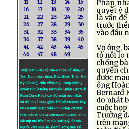
Pháp, nh
11
12
13
14
15
quyết ý đ
16
17
18
19
20
là vấn đề
21
22
23
24
25
trước thề
26
27
28
29
30
vào đầu 
31
32
33
34
35
36
37
38
39
40
Vợ ông, b
41
42
43
44
45
tỏ nỗi lo 
46
47
48
49
chồng bà 
quyền ch
Thép Đen - Hồi ký của Đặng Chí Bình
, do
được mau
Trần Nam thực hiện.
Thép Đen
- Thiên Hồi
ông Hoàn
Ký của một điện viên, một trong những
chiến sĩ của bóng tối thuộc Quân Lực Việt
Bernard K
Nam Cộng Hòa hoạt động tại miền Bắc
do phát b
và đã sa vào tay giặc. Thép Đen phơi bày
cuộc họp 
tất cả những sự thật kinh khiếp vượt trí
Trưởng đ
tưởng tượng của con người tại một vùng
trên mạng
đất mịt mù hắc ám của loài quỷ dữ mà
người viết như đã đội mồ sống dậy kể