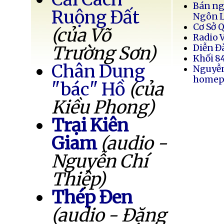
Bán ng
Ruộng Đất
Ngôn 
Cơ Sở 
(của Võ
Radio 
Trường Sơn)
Diễn Đ
Khối 8
Chân Dung
Nguyễ
homep
"bác" Hồ
(của
Kiều Phong)
Trại Kiên
Giam
(audio -
Nguyễn Chí
Thiệp)
Thép Đen
(audio - Đặng