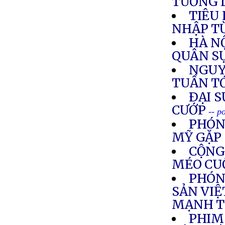
TƯƠNG 
TIÊU
NHẬP T
HÀ N
QUÂN S
NGUY
TUẦN T
ÐẠI S
CƯỚP
-- p
PHÓN
MỸ GẶP 
CỘNG
MÉO CU
PHÓN
SẢN VIỆ
MẠNH T
PHIM