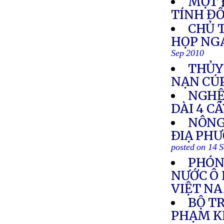
MỘT 
TÍNH Đ
CHỦ 
HỌP NGA
Sep 2010
THỦY
NẠN CÚP
NGHỆ
DÀI 4 C
NÔNG
ÐIẠ PHƯ
posted on 14 
PHÓN
NƯỚC Ô
VIỆT N
BỘ T
PHẠM K