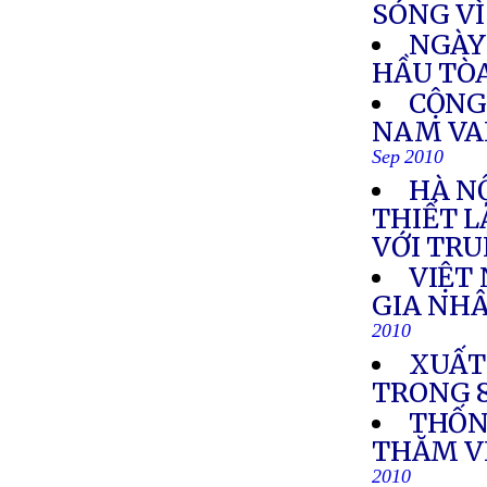
SÓNG VÌ
NGÀY
HẦU TÒ
CỘNG
NAM VA
Sep 2010
HÀ NỘ
THIẾT L
VỚI TR
VIỆT
GIA NH
2010
XUẤT
TRONG 
THỐN
THĂM V
2010