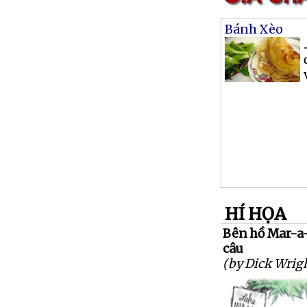
Bánh Xèo
HÍ HỌA
Bên hồ Mar-a-
câu
(by Dick Wrig