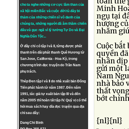
toàn thế 
cho ta nghe những cơ cực lầm than của
Minh Hoàn
xã hội miền Bắc và cuộc đời tù đày bi
ngụ tại đ
thảm của những chiến sĩ vô danh của
hương của
chúng ta, những người đã âm thầm chiến
nhằm giú
đấu và gục ngã vì lý tưởng
Tự Do
và
Đại
Nghĩa Dân Tộc
...
Cuộc bắt 
Ở đây chỉ có tập I và II, từng được phát
quyền đã 
thanh trên đài phát thanh Quê Hương từ
nhân dịp 
San Jose, California - Hoa Kỳ, trong
chương trình đọc truyện do Trần Nam
gửi một l
phụ trách.
Nam Nguy
nhà bảo v
Thép Đen tập I và II do nhà xuất bản Đông
Tiến phát hành từ năm 1987. Đến năm
thất vọng
1991, tác giả tự xuất bản tập III và đến
bớt chính
năm 2005 thì hoàn tất tập IV. Quý vị có thể
hỏi mua sách hay dĩa đọc truyện qua địa
chỉ sau đây:
{nl}{nl}
Dang Chi Binh