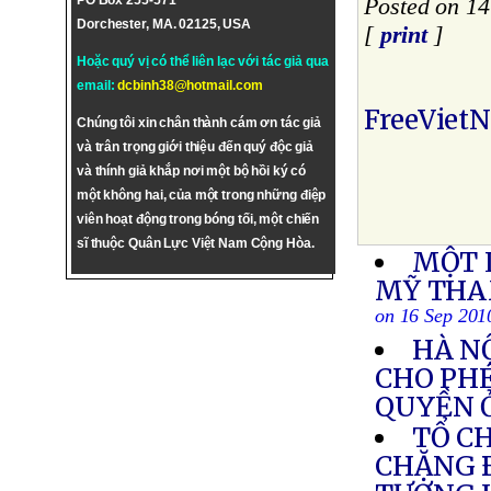
PO Box 255-571
Posted on 14
Dorchester, MA. 02125, USA
[
print
]
Hoặc quý vị có thể liên lạc với tác giả qua
email:
dcbinh38@hotmail.com
FreeViet
Chúng tôi xin chân thành cám ơn tác giả
và trân trọng giới thiệu đến quý độc giả
và thính giả khắp nơi một bộ hồi ký có
một không hai, của một trong những điệp
viên hoạt động trong bóng tối, một chiến
sĩ thuộc Quân Lực Việt Nam Cộng Hòa.
MỘT 
MỸ THA
on 16 Sep 201
HÀ N
CHO PHÉ
QUYỀN 
TỔ C
CHẶNG 