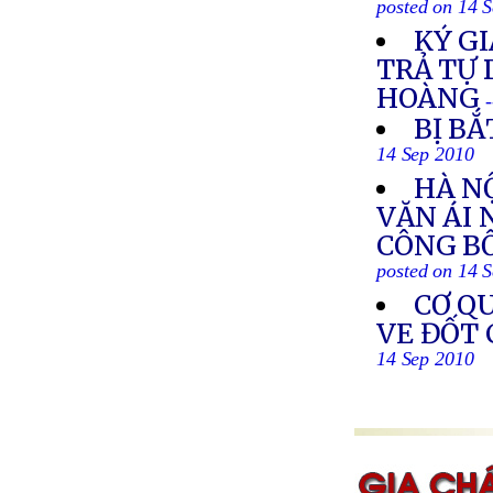
posted on 14 
KÝ GI
TRẢ TỰ
HOÀNG
BỊ BẮ
14 Sep 2010
HÀ N
VĂN ÁI 
CÔNG B
posted on 14 
CƠ QU
VE ĐỐT
14 Sep 2010