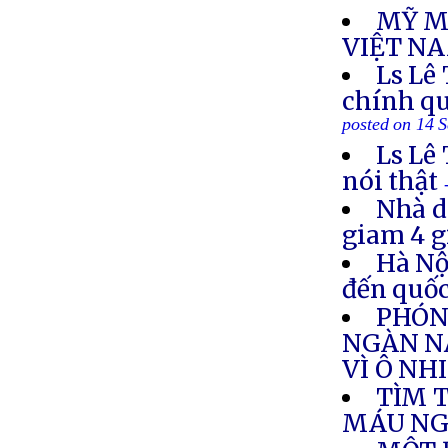
MỸ M
VIỆT N
Ls Lê
chính qu
posted on 14 
Ls Lê
nói thật
Nhà d
giam 4 g
Hà Nộ
đến quốc
PHÓNG
NGÀN N
VÌ Ô NH
TÌM 
MÁU NGƯ