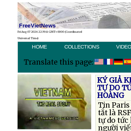
FreeVietNews
Fri Aug 07 2026 22:39:11 GMT+0000 (Coordinated
Universal Time)
HOME
COLLECTIONS
VIDE
Translate this page:
KÝ GIẢ K
TỰ DO T
HOÀNG
Tin Paris
tắt là RS
tự do tứ
người viế