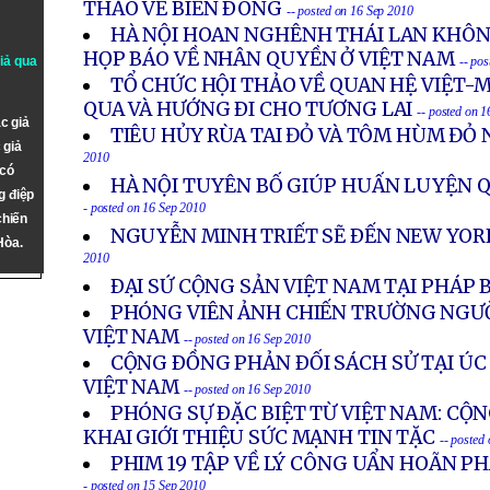
THẢO VỀ BIỂN ÐÔNG
-- posted on 16 Sep 2010
HÀ NỘI HOAN NGHÊNH THÁI LAN KHÔN
HỌP BÁO VỀ NHÂN QUYỀN Ở VIỆT NAM
giả qua
-- po
TỔ CHỨC HỘI THẢO VỀ QUAN HỆ VIỆT-
QUA VÀ HƯỚNG ÐI CHO TƯƠNG LAI
-- posted on 
c giả
TIÊU HỦY RÙA TAI ĐỎ VÀ TÔM HÙM ĐỎ
 giả
2010
 có
HÀ NỘI TUYÊN BỐ GIÚP HUẤN LUYỆN 
g điệp
- posted on 16 Sep 2010
chiến
NGUYỄN MINH TRIẾT SẼ ÐẾN NEW YOR
Hòa.
2010
ÐẠI SỨ CỘNG SẢN VIỆT NAM TẠI PHÁP 
PHÓNG VIÊN ẢNH CHIẾN TRƯỜNG NGƯỜ
VIỆT NAM
-- posted on 16 Sep 2010
CỘNG ÐỒNG PHẢN ÐỐI SÁCH SỬ TẠI ÚC
VIỆT NAM
-- posted on 16 Sep 2010
PHÓNG SỰ ÐẶC BIỆT TỪ VIỆT NAM: CỘ
KHAI GIỚI THIỆU SỨC MẠNH TIN TẶC
-- posted
PHIM 19 TẬP VỀ LÝ CÔNG UẨN HOÃN PH