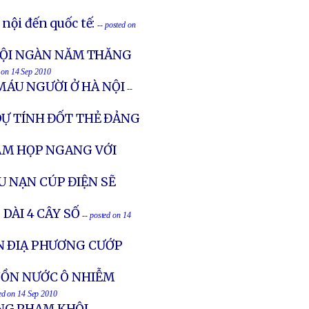
nội đến quốc tế:
-- posted on
 HỘI NGÀN NĂM THĂNG
d on 14 Sep 2010
MÁU NGƯỜI Ở HÀ NỘI
--
DỰ TÍNH ĐỐT THẺ ĐẢNG
NAM HỌP NGANG VỚI
 NẠN CÚP ĐIỆN SẼ
 DÀI 4 CÂY SỐ
-- posted on 14
N ÐIẠ PHƯƠNG CƯỚP
UỒN NƯỚC Ô NHIỄM
ted on 14 Sep 2010