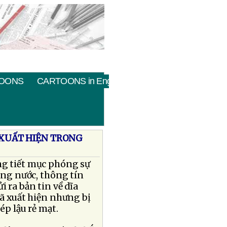
OONS
CARTOONS in English
6 XUẤT HIỆN TRONG
g tiết mục phóng sự
rong nước, thông tín
i ra bản tin về dĩa
ã xuất hiện nhưng bị
ép lậu rẻ mạt.