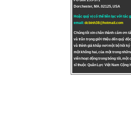
PO Box 255-571
Dorchester, MA. 02125, USA
Hoặc quý vị có thể liên lạc với tác 
email:
dcbinh38@hotmail.com
Chúng tôi xin chân thành cám ơn tá
và trân trọng giới thiệu đến quý độc
và thính giả khắp nơi một bộ hồi ký
một không hai, của một trong nhữn
viên hoạt động trong bóng tối, một 
sĩ thuộc Quân Lực Việt Nam Cộng 