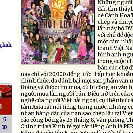
Những người 
đầu tìm thấy 
đề Cánh Hoa T
chép và chuyề
lần này bộ D
với chủ đề độ
một cảm nhận 
lish
tranh Việt N
hình ảnh ngư
trong cuộc chi
bán của chợ đ
nay chỉ với 20,000 đồng, tức thấp hơn khoản
chính thức, đã đánh bại mọi sản phẩm văn 
tháng và được tìm mua, dù bị công an văn h
người mua lẫn người bán. Ðiều trớ trêu của
nghệ của người Việt hải ngoại, cụ thể như 
tâm Asia rất nổi tiếng trong nước, nhưng 
nhân hàng đầu của nạn sao chép lậu tại Việ
5
cáo công bố ngày 25 tháng 8, Văn phòng Th
Chính trị và Kinh tế gọi tắt tiếng Anh là PER
10