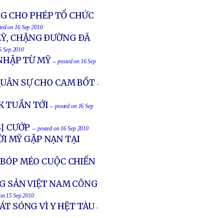
G CHO PHÉP TỔ CHỨC
sted on 16 Sep 2010
MỸ, CHẶNG ÐƯỜNG ÐÃ
16 Sep 2010
 NHẬP TỪ MỸ
-- posted on 16 Sep
QUÂN SỰ CHO CAM BỐT
-
K TUẦN TỚI
-- posted on 16 Sep
BỊ CƯỚP
-- posted on 16 Sep 2010
I MỸ GẶP NẠN TẠI
 BÓP MÉO CUỘC CHIẾN
NG SẢN VIỆT NAM CÔNG
 on 15 Sep 2010
ÁT SÓNG VÌ Y HỆT TÀU
-