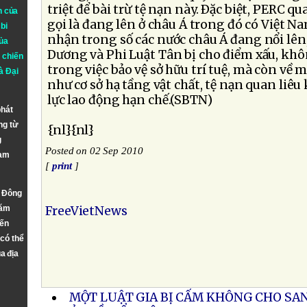
triệt để bài trừ tệ nạn này. Ðặc biệt, PERC 
n của
gọi là đang lên ở châu Á trong đó có Việt N
bi
nhận trong số các nước châu Á đang nổi lê
ủa
Dương và Phi Luật Tân bị cho điểm xấu, khô
 chiến
trong việc bảo vệ sở hữu trí tuệ, mà còn về 
à
Đại
như cơ sở hạ tầng vật chất, tệ nạn quan liê
lực lao động hạn chế.(SBTN)
phát
ng từ
{nl}{nl}
g
Posted on 02 Sep 2010
Nam
[
print
]
n Đông
năm
FreeVietNews
đến
 có thể
a địa
MỘT LUẬT GIA BỊ CẤM KHÔNG CHO SA