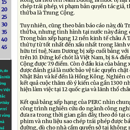
Kông đã nêu tên Nam Dương là nước tệ hại 
15
chép trái phép, vi phạm bản quyền tác giả, t
20
thứ ba là Trung Cộng.
25
30
Tuy nhiên, cũng theo bản báo cáo này, dù 
thứ ba, nhưng tình hình tại nước này đáng 
35
Trong bản xếp hạng 12 nền kinh tế châu Á 
40
thứ tự từ tốt nhất đến xấu nhất trong lãnh 
45
hữu trí tuệ, Nam Dương bị xếp cuối bảng với 
trên 10. Ðứng kế chót là Việt Nam, bị 8.4 đi
Cộng được 7.9 điểm. Còn ở đầu kia của bảng
được đánh giá là nước bảo vệ tác quyền chặt 
nh
, do
Nhật Bản và kế đến là Hồng Kông. Nghiên c
iên Hồi
kết quả cuộc thăm dò ý kiến của gần 1300 n
hững
hiện làm việc tại 12 quốc gia và lãnh thổ ch
ực Việt
 Bắc
Kết quả bảng xếp hạng của PERC nhìn chung
ơi bày
công trình nghiên cứu do ngành công nghiệ
t trí
đưa ra trong thời gian gần đây, theo đó tại c
t vùng
phim và nhu liệu sao chép trái phép được b
 mà
đường, dù cho nhà cầm quyền sở tại không 
 kể