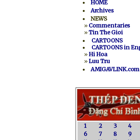
HOME
Archives
NEWS
»
Commentaries
»
Tin The Gioi
CARTOONS
CARTOONS in Eng
»
Hi Hoa
»
Luu Tru
AMIGAVLINK.com
1
2
3
4
6
7
8
9