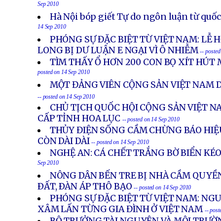
Sep 2010
Hà Nội bóp giết Tự do ngôn luận từ quốc 
14 Sep 2010
PHÓNG SỰ ĐẶC BIỆT TỪ VIỆT NAM: LỄ
LONG BỊ DƯ LUẬN E NGẠI VÌ Ô NHIỄM
-- poste
TÌM THẤY Ổ HƠN 200 CON BỌ XÍT HÚT 
posted on 14 Sep 2010
MỘT ĐẢNG VIÊN CỘNG SẢN VIỆT NAM 
-- posted on 14 Sep 2010
CHỦ TỊCH QUỐC HỘI CỘNG SẢN VIỆT 
CẤP TỈNH HOA LỤC
-- posted on 14 Sep 2010
THỦY ĐIỆN SỐNG CẦM CHỪNG BÁO HIỆU
CÒN DÀI DÀI
-- posted on 14 Sep 2010
NGHỆ AN: CÁ CHẾT TRẮNG BỜ BIỂN KÉO
Sep 2010
NÔNG DÂN BẾN TRE BỊ NHÀ CẦM QUYỀ
ÐẤT, ÐÀN ÁP THÔ BẠO
-- posted on 14 Sep 2010
PHÓNG SỰ ĐẶC BIỆT TỪ VIỆT NAM: NG
XÂM LẤN TỪNG GIA ĐÌNH Ở VIỆT NAM
-- pos