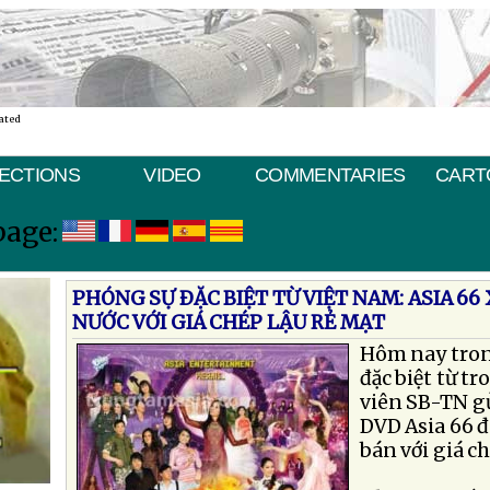
ated
ECTIONS
VIDEO
COMMENTARIES
CART
page:
PHÓNG SỰ ÐẶC BIỆT TỪ VIỆT NAM: ASIA 6
NƯỚC VỚI GIÁ CHÉP LẬU RẺ MẠT
Hôm nay tron
đặc biệt từ t
viên SB-TN gử
DVD Asia 66 đ
bán với giá ch