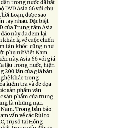
dân trong nước đã bắt
bộ DVD Asia 66 với chủ
hời Loạn, được sao
n tay nhau. Ðặc biệt
VD của Trung tâm Asia
c đáo này đã đem lại
khác lạ về cuộc chiến
am tàn khốc, cũng như
ời phụ nữ Việt Nam
ến này. Asia 66 với giá
ĩa lậu trong nước, hiện
g 200 lần của giá bán
nghệ khác trong
óa kiểm tra và đe dọa
 các sản phẩm văn
các sản phẩm của trung
cũng là những nạn
t Nam. Trong bản báo
am vấn về các Rủi ro
C, trụ sở tại Hồng