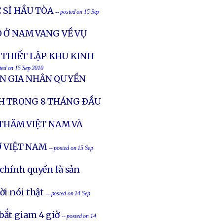
 SĨ HẦU TÒA
-- posted on 15 Sep
 Ở NAM VANG VỀ VỤ
C THIẾT LẬP KHU KINH
sted on 15 Sep 2010
ÊN GIA NHÂN QUYỀN
H TRONG 8 THÁNG ÐẦU
THĂM VIỆT NAM VÀ
Ở VIỆT NAM
-- posted on 15 Sep
 chính quyền là sản
ời nói thật
-- posted on 14 Sep
bắt giam 4 giờ
-- posted on 14