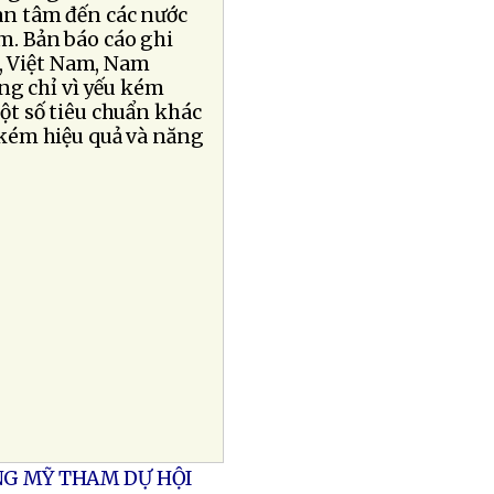
quan tâm đến các nước
am. Bản báo cáo ghi
n, Việt Nam, Nam
ng chỉ vì yếu kém
một số tiêu chuẩn khác
u kém hiệu quả và năng
NG MỸ THAM DỰ HỘI