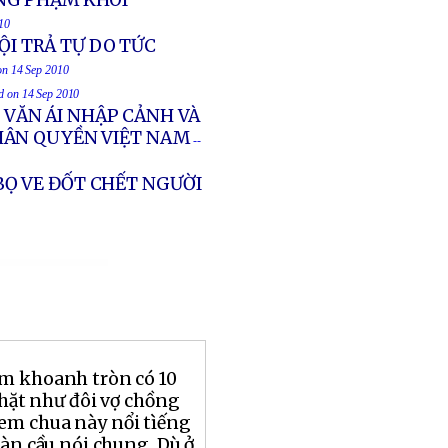
NG PHẠM KHÔI
010
ỘI TRẢ TỰ DO TỨC
 on 14 Sep 2010
ed on 14 Sep 2010
 VĂN ÁI NHẬP CẢNH VÀ
HÂN QUYỀN VIỆT NAM
--
 BỌ VE ĐỐT CHẾT NGƯỜI
m khoanh tròn có 10
chặt như đôi vợ chồng
em chua này nổi tìếng
oàn cầu nói chung. Dù ở