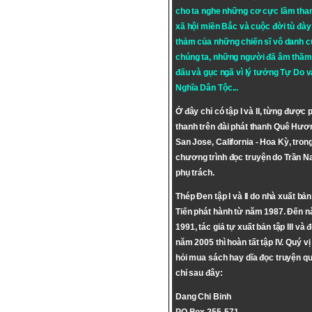
cho ta nghe những cơ cực lầm tha
xã hội miền Bắc và cuộc đời tù đày 
thảm của những chiến sĩ vô danh c
chúng ta, những người đã âm thầm
đấu và gục ngã vì lý tưởng
Tự Do
v
Nghĩa Dân Tộc
...
Ở đây chỉ có tập I và II, từng được 
thanh trên đài phát thanh Quê Hươ
San Jose, California - Hoa Kỳ, tron
chương trình đọc truyện do Trần 
phụ trách.
Thép Đen tập I và II do nhà xuất bả
Tiến phát hành từ năm 1987. Đến 
1991, tác giả tự xuất bản tập III và 
năm 2005 thì hoàn tất tập IV. Quý vị
hỏi mua sách hay dĩa đọc truyện qu
chỉ sau đây:
Dang Chi Binh