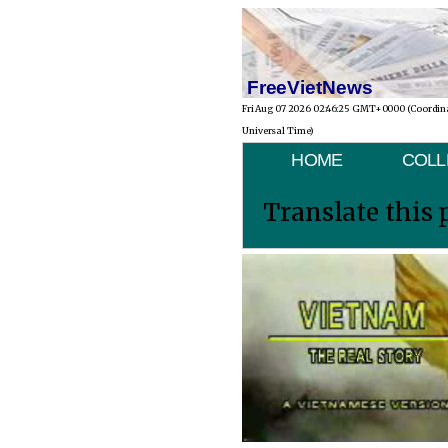
FreeVietNews
Fri Aug 07 2026 02:46:25 GMT+0000 (Coordin
Universal Time)
HOME
COLL
Translate this 