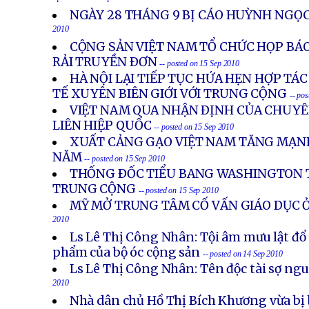
- posted on 15 Sep 2010
NGÀY 28 THÁNG 9 BỊ CÁO HUỲNH NGỌC
2010
CỘNG SẢN VIỆT NAM TỔ CHỨC HỌP BÁO
RẢI TRUYỀN ÐƠN
-- posted on 15 Sep 2010
HÀ NỘI LẠI TIẾP TỤC HỨA HẸN HỢP TÁ
TẾ XUYÊN BIÊN GIỚI VỚI TRUNG CỘNG
-- po
VIỆT NAM QUA NHẬN ÐỊNH CỦA CHUY
LIÊN HIỆP QUỐC
-- posted on 15 Sep 2010
XUẤT CẢNG GẠO VIỆT NAM TĂNG MẠN
NĂM
-- posted on 15 Sep 2010
THỐNG ÐỐC TIỂU BANG WASHINGTON 
TRUNG CỘNG
-- posted on 15 Sep 2010
MỸ MỞ TRUNG TÂM CỐ VẤN GIÁO DỤC 
2010
Ls Lê Thị Công Nhân: Tội âm mưu lật đổ
phẩm của bộ óc cộng sản
-- posted on 14 Sep 2010
Ls Lê Thị Công Nhân: Tên độc tài sợ ngu
2010
Nhà dân chủ Hồ Thị Bích Khương vừa bị 