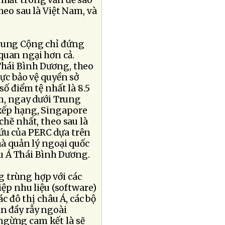
nhất trong vấn đề sao
heo sau là Việt Nam, và
Trung Cộng chỉ đứng
quan ngại hơn cả.
Thái Bình Dương, theo
vực bảo vệ quyền sở
số điểm tệ nhất là 8.5
ểm, ngay dưới Trung
 xếp hạng, Singapore
chẽ nhất, theo sau là
ứu của PERC dựa trên
hà quản lý ngoại quốc
âu Á Thái Bình Dương.
 trùng hợp với các
p nhu liệu (software)
ác đô thị châu Á, các bộ
án đầy rẫy ngoài
ngừng cam kết là sẽ