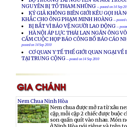
BỘ TRƯỞNG TÀI NGUYÊN VÀ MÔI TRƯỜ
NGUYÊN BỊ TỐ THAM NHŨNG
-- posted on 14 Sep 2
KÝ GIẢ KHÔNG BIÊN GIỚI KÊU GỌI HÀ N
KHẮC CHO ÔNG PHẠM MINH HOÀNG
-- posted
BỊ BẮT VÌ BẢO VỆ NGƯỜI LAO ĐỘNG
-- post
HÀ NỘI ÁP LỰC THÁI LAN NGĂN ÔNG VÕ
CẤM CUỘC HỌP BÁO CÔNG BỐ BÁO CÁO N
posted on 14 Sep 2010
CƠ QUAN Y TẾ THẾ GIỚI QUAN NGẠI VỀ
TẠI TRUNG CỘNG
-- posted on 14 Sep 2010
Nem Chua Ninh Hòa
Nem chua được mở ra từ xâu ne
cặp, mỗi cặp 2 chiếc được buộc 
son quấn quít vào nhau. Món n
ở Ninh Hòa nói riêng và trên t