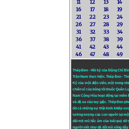
11
12
13
14
16
17
18
19
21
22
23
24
26
27
28
29
31
32
33
34
36
37
38
39
41
42
43
44
46
47
48
49
Thép Đen - Hồi ký của Đặng Chí Bì
Trần Nam thực hiện.
Thép Đen
- Th
Ký của một điện viên, một trong n
chiến sĩ của bóng tối thuộc Quân L
Nam Cộng Hòa hoạt động tại miền
và đã sa vào tay giặc. Thép Đen ph
tất cả những sự thật kinh khiếp vượ
tưởng tượng của con người tại mộ
đất mịt mù hắc ám của loài quỷ dữ
người viết như đã đội mồ sống dậy