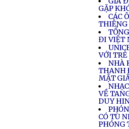
GIA Đ
GẶP KH
CÁC 
THIÊNG
TỔNG
ĐI VIỆT
UNIC
VỚI TRẺ
NHÀ 
THANH 
MẬT GI
NHẠC
VỀ TAN
DUY HI
PHÓN
CÓ TÙ 
PHÓNG T