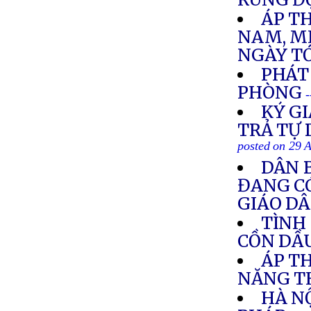
ÁP TH
NAM, MI
NGÀY T
PHÁT
PHÒNG
-
KÝ GI
TRẢ TỰ 
posted on 29 
DÂN 
ĐANG CÓ
GIÁO D
TÌNH
CỒN DẦ
ÁP TH
NĂNG T
HÀ N