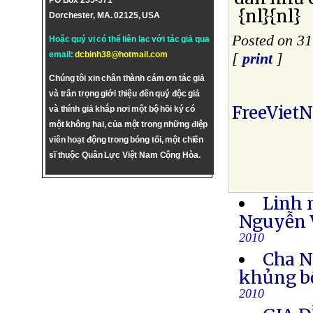
PO Box 255-571
{nl}{nl}
Dorchester, MA. 02125, USA
Posted on 3
Hoặc quý vị có thể liên lạc với tác giả qua
email:
dcbinh38@hotmail.com
[
print
]
Chúng tôi xin chân thành cám ơn tác giả
và trân trọng giới thiệu đến quý độc giả
FreeViet
và thính giả khắp nơi một bộ hồi ký có
một không hai, của một trong những điệp
viên hoạt động trong bóng tối, một chiến
sĩ thuộc Quân Lực Việt Nam Cộng Hòa.
Linh 
Nguyễn V
2010
Cha N
khủng b
2010