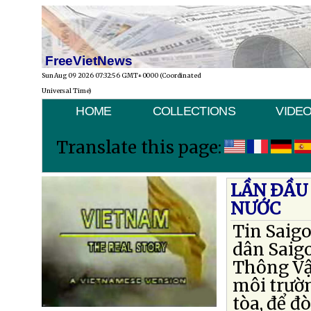
FreeVietNews
Sun Aug 09 2026 07:32:56 GMT+0000 (Coordinated
Universal Time)
HOME
COLLECTIONS
VIDE
Translate this page:
LẦN ÐẦU
NƯỚC
Tin Saig
dân Saigo
Thông Vận
môi trườ
tòa, để đ