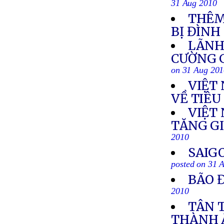
31 Aug 2010
THÊM
BỊ ĐÌNH
LÃNH
CƯỜNG G
on 31 Aug 20
VIỆT
VỀ TIÊU
VIỆT 
TĂNG G
2010
SAIG
posted on 31 
BÃO 
2010
TÂN 
THÀNH 