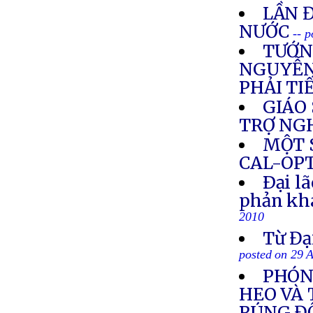
LẦN 
NƯỚC
-- 
TƯỚN
NGUYỄN 
PHẢI TI
GIÁO 
TRỢ NG
MỘT 
CAL-OP
Ðại l
phản khá
2010
Từ Đạ
posted on 29 
PHÓNG
HEO VÀ
RÚNG Đ