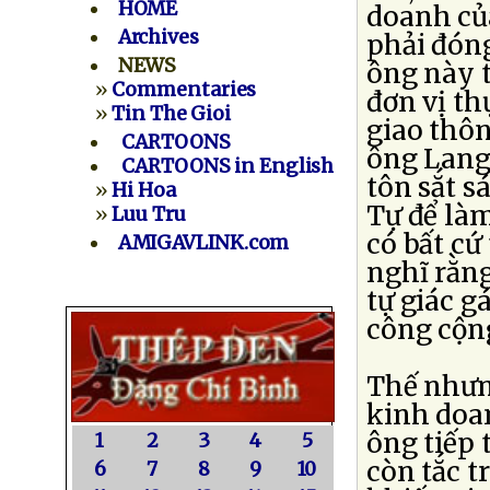
HOME
doanh của
Archives
phải đóng
NEWS
ông này t
»
Commentaries
đơn vị th
»
Tin The Gioi
giao thô
CARTOONS
ông Lang
CARTOONS in English
tôn sắt 
»
Hi Hoa
Tự để làm
»
Luu Tru
có bất cứ
AMIGAVLINK.com
nghĩ rằng
tự giác g
công cộn
Thế nhưng
kinh doan
ông tiếp 
1
2
3
4
5
còn tắc 
6
7
8
9
10