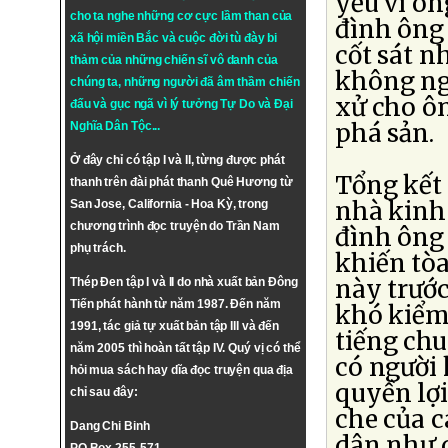
yếu vì ô
cho ta nghe những cơ cực lầm than của
đình ông 
xã hội miền Bắc và cuộc đời tù đày bi
cốt sát n
thảm của những chiến sĩ vô danh của
không ngh
chúng ta, những người đã âm thầm chiến
xử cho ôn
đấu và gục ngã vì lý tưởng
Tự Do
và
Đại
phá sản.
Nghĩa Dân Tộc
...
Ở đây chỉ có tập I và II, từng được phát
Tổng kết
thanh trên đài phát thanh Quê Hương từ
nhà kinh 
San Jose, California - Hoa Kỳ, trong
chương trình đọc truyện do Trần Nam
đình ông
phụ trách.
khiến tò
này trướ
Thép Đen tập I và II do nhà xuất bản Đông
Tiến phát hành từ năm 1987. Đến năm
khó kiểm 
1991, tác giả tự xuất bản tập III và đến
tiếng ch
năm 2005 thì hoàn tất tập IV. Quý vị có thể
có người
hỏi mua sách hay dĩa đọc truyện qua địa
quyền lợ
chỉ sau đây:
che của c
Dang Chi Binh
dân như c