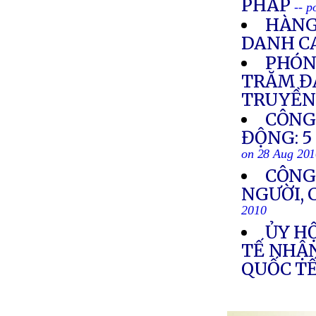
PHÁP
-- p
HÀNG
DANH C
PHÓN
TRĂM ĐẠ
TRUYỀN
CÔNG
ĐỘNG: 5
on 28 Aug 20
CÔNG
NGƯỜI, 
2010
ỦY HỘ
TẾ NHẬN
QUỐC TẾ