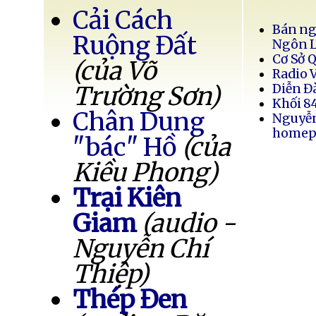
Cải Cách
Bán ng
Ruộng Đất
Ngôn 
Cơ Sở 
(của Võ
Radio 
Trường Sơn)
Diễn Đ
Khối 8
Chân Dung
Nguyễ
homep
"bác" Hồ
(của
Kiều Phong)
Trại Kiên
Giam
(audio -
Nguyễn Chí
Thiệp)
Thép Đen