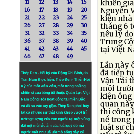
khiến gia
11
12
13
14
15
Nguyễn V
16
17
18
19
20
kiện nhà
21
22
23
24
25
tháng 6 t
26
27
28
29
30
nêu lý do
31
32
33
34
35
Trung Cộ
36
37
38
39
40
tại Việt 
41
42
43
44
45
46
47
48
49
Lần này 
đã tiếp t
Thép Đen - Hồi ký của Đặng Chí Bình
, do
Vận Tải t
Trần Nam thực hiện.
Thép Đen
- Thiên Hồi
môi trườ
Ký của một điện viên, một trong những
chiến sĩ của bóng tối thuộc Quân Lực Việt
kiện ông
Nam Cộng Hòa hoạt động tại miền Bắc
quan này 
và đã sa vào tay giặc. Thép Đen phơi bày
thi công 
tất cả những sự thật kinh khiếp vượt trí
nề trong 
tưởng tượng của con người tại một vùng
luật sư c
đất mịt mù hắc ám của loài quỷ dữ mà
người viết như đã đội mồ sống dậy kể