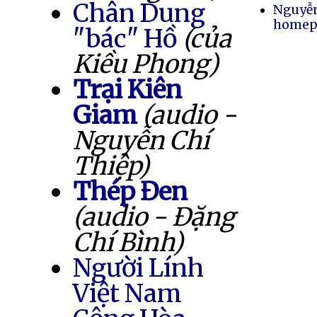
Chân Dung
Nguyễ
homep
"bác" Hồ
(của
Kiều Phong)
Trại Kiên
Giam
(audio -
Nguyễn Chí
Thiệp)
Thép Đen
(audio - Đặng
Chí Bình)
Người Lính
Việt Nam