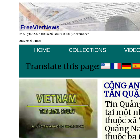
FreeVietNews
Fri Aug 07 2026 00:04:26 GMT+0000 (Coordinated
Universal Time)
HOME
COLLECTIONS
VIDE
Translate this page:
CÔNG AN
TẤN QUẶ
Tin Quản
tại một 
thuộc xã
Quảng Na
thuộc ba 