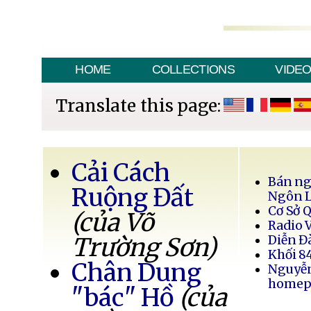
HOME
COLLECTIONS
VIDE
Translate this page:
Cải Cách
Bán ng
Ruộng Đất
Ngôn 
Cơ Sở 
(của Võ
Radio 
Trường Sơn)
Diễn Đ
Khối 8
Chân Dung
Nguyễ
homep
"bác" Hồ
(của