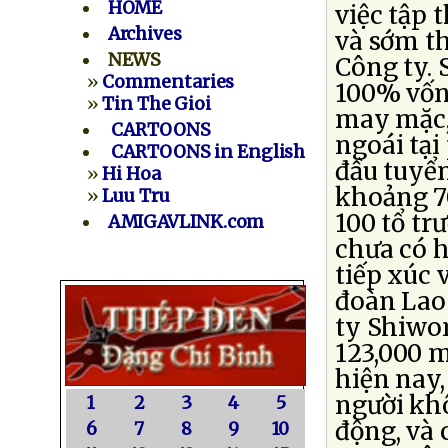
HOME
việc tập 
Archives
và sớm t
NEWS
Công ty.
»
Commentaries
100% vốn 
»
Tin The Gioi
may mặc,
CARTOONS
ngoái tại
CARTOONS in English
đầu tuyển
»
Hi Hoa
khoảng 70
»
Luu Tru
100 tổ tr
AMIGAVLINK.com
chưa có h
tiếp xúc 
đoàn Lao 
ty Shiwon
123,000 m
hiện nay,
người khô
1
2
3
4
5
động, và
6
7
8
9
10