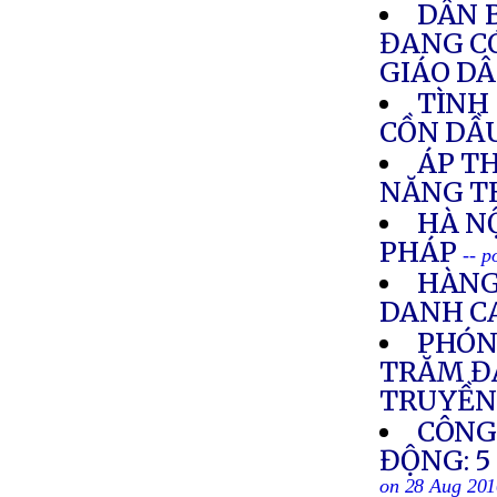
DÂN 
ĐANG CÓ
GIÁO D
TÌNH
CỒN DẦ
ÁP TH
NĂNG T
HÀ N
PHÁP
-- p
HÀNG
DANH C
PHÓN
TRĂM ĐẠ
TRUYỀN
CÔNG
ĐỘNG: 5
on 28 Aug 20