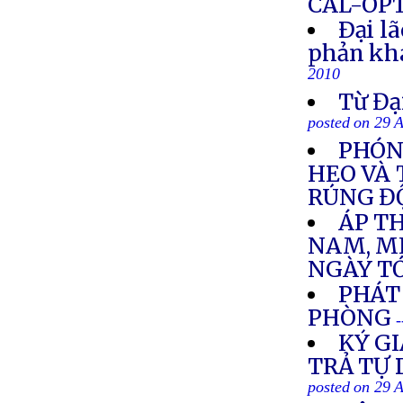
CAL-OP
Ðại l
phản khá
2010
Từ Đạ
posted on 29 
PHÓNG
HEO VÀ
RÚNG Đ
ÁP TH
NAM, MI
NGÀY T
PHÁT
PHÒNG
-
KÝ GI
TRẢ TỰ 
posted on 29 