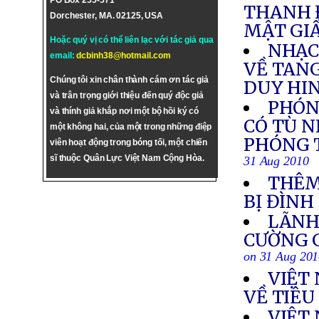
PO Box 255-571
THANH 
Dorchester, MA. 02125, USA
MẬT GI
Hoặc quý vị có thể liên lạc với tác giả qua
NHẠC
email:
dcbinh38@hotmail.com
VỀ TAN
Chúng tôi xin chân thành cám ơn tác giả
DUY HI
và trân trọng giới thiệu đến quý độc giả
PHÓN
và thính giả khắp nơi một bộ hồi ký có
CÓ TÙ 
một không hai, của một trong những điệp
PHÓNG T
viên hoạt động trong bóng tối, một chiến
sĩ thuộc Quân Lực Việt Nam Cộng Hòa.
31 Aug 2010
THÊM
BỊ ĐÌNH
LÃNH
CƯỜNG G
on 31 Aug 20
VIỆT
VỀ TIÊU
VIỆT 