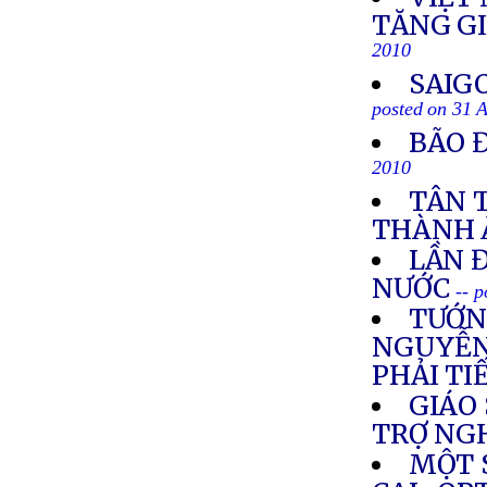
TĂNG G
2010
SAIG
posted on 31 
BÃO 
2010
TÂN 
THÀNH 
LẦN 
NƯỚC
-- 
TƯỚN
NGUYỄN 
PHẢI TI
GIÁO 
TRỢ NG
MỘT 