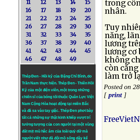
trong côn
11
12
13
14
15
nhân.
16
17
18
19
20
21
22
23
24
25
Tuy nhiên
26
27
28
29
30
năng, lã
31
32
33
34
35
lương trê
36
37
38
39
40
lương cơ
41
42
43
44
45
không chị
46
47
48
49
còn căng
làm trở l
Thép Đen - Hồi ký của Đặng Chí Bình
, do
Trần Nam thực hiện.
Thép Đen
- Thiên Hồi
Posted on 2
Ký của một điện viên, một trong những
[
print
]
chiến sĩ của bóng tối thuộc Quân Lực Việt
Nam Cộng Hòa hoạt động tại miền Bắc
và đã sa vào tay giặc. Thép Đen phơi bày
FreeViet
tất cả những sự thật kinh khiếp vượt trí
tưởng tượng của con người tại một vùng
đất mịt mù hắc ám của loài quỷ dữ mà
người viết như đã đội mồ sống dậy kể