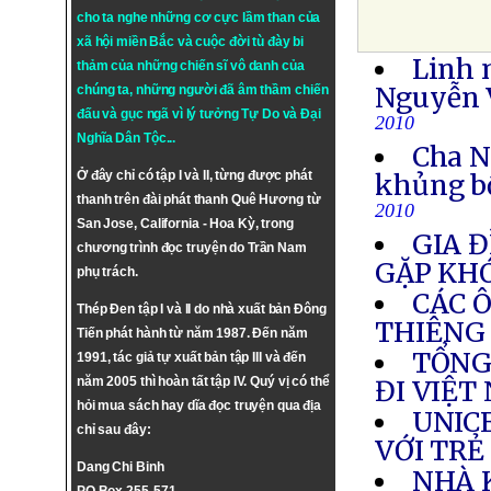
cho ta nghe những cơ cực lầm than của
xã hội miền Bắc và cuộc đời tù đày bi
Linh 
thảm của những chiến sĩ vô danh của
Nguyễn V
chúng ta, những người đã âm thầm chiến
đấu và gục ngã vì lý tưởng
Tự Do
và
Đại
2010
Nghĩa Dân Tộc
...
Cha N
Ở đây chỉ có tập I và II, từng được phát
khủng b
thanh trên đài phát thanh Quê Hương từ
2010
San Jose, California - Hoa Kỳ, trong
GIA Đ
chương trình đọc truyện do Trần Nam
GẶP KH
phụ trách.
CÁC 
Thép Đen tập I và II do nhà xuất bản Đông
THIÊNG
Tiến phát hành từ năm 1987. Đến năm
TỔNG
1991, tác giả tự xuất bản tập III và đến
năm 2005 thì hoàn tất tập IV. Quý vị có thể
ĐI VIỆT
hỏi mua sách hay dĩa đọc truyện qua địa
UNIC
chỉ sau đây:
VỚI TRẺ
Dang Chi Binh
NHÀ 