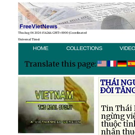
FreeVietNews
Thu Aug 06 2026 15:42:44 GMT+0000 (Coordinated
Universal Time)
HOME
COLLECTIONS
VIDE
Translate this page:
THÁI NG
ÐÒI TĂN
Tin Thái
ngừng việ
thuộc tỉ
nhân thu