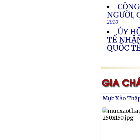
CÔNG
NGƯỜI, 
2010
ỦY HỘ
TẾ NHẬN
QUỐC TẾ
Mực Xào Thậ