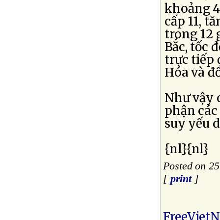
khoảng 4
cấp 11, t
trong 12 
Bắc, tốc 
trực tiếp
Hóa và đ
Như vậy c
phận các 
suy yếu d
{nl}{nl}
Posted on 2
[
print
]
FreeViet