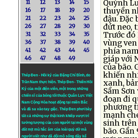
Quỳnh Lưu
11
12
13
14
15
thuyền nh
16
17
18
19
20
đậu. Ðặc 
21
22
23
24
25
đứt neo, 
26
27
28
29
30
Trước đó 
31
32
33
34
35
vùng ven 
36
37
38
39
40
phía nam
41
42
43
44
45
giáp với 
46
47
48
49
của bão. 
khiến nhi
Thép Đen - Hồi ký của Đặng Chí Bình
, do
xanh, bả
Trần Nam thực hiện.
Thép Đen
- Thiên Hồi
Sầm Sơn v
Ký của một điện viên, một trong những
chiến sĩ của bóng tối thuộc Quân Lực Việt
đoạn đi 
Nam Cộng Hòa hoạt động tại miền Bắc
phương ti
và đã sa vào tay giặc. Thép Đen phơi bày
mạnh che
tất cả những sự thật kinh khiếp vượt trí
sinh trên
tưởng tượng của con người tại một vùng
bão. Gần 
đất mịt mù hắc ám của loài quỷ dữ mà
người viết như đã đội mồ sống dậy kể