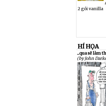
2 gói vanilla
HÍ HỌA
...qua sẽ làm 
(by John Dark