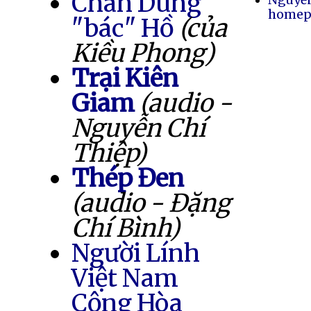
Chân Dung
homep
"bác" Hồ
(của
Kiều Phong)
Trại Kiên
Giam
(audio -
Nguyễn Chí
Thiệp)
Thép Đen
(audio - Đặng
Chí Bình)
Người Lính
Việt Nam
Cộng Hòa