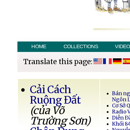
HOME
COLLECTIONS
VIDE
Translate this page:
Cải Cách
Bán ng
Ruộng Đất
Ngôn 
Cơ Sở 
(của Võ
Radio 
Trường Sơn)
Diễn Đ
Khối 8
Nguyễ