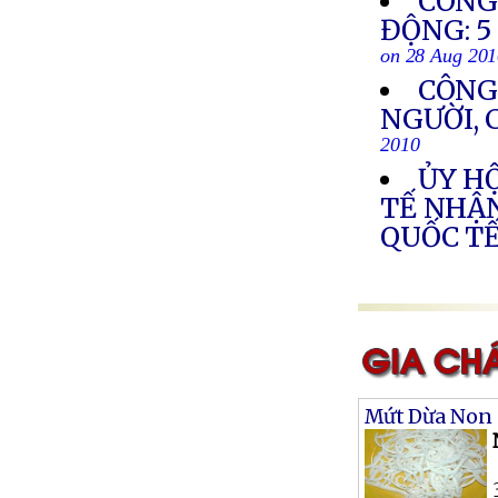
CÔNG
ĐỘNG: 5
on 28 Aug 20
CÔNG
NGƯỜI, 
2010
ỦY HỘ
TẾ NHẬN
QUỐC TẾ
Mứt Dừa Non