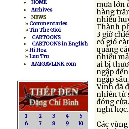
HOME
mưa lớn 
Archives
hàng trăm
NEWS
nhiều huy
»
Commentaries
Thành phố
»
Tin The Gioi
3 giờ chi
CARTOONS
có gió cà
CARTOONS in English
quảng cáo
»
Hi Hoa
nhiều mả
»
Luu Tru
ai bị thư
AMIGAVLINK.com
ngập đến
ngập sâu,
Vinh đã đ
nhiên từ 
đóng cửa
nghỉ học.
1
2
3
4
5
Các vùng 
6
7
8
9
10