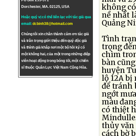
PO Box 255-571
không có 
Dorchester, MA. 02125, USA
nề nhất 
Hoặc quý vị có thể liên lạc với tác giả qua
Quảng Ni
email:
dcbinh38@hotmail.com
Chúng tôi xin chân thành cám ơn tác giả
Tình trạ
và trân trọng giới thiệu đến quý độc giả
trọng đến
và thính giả khắp nơi một bộ hồi ký có
chìm tron
một không hai, của một trong những điệp
bàn cũng
viên hoạt động trong bóng tối, một chiến
sĩ thuộc Quân Lực Việt Nam Cộng Hòa.
huyện Tu
lộ 12A bị
để tránh 
ngớt mưa.
màu đang
có thiệt 
Mindulle
thủy văn 
cách bờ 