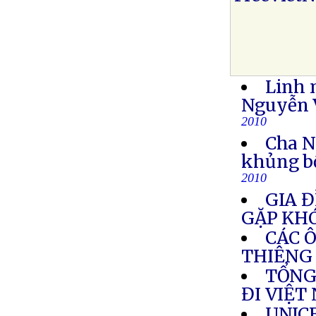
Linh 
Nguyễn V
2010
Cha N
khủng b
2010
GIA Đ
GẶP KH
CÁC 
THIÊNG
TỔNG
ĐI VIỆT
UNIC