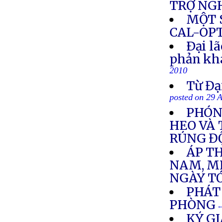
TRỢ NG
MỘT 
CAL-OP
Ðại l
phản khá
2010
Từ Đạ
posted on 29 
PHÓNG
HEO VÀ
RÚNG Đ
ÁP TH
NAM, MI
NGÀY T
PHÁT
PHÒNG
-
KÝ GI