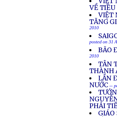
VIỆT
VỀ TIÊU
VIỆT 
TĂNG G
2010
SAIG
posted on 31 
BÃO 
2010
TÂN 
THÀNH 
LẦN 
NƯỚC
-- 
TƯỚN
NGUYỄN 
PHẢI TI
GIÁO 