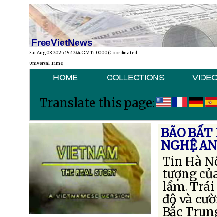
FreeVietNews
Sat Aug 08 2026 15:12:44 GMT+0000 (Coordinated
Universal Time)
HOME
COLLECTIONS
VIDE
Translate this page:
BÃO BẤT
NGHỆ A
Tin Hà Nộ
tượng của
lầm. Trái
độ và cườ
Bắc Trun