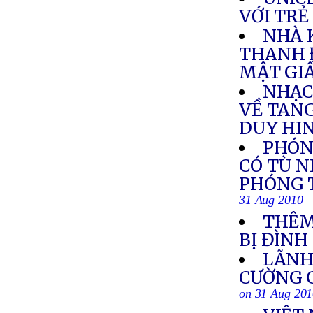
VỚI TRẺ
NHÀ 
THANH 
MẬT GI
NHẠC
VỀ TAN
DUY HI
PHÓN
CÓ TÙ 
PHÓNG T
31 Aug 2010
THÊM
BỊ ĐÌNH
LÃNH
CƯỜNG G
on 31 Aug 20