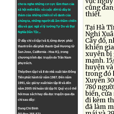
vực nguy
cho ta nghe những cơ cực lầm than của
cũng đang
xã hội miền Bắc và cuộc đời tù đày bi
thiết.
thảm của những chiến sĩ vô danh của
chúng ta, những người đã âm thầm chiến
Tại Hà T
đấu và gục ngã vì lý tưởng
Tự Do
và
Đại
Nghi Xuân
Nghĩa Dân Tộc
...
Cây đổ, n
Ở đây chỉ có tập I và II, từng được phát
khiến gia
thanh trên đài phát thanh Quê Hương từ
xuyên bị 
San Jose, California - Hoa Kỳ, trong
chương trình đọc truyện do Trần Nam
mạnh. 15,
phụ trách.
huyện và 
trong đó
Thép Đen tập I và II do nhà xuất bản Đông
Tiến phát hành từ năm 1987. Đến năm
Xuyên 30
1991, tác giả tự xuất bản tập III và đến
780 người
năm 2005 thì hoàn tất tập IV. Quý vị có thể
biển, cửa
hỏi mua sách hay dĩa đọc truyện qua địa
đi kèm th
chỉ sau đây:
đã làm mộ
Dang Chi Binh
mái và 2