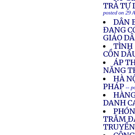
TRẢ TỰ 
posted on 29 
DÂN 
ĐANG CÓ
GIÁO D
TÌNH
CỒN DẦ
ÁP TH
NĂNG T
HÀ N
PHÁP
-- p
HÀNG
DANH C
PHÓN
TRĂM ĐẠ
TRUYỀN