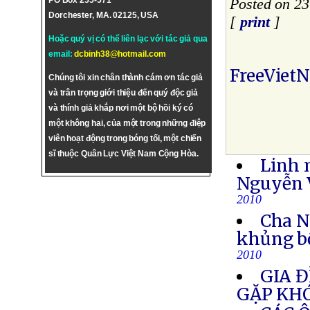
PO Box 255-571
Posted on 2
Dorchester, MA. 02125, USA
[
print
]
Hoặc quý vị có thể liên lạc với tác giả qua
email:
dcbinh38@hotmail.com
FreeViet
Chúng tôi xin chân thành cám ơn tác giả
và trân trọng giới thiệu đến quý độc giả
và thính giả khắp nơi một bộ hồi ký có
một không hai, của một trong những điệp
viên hoạt động trong bóng tối, một chiến
sĩ thuộc Quân Lực Việt Nam Cộng Hòa.
Linh 
Nguyễn V
2010
Cha N
khủng b
2010
GIA Đ
GẶP KH