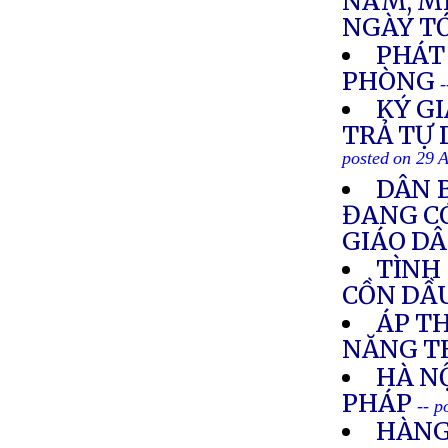
NAM, MI
NGÀY T
PHÁT
PHÒNG
-
KÝ GI
TRẢ TỰ 
posted on 29 
DÂN 
ĐANG CÓ
GIÁO D
TÌNH
CỒN DẦ
ÁP TH
NĂNG T
HÀ N
PHÁP
-- p
HÀNG