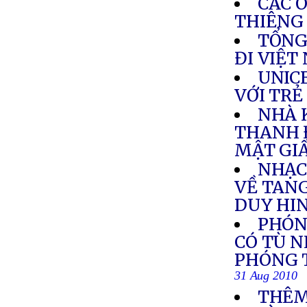
CÁC 
THIÊNG
TỔNG
ĐI VIỆT
UNIC
VỚI TRẺ
NHÀ 
THANH 
MẬT GI
NHẠC
VỀ TAN
DUY HI
PHÓN
CÓ TÙ 
PHÓNG T
31 Aug 2010
THÊM