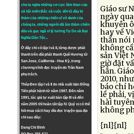
cho ta nghe những cơ cực lầm than của
Giáo sư 
xã hội miền Bắc và cuộc đời tù đày bi
ngày qua
thảm của những chiến sĩ vô danh của
khuyên ô
chúng ta, những người đã âm thầm chiến
hay về V
đấu và gục ngã vì lý tưởng
Tự Do
và
Đại
thắn nói 
Nghĩa Dân Tộc
...
không cần
Ở đây chỉ có tập I và II, từng được phát
sản Việt
thanh trên đài phát thanh Quê Hương từ
giờ đặt v
San Jose, California - Hoa Kỳ, trong
chương trình đọc truyện do Trần Nam
hẳn. Giáo
phụ trách.
2010, như
báo chí h
Thép Đen tập I và II do nhà xuất bản Đông
Tiến phát hành từ năm 1987. Đến năm
lề phải, 
1991, tác giả tự xuất bản tập III và đến
hài tuyên
năm 2005 thì hoàn tất tập IV. Quý vị có thể
không phả
hỏi mua sách hay dĩa đọc truyện qua địa
chỉ sau đây:
{nl}{nl}
Dang Chi Binh