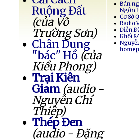
Bán ng
Ruộng Đất
Ngôn 
Cơ Sở 
(của Võ
Radio 
Trường Sơn)
Diễn Đ
Khối 8
Chân Dung
Nguyễ
homep
"bác" Hồ
(của
Kiều Phong)
Trại Kiên
Giam
(audio -
Nguyễn Chí
Thiệp)
Thép Đen
(audio - Đặng