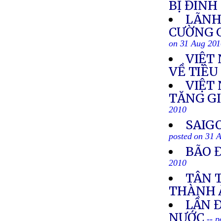
BỊ ĐÌNH
LÃNH
CƯỜNG G
on 31 Aug 20
VIỆT
VỀ TIÊU
VIỆT 
TĂNG G
2010
SAIG
posted on 31 
BÃO 
2010
TÂN 
THÀNH 
LẦN 
NƯỚC
-- 