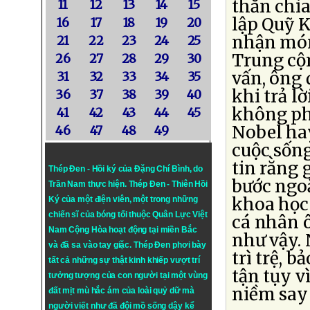
thắn chia
11
12
13
14
15
lập Quỹ 
16
17
18
19
20
nhận món
21
22
23
24
25
Trung cộn
26
27
28
29
30
vấn, ông 
31
32
33
34
35
khi trả l
36
37
38
39
40
không phả
41
42
43
44
45
Nobel hay
46
47
48
49
cuộc sốn
tin rằng 
Thép Đen - Hồi ký của Đặng Chí Bình
, do
bước ngo
Trần Nam thực hiện.
Thép Đen
- Thiên Hồi
khoa học 
Ký của một điện viên, một trong những
chiến sĩ của bóng tối thuộc Quân Lực Việt
cá nhân ô
Nam Cộng Hòa hoạt động tại miền Bắc
như vậy.
và đã sa vào tay giặc. Thép Đen phơi bày
trì trệ, 
tất cả những sự thật kinh khiếp vượt trí
tận tụy v
tưởng tượng của con người tại một vùng
niềm say
đất mịt mù hắc ám của loài quỷ dữ mà
người viết như đã đội mồ sống dậy kể