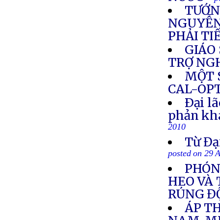
TƯỚN
NGUYỄN 
PHẢI TI
GIÁO 
TRỢ NG
MỘT 
CAL-OP
Ðại l
phản khá
2010
Từ Đạ
posted on 29 
PHÓNG
HEO VÀ
RÚNG Đ
ÁP TH