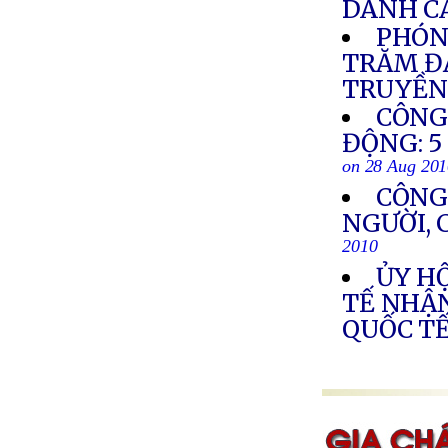
DANH C
PHÓN
TRĂM ĐẠ
TRUYỀN
CÔNG
ĐỘNG: 5
on 28 Aug 20
CÔNG
NGƯỜI, 
2010
ỦY HỘ
TẾ NHẬN
QUỐC TẾ