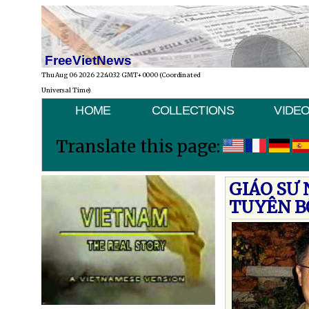
FreeVietNews
Thu Aug 06 2026 22:40:32 GMT+0000 (Coordinated
Universal Time)
HOME
COLLECTIONS
VIDE
Translate this page:
GIÁO SƯ
TUYÊN B