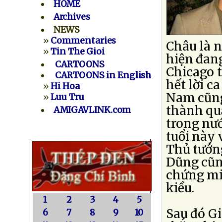
HOME
Archives
NEWS
»
Commentaries
Châu là n
»
Tin The Gioi
hiện đan
CARTOONS
Chicago t
CARTOONS in English
hết lời c
»
Hi Hoa
Nam cũng 
»
Luu Tru
thành quả
AMIGAVLINK.com
trong nướ
tuổi này v
Thủ tướn
Dũng cũn
chứng min
kiều.
1
2
3
4
5
Sau đó Gi
6
7
8
9
10