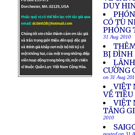
PO Box 255-571
DUY HI
Dorchester, MA. 02125, USA
PHÓN
Hoặc quý vị có thể liên lạc với tác giả qua
CÓ TÙ 
email:
dcbinh38@hotmail.com
PHÓNG T
Chúng tôi xin chân thành cám ơn tác giả
31 Aug 2010
và trân trọng giới thiệu đến quý độc giả
THÊM
và thính giả khắp nơi một bộ hồi ký có
BỊ ĐÌNH
một không hai, của một trong những điệp
LÃNH
viên hoạt động trong bóng tối, một chiến
sĩ thuộc Quân Lực Việt Nam Cộng Hòa.
CƯỜNG G
on 31 Aug 20
VIỆT
VỀ TIÊU
VIỆT 
TĂNG G
2010
SAIG