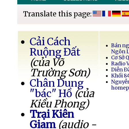
Translate this page:
Cải Cách
Bán ng
Ruộng Đất
Ngôn 
Cơ Sở 
(của Võ
Radio 
Trường Sơn)
Diễn Đ
Khối 8
Chân Dung
Nguyễ
homep
"bác" Hồ
(của
Kiều Phong)
Trại Kiên
Giam
(audio -