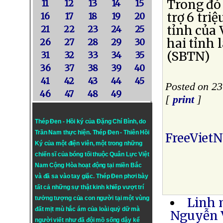
Trong đó 
11
12
13
14
15
trợ 6 triệ
16
17
18
19
20
tỉnh của 
21
22
23
24
25
hai tỉnh 
26
27
28
29
30
(SBTN)
31
32
33
34
35
36
37
38
39
40
41
42
43
44
45
Posted on 2
46
47
48
49
[
print
]
Thép Đen - Hồi ký của Đặng Chí Bình
, do
Trần Nam thực hiện.
Thép Đen
- Thiên Hồi
FreeViet
Ký của một điện viên, một trong những
chiến sĩ của bóng tối thuộc Quân Lực Việt
Nam Cộng Hòa hoạt động tại miền Bắc
và đã sa vào tay giặc. Thép Đen phơi bày
tất cả những sự thật kinh khiếp vượt trí
tưởng tượng của con người tại một vùng
Linh 
đất mịt mù hắc ám của loài quỷ dữ mà
Nguyễn V
người viết như đã đội mồ sống dậy kể