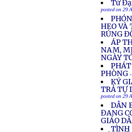
Từ Đạ
posted on 29 
PHÓNG
HEO VÀ
RÚNG Đ
ÁP TH
NAM, MI
NGÀY T
PHÁT
PHÒNG
-
KÝ GI
TRẢ TỰ 
posted on 29 
DÂN 
ĐANG CÓ
GIÁO D
TÌNH