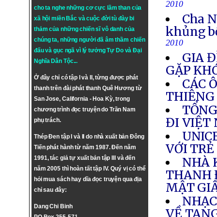
2010
cho ta nghe những cơ cực lầm than của
Cha N
xã hội miền Bắc và cuộc đời tù đày bi
khủng b
thảm của những chiến sĩ vô danh của
chúng ta, những người đã âm thầm chiến
2010
đấu và gục ngã vì lý tưởng
Tự Do
và
Đại
GIA Đ
Nghĩa Dân Tộc
...
GẶP KH
Ở đây chỉ có tập I và II, từng được phát
CÁC 
thanh trên đài phát thanh Quê Hương từ
THIÊNG
San Jose, California - Hoa Kỳ, trong
TỔNG
chương trình đọc truyện do Trần Nam
ĐI VIỆT
phụ trách.
UNIC
Thép Đen tập I và II do nhà xuất bản Đông
VỚI TRẺ
Tiến phát hành từ năm 1987. Đến năm
1991, tác giả tự xuất bản tập III và đến
NHÀ 
năm 2005 thì hoàn tất tập IV. Quý vị có thể
THANH 
hỏi mua sách hay dĩa đọc truyện qua địa
MẬT GI
chỉ sau đây:
NHẠC
Dang Chi Binh
VỀ TAN