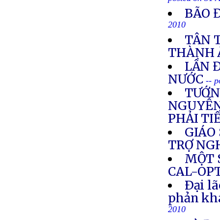
posted on 31 
BÃO 
2010
TÂN 
THÀNH 
LẦN 
NƯỚC
-- 
TƯỚN
NGUYỄN 
PHẢI TI
GIÁO 
TRỢ NG
MỘT 
CAL-OP
Ðại l
phản khá
2010