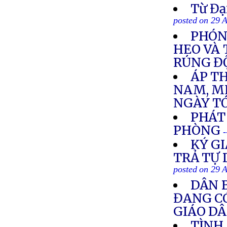
Từ Đạ
posted on 29 
PHÓNG
HEO VÀ
RÚNG Đ
ÁP TH
NAM, MI
NGÀY T
PHÁT
PHÒNG
-
KÝ GI
TRẢ TỰ 
posted on 29 
DÂN 
ĐANG CÓ
GIÁO D
TÌNH