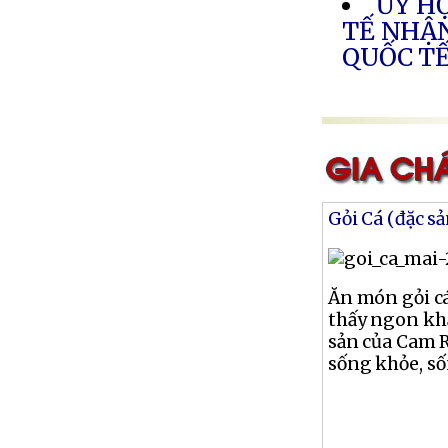
ỦY HỘ
TẾ NHẬN
QUỐC TẾ
Gỏi Cá (đặc s
Ăn món gỏi cá
thấy ngon khẩ
sản của Cam 
sống khỏe, số