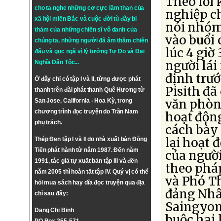
Theo lời 
cho ta nghe những cơ cực lầm than của
nghiệp c
xã hội miền Bắc và cuộc đời tù đày bi
nói nhóm 
thảm của những chiến sĩ vô danh của
vào buổi 
chúng ta, những người đã âm thầm chiến
lúc 4 giờ
đấu và gục ngã vì lý tưởng
Tự Do
và
Đại
người lái
Nghĩa Dân Tộc
...
định trướ
Ở đây chỉ có tập I và II, từng được phát
Pisith đã
thanh trên đài phát thanh Quê Hương từ
văn phòn
San Jose, California - Hoa Kỳ, trong
chương trình đọc truyện do Trần Nam
hoạt động
phụ trách.
cách bày 
lại hoạt
Thép Đen tập I và II do nhà xuất bản Đông
Tiến phát hành từ năm 1987. Đến năm
của người
1991, tác giả tự xuất bản tập III và đến
theo phá
năm 2005 thì hoàn tất tập IV. Quý vị có thể
và Phó T
hỏi mua sách hay dĩa đọc truyện qua địa
đảng Nhân
chỉ sau đây:
Saingyon
Dang Chi Binh
buộc hai 