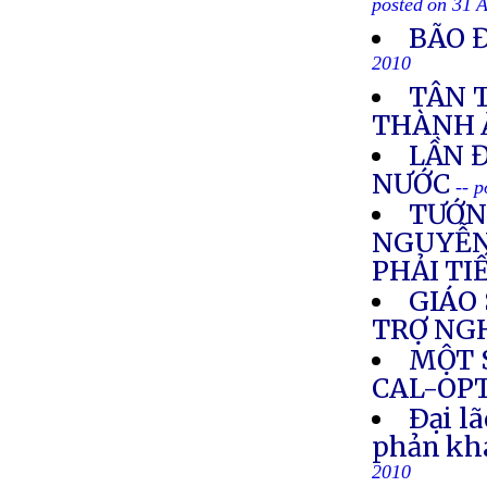
posted on 31 
BÃO 
2010
TÂN 
THÀNH 
LẦN 
NƯỚC
-- 
TƯỚN
NGUYỄN 
PHẢI TI
GIÁO 
TRỢ NG
MỘT 
CAL-OP
Ðại l
phản khá
2010