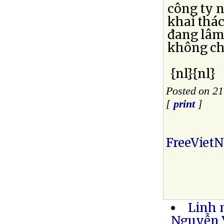
công ty 
khai thác
đang lâm
không ch
{nl}{nl}
Posted on 2
[
print
]
FreeViet
Linh 
Nguyễn V