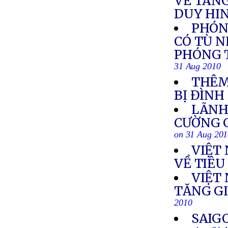
VỀ TAN
DUY HI
PHÓN
CÓ TÙ 
PHÓNG T
31 Aug 2010
THÊM
BỊ ĐÌNH
LÃNH
CƯỜNG G
on 31 Aug 20
VIỆT
VỀ TIÊU
VIỆT 
TĂNG G
2010
SAIG