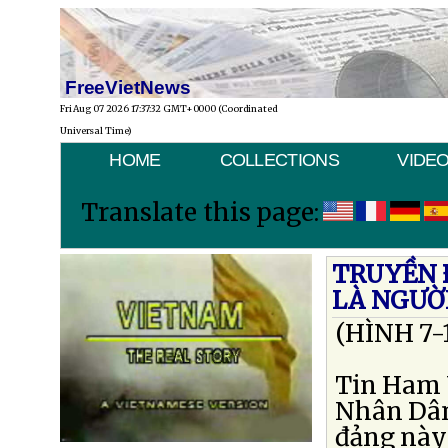
FreeVietNews
Fri Aug 07 2026 17:37:32 GMT+0000 (Coordinated
Universal Time)
HOME
COLLECTIONS
VIDE
Translate this page:
TRUYỀN 
LÀ NGƯỜ
(HÌNH 7-
Tin Ham 
Nhân Dân
đảng này