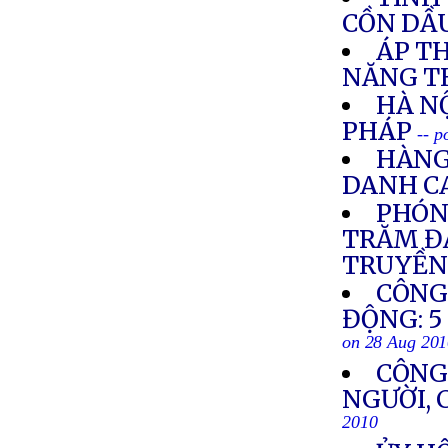
CỒN DẦ
ÁP TH
NĂNG T
HÀ N
PHÁP
-- p
HÀNG
DANH C
PHÓN
TRĂM ĐẠ
TRUYỀN
CÔNG
ĐỘNG: 5
on 28 Aug 20
CÔNG
NGƯỜI, 
2010