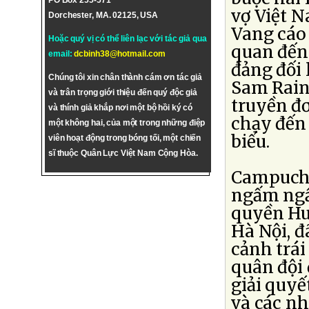
PO Box 255-571
vợ Việt 
Dorchester, MA. 02125, USA
Vang cáo 
Hoặc quý vị có thể liên lạc với tác giả qua
quan đến
email:
dcbinh38@hotmail.com
đảng đối
Chúng tôi xin chân thành cám ơn tác giả
Sam Rain
và trân trọng giới thiệu đến quý độc giả
truyền đ
và thính giả khắp nơi một bộ hồi ký có
chạy đến 
một không hai, của một trong những điệp
biểu.
viên hoạt động trong bóng tối, một chiến
sĩ thuộc Quân Lực Việt Nam Cộng Hòa.
Campuchi
ngấm ngầ
quyền Hun
Hà Nội, đ
cảnh trá
quân đội 
giải quyế
và các nh