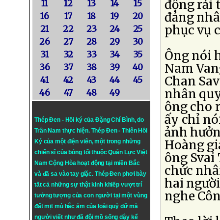
động rải 
11
12
13
14
15
đảng nhâ
16
17
18
19
20
phục vụ c
21
22
23
24
25
26
27
28
29
30
Ông nói h
31
32
33
34
35
Nam Vang 
36
37
38
39
40
Chan Save
41
42
43
44
45
nhân quy
46
47
48
49
ông cho r
ấy chỉ n
Thép Đen - Hồi ký của Đặng Chí Bình
, do
ảnh hưởng
Trần Nam thực hiện.
Thép Đen
- Thiên Hồi
Hoàng gia
Ký của một điện viên, một trong những
chiến sĩ của bóng tối thuộc Quân Lực Việt
ông Svai 
Nam Cộng Hòa hoạt động tại miền Bắc
chức nhâ
và đã sa vào tay giặc. Thép Đen phơi bày
hai người
tất cả những sự thật kinh khiếp vượt trí
nghe Công
tưởng tượng của con người tại một vùng
đất mịt mù hắc ám của loài quỷ dữ mà
người viết như đã đội mồ sống dậy kể