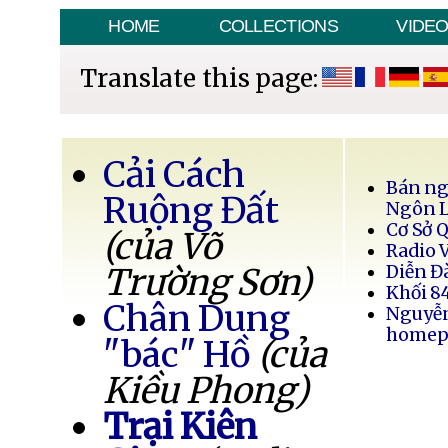
HOME
COLLECTIONS
VIDE
Translate this page:
Cải Cách
Bán ng
Ruộng Đất
Ngôn 
Cơ Sở 
(của Võ
Radio 
Trường Sơn)
Diễn Đ
Khối 8
Chân Dung
Nguyễ
homep
"bác" Hồ
(của
Kiều Phong)
Trại Kiên