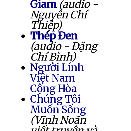
Giam
(audio -
Nguyễn Chí
Thiệp)
Thép Đen
(audio - Đặng
Chí Bình)
Người Lính
Việt Nam
Cộng Hòa
Chúng Tôi
Muốn Sống
(Vĩnh Noãn
viết truyện và