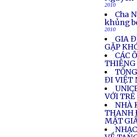
2010
Cha N
khủng b
2010
GIA Đ
GẶP KH
CÁC 
THIÊNG
TỔNG
ĐI VIỆT
UNIC
VỚI TRẺ
NHÀ 
THANH 
MẬT GI
NHẠC