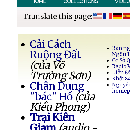
HOME
COLLECTIONS
VIDE
Translate this page:
Cải Cách
Bán ng
Ruộng Đất
Ngôn 
Cơ Sở 
(của Võ
Radio 
Trường Sơn)
Diễn Đ
Khối 8
Chân Dung
Nguyễ
homep
"bác" Hồ
(của
Kiều Phong)
Trại Kiên
Giam
(audio -