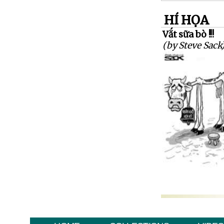
HÍ HỌA
Vắt sữa bò !!!
(by Steve Sack