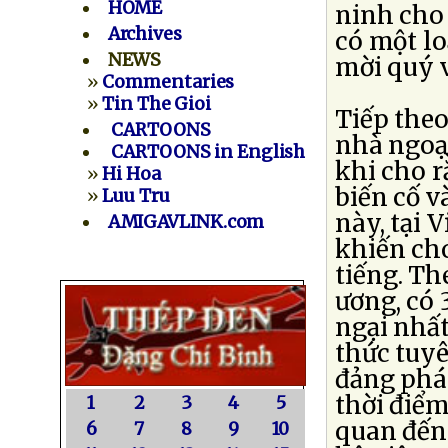
HOME
ninh cho
Archives
có một lo
NEWS
mời quý v
»
Commentaries
»
Tin The Gioi
Tiếp theo
CARTOONS
nhà ngoạ
CARTOONS in English
khi cho r
»
Hi Hoa
biến cố v
»
Luu Tru
này, tại
AMIGAVLINK.com
khiến cho
tiếng. Th
ương, có 
ngại nhất
thức tuyê
đảng phái
thời điểm
1
2
3
4
5
quan đến
6
7
8
9
10