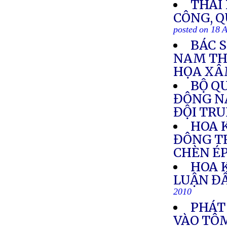
THÁI
CÔNG, Q
posted on 18 
BÁC 
NAM TH
HỌA XÂ
BỘ Q
ĐÔNG N
ĐỘI TR
HOA 
ĐÔNG T
CHÈN É
HOA 
LUẬN Đ
2010
PHÁT
VÀO TÔ