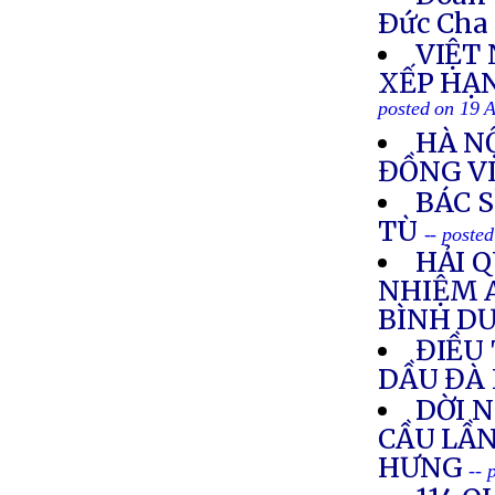
Ðức Cha 
VIỆT
XẾP HẠ
posted on 19 
HÀ NỘ
ĐỒNG V
BÁC 
TÙ
-- poste
HẢI 
NHIỆM 
BÌNH D
ĐIỀU 
DẦU ĐÀ
DỜI 
CẦU LẦN
HƯNG
-- 