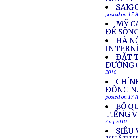
SAIG
posted on 17 
MỸ C
ĐỀ SÔN
HÀ NỘ
INTERN
ĐẶT 
ĐƯỜNG G
2010
CHÍN
ÐÔNG NA
posted on 17 
BỘ Q
TIẾNG 
Aug 2010
SIÊU