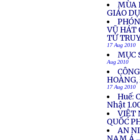
MÙA 
GIÁO D
PHÓN
VŨ HÁT 
TỬ TRU
17 Aug 2010
MỤC 
Aug 2010
CÔNG
HOÀNG, 
17 Aug 2010
Huế: 
Nhật 1.0
VIỆT
QUỐC P
AN N
NAM Á
-