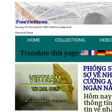
FreeVietNews
Sun Aug 09 2026 14:11:02 GMT+0000 (Coordinated
Universal Time)
HOME
COLLECTIONS
VIDE
Translate this page:
PHÓNG SỰ
SỢ VỀ N
CƯỜNG A
NGÀN N
Hôm nay t
thông tín
tin về n