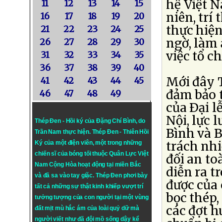
hệ Việt 
11
12
13
14
15
niên, trí
16
17
18
19
20
thực hiện
21
22
23
24
25
ngờ, làm
26
27
28
29
30
việc tổ ch
31
32
33
34
35
36
37
38
39
40
Mới đây 
41
42
43
44
45
đảm bảo t
46
47
48
49
của Ðại 
Nội, lực 
Thép Đen - Hồi ký của Đặng Chí Bình
, do
Bình và B
Trần Nam thực hiện.
Thép Đen
- Thiên Hồi
trách nhi
Ký của một điện viên, một trong những
chiến sĩ của bóng tối thuộc Quân Lực Việt
đối an to
Nam Cộng Hòa hoạt động tại miền Bắc
diễn ra t
và đã sa vào tay giặc. Thép Đen phơi bày
được của 
tất cả những sự thật kinh khiếp vượt trí
bọc thép,
tưởng tượng của con người tại một vùng
các đợt h
đất mịt mù hắc ám của loài quỷ dữ mà
người viết như đã đội mồ sống dậy kể