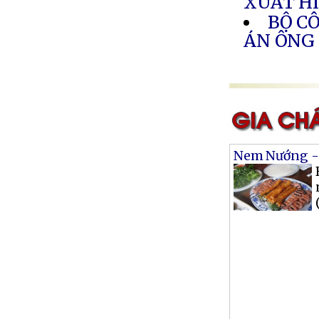
XUẤT H
BỘ C
ÁN ÔNG
Nem Nướng -