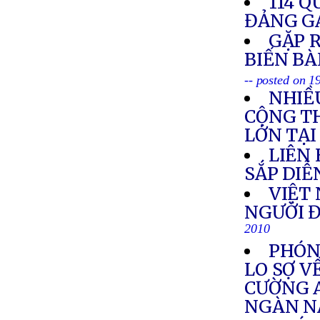
114 Q
ĐẢNG G
GẶP R
BIẾN BÀ
-- posted on 
NHIỀ
CỘNG T
LỚN TẠ
LIÊN
SẮP DIỄ
VIỆT 
NGƯỜI Đ
2010
PHÓNG
LO SỢ V
CƯỜNG 
NGÀN 