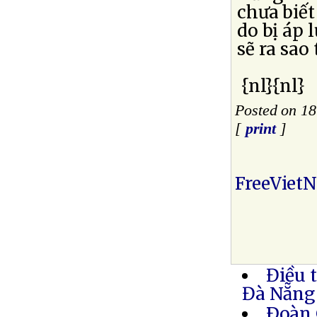
chưa biết
do bị áp 
sẽ ra sao
{nl}{nl}
Posted on 1
[
print
]
FreeViet
Điều 
Đà Nẵng
Ðoàn 