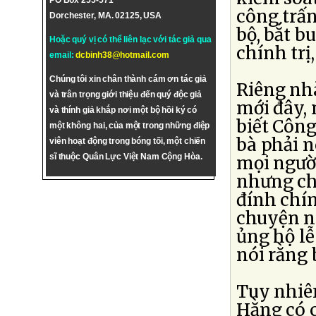
PO Box 255-571
công trấn
Dorchester, MA. 02125, USA
bộ, bắt b
Hoặc quý vị có thể liên lạc với tác giả qua
chính trị,
email:
dcbinh38@hotmail.com
Chúng tôi xin chân thành cám ơn tác giả
Riêng nh
và trân trọng giới thiệu đến quý độc giả
mới đây, 
và thính giả khắp nơi một bộ hồi ký có
biết Công
một không hai, của một trong những điệp
bà phải 
viên hoạt động trong bóng tối, một chiến
sĩ thuộc Quân Lực Việt Nam Cộng Hòa.
mọi người
nhưng ch
đính chí
chuyện nà
ủng hộ l
nói rằng 
Tuy nhiên
Hằng có 