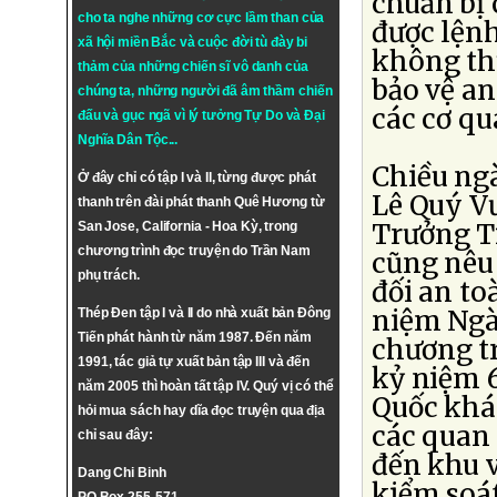
chuẩn bị 
cho ta nghe những cơ cực lầm than của
được lệnh
xã hội miền Bắc và cuộc đời tù đày bi
không thư
thảm của những chiến sĩ vô danh của
bảo vệ an
chúng ta, những người đã âm thầm chiến
các cơ qu
đấu và gục ngã vì lý tưởng
Tự Do
và
Đại
Nghĩa Dân Tộc
...
Chiều ngà
Ở đây chỉ có tập I và II, từng được phát
Lê Quý V
thanh trên đài phát thanh Quê Hương từ
Trưởng Ti
San Jose, California - Hoa Kỳ, trong
chương trình đọc truyện do Trần Nam
cũng nêu 
phụ trách.
đối an to
niệm Ngà
Thép Đen tập I và II do nhà xuất bản Đông
Tiến phát hành từ năm 1987. Đến năm
chương t
1991, tác giả tự xuất bản tập III và đến
kỷ niệm 
năm 2005 thì hoàn tất tập IV. Quý vị có thể
Quốc khán
hỏi mua sách hay dĩa đọc truyện qua địa
các quan 
chỉ sau đây:
đến khu v
Dang Chi Binh
kiểm soát