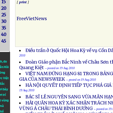
15
[
print
]
20
25
FreeVietNews
30
35
40
45
Điều trần ở Quốc Hội Hoa Kỳ về vụ Cồn 
2010
Ðoàn Giáo phận Bắc Ninh về Châu Sơn 
nh
, do
Quang Kiệt
iên Hồi
-- posted on 19 Aug 2010
hững
VIỆT NAM ĐỨNG HẠNG 81 TRONG BẢNG
ực Việt
GIA CỦA NEWSWEEK
-- posted on 19 Aug 2010
 Bắc
HÀ NỘI QUYẾT ĐỊNH TIẾP TỤC PHÁ GI
ơi bày
19 Aug 2010
t trí
BÁC SĨ LÊ NGUYÊN SANG VỪA MÃN HẠ
t vùng
HẢI QUÂN HOA KỲ XÁC NHẬN TRÁCH N
 mà
VÙNG Á CHÂU THÁI BÌNH DƯƠNG
-- posted on 19
 kể