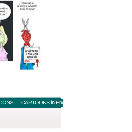
OONS
CARTOONS in English