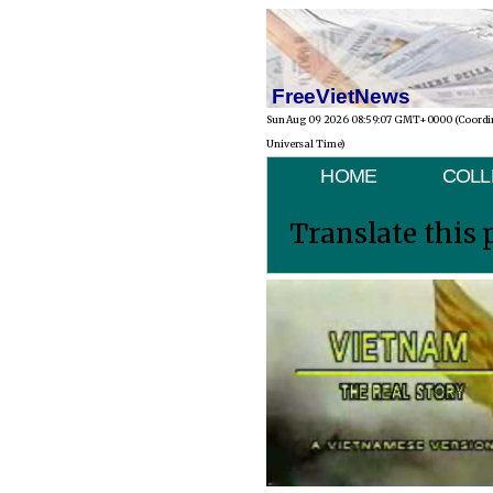
FreeVietNews
Sun Aug 09 2026 08:59:07 GMT+0000 (Coordi
Universal Time)
HOME
COLL
Translate this 