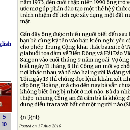
năm 1973, đến cuối thập niên 1990 ông trở v
ước mơ góp phần đào tạo một thế hệ ý thức
trách nhiệm để tích cực xây dựng một đất n
mặt.
Gần đây ông được nhiều người biết đến sau 
bạn bè cùng ký tên vào bản kiến nghị yêu 
lish
cho phép Trung Cộng khai thác bauxite ở 
gia buổi tọa đàm về Biển Ðông và Hải Ðảo Vi
Saigon vào cuối tháng 9 năm ngoái. Vợ ông 
biết ngày 11 tháng 8 thì Công an mời vợ chồ
nơi khác nhau, và tố cáo hai người là đảng 
Tối ngày 13 thì chúng đọc lệnh khám xét nh
cấp ông Hoàng, mà cho đến nay bà vẫn chưa
không biết ông bị nhốt ở nơi nào. Bà đã nh
thiệp, nhưng Công an đã cấm bà là không 
dung điều tra ra với bất cứ một người nào.(
5
{nl}{nl}
10
Posted on 17 Aug 2010