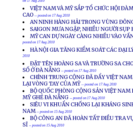
on 17 Aug 2010
VIỆT NAM VÀ MỸ SẮP TỔ CHỨC HỘI ĐÀ
CAO
-- posted on 17 Aug 2010
AN NINH HÀNG HẢI TRONG VÙNG ĐÔN
SAIGON MƯA NGẬP, NHIỀU NGƯỜI SỤP
MỸ CAN DỰ NGÀY CÀNG NHIỀU VÀO VẤ
posted on 17 Aug 2010
HÀ NỘI GIA TĂNG KIỂM SOÁT CÁC ĐẠI 
2010
ĐẶT TÊN HOÀNG SA VÀ TRƯỜNG SA CH
SỐ Ở ĐÀ NẴNG
-- posted on 17 Aug 2010
CHÍNH TRUNG CỘNG ÐÃ ÐẨY VIỆT NAM
LẠI VÒNG TAY CỦA MỸ
-- posted on 17 Aug 2010
BỘ QUỐC PHÒNG CỘNG SẢN VIỆT NAM L
MỸ GHÉ ÐÀ NẴNG
-- posted on 17 Aug 2010
SIÊU VI KHUẨN CHỐNG LẠI KHÁNG SINH
NAM
-- posted on 15 Aug 2010
BỘ CÔNG AN ÐÃ HOÀN TẤT ÐIỀU TRA 
SĨ
-- posted on 15 Aug 2010