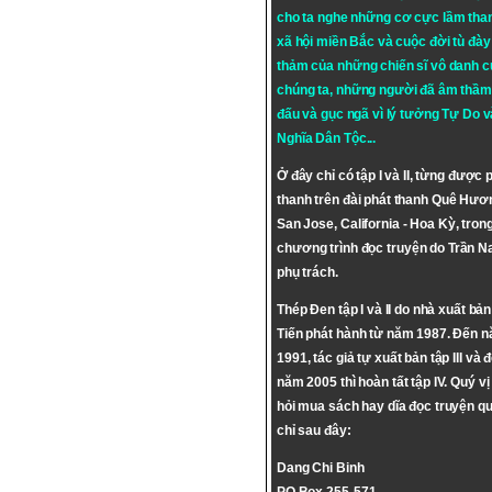
cho ta nghe những cơ cực lầm tha
xã hội miền Bắc và cuộc đời tù đày 
thảm của những chiến sĩ vô danh c
chúng ta, những người đã âm thầm
đấu và gục ngã vì lý tưởng
Tự Do
v
Nghĩa Dân Tộc
...
Ở đây chỉ có tập I và II, từng được 
thanh trên đài phát thanh Quê Hươ
San Jose, California - Hoa Kỳ, tron
chương trình đọc truyện do Trần 
phụ trách.
Thép Đen tập I và II do nhà xuất bả
Tiến phát hành từ năm 1987. Đến 
1991, tác giả tự xuất bản tập III và 
năm 2005 thì hoàn tất tập IV. Quý vị
hỏi mua sách hay dĩa đọc truyện qu
chỉ sau đây:
Dang Chi Binh