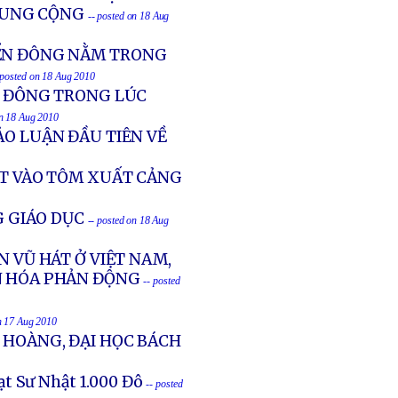
RUNG CỘNG
-- posted on 18 Aug
IỂN ĐÔNG NẰM TRONG
 posted on 18 Aug 2010
N ĐÔNG TRONG LÚC
on 18 Aug 2010
ẢO LUẬN ĐẦU TIÊN VỀ
ẤT VÀO TÔM XUẤT CẢNG
 GIÁO DỤC
-- posted on 18 Aug
N VŨ HÁT Ở VIỆT NAM,
N HÓA PHẢN ĐỘNG
-- posted
n 17 Aug 2010
 HOÀNG, ĐẠI HỌC BÁCH
ạt Sư Nhật 1.000 Đô
-- posted