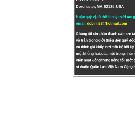
PO Box 255-571
Dorchester, MA. 02125, USA
Hoặc quý vị có thể liên lạc với tác 
email:
dcbinh38@hotmail.com
Chúng tôi xin chân thành cám ơn tá
và trân trọng giới thiệu đến quý độc
và thính giả khắp nơi một bộ hồi ký
một không hai, của một trong nhữn
viên hoạt động trong bóng tối, một 
sĩ thuộc Quân Lực Việt Nam Cộng 