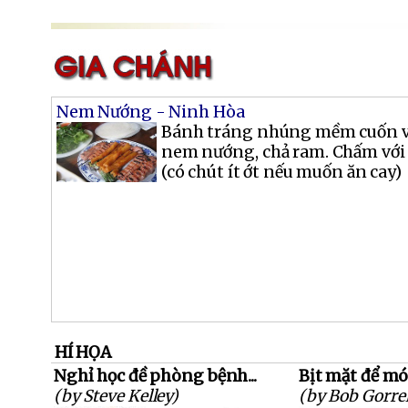
Nem Nướng - Ninh Hòa
Bánh tráng nhúng mềm cuốn với
nem nướng, chả ram. Chấm với
(có chút ít ớt nếu muốn ăn cay)
HÍ HỌA
Nghỉ học đề phòng bệnh...
Bịt mặt để móc
(by Steve Kelley)
(by Bob Gorrel