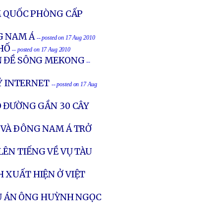
M QUỐC PHÒNG CẤP
G NAM Á
-- posted on 17 Aug 2010
 HỐ
-- posted on 17 Aug 2010
N ĐỀ SÔNG MEKONG
--
LÝ INTERNET
-- posted on 17 Aug
O ĐƯỜNG GẦN 30 CÂY
 VÀ ÐÔNG NAM Á TRỞ
ÊN TIẾNG VỀ VỤ TÀU
 XUẤT HIỆN Ở VIỆT
VỤ ÁN ÔNG HUỲNH NGỌC