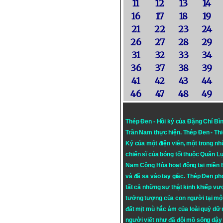
11
12
13
14
16
17
18
19
21
22
23
24
26
27
28
29
31
32
33
34
36
37
38
39
41
42
43
44
46
47
48
49
Thép Đen - Hồi ký của Đặng Chí Bì
Trần Nam thực hiện.
Thép Đen
- Th
Ký của một điện viên, một trong n
chiến sĩ của bóng tối thuộc Quân L
Nam Cộng Hòa hoạt động tại miền
và đã sa vào tay giặc. Thép Đen ph
tất cả những sự thật kinh khiếp vượ
tưởng tượng của con người tại mộ
đất mịt mù hắc ám của loài quỷ dữ
người viết như đã đội mồ sống dậy