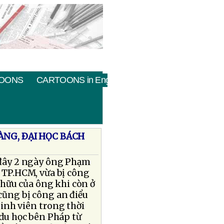
OONS
CARTOONS in English
ÀNG, ÐẠI HỌC BÁCH
h đây 2 ngày ông Phạm
 TP.HCM, vừa bị công
n hữu của ông khi còn ở
ũng bị công an điểu
 sinh viên trong thời
du học bên Pháp từ