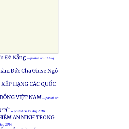
Dầu Đà Nẵng
-- posted on 19 Aug
thăm Ðức Cha Giuse Ngô
 XẾP HẠNG CÁC QUỐC
Á ĐỒNG VIỆT NAM
-- posted on
N TÙ
-- posted on 19 Aug 2010
HIỆM AN NINH TRONG
 Aug 2010