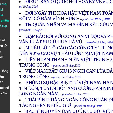
ĐIỀU TRẦN Ở QUỐC HỘI HOA KỲ VỀ VỤ
n của
on 19 Aug 2010
bi
DỜI NGÀY THI HOA HẬU VIỆT NAM TOÀN
ủa
ĐỐI VÌ CÓ ĐÀM VĨNH HƯNG
-- posted on 19 Aug 2010
 chiến
114 QUÂN NHÂN VÀ GIA ĐÌNH KÊU CỨU V
à
Đại
posted on 19 Aug 2010
GẶP RẮC RỐI VỚI CÔNG AN VÌ ĐỌC VÀ P
phát
VẤN LUẬT SƯ CÙ HUY HÀ VŨ
-- posted on 19 Aug 2010
ng từ
NHIỀU LỜI TỐ CÁO CÁC CÔNG TY TRU
g
ĐẾN 90% CÁC VỤ THẦU LỚN TẠI VIỆT NA
Nam
LIÊN HOAN THANH NIÊN VIỆT-TRUNG 20
TRUNG CỘNG
-- posted on 19 Aug 2010
VIỆT NAM BẮT GIỮ 13 NGHI CAN LỪA Đ
n Đông
TRUNG CỘNG
năm
-- posted on 19 Aug 2010
PHÓNG SỰ ĐẶC BIỆT TỪ VIỆT NAM: HÀ 
đến
TIN ĐỒN, TUYÊN BỐ TĂNG CƯỜNG AN NIN
 có thể
LONG NGÀN NĂM
a địa
-- posted on 18 Aug 2010
THÁI BÌNH: HÀNG NGÀN CÔNG NHÂN ĐÌ
TẮC NGHẼN NHIỀU GIỜ
-- posted on 18 Aug 2010
BÁC SĨ NGUYỄN ĐAN QUẾ KÊU GỌI VIỆ