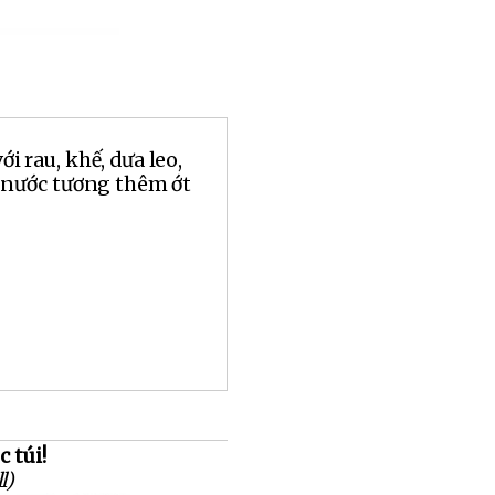
 rau, khế, dưa leo,
 nước tương thêm ớt
 túi!
l)