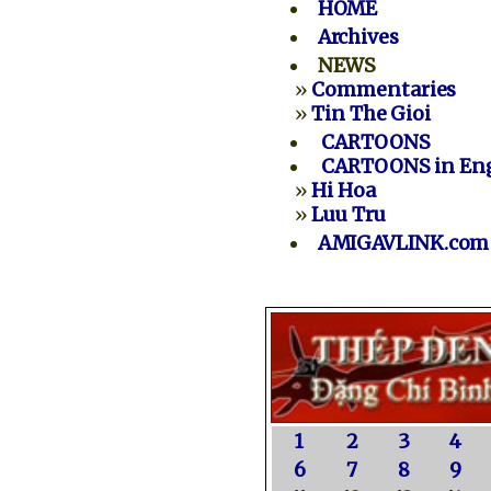
HOME
Archives
NEWS
»
Commentaries
»
Tin The Gioi
CARTOONS
CARTOONS in Eng
»
Hi Hoa
»
Luu Tru
AMIGAVLINK.com
1
2
3
4
6
7
8
9