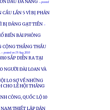
 CỒN DẦU ĐÀ NẴNG
-- posted
 CẦU LẦN 5 VÌ BỊ PHẢN
Ì BỊ ĐẢNG GẠT TIỀN
--
HỔ BIẾN BÀI PHỎNG
NG CỘNG THẮNG THẦU
M
-- posted on 19 Aug 2010
10 SẮP DIỄN RA TẠI
ẢO NGƯỜI ĐÀI LOAN VÀ
NỘI LO SỢ VỀ NHỮNG
H CHO LỄ HỘI THĂNG
NH CÔNG, QUỐC LỘ 10
T NAM THIẾT LẬP DÂN