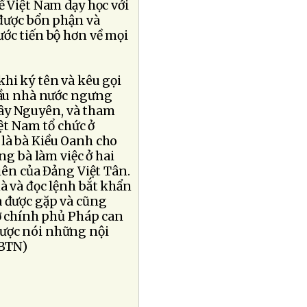
ề Việt Nam dạy học với
 được bổn phận và
ước tiến bộ hơn về mọi
khi ký tên và kêu gọi
cầu nhà nước ngưng
Tây Nguyên, và tham
ệt Nam tổ chức ở
là bà Kiều Oanh cho
ng bà làm việc ở hai
viên của Ðảng Việt Tân.
à và đọc lệnh bắt khẩn
 được gặp và cũng
ờ chính phủ Pháp can
được nói những nội
SBTN)