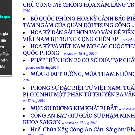
CHỦ CÙNG MỸ CHỐNG HỌA XÂM LĂNG T
2010
giả qua
BỘ QUỐC PHÒNG HOA KỲ CẢNH BÁO B
TẦM NGẮM CỦA QUÂN ĐỘI TRUNG CỘNG
--
HOA KỲ DẤN SÂU HƠN VÀO VẤN ĐỀ BIỂ
c giả
VIỆT NAM BỊ TRUNG CỘNG CHÈN ÉP
-- posted 
 giả
HOA KỲ VÀ VIỆT NAM MỞ CÁC CUỘC TH
 có
QUỐC PHÒNG
g điệp
-- posted on 18 Aug 2010
PHÁT HIỆN HƠN 20 CƠ SỞ ĐƯA TẠP CH
chiến
Hòa.
-- posted on 18 Aug 2010
MÙA KHAI TRƯỜNG, MÙA THAM NHŨNG
2010
PHÓNG SỰ ĐẶC BIỆT TỪ VIỆT NAM: TUẤ
BỊ COI NHƯ MỘT PHẦN TỬ TRUYỀN BÁ VĂ
on 17 Aug 2010
MỤC SƯ DƯƠNG KIM KHẢI BỊ BẮT
-- posted o
CÔNG AN BẮT GIỮ GIÁO SƯ PHẠM MINH
KHOA SAIGON
-- posted on 17 Aug 2010
Huế: Chùa Xây, Công An Cản; Sàigòn: Ph