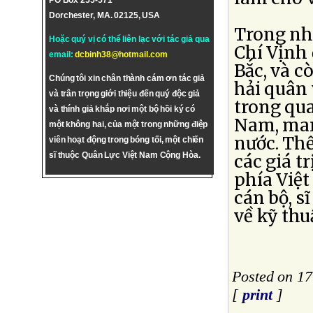
PO Box 255-571
Dorchester, MA. 02125, USA
Trong nh
Hoặc quý vị có thể liên lạc với tác giả qua
Chí Vịnh 
email:
dcbinh38@hotmail.com
Bắc, và c
Chúng tôi xin chân thành cám ơn tác giả
hải quân 
và trân trọng giới thiệu đến quý độc giả
trong qua
và thính giả khắp nơi một bộ hồi ký có
Nam, mang
một không hai, của một trong những điệp
nước. Th
viên hoạt động trong bóng tối, một chiến
sĩ thuộc Quân Lực Việt Nam Cộng Hòa.
các giá t
phía Việt
cán bộ, s
về kỹ thu
Posted on 1
[
print
]