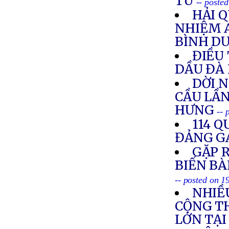
TÙ
-- poste
HẢI 
NHIỆM 
BÌNH D
ĐIỀU 
DẦU ĐÀ
DỜI 
CẦU LẦN
HƯNG
-- 
114 Q
ĐẢNG G
GẶP R
BIẾN BÀ
-- posted on 
NHIỀ
CỘNG T
LỚN TẠ