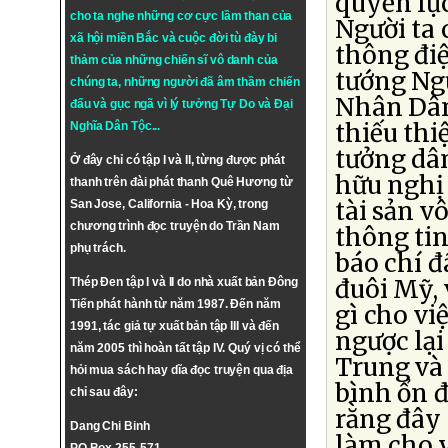
quyền lực
cho ta nghe những cơ cực lầm than của
Người ta
xã hội miền Bắc và cuộc đời tù đày bi
thông điệ
thảm của những chiến sĩ vô danh của
tướng Ngu
chúng ta, những người đã âm thầm chiến
Nhân Dân
đấu và gục ngã vì lý tưởng
Tự Do
và
Đại
thiếu thi
Nghĩa Dân Tộc
...
tưởng dân
Ở đây chỉ có tập I và II, từng được phát
hữu nghị 
thanh trên đài phát thanh Quê Hương từ
tài sản v
San Jose, California - Hoa Kỳ, trong
chương trình đọc truyện do Trần Nam
thông tin
phụ trách.
báo chí đ
đuôi Mỹ, 
Thép Đen tập I và II do nhà xuất bản Đông
Tiến phát hành từ năm 1987. Đến năm
gì cho vi
1991, tác giả tự xuất bản tập III và đến
ngược lại
năm 2005 thì hoàn tất tập IV. Quý vị có thể
Trung và 
hỏi mua sách hay dĩa đọc truyện qua địa
bình ổn đ
chỉ sau đây:
rằng đây 
Dang Chi Binh
làm cho v