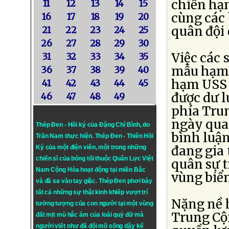
chiến hạ
11
12
13
14
15
cùng các 
16
17
18
19
20
quân đội 
21
22
23
24
25
26
27
28
29
30
Việc các 
31
32
33
34
35
mẫu hạm 
36
37
38
39
40
hạm USS 
41
42
43
44
45
được dư l
46
47
48
49
phía Tru
ngày qua,
Thép Đen - Hồi ký của Đặng Chí Bình
, do
bình luận
Trần Nam thực hiện.
Thép Đen
- Thiên Hồi
đang gia 
Ký của một điện viên, một trong những
chiến sĩ của bóng tối thuộc Quân Lực Việt
quân sự 
Nam Cộng Hòa hoạt động tại miền Bắc
vùng biể
và đã sa vào tay giặc. Thép Đen phơi bày
tất cả những sự thật kinh khiếp vượt trí
Nặng nề 
tưởng tượng của con người tại một vùng
Trung Cộ
đất mịt mù hắc ám của loài quỷ dữ mà
người viết như đã đội mồ sống dậy kể