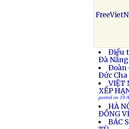
FreeViet
Điều 
Đà Nẵng
Ðoàn 
Ðức Cha 
VIỆT
XẾP HẠ
posted on 19 
HÀ NỘ
ĐỒNG V
BÁC 