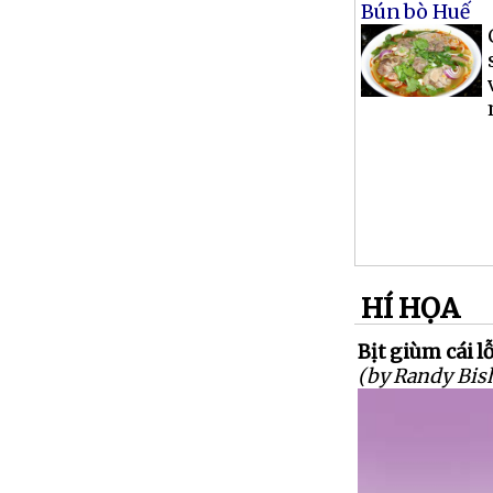
Bún bò Huế
HÍ HỌA
Bịt giùm cái lỗ
(by Randy Bis