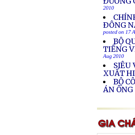
ĐƯỜNG G
2010
CHÍN
ÐÔNG NA
posted on 17 
BỘ Q
TIẾNG 
Aug 2010
SIÊU
XUẤT H
BỘ C
ÁN ÔNG