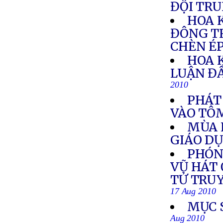
ĐỘI TR
HOA 
ĐÔNG T
CHÈN É
HOA 
LUẬN Đ
2010
PHÁT
VÀO TÔ
MÙA 
GIÁO D
PHÓN
VŨ HÁT 
TỬ TRU
17 Aug 2010
MỤC 
Aug 2010