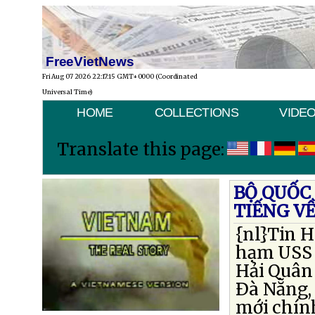
FreeVietNews
Fri Aug 07 2026 22:17:15 GMT+0000 (Coordinated
Universal Time)
HOME
COLLECTIONS
VIDE
Translate this page:
BỘ QUỐC
TIẾNG V
{nl}Tin H
hạm USS 
Hải Quân
Ðà Nẵng,
mới chính