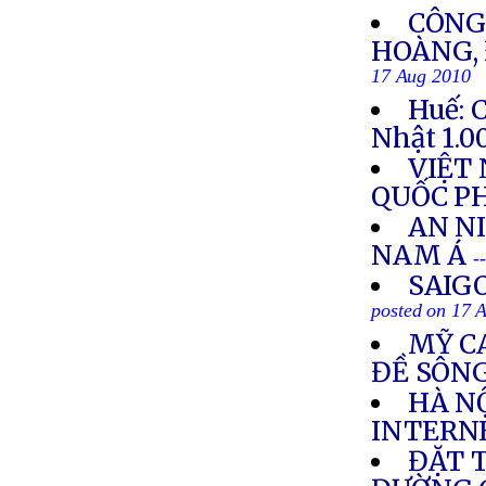
CÔNG
HOÀNG, 
17 Aug 2010
Huế: 
Nhật 1.0
VIỆT
QUỐC P
AN N
NAM Á
-
SAIG
posted on 17 
MỸ C
ĐỀ SÔN
HÀ NỘ
INTERN
ĐẶT 