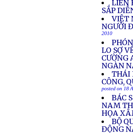
LIÊN
SẮP DIỄ
VIỆT 
NGƯỜI Đ
2010
PHÓNG
LO SỢ V
CƯỜNG 
NGÀN 
THÁI
CÔNG, Q
posted on 18 
BÁC 
NAM TH
HỌA XÂ
BỘ Q
ĐÔNG N