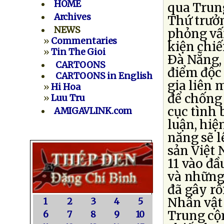
HOME
qua Trun
Archives
Thứ trưởn
NEWS
phỏng vấ
»
Commentaries
kiện chi
»
Tin The Gioi
Ðà Nẵng,
CARTOONS
điểm độc
CARTOONS in English
gia liên
»
Hi Hoa
để chống
»
Luu Tru
cục tình 
AMIGAVLINK.com
luận, hiệ
năng sẽ 
sản Việt 
11 vào đầ
và những 
đã gây rố
Nhân vật
1
2
3
4
5
Trung cộn
6
7
8
9
10