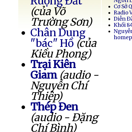
Ruộng Đất
Ngôn 
Cơ Sở 
(của Võ
Radio 
Trường Sơn)
Diễn Đ
Khối 8
Chân Dung
Nguyễ
homep
"bác" Hồ
(của
Kiều Phong)
Trại Kiên
Giam
(audio -
Nguyễn Chí
Thiệp)
Thép Đen
(audio - Đặng
Chí Bình)