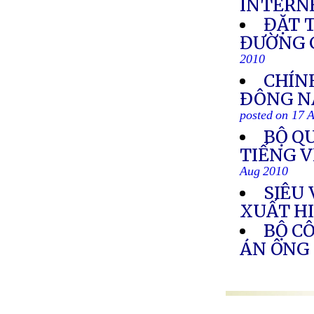
INTERN
ĐẶT 
ĐƯỜNG G
2010
CHÍN
ÐÔNG NA
posted on 17 
BỘ Q
TIẾNG 
Aug 2010
SIÊU
XUẤT H
BỘ C
ÁN ÔNG