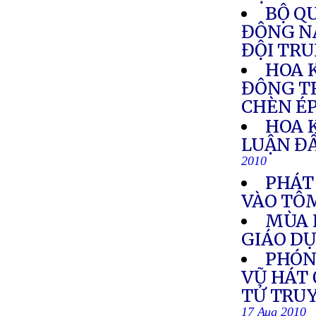
BỘ Q
ĐÔNG N
ĐỘI TR
HOA 
ĐÔNG T
CHÈN É
HOA 
LUẬN Đ
2010
PHÁT
VÀO TÔ
MÙA 
GIÁO D
PHÓN
VŨ HÁT 
TỬ TRU
17 Aug 2010