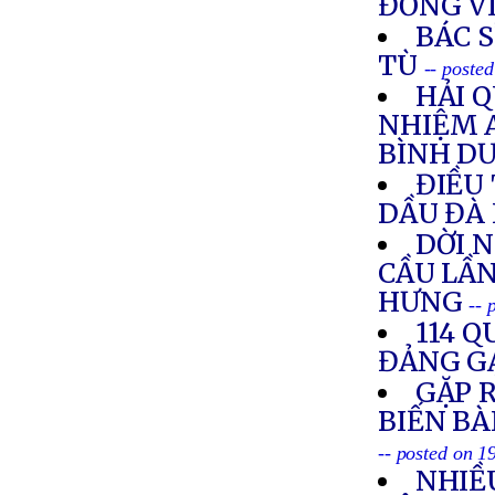
ĐỒNG V
BÁC 
TÙ
-- poste
HẢI 
NHIỆM 
BÌNH D
ĐIỀU 
DẦU ĐÀ
DỜI 
CẦU LẦN
HƯNG
-- 
114 Q
ĐẢNG G
GẶP R
BIẾN BÀ
-- posted on 
NHIỀ