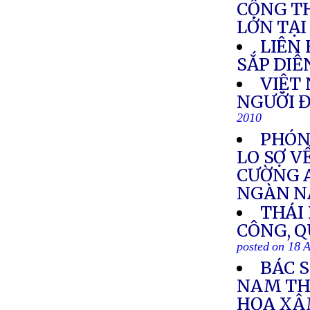
CỘNG T
LỚN TẠ
LIÊN
SẮP DIỄ
VIỆT 
NGƯỜI Đ
2010
PHÓNG
LO SỢ V
CƯỜNG 
NGÀN 
THÁI
CÔNG, Q
posted on 18 
BÁC 
NAM TH
HỌA XÂ