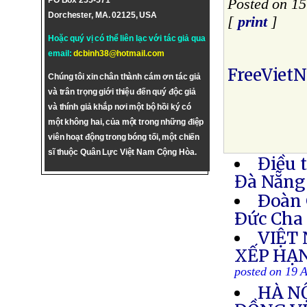
PO Box 255-571
Posted on 1
Dorchester, MA. 02125, USA
[
print
]
Hoặc quý vị có thể liên lạc với tác giả qua
email:
dcbinh38@hotmail.com
FreeViet
Chúng tôi xin chân thành cám ơn tác giả
và trân trọng giới thiệu đến quý độc giả
và thính giả khắp nơi một bộ hồi ký có
một không hai, của một trong những điệp
viên hoạt động trong bóng tối, một chiến
sĩ thuộc Quân Lực Việt Nam Cộng Hòa.
Điều 
Đà Nẵng
Ðoàn 
Ðức Cha 
VIỆT
XẾP HẠ
posted on 19 
HÀ NỘ