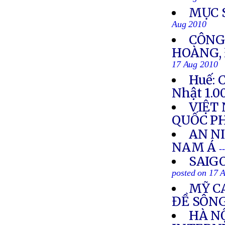
MỤC 
Aug 2010
CÔNG
HOÀNG, 
17 Aug 2010
Huế: 
Nhật 1.0
VIỆT
QUỐC P
AN N
NAM Á
-
SAIG
posted on 17 
MỸ C
ĐỀ SÔN
HÀ NỘ