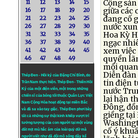
Cộng sản
11
12
13
14
15
giữa các 
16
17
18
19
20
đang cố g
21
22
23
24
25
nước xun
26
27
28
29
30
Hoa Kỳ Hi
31
32
33
34
35
ngạc nhiê
36
37
38
39
40
xem việc 
41
42
43
44
45
quyền lãn
46
47
48
49
mối quan 
Diễn đàn
Thép Đen - Hồi ký của Đặng Chí Bình
, do
tin điện 
Trần Nam thực hiện.
Thép Đen
- Thiên Hồi
nước Tru
Ký của một điện viên, một trong những
chiến sĩ của bóng tối thuộc Quân Lực Việt
lại hận t
Nam Cộng Hòa hoạt động tại miền Bắc
Ðông, đồ
và đã sa vào tay giặc. Thép Đen phơi bày
giềng tạ
tất cả những sự thật kinh khiếp vượt trí
Washingt
tưởng tượng của con người tại một vùng
cố ý khuấ
đất mịt mù hắc ám của loài quỷ dữ mà
người viết như đã đội mồ sống dậy kể