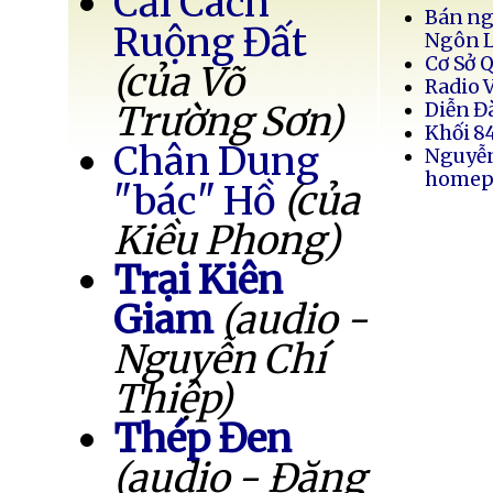
Cải Cách
Bán ng
Ruộng Đất
Ngôn 
Cơ Sở 
(của Võ
Radio 
Trường Sơn)
Diễn Đ
Khối 8
Chân Dung
Nguyễ
homep
"bác" Hồ
(của
Kiều Phong)
Trại Kiên
Giam
(audio -
Nguyễn Chí
Thiệp)
Thép Đen
(audio - Đặng