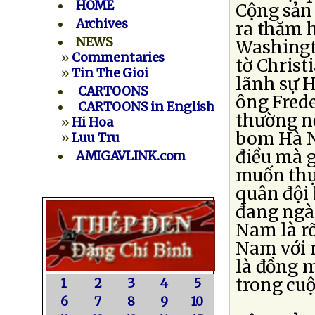
HOME
Cộng sản
Archives
ra thăm 
NEWS
Washingt
»
Commentaries
tờ Christ
»
Tin The Gioi
lãnh sự H
CARTOONS
ông Frede
CARTOONS in English
thường nế
»
Hi Hoa
bom Hà N
»
Luu Tru
điều mà g
AMIGAVLINK.com
muốn thực
quân đội
đang ngà
Nam là rõ
Nam với 
là đồng 
trong cuộ
1
2
3
4
5
6
7
8
9
10