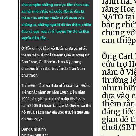
lãnh hải 
cho ta nghe những cơ cực lầm than của
rằng Hoa 
xã hội miền Bắc và cuộc đời tù đày bi
NATO tại
thảm của những chiến sĩ vô danh của
bằng chứn
chúng ta, những người đã âm thầm chiến
chung vớ
đấu và gục ngã vì lý tưởng
Tự Do
và
Đại
can thiệp
Nghĩa Dân Tộc
...
Ở đây chỉ có tập I và II, từng được phát
Ông Carl
thanh trên đài phát thanh Quê Hương từ
cứu trợ H
San Jose, California - Hoa Kỳ, trong
chương trình đọc truyện do Trần Nam
năm ở Vi
phụ trách.
thường lệ
như những
Thép Đen tập I và II do nhà xuất bản Đông
Tiến phát hành từ năm 1987. Đến năm
dựa vào c
1991, tác giả tự xuất bản tập III và đến
thêm rằng
năm 2005 thì hoàn tất tập IV. Quý vị có thể
đáng tiếc
hỏi mua sách hay dĩa đọc truyện qua địa
gian để t
chỉ sau đây:
chơi.(SBT
Dang Chi Binh