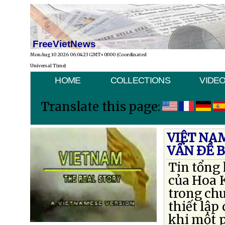
FreeVietNews
Mon Aug 10 2026 06:04:23 GMT+0000 (Coordinated
Universal Time)
HOME
COLLECTIONS
VIDE
Translate this page:
VIỆT NA
VẤN ÐỀ 
Tin tổng
của Hoa 
trong ch
thiết lập
khi một 