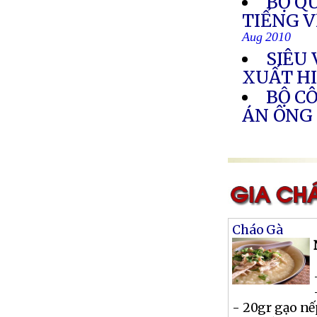
BỘ Q
TIẾNG 
Aug 2010
SIÊU
XUẤT H
BỘ C
ÁN ÔNG
Cháo Gà
- 20gr gạo n