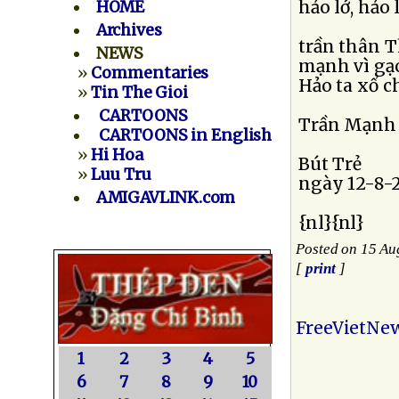
hảo lớ, hảo
HOME
Archives
trần thân T
NEWS
mạnh vì gạo
»
Commentaries
Hảo ta xổ 
»
Tin The Gioi
CARTOONS
Trần Mạnh 
CARTOONS in English
»
Hi Hoa
Bút Trẻ
»
Luu Tru
ngày 12-8-
AMIGAVLINK.com
{nl}{nl}
Posted on 15 Au
[
print
]
FreeVietNe
1
2
3
4
5
6
7
8
9
10