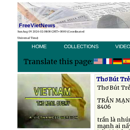
FreeVietNews
Sun Aug 09 2026 02:08:08 GMT+0000 (Coordinated
Universal Time)
HOME
COLLECTIONS
VIDE
Translate this page:
Thơ Bút Tr
Thơ Bút Tr
TRẦN MẠN
8406
trần là nhú
mạnh ai n