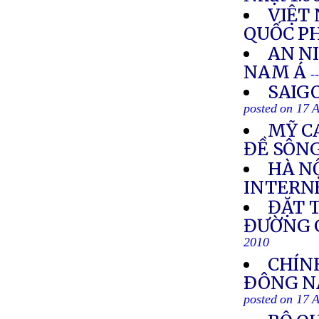
VIỆT
QUỐC P
AN N
NAM Á
-
SAIG
posted on 17 
MỸ C
ĐỀ SÔN
HÀ NỘ
INTERN
ĐẶT 
ĐƯỜNG G
2010
CHÍN
ÐÔNG NA
posted on 17 