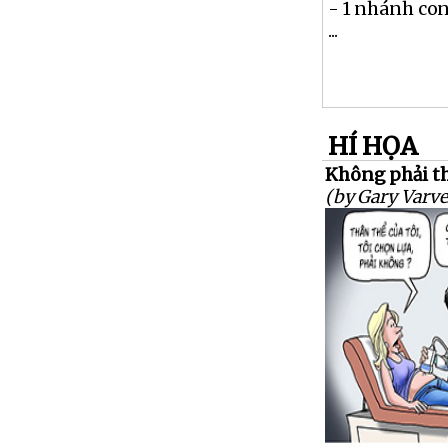
- 1 nhánh co
...
HÍ HỌA
Không phải th
(by Gary Varve