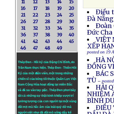
11
12
13
14
15
16
17
18
19
20
Điều 
21
22
23
24
25
Đà Nẵng
26
27
28
29
30
Ðoàn 
31
32
33
34
35
Ðức Cha 
36
37
38
39
40
VIỆT
41
42
43
44
45
XẾP HẠ
46
47
48
49
posted on 19 
HÀ NỘ
Thép Đen - Hồi ký của Đặng Chí Bình
, do
ĐỒNG V
Trần Nam thực hiện.
Thép Đen
- Thiên Hồi
BÁC 
Ký của một điện viên, một trong những
TÙ
chiến sĩ của bóng tối thuộc Quân Lực Việt
-- poste
Nam Cộng Hòa hoạt động tại miền Bắc
HẢI 
và đã sa vào tay giặc. Thép Đen phơi bày
NHIỆM 
tất cả những sự thật kinh khiếp vượt trí
BÌNH D
tưởng tượng của con người tại một vùng
ĐIỀU 
đất mịt mù hắc ám của loài quỷ dữ mà
người viết như đã đội mồ sống dậy kể