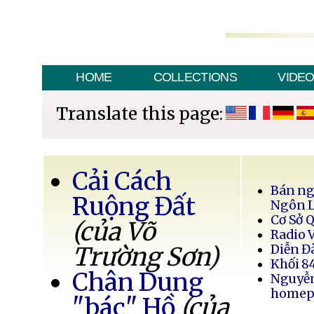
HOME
COLLECTIONS
VIDE
Translate this page:
Cải Cách
Bán ng
Ruộng Đất
Ngôn 
Cơ Sở 
(của Võ
Radio 
Trường Sơn)
Diễn Đ
Khối 8
Chân Dung
Nguyễ
homep
"bác" Hồ
(của