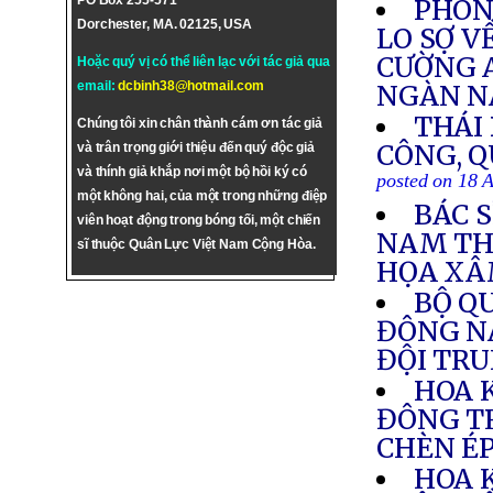
PO Box 255-571
PHÓNG
Dorchester, MA. 02125, USA
LO SỢ V
CƯỜNG 
Hoặc quý vị có thể liên lạc với tác giả qua
email:
dcbinh38@hotmail.com
NGÀN 
THÁI
Chúng tôi xin chân thành cám ơn tác giả
CÔNG, Q
và trân trọng giới thiệu đến quý độc giả
và thính giả khắp nơi một bộ hồi ký có
posted on 18 
một không hai, của một trong những điệp
BÁC 
viên hoạt động trong bóng tối, một chiến
NAM TH
sĩ thuộc Quân Lực Việt Nam Cộng Hòa.
HỌA XÂ
BỘ Q
ĐÔNG N
ĐỘI TR
HOA 
ĐÔNG T
CHÈN É
HOA 