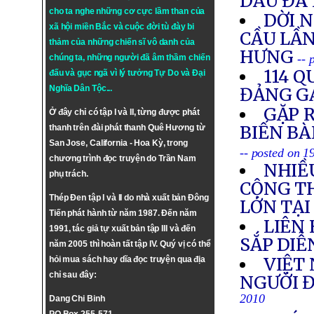
DẦU ĐÀ
cho ta nghe những cơ cực lầm than của
DỜI 
xã hội miền Bắc và cuộc đời tù đày bi
CẦU LẦN
thảm của những chiến sĩ vô danh của
HƯNG
-- 
chúng ta, những người đã âm thầm chiến
114 Q
đấu và gục ngã vì lý tưởng
Tự Do
và
Đại
Nghĩa Dân Tộc
...
ĐẢNG G
GẶP R
Ở đây chỉ có tập I và II, từng được phát
BIẾN BÀ
thanh trên đài phát thanh Quê Hương từ
San Jose, California - Hoa Kỳ, trong
-- posted on 
chương trình đọc truyện do Trần Nam
NHIỀ
phụ trách.
CỘNG T
Thép Đen tập I và II do nhà xuất bản Đông
LỚN TẠ
Tiến phát hành từ năm 1987. Đến năm
LIÊN
1991, tác giả tự xuất bản tập III và đến
SẮP DIỄ
năm 2005 thì hoàn tất tập IV. Quý vị có thể
VIỆT 
hỏi mua sách hay dĩa đọc truyện qua địa
chỉ sau đây:
NGƯỜI Đ
2010
Dang Chi Binh