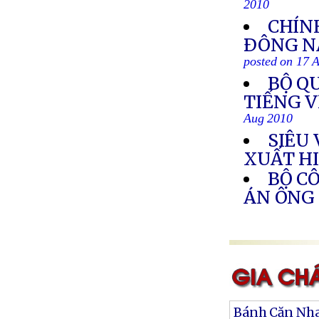
2010
CHÍN
ÐÔNG NA
posted on 17 
BỘ Q
TIẾNG 
Aug 2010
SIÊU
XUẤT H
BỘ C
ÁN ÔNG
Bánh Căn Nh