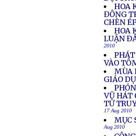
HOA 
ĐÔNG T
CHÈN É
HOA 
LUẬN Đ
2010
PHÁT
VÀO TÔ
MÙA 
GIÁO D
PHÓN
VŨ HÁT 
TỬ TRU
17 Aug 2010
MỤC 
Aug 2010