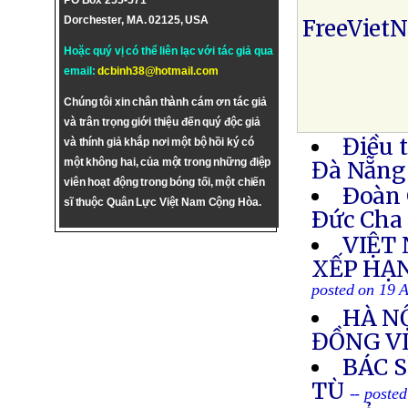
PO Box 255-571
Dorchester, MA. 02125, USA
FreeViet
Hoặc quý vị có thể liên lạc với tác giả qua
email:
dcbinh38@hotmail.com
Chúng tôi xin chân thành cám ơn tác giả
và trân trọng giới thiệu đến quý độc giả
Điều 
và thính giả khắp nơi một bộ hồi ký có
một không hai, của một trong những điệp
Đà Nẵng
viên hoạt động trong bóng tối, một chiến
Ðoàn 
sĩ thuộc Quân Lực Việt Nam Cộng Hòa.
Ðức Cha 
VIỆT
XẾP HẠ
posted on 19 
HÀ NỘ
ĐỒNG V
BÁC 
TÙ
-- poste