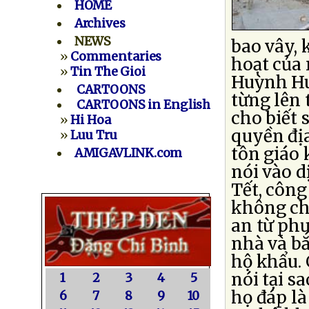
HOME
Archives
NEWS
bao vây, 
»
Commentaries
hoạt của 
»
Tin The Gioi
Huỳnh Huệ
CARTOONS
từng lên 
CARTOONS in English
cho biết 
»
Hi Hoa
quyền đị
»
Luu Tru
tôn giáo 
AMIGAVLINK.com
nói vào d
Tết, công
không ch
an từ phư
nhà và bắ
hộ khẩu. 
nói tại s
1
2
3
4
5
họ đáp l
6
7
8
9
10