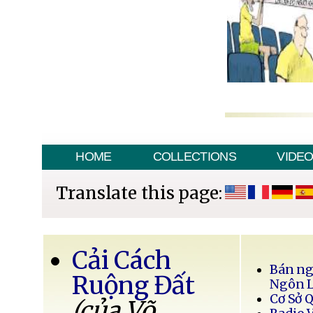
HOME
COLLECTIONS
VIDE
Translate this page:
Cải Cách
Bán ng
Ruộng Đất
Ngôn 
Cơ Sở 
(của Võ