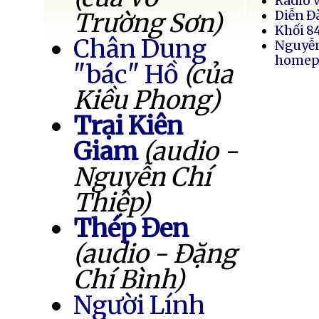
Radio 
Trường Sơn)
Diễn Đ
Khối 8
Chân Dung
Nguyễ
homep
"bác" Hồ
(của
Kiều Phong)
Trại Kiên
Giam
(audio -
Nguyễn Chí
Thiệp)
Thép Đen
(audio - Đặng
Chí Bình)
Người Lính