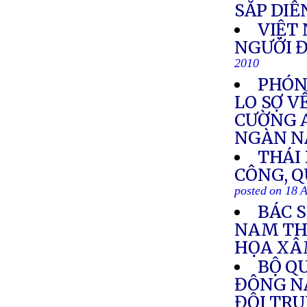
SẮP DIỄ
VIỆT 
NGƯỜI Đ
2010
PHÓNG
LO SỢ V
CƯỜNG 
NGÀN 
THÁI
CÔNG, Q
posted on 18 
BÁC 
NAM TH
HỌA XÂ
BỘ Q
ĐÔNG N
ĐỘI TR