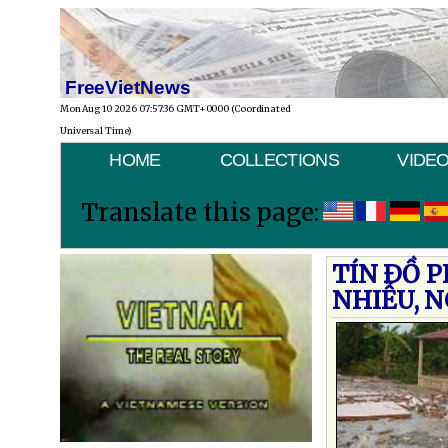
FreeVietNews
Mon Aug 10 2026 07:57:36 GMT+0000 (Coordinated
Universal Time)
HOME
COLLECTIONS
VIDE
Translate this page:
TÍN ÐỒ P
NHIỄU, 