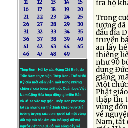
tra hộ kh
11
12
13
14
15
16
17
18
19
20
Trong cuộ
21
22
23
24
25
tượng đã 
26
27
28
29
30
đầu đĩa D
31
32
33
34
35
truyền bá
36
37
38
39
40
an lấy hế
41
42
43
44
45
thiêng li
46
47
48
49
như 90 b
dung Ðức
Thép Đen - Hồi ký của Đặng Chí Bình
, do
giảng, mấ
Trần Nam thực hiện.
Thép Đen
- Thiên Hồi
Một chức 
Ký của một điện viên, một trong những
chiến sĩ của bóng tối thuộc Quân Lực Việt
Phật giáo
Nam Cộng Hòa hoạt động tại miền Bắc
thập tin 
và đã sa vào tay giặc. Thép Đen phơi bày
vùng đồn
tất cả những sự thật kinh khiếp vượt trí
về nguyện
tưởng tượng của con người tại một vùng
Nam, tất 
đất mịt mù hắc ám của loài quỷ dữ mà
người viết như đã đội mồ sống dậy kể