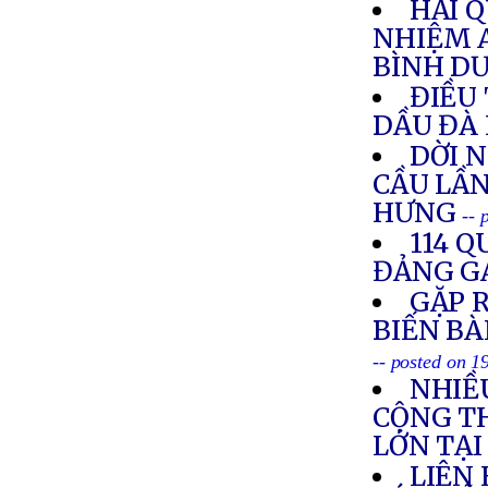
HẢI 
NHIỆM 
BÌNH D
ĐIỀU 
DẦU ĐÀ
DỜI 
CẦU LẦN
HƯNG
-- 
114 Q
ĐẢNG G
GẶP R
BIẾN BÀ
-- posted on 
NHIỀ
CỘNG T
LỚN TẠ
LIÊN