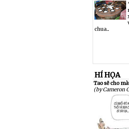
chua...
HÍ HỌA
Tao sẽ cho mày 
(by Cameron 