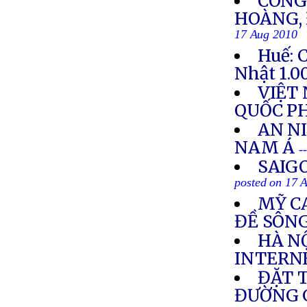
CÔNG
HOÀNG, 
17 Aug 2010
Huế: 
Nhật 1.0
VIỆT
QUỐC P
AN N
NAM Á
-
SAIG
posted on 17 
MỸ C
ĐỀ SÔN
HÀ NỘ
INTERN
ĐẶT 
ĐƯỜNG G