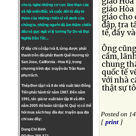
giáo Hòa 
cho ta nghe những cơ cực lầm than của
giáo Hòa 
xã hội miền Bắc và cuộc đời tù đày bi
giáo cho 
thảm của những chiến sĩ vô danh của
đập, tra 
chúng ta, những người đã âm thầm chiến
tế, đẩy và
đấu và gục ngã vì lý tưởng
Tự Do
và
Đại
Nghĩa Dân Tộc
...
Ông cũng
Ở đây chỉ có tập I và II, từng được phát
cầm, lãnh
thanh trên đài phát thanh Quê Hương từ
chung thâ
San Jose, California - Hoa Kỳ, trong
chương trình đọc truyện do Trần Nam
quốc tế v
phụ trách.
với nhà 
thật sự t
Thép Đen tập I và II do nhà xuất bản Đông
Tiến phát hành từ năm 1987. Đến năm
1991, tác giả tự xuất bản tập III và đến
năm 2005 thì hoàn tất tập IV. Quý vị có thể
hỏi mua sách hay dĩa đọc truyện qua địa
Posted on 1
chỉ sau đây:
[
print
]
Dang Chi Binh