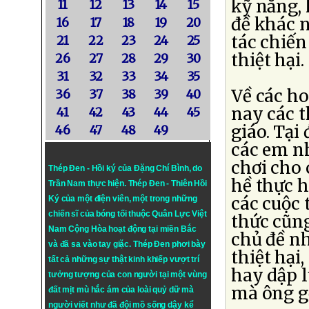
kỹ năng, 
11
12
13
14
15
đề khác n
16
17
18
19
20
tác chiến
21
22
23
24
25
thiệt hại.
26
27
28
29
30
31
32
33
34
35
Về các h
36
37
38
39
40
nay các 
41
42
43
44
45
giáo. Tại
46
47
48
49
các em n
chơi cho
Thép Đen - Hồi ký của Đặng Chí Bình
, do
hề thực h
Trần Nam thực hiện.
Thép Đen
- Thiên Hồi
các cuộc 
Ký của một điện viên, một trong những
chiến sĩ của bóng tối thuộc Quân Lực Việt
thức cũng
Nam Cộng Hòa hoạt động tại miền Bắc
chủ đề n
và đã sa vào tay giặc. Thép Đen phơi bày
thiệt hại
tất cả những sự thật kinh khiếp vượt trí
hay dập l
tưởng tượng của con người tại một vùng
mà ông gọ
đất mịt mù hắc ám của loài quỷ dữ mà
người viết như đã đội mồ sống dậy kể