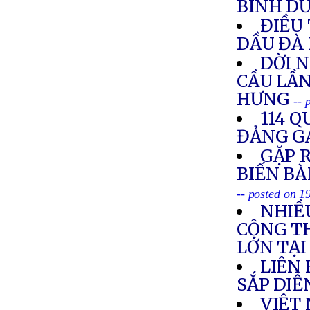
BÌNH D
ĐIỀU 
DẦU ĐÀ
DỜI 
CẦU LẦN
HƯNG
-- 
114 Q
ĐẢNG G
GẶP R
BIẾN BÀ
-- posted on 
NHIỀ
CỘNG T
LỚN TẠ
LIÊN
SẮP DIỄ
VIỆT 