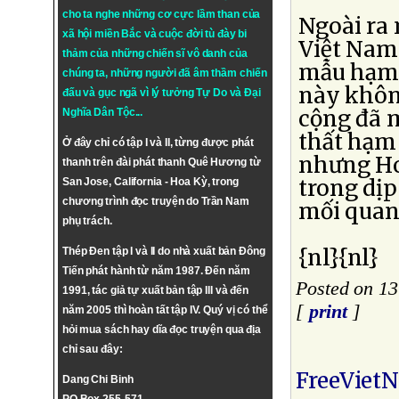
cho ta nghe những cơ cực lầm than của
Ngoài ra 
xã hội miền Bắc và cuộc đời tù đày bi
Việt Nam
thảm của những chiến sĩ vô danh của
mẫu hạm 
chúng ta, những người đã âm thầm chiến
này khôn
đấu và gục ngã vì lý tưởng
Tự Do
và
Đại
cộng đã m
Nghĩa Dân Tộc
...
thất hạm
Ở đây chỉ có tập I và II, từng được phát
nhưng Ho
thanh trên đài phát thanh Quê Hương từ
trong dịp
San Jose, California - Hoa Kỳ, trong
chương trình đọc truyện do Trần Nam
mối quan
phụ trách.
{nl}{nl}
Thép Đen tập I và II do nhà xuất bản Đông
Tiến phát hành từ năm 1987. Đến năm
Posted on 1
1991, tác giả tự xuất bản tập III và đến
[
print
]
năm 2005 thì hoàn tất tập IV. Quý vị có thể
hỏi mua sách hay dĩa đọc truyện qua địa
chỉ sau đây:
FreeViet
Dang Chi Binh