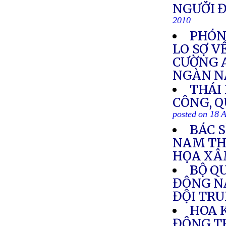
NGƯỜI Đ
2010
PHÓNG
LO SỢ V
CƯỜNG 
NGÀN 
THÁI
CÔNG, Q
posted on 18 
BÁC 
NAM TH
HỌA XÂ
BỘ Q
ĐÔNG N
ĐỘI TR
HOA 
ĐÔNG T