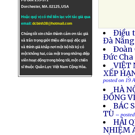
PO Box 255-571
Dorchester, MA. 02125, USA
Hoặc quý vị có thể liên lạc với tác giả qua
email:
dcbinh38@hotmail.com
Điều 
Chúng tôi xin chân thành cám ơn tác giả
Đà Nẵng
và trân trọng giới thiệu đến quý độc giả
Ðoàn 
và thính giả khắp nơi một bộ hồi ký có
một không hai, của một trong những điệp
Ðức Cha 
viên hoạt động trong bóng tối, một chiến
VIỆT
sĩ thuộc Quân Lực Việt Nam Cộng Hòa.
XẾP HẠ
posted on 19 
HÀ NỘ
ĐỒNG V
BÁC 
TÙ
-- poste
HẢI 
NHIỆM 