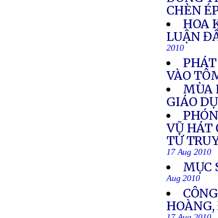
CHÈN É
HOA 
LUẬN Đ
2010
PHÁT
VÀO TÔ
MÙA 
GIÁO D
PHÓN
VŨ HÁT 
TỬ TRU
17 Aug 2010
MỤC 
Aug 2010
CÔNG
HOÀNG, 