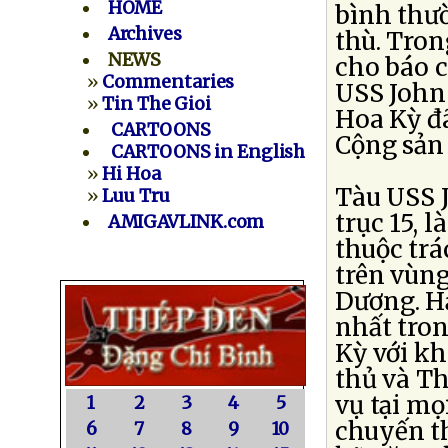
HOME
bình thườ
Archives
thù. Tron
NEWS
cho báo c
»
Commentaries
USS John
»
Tin The Gioi
Hoa Kỳ đã
CARTOONS
Cộng sản
CARTOONS in English
»
Hi Hoa
Tàu USS J
»
Luu Tru
trục 15, 
AMIGAVLINK.com
thuộc trá
trên vùn
Dương. H
nhất tron
Kỳ với kh
thủ và T
vụ tại mọ
1
2
3
4
5
chuyến t
6
7
8
9
10