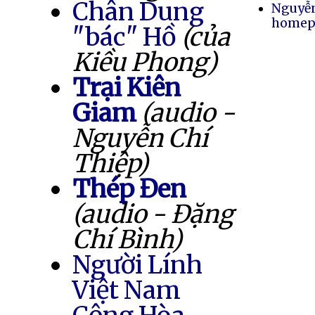
Chân Dung
Nguyễ
homep
"bác" Hồ
(của
Kiều Phong)
Trại Kiên
Giam
(audio -
Nguyễn Chí
Thiệp)
Thép Đen
(audio - Đặng
Chí Bình)
Người Lính
Việt Nam