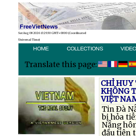
FreeVietNews
Sat Aug 08 2026 13:29:30 GMT+0000 (Coordinated
Universal Time)
HOME
COLLECTIONS
VIDE
Translate this page:
CHỈ HUY 
KHÔNG T
VIỆT NA
Tin Ðà N
bị hỏa ti
Nẵng hôm
đầu tiên 