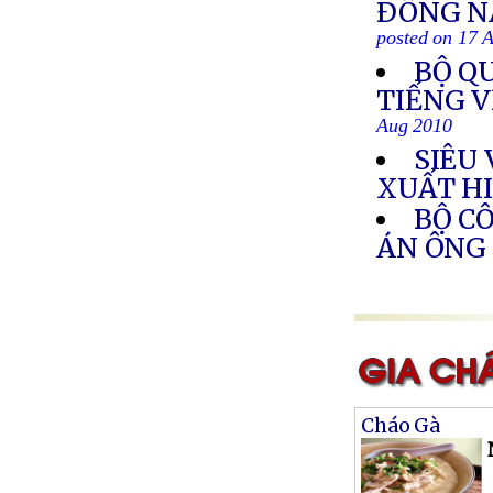
ÐÔNG NA
posted on 17 
BỘ Q
TIẾNG 
Aug 2010
SIÊU
XUẤT H
BỘ C
ÁN ÔNG
Cháo Gà