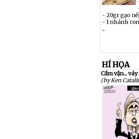
- 20gr gạo n
- 1 nhánh co
...
HÍ HỌA
Cấm vận... vá
(by Ken Catali