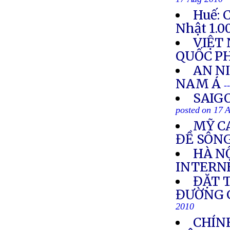
17 Aug 2010
Huế: 
Nhật 1.0
VIỆT
QUỐC P
AN N
NAM Á
-
SAIG
posted on 17 
MỸ C
ĐỀ SÔN
HÀ NỘ
INTERN
ĐẶT 
ĐƯỜNG G
2010
CHÍN