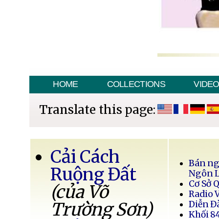
HOME
COLLECTIONS
VIDE
Translate this page:
Cải Cách
Bán ng
Ruộng Đất
Ngôn 
Cơ Sở 
(của Võ
Radio 
Trường Sơn)
Diễn Đ
Khối 8