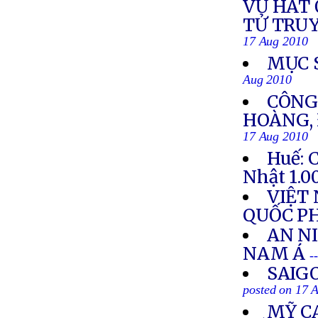
VŨ HÁT 
TỬ TRU
17 Aug 2010
MỤC 
Aug 2010
CÔNG
HOÀNG, 
17 Aug 2010
Huế: 
Nhật 1.0
VIỆT
QUỐC P
AN N
NAM Á
-
SAIG
posted on 17 
MỸ C