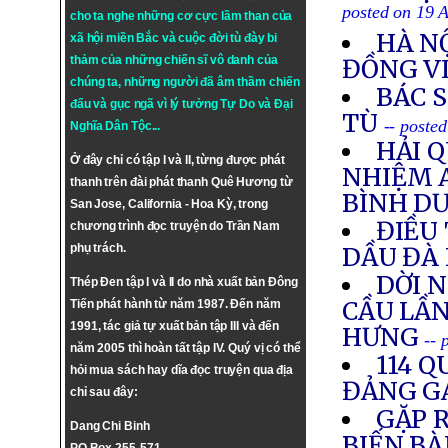
posted on 19 
cho ta nghe những cơ cực lầm than của
HÀ NỘ
xã hội miền Bắc và cuộc đời tù đày bi
thảm của những chiến sĩ vô danh của
ĐỒNG V
chúng ta, những người đã âm thầm chiến
BÁC 
đấu và gục ngã vì lý tưởng
Tự Do
và
Đại
TÙ
-- poste
Nghĩa Dân Tộc
...
HẢI 
Ở đây chỉ có tập I và II, từng được phát
NHIỆM 
thanh trên đài phát thanh Quê Hương từ
BÌNH D
San Jose, California - Hoa Kỳ, trong
ĐIỀU 
chương trình đọc truyện do Trần Nam
phụ trách.
DẦU ĐÀ
DỜI 
Thép Đen tập I và II do nhà xuất bản Đông
CẦU LẦN
Tiến phát hành từ năm 1987. Đến năm
1991, tác giả tự xuất bản tập III và đến
HƯNG
-- 
năm 2005 thì hoàn tất tập IV. Quý vị có thể
114 Q
hỏi mua sách hay dĩa đọc truyện qua địa
ĐẢNG G
chỉ sau đây:
GẶP R
Dang Chi Binh
BIẾN BÀ