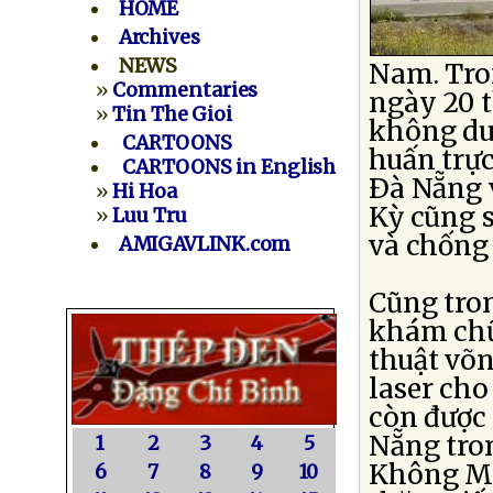
HOME
Archives
NEWS
Nam. Tro
»
Commentaries
ngày 20 t
»
Tin The Gioi
không duy
CARTOONS
huấn trực
CARTOONS in English
Ðà Nẵng 
»
Hi Hoa
Kỳ cũng 
»
Luu Tru
và chống
AMIGAVLINK.com
Cũng tron
khám chữ
thuật võn
laser ch
còn được
Nẵng tro
1
2
3
4
5
Không M
6
7
8
9
10