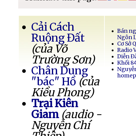
Cải Cách
Bán ng
Ruộng Đất
Ngôn 
Cơ Sở 
(của Võ
Radio 
Trường Sơn)
Diễn Đ
Khối 8
Chân Dung
Nguyễ
homep
"bác" Hồ
(của
Kiều Phong)
Trại Kiên
Giam
(audio -
Nguyễn Chí