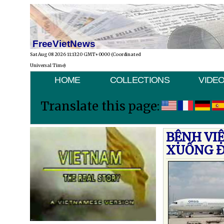
FreeVietNews
Sat Aug 08 2026 11:13:20 GMT+0000 (Coordinated
Universal Time)
HOME
COLLECTIONS
VIDE
Translate this page:
BỆNH VI
XUỐNG 