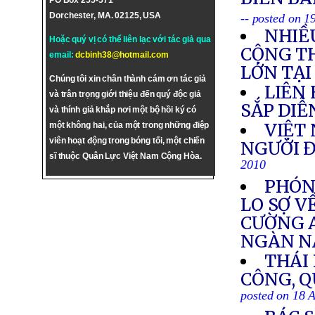
PO Box 255-571
Dorchester, MA. 02125, USA
-- posted on 
NHIỀ
Hoặc quý vị có thể liên lạc với tác giả qua
CỘNG T
email:
dcbinh38@hotmail.com
LỚN TẠ
Chúng tôi xin chân thành cám ơn tác giả
LIÊN
và trân trọng giới thiệu đến quý độc giả
SẮP DIỄ
và thính giả khắp nơi một bộ hồi ký có
VIỆT 
một không hai, của một trong những điệp
viên hoạt động trong bóng tối, một chiến
NGƯỜI Đ
sĩ thuộc Quân Lực Việt Nam Cộng Hòa.
2010
PHÓNG
LO SỢ V
CƯỜNG 
NGÀN 
THÁI
CÔNG, Q
posted on 18 