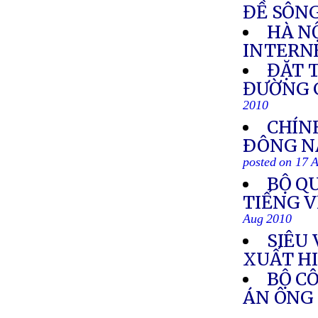
ĐỀ SÔN
HÀ NỘ
INTERN
ĐẶT 
ĐƯỜNG G
2010
CHÍN
ÐÔNG NA
posted on 17 
BỘ Q
TIẾNG 
Aug 2010
SIÊU
XUẤT H
BỘ C
ÁN ÔNG