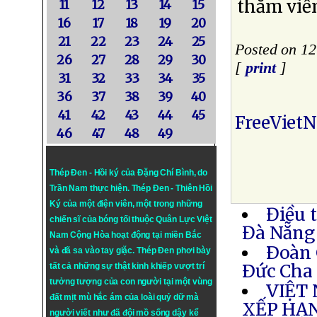
thăm viế
11
12
13
14
15
16
17
18
19
20
21
22
23
24
25
Posted on 1
26
27
28
29
30
[
print
]
31
32
33
34
35
36
37
38
39
40
41
42
43
44
45
FreeViet
46
47
48
49
Thép Đen - Hồi ký của Đặng Chí Bình
, do
Trần Nam thực hiện.
Thép Đen
- Thiên Hồi
Ký của một điện viên, một trong những
Điều 
chiến sĩ của bóng tối thuộc Quân Lực Việt
Đà Nẵng
Nam Cộng Hòa hoạt động tại miền Bắc
Ðoàn 
và đã sa vào tay giặc. Thép Đen phơi bày
Ðức Cha 
tất cả những sự thật kinh khiếp vượt trí
tưởng tượng của con người tại một vùng
VIỆT
đất mịt mù hắc ám của loài quỷ dữ mà
XẾP HẠ
người viết như đã đội mồ sống dậy kể