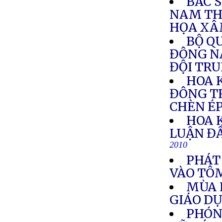
BÁC 
NAM TH
HỌA XÂ
BỘ Q
ĐÔNG N
ĐỘI TR
HOA 
ĐÔNG T
CHÈN É
HOA 
LUẬN Đ
2010
PHÁT
VÀO TÔ
MÙA 
GIÁO D
PHÓN