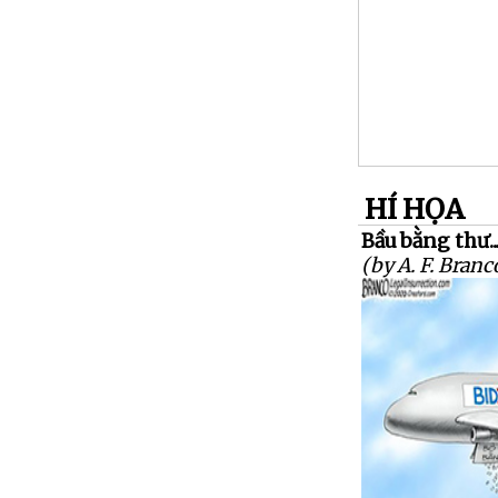
HÍ HỌA
Bầu bằng thư...
(by A. F. Branc