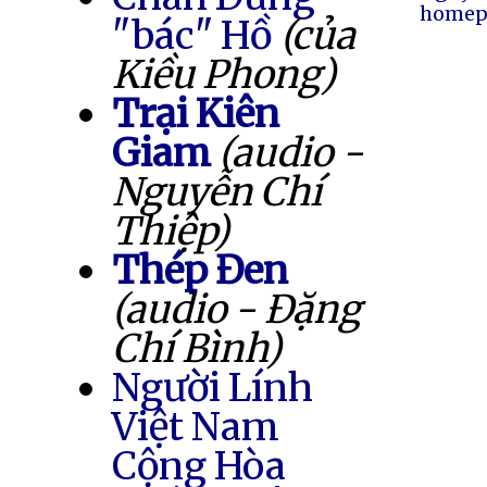
homep
"bác" Hồ
(của
Kiều Phong)
Trại Kiên
Giam
(audio -
Nguyễn Chí
Thiệp)
Thép Đen
(audio - Đặng
Chí Bình)
Người Lính
Việt Nam
Cộng Hòa