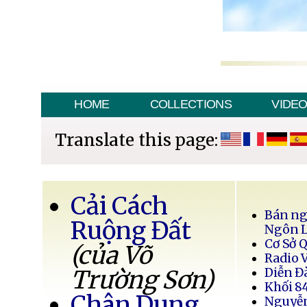
HOME
COLLECTIONS
VIDE
Translate this page:
Cải Cách
Bán ng
Ruộng Đất
Ngôn 
Cơ Sở 
(của Võ
Radio 
Trường Sơn)
Diễn Đ
Khối 8
Chân Dung
Nguyễ