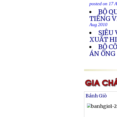
posted on 17 
BỘ Q
TIẾNG 
Aug 2010
SIÊU
XUẤT H
BỘ C
ÁN ÔNG
Bánh Giò