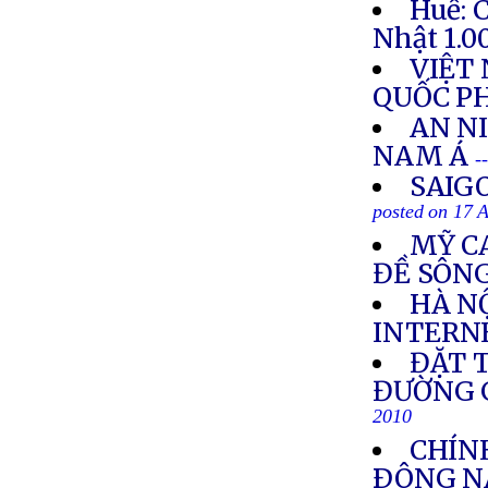
Huế: 
Nhật 1.0
VIỆT
QUỐC P
AN N
NAM Á
-
SAIG
posted on 17 
MỸ C
ĐỀ SÔN
HÀ NỘ
INTERN
ĐẶT 
ĐƯỜNG G
2010
CHÍN
ÐÔNG NA