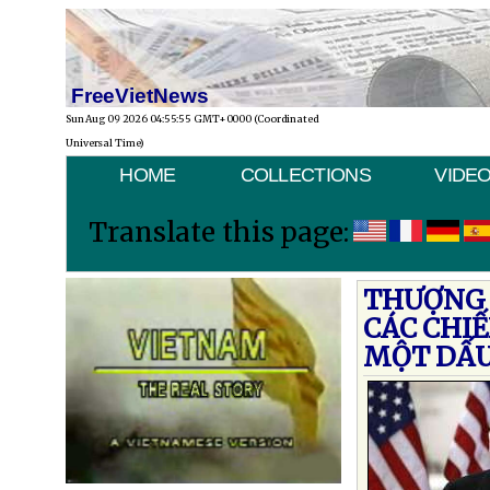
FreeVietNews
Sun Aug 09 2026 04:55:55 GMT+0000 (Coordinated
Universal Time)
HOME
COLLECTIONS
VIDE
Translate this page:
THƯỢNG 
CÁC CHI
MỘT DẤU