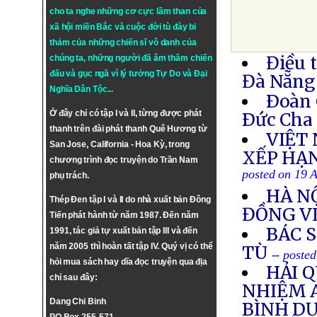
cho ta nghe những cơ cực lầm than của
xã hội miền Bắc và cuộc đời tù đày bi
thảm của những chiến sĩ vô danh của
Điều 
chúng ta, những người đã âm thầm chiến
đấu và gục ngã vì lý tưởng
Tự Do
và
Đại
Đà Nẵng
Nghĩa Dân Tộc
...
Ðoàn 
Ở đây chỉ có tập I và II, từng được phát
Ðức Cha 
thanh trên đài phát thanh Quê Hương từ
VIỆT
San Jose, California - Hoa Kỳ, trong
XẾP HẠ
chương trình đọc truyện do Trần Nam
posted on 19 
phụ trách.
HÀ NỘ
Thép Đen tập I và II do nhà xuất bản Đông
ĐỒNG V
Tiến phát hành từ năm 1987. Đến năm
BÁC 
1991, tác giả tự xuất bản tập III và đến
năm 2005 thì hoàn tất tập IV. Quý vị có thể
TÙ
-- poste
hỏi mua sách hay dĩa đọc truyện qua địa
HẢI 
chỉ sau đây:
NHIỆM 
Dang Chi Binh
BÌNH D