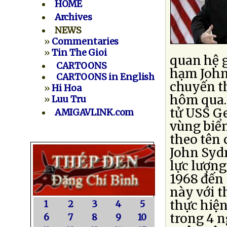
HOME
Archives
NEWS
»
Commentaries
»
Tin The Gioi
quan hệ g
CARTOONS
hạm John
CARTOONS in English
chuyến t
»
Hi Hoa
hôm qua.
»
Luu Tru
tử USS G
AMIGAVLINK.com
vùng biển
theo tên 
John Sydn
lực lượng
1968 đến
này với t
thực hiện
1
2
3
4
5
trong 4 n
6
7
8
9
10