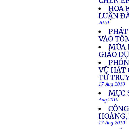
CHÈN É
HOA 
LUẬN Đ
2010
PHÁT
VÀO TÔ
MÙA 
GIÁO D
PHÓN
VŨ HÁT 
TỬ TRU
17 Aug 2010
MỤC 
Aug 2010
CÔNG
HOÀNG, 
17 Aug 2010