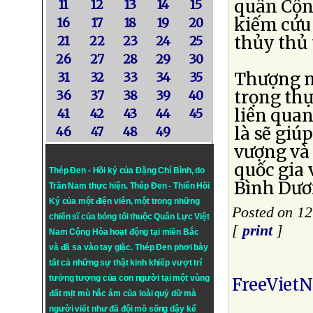
quân Cộn
11
12
13
14
15
kiếm cứu
16
17
18
19
20
thủy thủ
21
22
23
24
25
26
27
28
29
30
Thượng n
31
32
33
34
35
trọng th
36
37
38
39
40
liên qua
41
42
43
44
45
là sẽ giú
46
47
48
49
vượng và 
quốc gia 
Thép Đen - Hồi ký của Đặng Chí Bình
, do
Bình Dươ
Trần Nam thực hiện.
Thép Đen
- Thiên Hồi
Ký của một điện viên, một trong những
Posted on 1
chiến sĩ của bóng tối thuộc Quân Lực Việt
[
print
]
Nam Cộng Hòa hoạt động tại miền Bắc
và đã sa vào tay giặc. Thép Đen phơi bày
tất cả những sự thật kinh khiếp vượt trí
tưởng tượng của con người tại một vùng
FreeViet
đất mịt mù hắc ám của loài quỷ dữ mà
người viết như đã đội mồ sống dậy kể