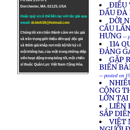
PO Box 255-571
ĐIỀU 
Dorchester, MA. 02125, USA
DẦU ĐÀ
Hoặc quý vị có thể liên lạc với tác giả qua
DỜI 
email:
dcbinh38@hotmail.com
CẦU LẦN
Chúng tôi xin chân thành cám ơn tác giả
HƯNG
-- 
và trân trọng giới thiệu đến quý độc giả
114 Q
và thính giả khắp nơi một bộ hồi ký có
ĐẢNG G
một không hai, của một trong những điệp
GẶP R
viên hoạt động trong bóng tối, một chiến
sĩ thuộc Quân Lực Việt Nam Cộng Hòa.
BIẾN BÀ
-- posted on 
NHIỀ
CỘNG T
LỚN TẠ
LIÊN
SẮP DIỄ
VIỆT 
NGƯỜI Đ