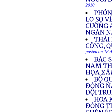
2010
PHÓNG
LO SỢ V
CƯỜNG 
NGÀN 
THÁI
CÔNG, Q
posted on 18 
BÁC 
NAM TH
HỌA XÂ
BỘ Q
ĐÔNG N
ĐỘI TR
HOA 
ĐÔNG T