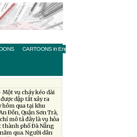
OONS
CARTOONS in English
 Một vụ cháy kéo dài
được dập tắt xảy ra
y hôm qua tại khu
An Ðồn, Quận Sơn Trà,
chí mô tả đây là vụ hỏa
t thành phố Ðà Nẵng
 năm qua. Người dân