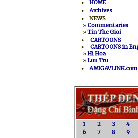
HOME
Archives
NEWS
»
Commentaries
»
Tin The Gioi
CARTOONS
CARTOONS in Eng
»
Hi Hoa
»
Luu Tru
AMIGAVLINK.com
1
2
3
4
6
7
8
9