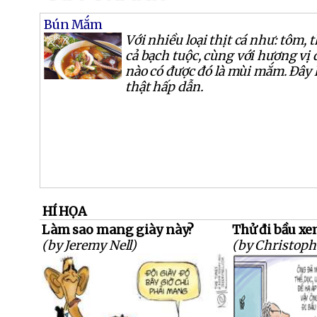
Bún Mắm
Với nhiều loại thịt cá như: tôm, t
cả bạch tuộc, cùng với hương vị đ
nào có được đó là mùi mắm. Đây
thật hấp dẫn.
HÍ HỌA
Làm sao mang giày này?
Thử đi bầu xe
(by Jeremy Nell)
(by Christoph