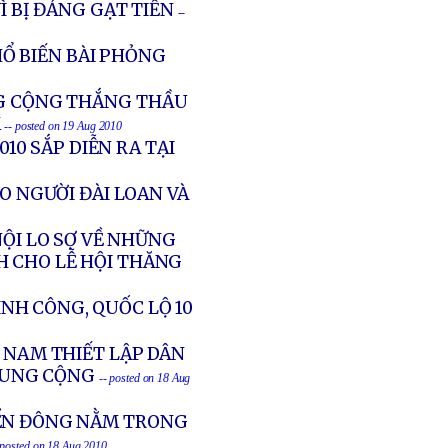
Ì BỊ ĐẢNG GẠT TIỀN
--
HỔ BIẾN BÀI PHỎNG
NG CỘNG THẮNG THẦU
M
-- posted on 19 Aug 2010
10 SẮP DIỄN RA TẠI
ẢO NGƯỜI ĐÀI LOAN VÀ
NỘI LO SỢ VỀ NHỮNG
H CHO LỄ HỘI THĂNG
NH CÔNG, QUỐC LỘ 10
T NAM THIẾT LẬP DÂN
RUNG CỘNG
-- posted on 18 Aug
IỂN ĐÔNG NẰM TRONG
 posted on 18 Aug 2010