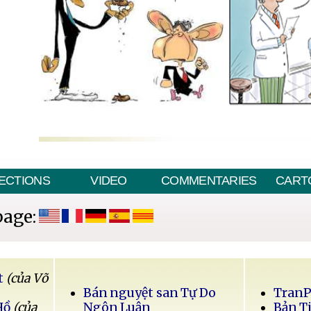
ECTIONS
VIDEO
COMMENTARIES
CART
page:
t
(của Võ
Bán nguyệt san Tự Do
Tran
Hồ
(của
Ngôn Luận
Bản T