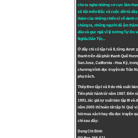
cho ta nghe những cơ cực lầm tha
xã hội miền Bắc và cuộc đời tù đày 
thảm của những chiến sĩ vô danh c
chúng ta, những người đã âm thầm
đấu và gục ngã vì lý tưởng
Tự Do
v
Nghĩa Dân Tộc
...
Ở đây chỉ có tập I và II, từng được 
thanh trên đài phát thanh Quê Hươ
San Jose, California - Hoa Kỳ, tron
chương trình đọc truyện do Trần 
phụ trách.
Thép Đen tập I và II do nhà xuất bả
Tiến phát hành từ năm 1987. Đến 
1991, tác giả tự xuất bản tập III và 
năm 2005 thì hoàn tất tập IV. Quý vị
hỏi mua sách hay dĩa đọc truyện qu
chỉ sau đây:
Dang Chi Binh