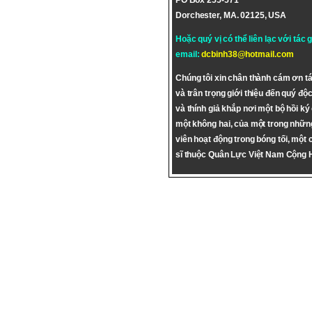
PO Box 255-571
Dorchester, MA. 02125, USA
Hoặc quý vị có thể liên lạc với tác 
email:
dcbinh38@hotmail.com
Chúng tôi xin chân thành cám ơn tá
và trân trọng giới thiệu đến quý độc
và thính giả khắp nơi một bộ hồi ký
một không hai, của một trong nhữn
viên hoạt động trong bóng tối, một 
sĩ thuộc Quân Lực Việt Nam Cộng 