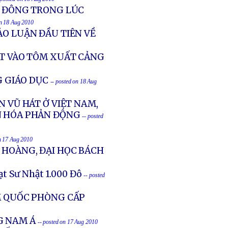
N ĐÔNG TRONG LÚC
on 18 Aug 2010
ẢO LUẬN ĐẦU TIÊN VỀ
ẤT VÀO TÔM XUẤT CẢNG
 GIÁO DỤC
-- posted on 18 Aug
N VŨ HÁT Ở VIỆT NAM,
N HÓA PHẢN ĐỘNG
-- posted
n 17 Aug 2010
 HOÀNG, ĐẠI HỌC BÁCH
ạt Sư Nhật 1.000 Đô
-- posted
M QUỐC PHÒNG CẤP
G NAM Á
-- posted on 17 Aug 2010