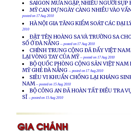
SAIGON MƯA NGẬP, NHIỀU NGƯỜI SỤP
MỸ CAN DỰ NGÀY CÀNG NHIỀU VÀO VẤ
posted on 17 Aug 2010
HÀ NỘI GIA TĂNG KIỂM SOÁT CÁC ĐẠI 
2010
ĐẶT TÊN HOÀNG SA VÀ TRƯỜNG SA CH
SỐ Ở ĐÀ NẴNG
-- posted on 17 Aug 2010
CHÍNH TRUNG CỘNG ÐÃ ÐẨY VIỆT NAM
LẠI VÒNG TAY CỦA MỸ
-- posted on 17 Aug 2010
BỘ QUỐC PHÒNG CỘNG SẢN VIỆT NAM L
MỸ GHÉ ÐÀ NẴNG
-- posted on 17 Aug 2010
SIÊU VI KHUẨN CHỐNG LẠI KHÁNG SINH
NAM
-- posted on 15 Aug 2010
BỘ CÔNG AN ÐÃ HOÀN TẤT ÐIỀU TRA 
SĨ
-- posted on 15 Aug 2010