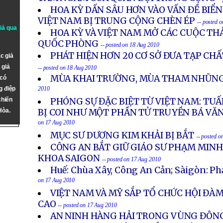
HOA KỲ DẤN SÂU HƠN VÀO VẤN ĐỀ BIỂ
VIỆT NAM BỊ TRUNG CỘNG CHÈN ÉP
-- posted 
giả qua
HOA KỲ VÀ VIỆT NAM MỞ CÁC CUỘC TH
QUỐC PHÒNG
-- posted on 18 Aug 2010
PHÁT HIỆN HƠN 20 CƠ SỞ ĐƯA TẠP CH
c giả
 giả
-- posted on 18 Aug 2010
MÙA KHAI TRƯỜNG, MÙA THAM NHŨNG
 có
g điệp
2010
chiến
PHÓNG SỰ ĐẶC BIỆT TỪ VIỆT NAM: TUẤ
Hòa.
BỊ COI NHƯ MỘT PHẦN TỬ TRUYỀN BÁ VĂ
on 17 Aug 2010
MỤC SƯ DƯƠNG KIM KHẢI BỊ BẮT
-- posted o
CÔNG AN BẮT GIỮ GIÁO SƯ PHẠM MINH
KHOA SAIGON
-- posted on 17 Aug 2010
Huế: Chùa Xây, Công An Cản; Sàigòn: Ph
on 17 Aug 2010
VIỆT NAM VÀ MỸ SẮP TỔ CHỨC HỘI ĐÀ
CAO
-- posted on 17 Aug 2010
AN NINH HÀNG HẢI TRONG VÙNG ĐÔN