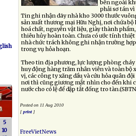
bên ngoài kh
phải sơ tán vì
Tin ghi nhận dãy nhà kho 3000 thước vuông
sản xuất thương mại Hữu Nghị, nơi chứa bộ
hoá chất, nguyên vật liệu, giày thành phẩm
thiêu hủy hoàn toàn. Chưa có ước tính thiệt
nhà chức trách không ghi nhận trường hợ
lish
trong vụ hỏa hoạn.
Theo tin địa phương, lực lượng phòng cháy
huy động hàng trăm nhân viên và toàn bộ x
vị, các công ty xăng dầu và cứu hỏa quân đội
nơi thì cũng giương mắt nhìn cho đến khi ch
nước cho có lệ để dập tắt đống tro tàn.(SBTN
Posted on 11 Aug 2010
[
print
]
5
10
FreeVietNews