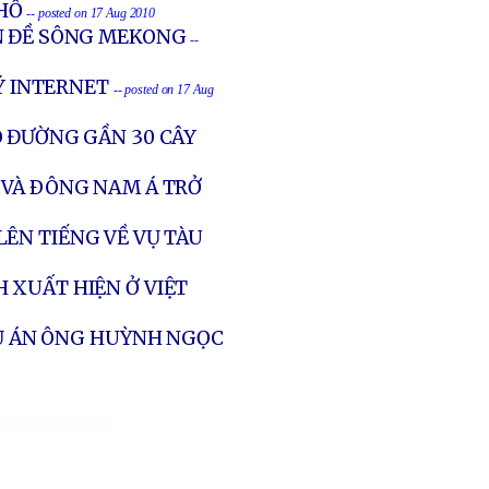
 HỐ
-- posted on 17 Aug 2010
N ĐỀ SÔNG MEKONG
--
LÝ INTERNET
-- posted on 17 Aug
O ĐƯỜNG GẦN 30 CÂY
 VÀ ÐÔNG NAM Á TRỞ
ÊN TIẾNG VỀ VỤ TÀU
 XUẤT HIỆN Ở VIỆT
VỤ ÁN ÔNG HUỲNH NGỌC