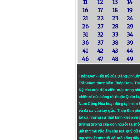
11
12
13
14
16
17
18
19
21
22
23
24
26
27
28
29
31
32
33
34
36
37
38
39
41
42
43
44
46
47
48
49
Thép Đen - Hồi ký của Đặng Chí Bì
Trần Nam thực hiện.
Thép Đen
- Th
Ký của một điện viên, một trong n
chiến sĩ của bóng tối thuộc Quân L
Nam Cộng Hòa hoạt động tại miền
và đã sa vào tay giặc. Thép Đen ph
tất cả những sự thật kinh khiếp vượ
tưởng tượng của con người tại mộ
đất mịt mù hắc ám của loài quỷ dữ
người viết như đã đội mồ sống dậy