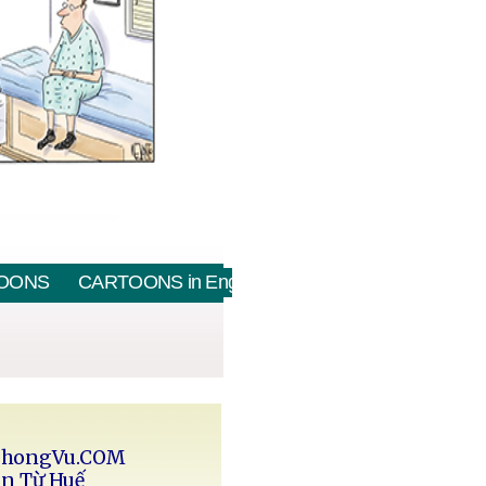
OONS
CARTOONS in English
PhongVu.COM
in Từ Huế