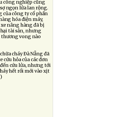
u công nghiệp cũng
 sợ ngọn lửa lan rộng.
 của công ty cổ phần
 hàng hóa điện máy,
, xe nâng hàng đã bị
 hại tài sản, nhưng
p thương vong nào
 chữa cháy Ðà Nẵng đã
e cứu hỏa của các đơn
 đến cứu lửa, nhưng tới
áy hết rồi mới vào xịt
)