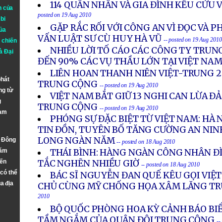
114 QUÂN NHÂN VÀ GIA ĐÌNH KÊU CỨU V
n của
posted on 19 Aug 2010
bi
GẶP RẮC RỐI VỚI CÔNG AN VÌ ĐỌC VÀ P
ủa
VẤN LUẬT SƯ CÙ HUY HÀ VŨ
-- posted on 19 Aug 2010
 chiến
NHIỀU LỜI TỐ CÁO CÁC CÔNG TY TRU
à
Đại
ĐẾN 90% CÁC VỤ THẦU LỚN TẠI VIỆT NA
LIÊN HOAN THANH NIÊN VIỆT-TRUNG 20
phát
TRUNG CỘNG
-- posted on 19 Aug 2010
ng từ
VIỆT NAM BẮT GIỮ 13 NGHI CAN LỪA Đ
g
TRUNG CỘNG
-- posted on 19 Aug 2010
Nam
PHÓNG SỰ ĐẶC BIỆT TỪ VIỆT NAM: HÀ 
TIN ĐỒN, TUYÊN BỐ TĂNG CƯỜNG AN NIN
LONG NGÀN NĂM
n Đông
-- posted on 18 Aug 2010
năm
THÁI BÌNH: HÀNG NGÀN CÔNG NHÂN ĐÌ
đến
TẮC NGHẼN NHIỀU GIỜ
-- posted on 18 Aug 2010
 có thể
BÁC SĨ NGUYỄN ĐAN QUẾ KÊU GỌI VIỆ
a địa
CHỦ CÙNG MỸ CHỐNG HỌA XÂM LĂNG T
2010
BỘ QUỐC PHÒNG HOA KỲ CẢNH BÁO B
TẦM NGẮM CỦA QUÂN ĐỘI TRUNG CỘNG
--