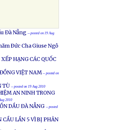
Dầu Đà Nẵng
-- posted on 19 Aug
thăm Ðức Cha Giuse Ngô
 XẾP HẠNG CÁC QUỐC
Á ĐỒNG VIỆT NAM
-- posted on
N TÙ
-- posted on 19 Aug 2010
HIỆM AN NINH TRONG
 Aug 2010
 CỒN DẦU ĐÀ NẴNG
-- posted
 CẦU LẦN 5 VÌ BỊ PHẢN