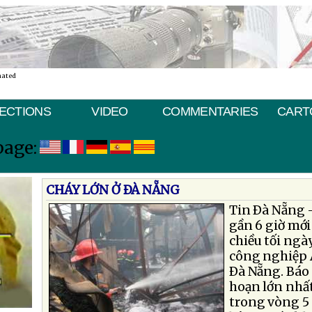
nated
ECTIONS
VIDEO
COMMENTARIES
CART
page:
CHÁY LỚN Ở ÐÀ NẴNG
Tin Ðà Nẵng -
gần 6 giờ mới 
chiều tối ngà
công nghiệp 
Ðà Nẵng. Báo 
hoạn lớn nhấ
trong vòng 5