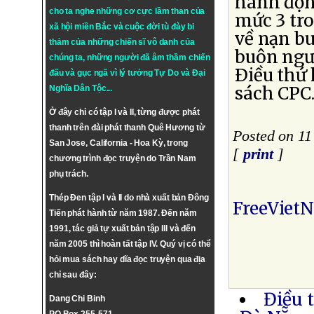
hành động
cho ta nghe những cơ cực lầm than của
mức 3 tr
xã hội miền Bắc và cuộc đời tù đày bi
về nạn bu
thảm của những chiến sĩ vô danh của
buôn ngườ
chúng ta, những người đã âm thầm chiến
Ðiều thứ 
đấu và gục ngã vì lý tưởng
Tự Do
và
Đại
sách CPC
Nghĩa Dân Tộc
...
Ở đây chỉ có tập I và II, từng được phát
thanh trên đài phát thanh Quê Hương từ
Posted on 11
San Jose, California - Hoa Kỳ, trong
[
print
]
chương trình đọc truyện do Trần Nam
phụ trách.
Thép Đen tập I và II do nhà xuất bản Đông
FreeViet
Tiến phát hành từ năm 1987. Đến năm
1991, tác giả tự xuất bản tập III và đến
năm 2005 thì hoàn tất tập IV. Quý vị có thể
hỏi mua sách hay dĩa đọc truyện qua địa
chỉ sau đây:
Điều 
Dang Chi Binh