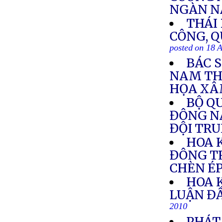
NGÀN 
THÁI
CÔNG, Q
posted on 18 
BÁC 
NAM TH
HỌA XÂ
BỘ Q
ĐÔNG N
ĐỘI TR
HOA 
ĐÔNG T
CHÈN É
HOA 
LUẬN Đ
2010
PHÁT