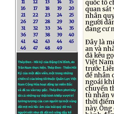
quốc tồ 
11
12
13
14
15
quan sát 
16
17
18
19
20
nhân quy
21
22
23
24
25
người dân
26
27
28
29
30
đang cư n
31
32
33
34
35
36
37
38
39
40
Ðây là m
41
42
43
44
45
an và nh
46
47
48
49
đã kêu gọ
Việt Nam
Thép Đen - Hồi ký của Đặng Chí Bình
, do
trước Liê
Trần Nam thực hiện.
Thép Đen
- Thiên Hồi
đề nhân 
Ký của một điện viên, một trong những
chiến sĩ của bóng tối thuộc Quân Lực Việt
ngoái khi
Nam Cộng Hòa hoạt động tại miền Bắc
chuyến th
và đã sa vào tay giặc. Thép Đen phơi bày
tù nhân v
tất cả những sự thật kinh khiếp vượt trí
thời điểm
tưởng tượng của con người tại một vùng
này. Ông
đất mịt mù hắc ám của loài quỷ dữ mà
người viết như đã đội mồ sống dậy kể