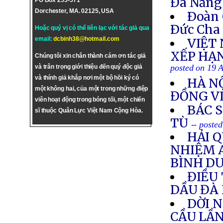
Đà Nẵng
PO Box 255-571
Dorchester, MA. 02125, USA
Ðoàn 
Ðức Cha 
Hoặc quý vị có thể liên lạc với tác giả qua
email:
dcbinh38@hotmail.com
VIỆT
XẾP HẠ
Chúng tôi xin chân thành cám ơn tác giả
posted on 19 
và trân trọng giới thiệu đến quý độc giả
và thính giả khắp nơi một bộ hồi ký có
HÀ NỘ
một không hai, của một trong những điệp
ĐỒNG V
viên hoạt động trong bóng tối, một chiến
BÁC 
sĩ thuộc Quân Lực Việt Nam Cộng Hòa.
TÙ
-- poste
HẢI 
NHIỆM 
BÌNH D
ĐIỀU 
DẦU ĐÀ
DỜI 
CẦU LẦN