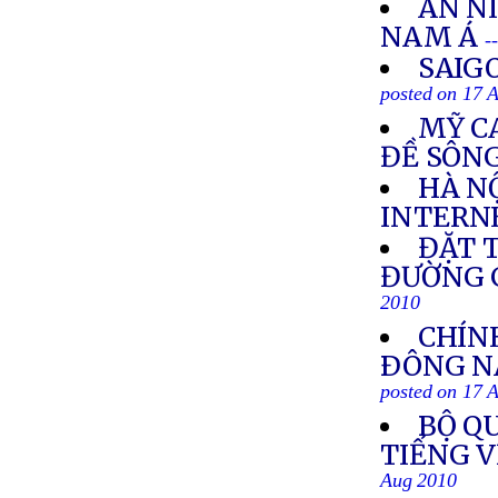
AN N
NAM Á
-
SAIG
posted on 17 
MỸ C
ĐỀ SÔN
HÀ NỘ
INTERN
ĐẶT 
ĐƯỜNG G
2010
CHÍN
ÐÔNG NA
posted on 17 
BỘ Q
TIẾNG 
Aug 2010