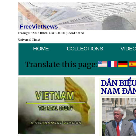
FreeVietNews
Fri Aug 07 2026 10:47:43 GMT+0000 (Coordinated
Universal Time)
HOME
COLLECTIONS
VIDE
Translate this page:
DÂN BIỂU
NAM ÐÀN