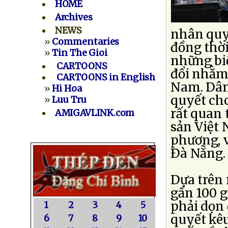
HOME
Archives
NEWS
nhân quyề
»
Commentaries
đồng thờ
»
Tin The Gioi
những biệ
CARTOONS
đổi nhằm 
CARTOONS in English
Nam. Dân 
»
Hi Hoa
quyết cho
»
Luu Tru
rất quan
AMIGAVLINK.com
sản Việt 
phương, v
Ðà Nẵng.
Dựa trên 
gần 100 g
phải dọn 
1
2
3
4
5
quyết kêu
6
7
8
9
10