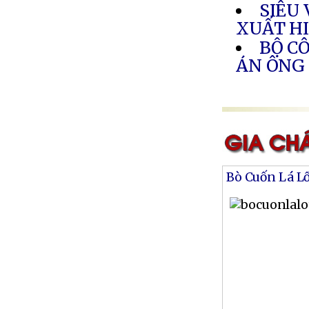
SIÊU
XUẤT H
BỘ C
ÁN ÔNG
Bò Cuốn Lá L