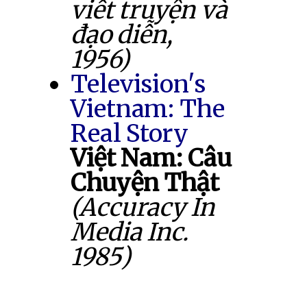
viết truyện và
đạo diễn,
1956)
Television's
Vietnam: The
Real Story
Việt Nam: Câu
Chuyện Thật
(Accuracy In
Media Inc.
1985)