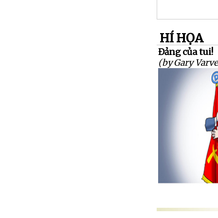
HÍ HỌA
Đảng của tui!
(by Gary Varve