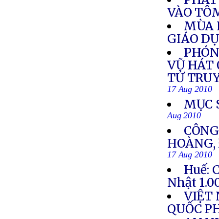
VÀO TÔ
MÙA 
GIÁO D
PHÓN
VŨ HÁT 
TỬ TRU
17 Aug 2010
MỤC 
Aug 2010
CÔNG
HOÀNG, 
17 Aug 2010
Huế: 
Nhật 1.0
VIỆT
QUỐC P