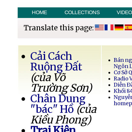
HOME
COLLECTIONS
VIDE
Translate this page:
Cải Cách
Bán ng
Ruộng Đất
Ngôn 
Cơ Sở 
(của Võ
Radio 
Trường Sơn)
Diễn Đ
Khối 8
Chân Dung
Nguyễ
homep
"bác" Hồ
(của
Kiều Phong)
Trại Kiên