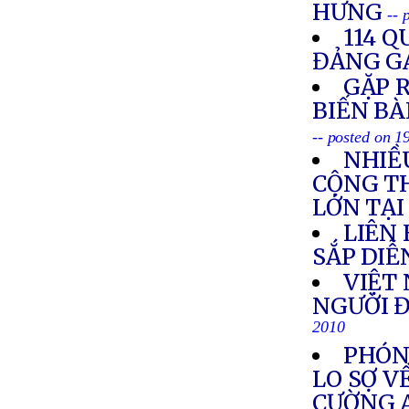
HƯNG
-- 
114 Q
ĐẢNG G
GẶP R
BIẾN BÀ
-- posted on 
NHIỀ
CỘNG T
LỚN TẠ
LIÊN
SẮP DIỄ
VIỆT 
NGƯỜI Đ
2010
PHÓNG
LO SỢ V
CƯỜNG 