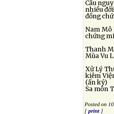
Cầu nguy
nhiều đời
đồng chứ
Nam Mô Ð
chứng mi
Thanh Mi
Mùa Vu L
Xử Lý Th
kiêm Việ
(ấn ký)
Sa môn T
Posted on 1
[
print
]