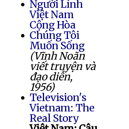
Người Lính
Việt Nam
Cộng Hòa
Chúng Tôi
Muốn Sống
(Vĩnh Noãn
viết truyện và
đạo diễn,
1956)
Television's
Vietnam: The
Real Story
Việt Nam: Câu