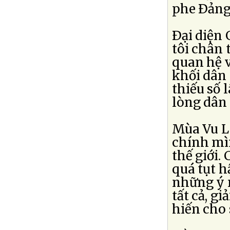
phe Ðảng
Ðại diện 
tôi chân 
quan hệ 
khối dân 
thiếu số 
lòng dân 
Mùa Vu La
chính mì
thế giới.
quá tụt h
những ý 
tất cả, g
hiến cho 