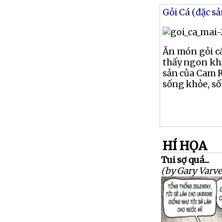
Gỏi Cá (đặc s
Ăn món gỏi cá
thấy ngon khẩ
sản của Cam 
sống khỏe, số
HÍ HỌA
Tui sợ quá...
(by Gary Varve