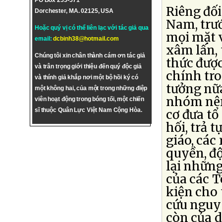
PO Box 255-571
Riêng đối
Dorchester, MA. 02125, USA
Nam, trướ
Hoặc quý vị có thể liên lạc với tác giả qua
mọi mặt v
email:
dcbinh38@hotmail.com
xâm lấn, 
Chúng tôi xin chân thành cám ơn tác giả
thức được
và trân trọng giới thiệu đến quý độc giả
chính tr
và thính giả khắp nơi một bộ hồi ký có
tưởng nữa
một không hai, của một trong những điệp
nhóm nên
viên hoạt động trong bóng tối, một chiến
sĩ thuộc Quân Lực Việt Nam Cộng Hòa.
cơ đưa tổ
hối, trả 
giáo, các
quyền, độ
lại nhữn
của các T
kiện cho 
cứu nguy 
còn của d