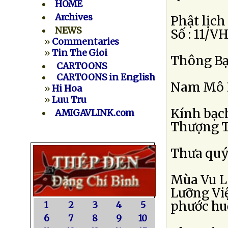
HOME
Archives
Phật lịc
NEWS
Số : 11/
»
Commentaries
»
Tin The Gioi
Thông Bạ
CARTOONS
CARTOONS in English
Nam Mô B
»
Hi Hoa
»
Luu Tru
Kính bạc
AMIGAVLINK.com
Thượng To
Thưa quý 
Mùa Vu La
Lưỡng Việ
phước huệ
1
2
3
4
5
6
7
8
9
10