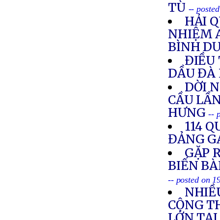
TÙ
-- poste
HẢI 
NHIỆM 
BÌNH D
ĐIỀU 
DẦU ĐÀ
DỜI 
CẦU LẦN
HƯNG
-- 
114 Q
ĐẢNG G
GẶP R
BIẾN BÀ
-- posted on 
NHIỀ
CỘNG T
LỚN TẠ