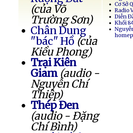
Cơ Sở 
(của Võ
Radio 
Trường Sơn)
Diễn Đ
Khối 8
Chân Dung
Nguyễ
homep
"bác" Hồ
(của
Kiều Phong)
Trại Kiên
Giam
(audio -
Nguyễn Chí
Thiệp)
Thép Đen
(audio - Đặng
Chí Bình)