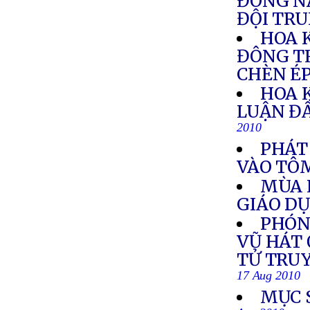
ĐÔNG N
ĐỘI TR
HOA 
ĐÔNG T
CHÈN É
HOA 
LUẬN Đ
2010
PHÁT
VÀO TÔ
MÙA 
GIÁO D
PHÓN
VŨ HÁT 
TỬ TRU
17 Aug 2010
MỤC 