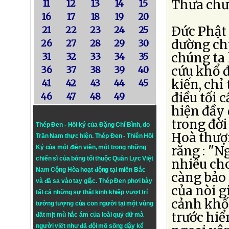
Thưa chư l
11
12
13
14
15
16
17
18
19
20
Ðức Phật 
21
22
23
24
25
dường chư
26
27
28
29
30
chúng ta
31
32
33
34
35
cứu khổ 
36
37
38
39
40
kiến, chỉ
41
42
43
44
45
điều tối 
46
47
48
49
hiện đầy 
trong đời
Thép Đen - Hồi ký của Đặng Chí Bình
, do
Hoà thượ
Trần Nam thực hiện.
Thép Đen
- Thiên Hồi
rằng : "N
Ký của một điện viên, một trong những
chiến sĩ của bóng tối thuộc Quân Lực Việt
nhiêu cho
Nam Cộng Hòa hoạt động tại miền Bắc
càng bảo
và đã sa vào tay giặc. Thép Đen phơi bày
của nòi g
tất cả những sự thật kinh khiếp vượt trí
cảnh khố
tưởng tượng của con người tại một vùng
trước hiể
đất mịt mù hắc ám của loài quỷ dữ mà
người viết như đã đội mồ sống dậy kể