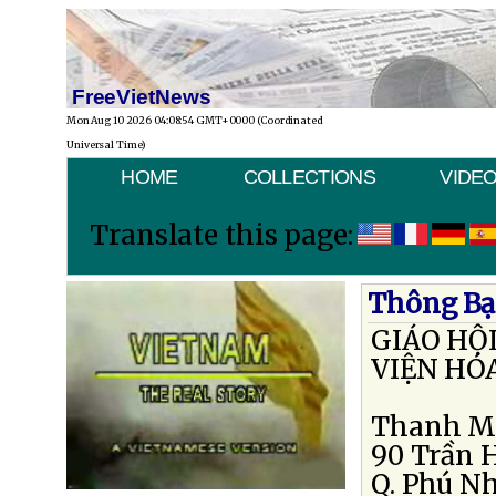
FreeVietNews
Mon Aug 10 2026 04:08:54 GMT+0000 (Coordinated
Universal Time)
HOME
COLLECTIONS
VIDE
Translate this page:
Thông Bạ
GIÁO HỘ
VIỆN HÓ
Thanh Mi
90 Trần Hu
Q. Phú Nh