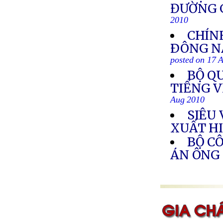
ĐƯỜNG G
2010
CHÍN
ÐÔNG NA
posted on 17 
BỘ Q
TIẾNG 
Aug 2010
SIÊU
XUẤT H
BỘ C
ÁN ÔNG