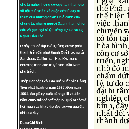
ngoại xâ
cho ta nghe những cơ cực lầm than của
thể Phật 
xã hội miền Bắc và cuộc đời tù đày bi
thể hiện 
thảm của những chiến sĩ vô danh của
việc tha
chúng ta, những người đã âm thầm chiến
chuyển v
đấu và gục ngã vì lý tưởng
Tự Do
và
Đại
có tồn tạ
Nghĩa Dân Tộc
...
hòa bình
Ở đây chỉ có tập I và II, từng được phát
còn cơ sở
thanh trên đài phát thanh Quê Hương từ
triển, ng
San Jose, California - Hoa Kỳ, trong
chương trình đọc truyện do Trần Nam
nhờ đó mà
phụ trách.
chấm dứt,
lý, tự do
Thép Đen tập I và II do nhà xuất bản Đông
Tiến phát hành từ năm 1987. Đến năm
đại bi tâ
1991, tác giả tự xuất bản tập III và đến
nghiệp, c
năm 2005 thì hoàn tất tập IV. Quý vị có thể
bình, đây
hỏi mua sách hay dĩa đọc truyện qua địa
nhất đối 
chỉ sau đây:
thành dư
Dang Chi Binh