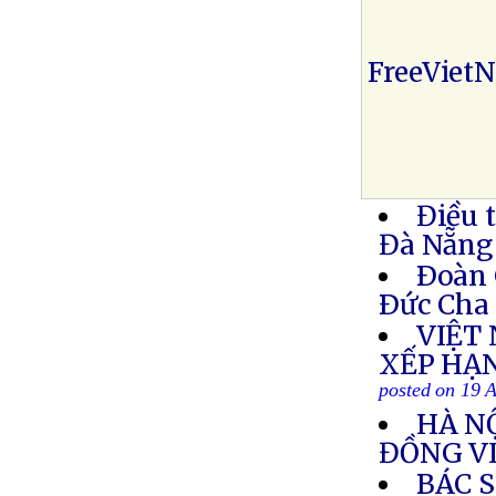
FreeViet
Điều 
Đà Nẵng
Ðoàn 
Ðức Cha 
VIỆT
XẾP HẠ
posted on 19 
HÀ NỘ
ĐỒNG V
BÁC 