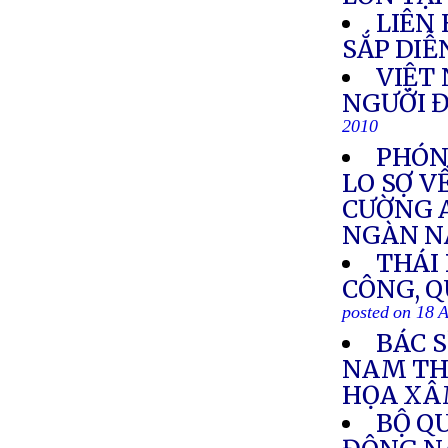
LIÊN
SẮP DIỄ
VIỆT 
NGƯỜI Đ
2010
PHÓNG
LO SỢ V
CƯỜNG 
NGÀN 
THÁI
CÔNG, Q
posted on 18 
BÁC 
NAM TH
HỌA XÂ
BỘ Q