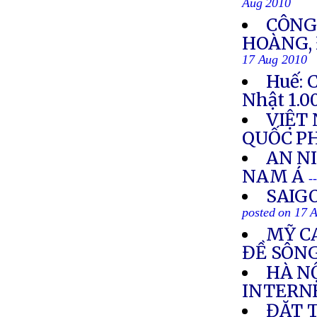
Aug 2010
CÔNG
HOÀNG, 
17 Aug 2010
Huế: 
Nhật 1.0
VIỆT
QUỐC P
AN N
NAM Á
-
SAIG
posted on 17 
MỸ C
ĐỀ SÔN
HÀ NỘ
INTERN
ĐẶT 