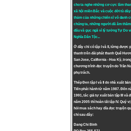
cho ta nghe những cơ cực lầm tha
xã hội miền Bắc và cuộc đời tù đày 
thảm của những chiến sĩ vô danh c
chúng ta, những người đã âm thầm
đấu và gục ngã vì lý tưởng
Tự Do
v
Nghĩa Dân Tộc
...
Ở đây chỉ có tập I và II, từng được 
thanh trên đài phát thanh Quê Hươ
San Jose, California - Hoa Kỳ, tron
chương trình đọc truyện do Trần 
phụ trách.
Thép Đen tập I và II do nhà xuất bả
Tiến phát hành từ năm 1987. Đến 
1991, tác giả tự xuất bản tập III và 
năm 2005 thì hoàn tất tập IV. Quý vị
hỏi mua sách hay dĩa đọc truyện qu
chỉ sau đây:
Dang Chi Binh