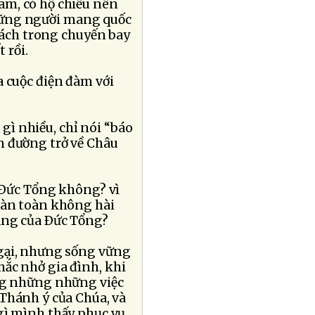
am, có hộ chiếu nên
hững người mang quốc
ách trong chuyến bay
 rồi.
 cuộc điện đàm với
ì nhiều, chỉ nói “báo
ên đường trở về Châu
 Ðức Tổng không? vì
oàn toàn không hài
ẳng của Ðức Tổng?
ngại, nhưng sống vững
ắc nhở gia đình, khi
ng những những việc
Thánh ý của Chúa, và
gì mình thấy phục vụ