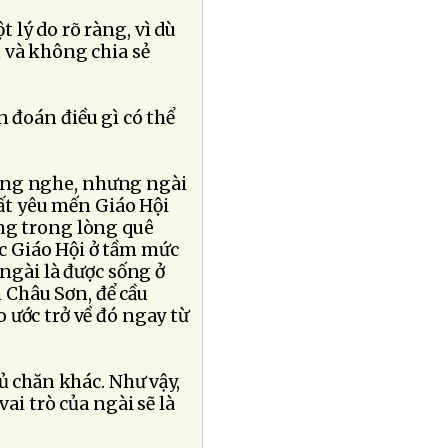
lý do rõ ràng, vì dù
 và không chia sẻ
 đoán điều gì có thể
ông nghe, nhưng ngài
rất yêu mến Giáo Hội
ng trong lòng quê
 Giáo Hội ở tầm mức
 ngài là được sống ở
n Châu Sơn, để cầu
 ước trở về đó ngay từ
ủ chăn khác. Như vậy,
ai trò của ngài sẽ là