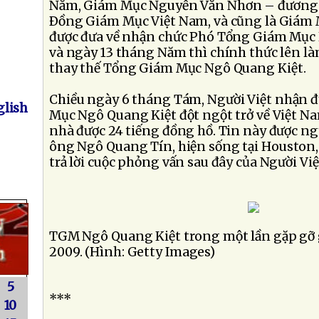
Năm, Giám Mục Nguyễn Văn Nhơn – đương 
Ðồng Giám Mục Việt Nam, và cũng là Giám M
được đưa về nhận chức Phó Tổng Giám Mục H
và ngày 13 tháng Năm thì chính thức lên 
thay thế Tổng Giám Mục Ngô Quang Kiệt.
Chiều ngày 6 tháng Tám, Người Việt nhận 
lish
Mục Ngô Quang Kiệt đột ngột trở về Việt Na
nhà được 24 tiếng đồng hồ. Tin này được ngư
ông Ngô Quang Tín, hiện sống tại Houston,
trả lời cuộc phỏng vấn sau đây của Người Việ
TGM Ngô Quang Kiệt trong một lần gặp gỡ 
2009. (Hình: Getty Images)
5
***
10