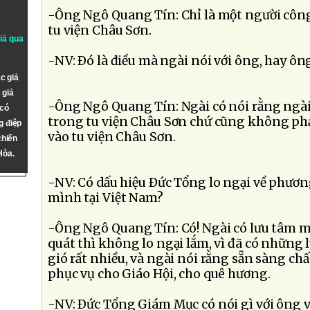
-Ông Ngô Quang Tín: Chỉ là một người công
tu viện Châu Sơn.
giả qua
-NV: Ðó là điều mà ngài nói với ông, hay ôn
c giả
 giả
-Ông Ngô Quang Tín: Ngài có nói rằng ngài c
 có
trong tu viện Châu Sơn chứ cũng không phả
g điệp
vào tu viện Châu Sơn.
chiến
Hòa.
-NV: Có dấu hiệu Ðức Tổng lo ngại về phươn
mình tại Việt Nam?
-Ông Ngô Quang Tín: Có! Ngài có lưu tâm 
quát thì không lo ngại lắm, vì đã có những 
gió rất nhiều, và ngài nói rằng sẵn sàng ch
phục vụ cho Giáo Hội, cho quê hương.
-NV: Ðức Tổng Giám Mục có nói gì với ông 