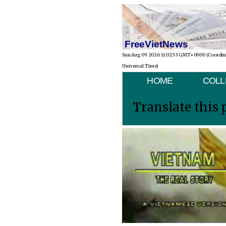
FreeVietNews
Sun Aug 09 2026 11:02:53 GMT+0000 (Coordi
Universal Time)
HOME
COLL
Translate this 