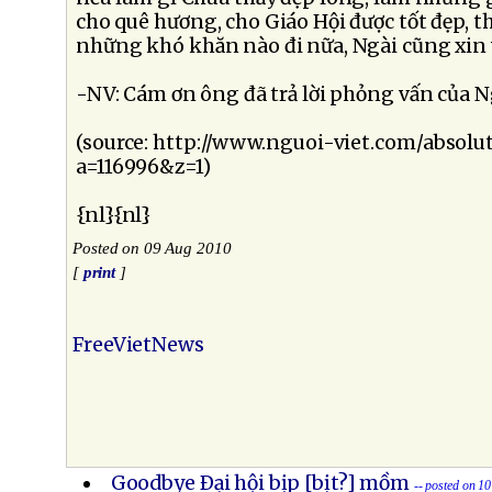
cho quê hương, cho Giáo Hội được tốt đẹp, t
những khó khăn nào đi nữa, Ngài cũng xin
-NV: Cám ơn ông đã trả lời phỏng vấn của Ng
(source: http://www.nguoi-viet.com/abso
a=116996&z=1)
{nl}{nl}
Posted on 09 Aug 2010
[
print
]
FreeVietNews
Goodbye Ðại hội bịp [bịt?] mồm
-- posted on 1