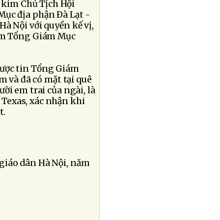
kim Chủ Tịch Hội
ục địa phận Ðà Lạt -
à Nội với quyền kế vị,
làm Tổng Giám Mục
được tin Tổng Giám
m và đã có mặt tại quê
ời em trai của ngài, là
 Texas, xác nhận khi
t.
giáo dân Hà Nội, năm