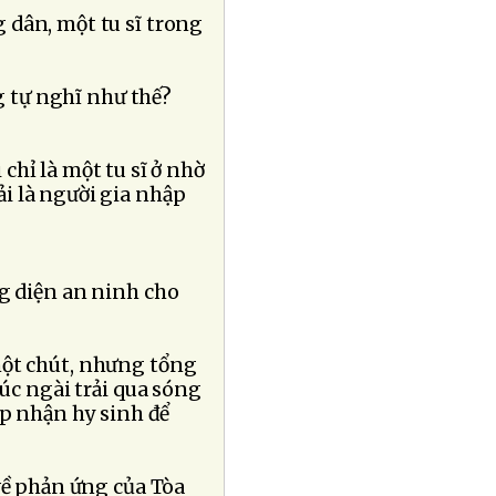
 dân, một tu sĩ trong
g tự nghĩ như thế?
hỉ là một tu sĩ ở nhờ
i là người gia nhập
g diện an ninh cho
một chút, nhưng tổng
lúc ngài trải qua sóng
ấp nhận hy sinh để
về phản ứng của Tòa