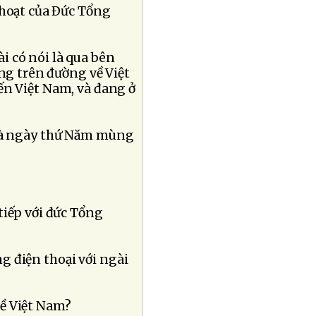
 hoạt của Ðức Tổng
i có nói là qua bên
ang trên đường về Việt
ến Việt Nam, và đang ở
là ngày thứ Năm mùng
tiếp với đức Tổng
g điện thoại với ngài
về Việt Nam?