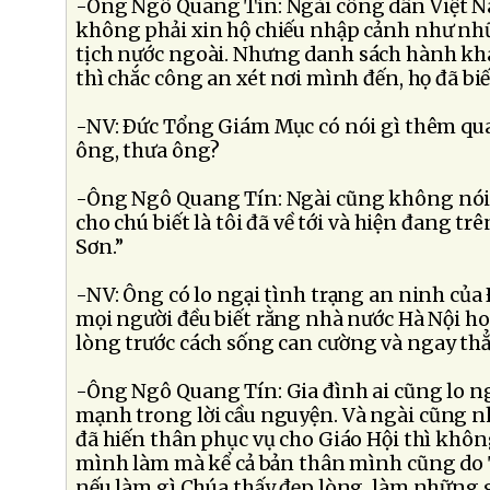
-Ông Ngô Quang Tín: Ngài công dân Việt N
không phải xin hộ chiếu nhập cảnh như n
tịch nước ngoài. Nhưng danh sách hành kh
thì chắc công an xét nơi mình đến, họ đã biết
-NV: Ðức Tổng Giám Mục có nói gì thêm qua
ông, thưa ông?
-Ông Ngô Quang Tín: Ngài cũng không nói g
cho chú biết là tôi đã về tới và hiện đang tr
Sơn.”
-NV: Ông có lo ngại tình trạng an ninh của
mọi người đều biết rằng nhà nước Hà Nội h
lòng trước cách sống can cường và ngay th
-Ông Ngô Quang Tín: Gia đình ai cũng lo 
mạnh trong lời cầu nguyện. Và ngài cũng nh
đã hiến thân phục vụ cho Giáo Hội thì khô
mình làm mà kể cả bản thân mình cũng do 
nếu làm gì Chúa thấy đẹp lòng, làm những 