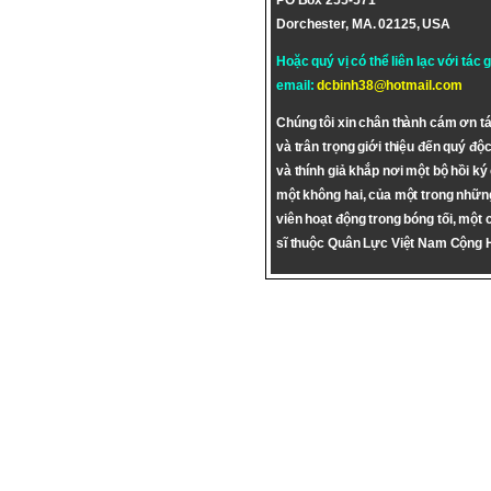
PO Box 255-571
Dorchester, MA. 02125, USA
Hoặc quý vị có thể liên lạc với tác 
email:
dcbinh38@hotmail.com
Chúng tôi xin chân thành cám ơn tá
và trân trọng giới thiệu đến quý độc
và thính giả khắp nơi một bộ hồi ký
một không hai, của một trong nhữn
viên hoạt động trong bóng tối, một 
sĩ thuộc Quân Lực Việt Nam Cộng 