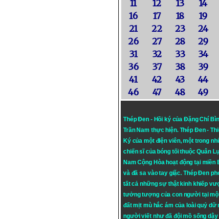
11
12
13
14
16
17
18
19
21
22
23
24
26
27
28
29
31
32
33
34
36
37
38
39
41
42
43
44
46
47
48
49
Thép Đen - Hồi ký của Đặng Chí Bì
Trần Nam thực hiện.
Thép Đen
- Th
Ký của một điện viên, một trong n
chiến sĩ của bóng tối thuộc Quân L
Nam Cộng Hòa hoạt động tại miền
và đã sa vào tay giặc. Thép Đen ph
tất cả những sự thật kinh khiếp vượ
tưởng tượng của con người tại mộ
đất mịt mù hắc ám của loài quỷ dữ
người viết như đã đội mồ sống dậy