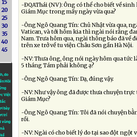
15
-ÐQAThái (NV): Ông có thể cho biết về sinh
20
Giám Mục trong mấy ngày vừa qua?
25
-Ông Ngô Quang Tín: Chủ Nhật vừa qua, ngà
30
Vatican, và tới hôm kia thì ngài nói rằng đ
35
Nam. Trưa hôm qua, ngài thông báo đã về đ
40
trên xe trở về tu viện Châu Sơn gần Hà Nội.
45
-NV: Thưa ông, ông nói ngày hôm qua tức 
5 tháng Tám phải không ạ?
nh
, do
-Ông Ngô Quang Tín: Dạ, đúng vậy.
iên Hồi
hững
-NV: Như vậy ông đã được thưa chuyện trực 
ực Việt
Giám Mục?
 Bắc
ơi bày
-Ông Ngô Quang Tín: Tôi đã nói chuyện bằn
t trí
rồi.
t vùng
 mà
-NV: Ngài có cho biết lý do tại sao đột ngột 
 kể