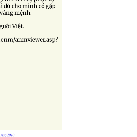
hì dù cho mình có gặp
 vâng mệnh.
ười Việt.
lutenm/anmviewer.asp?
0 Aug 2010