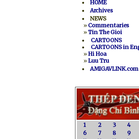
HOME
Archives
NEWS
»
Commentaries
»
Tin The Gioi
CARTOONS
CARTOONS in Eng
»
Hi Hoa
»
Luu Tru
AMIGAVLINK.com
1
2
3
4
6
7
8
9