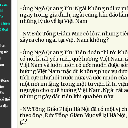
n của
-Ông Ngô Quang Tín: Ngài không nói ra một 
bi
ngay trong gia đình, ngài cũng kín đáo lắm
ủa
những lý do về lại Việt Nam.
 chiến
à
Đại
-NV: Ðức Tổng Giám Mục có lộ ra những tiên
xảy ra cho ngài tại Việt Nam không?
phát
-Ông Ngô Quang Tín: Tiên đoán thì tôi kh
ng từ
có nói là rất yêu mến quê hương Việt Nam, 
g
Việt Nam và luôn luôn có ước muốn được số
Nam
hương Việt Nam mặc dù không phục vụ được
tích cực như hồi trước nữa; và ước muốn của
n Đông
một nơi im lặng trong một tu viện là tu việ
năm
nguyện cho quê hương Việt Nam. Ngài rất ao
đến
những ngày đầu tiên khi qua bên này.
 có thể
a địa
-NV: Tổng Giáo Phận Hà Nội đã có một vị ch
theo ông, Ðức Tổng Giám Mục về lại Hà Nội, v
gì?