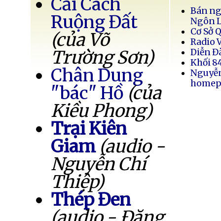
Cải Cách
Bán ng
Ruộng Đất
Ngôn 
Cơ Sở 
(của Võ
Radio 
Trường Sơn)
Diễn Đ
Khối 8
Chân Dung
Nguyễ
homep
"bác" Hồ
(của
Kiều Phong)
Trại Kiên
Giam
(audio -
Nguyễn Chí
Thiệp)
Thép Đen
(audio - Đặng