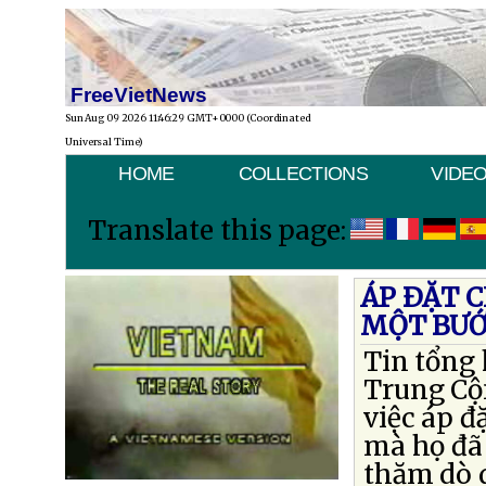
FreeVietNews
Sun Aug 09 2026 11:46:29 GMT+0000 (Coordinated
Universal Time)
HOME
COLLECTIONS
VIDE
Translate this page:
ÁP ÐẶT 
MỘT BƯỚ
Tin tổng 
Trung Cộ
việc áp đ
mà họ đã
thăm dò 