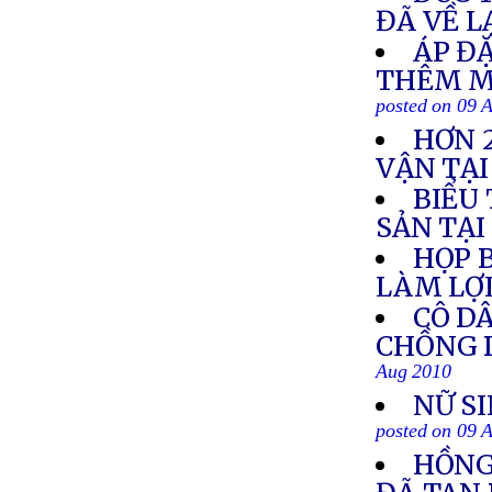
ĐÃ VỀ L
ÁP Đ
THÊM M
posted on 09 
HƠN 
VẬN TẠ
BIỂU
SẢN TẠ
HỌP B
LÀM LỢ
CÔ DÂ
CHỒNG 
Aug 2010
NỮ S
posted on 09 
HỒNG