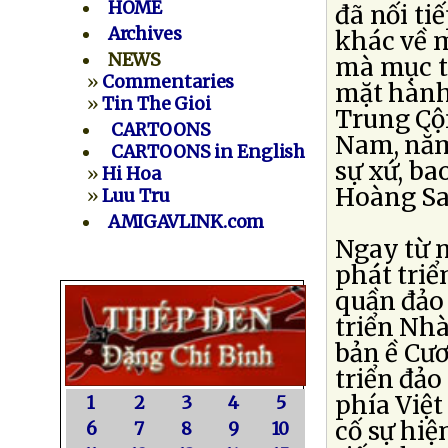
HOME
đã nối ti
Archives
khác về 
NEWS
mà mục ti
»
Commentaries
mặt hành
»
Tin The Gioi
Trung Cộ
CARTOONS
Nam, nằm 
CARTOONS in English
sự xứ, ba
»
Hi Hoa
Hoàng Sa
»
Luu Tru
AMIGAVLINK.com
Ngay từ 
phát triể
quần đảo 
triển Nh
bản ề Cư
triển đảo
phía Việt
1
2
3
4
5
cố sự hiệ
6
7
8
9
10