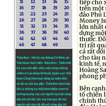
tiếp cho
11
12
13
14
15
trên một
16
17
18
19
20
đảo Phú 
21
22
23
24
25
Money Is
26
27
28
29
30
lớn nhất
31
32
33
34
35
dựng một 
36
37
38
39
40
thước. Ðố
41
42
43
44
45
trí rất q
46
47
48
49
cá rất dồ
cho tàu 
Thép Đen - Hồi ký của Đặng Chí Bình
, do
kinh tế, 
Trần Nam thực hiện.
Thép Đen
- Thiên Hồi
Hoàng Sa 
Ký của một điện viên, một trong những
chiến sĩ của bóng tối thuộc Quân Lực Việt
phong ph
Nam Cộng Hòa hoạt động tại miền Bắc
và đã sa vào tay giặc. Thép Đen phơi bày
Bên cạnh 
tất cả những sự thật kinh khiếp vượt trí
tố chiến 
tưởng tượng của con người tại một vùng
chính th
đất mịt mù hắc ám của loài quỷ dữ mà
người viết như đã đội mồ sống dậy kể