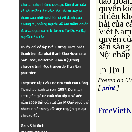
đảo Hoàn
cho ta nghe những cơ cực lầm than của
quyền ki
xã hội miền Bắc và cuộc đời tù đày bi
nhiên kh
thảm của những chiến sĩ vô danh của
hải của c
chúng ta, những người đã âm thầm chiến
Việt Nam 
đấu và gục ngã vì lý tưởng
Tự Do
và
Đại
quyền của
Nghĩa Dân Tộc
...
sẵn sàng
Ở đây chỉ có tập I và II, từng được phát
Nội chấp
thanh trên đài phát thanh Quê Hương từ
San Jose, California - Hoa Kỳ, trong
chương trình đọc truyện do Trần Nam
{nl}{nl}
phụ trách.
Posted on 0
Thép Đen tập I và II do nhà xuất bản Đông
[
print
]
Tiến phát hành từ năm 1987. Đến năm
1991, tác giả tự xuất bản tập III và đến
năm 2005 thì hoàn tất tập IV. Quý vị có thể
FreeViet
hỏi mua sách hay dĩa đọc truyện qua địa
chỉ sau đây:
Dang Chi Binh