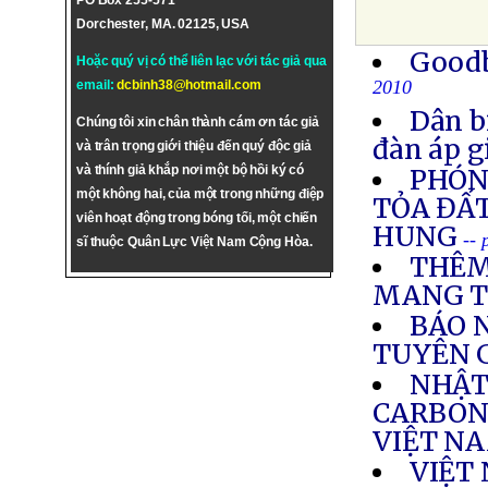
PO Box 255-571
Dorchester, MA. 02125, USA
Goodb
Hoặc quý vị có thể liên lạc với tác giả qua
2010
email:
dcbinh38@hotmail.com
Dân b
Chúng tôi xin chân thành cám ơn tác giả
đàn áp g
và trân trọng giới thiệu đến quý độc giả
và thính giả khắp nơi một bộ hồi ký có
PHÓNG
một không hai, của một trong những điệp
TỎA ĐẤT
viên hoạt động trong bóng tối, một chiến
HUNG
--
sĩ thuộc Quân Lực Việt Nam Cộng Hòa.
THÊM
MANG T
BÁO N
TUYÊN G
NHẬT
CARBON
VIỆT N
VIỆT