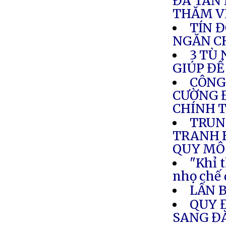
ĐÃ TAN 
THĂM V
TÍN Đ
NGĂN C
3 TÙ
GIÚP ĐỂ
CÔNG
CƯỜNG Đ
CHÍNH T
TRUN
TRANH 
QUY MÔ
"Khỉ t
nhọ chế 
LẤN 
QUY 
SANG Đ