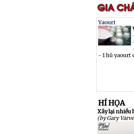
Yaourt
- 1 hũ yaourt 
HÍ HỌA
Xây lại nhiều h
(by Gary Varve