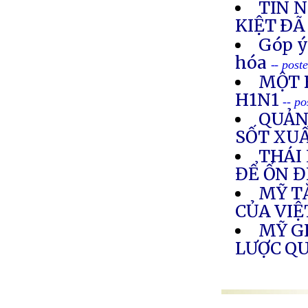
TIN 
KIỆT ÐÃ
Góp ý
hóa
-- post
MỘT B
H1N1
-- p
QUẢNG
SỐT XU
THÁI
ĐỂ ỔN Đ
MỸ T
CỦA VI
MỸ G
LƯỢC Q