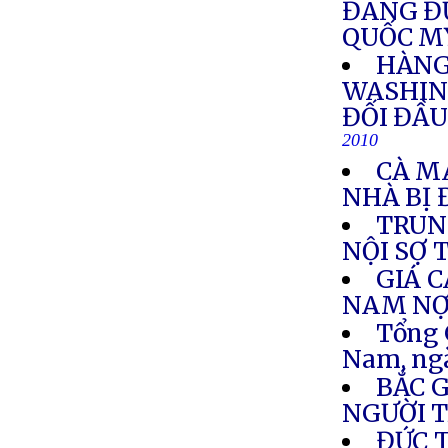
ĐANG Đ
QUỐC M
HÀNG
WASHIN
ĐỐI ĐẦU
2010
CÀ MA
NHÀ BỊ 
TRUN
NỘI SỢ 
GIÁ C
NAM NỢ 
Tổng 
Nam, ng
BẮC 
NGƯỜI T
ĐỨC 