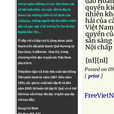
đảo Hoàn
cho ta nghe những cơ cực lầm than của
quyền ki
xã hội miền Bắc và cuộc đời tù đày bi
nhiên kh
thảm của những chiến sĩ vô danh của
hải của c
chúng ta, những người đã âm thầm chiến
Việt Nam 
đấu và gục ngã vì lý tưởng
Tự Do
và
Đại
quyền của
Nghĩa Dân Tộc
...
sẵn sàng
Ở đây chỉ có tập I và II, từng được phát
Nội chấp
thanh trên đài phát thanh Quê Hương từ
San Jose, California - Hoa Kỳ, trong
chương trình đọc truyện do Trần Nam
{nl}{nl}
phụ trách.
Posted on 0
Thép Đen tập I và II do nhà xuất bản Đông
[
print
]
Tiến phát hành từ năm 1987. Đến năm
1991, tác giả tự xuất bản tập III và đến
năm 2005 thì hoàn tất tập IV. Quý vị có thể
FreeViet
hỏi mua sách hay dĩa đọc truyện qua địa
chỉ sau đây:
Dang Chi Binh