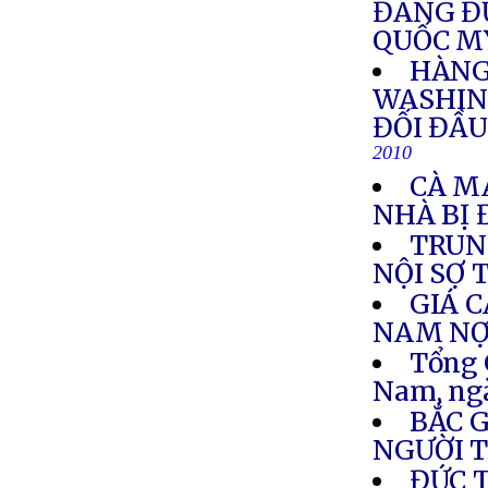
ĐANG Đ
QUỐC M
HÀNG
WASHIN
ĐỐI ĐẦU
2010
CÀ MA
NHÀ BỊ 
TRUN
NỘI SỢ 
GIÁ C
NAM NỢ 
Tổng 
Nam, ng
BẮC 
NGƯỜI T
ĐỨC 