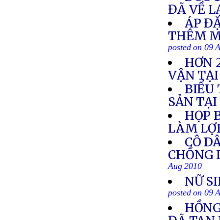
ĐÃ VỀ L
ÁP Đ
THÊM M
posted on 09 
HƠN 
VẬN TẠ
BIỂU
SẢN TẠ
HỌP B
LÀM LỢ
CÔ DÂ
CHỒNG 
Aug 2010
NỮ S
posted on 09 
HỒNG