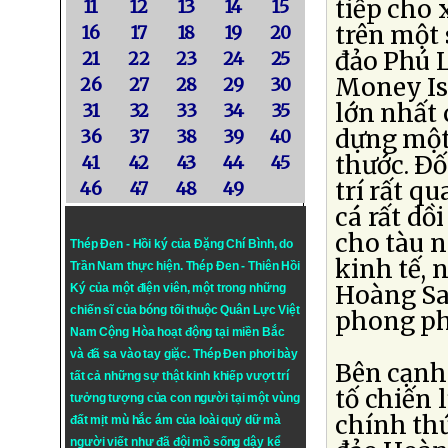
tiếp cho
11
12
13
14
15
trên một
16
17
18
19
20
đảo Phú 
21
22
23
24
25
Money Is
26
27
28
29
30
lớn nhất
31
32
33
34
35
dựng một 
36
37
38
39
40
thước. Ðố
41
42
43
44
45
trí rất q
46
47
48
49
cá rất dồ
cho tàu 
Thép Đen - Hồi ký của Đặng Chí Bình
, do
kinh tế, 
Trần Nam thực hiện.
Thép Đen
- Thiên Hồi
Hoàng Sa 
Ký của một điện viên, một trong những
chiến sĩ của bóng tối thuộc Quân Lực Việt
phong ph
Nam Cộng Hòa hoạt động tại miền Bắc
và đã sa vào tay giặc. Thép Đen phơi bày
Bên cạnh 
tất cả những sự thật kinh khiếp vượt trí
tố chiến 
tưởng tượng của con người tại một vùng
chính th
đất mịt mù hắc ám của loài quỷ dữ mà
người viết như đã đội mồ sống dậy kể