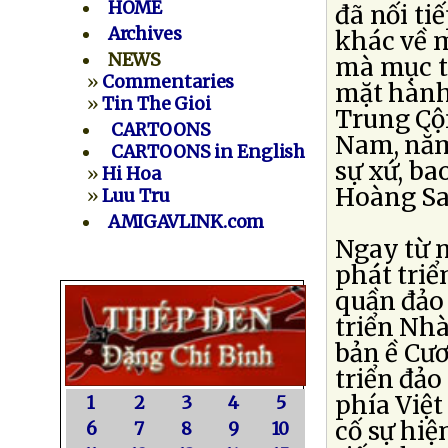
HOME
đã nối ti
Archives
khác về 
NEWS
mà mục ti
»
Commentaries
mặt hành
»
Tin The Gioi
Trung Cộ
CARTOONS
Nam, nằm 
CARTOONS in English
sự xứ, ba
»
Hi Hoa
Hoàng Sa
»
Luu Tru
AMIGAVLINK.com
Ngay từ 
phát triể
quần đảo 
triển Nh
bản ề Cư
triển đảo
phía Việt
1
2
3
4
5
cố sự hiệ
6
7
8
9
10