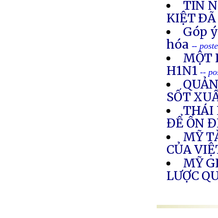
TIN 
KIỆT ÐÃ
Góp ý
hóa
-- post
MỘT B
H1N1
-- p
QUẢNG
SỐT XU
THÁI
ĐỂ ỔN Đ
MỸ T
CỦA VI
MỸ G
LƯỢC Q