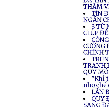
ĐÃ TAN 
THĂM V
TÍN Đ
NGĂN C
3 TÙ
GIÚP ĐỂ
CÔNG
CƯỜNG Đ
CHÍNH T
TRUN
TRANH 
QUY MÔ
"Khỉ t
nhọ chế 
LẤN 
QUY 
SANG Đ