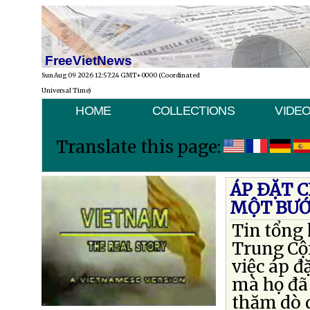
FreeVietNews
Sun Aug 09 2026 12:57:24 GMT+0000 (Coordinated
Universal Time)
HOME
COLLECTIONS
VIDE
Translate this page:
ÁP ÐẶT 
MỘT BƯỚ
Tin tổng 
Trung Cộ
việc áp đ
mà họ đã
thăm dò 