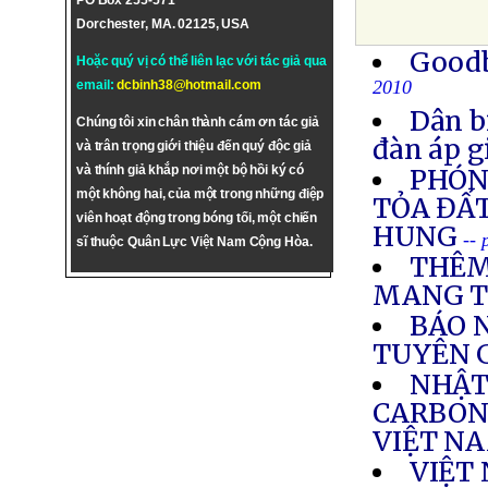
PO Box 255-571
Dorchester, MA. 02125, USA
Goodb
Hoặc quý vị có thể liên lạc với tác giả qua
2010
email:
dcbinh38@hotmail.com
Dân b
Chúng tôi xin chân thành cám ơn tác giả
đàn áp g
và trân trọng giới thiệu đến quý độc giả
và thính giả khắp nơi một bộ hồi ký có
PHÓNG
một không hai, của một trong những điệp
TỎA ĐẤT
viên hoạt động trong bóng tối, một chiến
HUNG
--
sĩ thuộc Quân Lực Việt Nam Cộng Hòa.
THÊM
MANG T
BÁO N
TUYÊN G
NHẬT
CARBON
VIỆT N
VIỆT