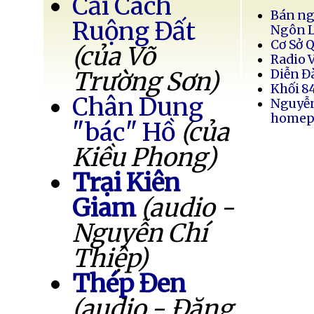
Cải Cách
Bán ng
Ruộng Đất
Ngôn 
Cơ Sở 
(của Võ
Radio 
Trường Sơn)
Diễn Đ
Khối 8
Chân Dung
Nguyễ
homep
"bác" Hồ
(của
Kiều Phong)
Trại Kiên
Giam
(audio -
Nguyễn Chí
Thiệp)
Thép Đen
(audio - Đặng