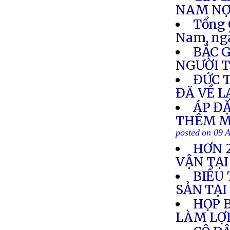
NAM NỢ 
Tổng 
Nam, ng
BẮC 
NGƯỜI T
ĐỨC 
ĐÃ VỀ L
ÁP Đ
THÊM M
posted on 09 
HƠN 
VẬN TẠ
BIỂU
SẢN TẠ
HỌP B
LÀM LỢ