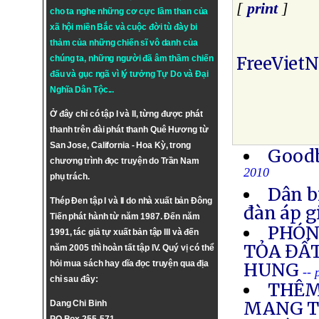
[
print
]
cho ta nghe những cơ cực lầm than của
xã hội miền Bắc và cuộc đời tù đày bi
thảm của những chiến sĩ vô danh của
FreeViet
chúng ta, những người đã âm thầm chiến
đấu và gục ngã vì lý tưởng
Tự Do
và
Đại
Nghĩa Dân Tộc
...
Ở đây chỉ có tập I và II, từng được phát
thanh trên đài phát thanh Quê Hương từ
San Jose, California - Hoa Kỳ, trong
Goodb
chương trình đọc truyện do Trần Nam
2010
phụ trách.
Dân b
Thép Đen tập I và II do nhà xuất bản Đông
đàn áp g
Tiến phát hành từ năm 1987. Đến năm
PHÓNG
1991, tác giả tự xuất bản tập III và đến
TỎA ĐẤT
năm 2005 thì hoàn tất tập IV. Quý vị có thể
hỏi mua sách hay dĩa đọc truyện qua địa
HUNG
--
chỉ sau đây:
THÊM
MANG T
Dang Chi Binh