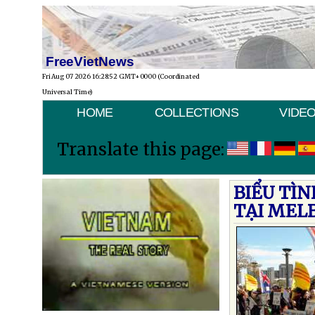
FreeVietNews
Fri Aug 07 2026 16:28:52 GMT+0000 (Coordinated
Universal Time)
HOME
COLLECTIONS
VIDE
Translate this page:
BIỂU TÌ
TẠI MEL