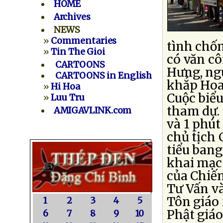
HOME
Archives
NEWS
»
Commentaries
tình chốn
»
Tin The Gioi
có văn c
CARTOONS
Hưng, ngư
CARTOONS in English
khắp Hoa
»
Hi Hoa
Cuộc biểu
»
Luu Tru
tham dự.
AMIGAVLINK.com
và 1 phú
chủ tịch
tiểu ban
khai mạc 
của Chiến
Tư Vấn và
Tôn giáo 
1
2
3
4
5
Phật giáo
6
7
8
9
10