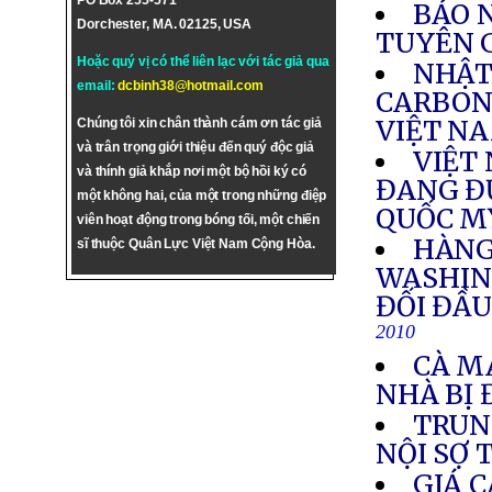
PO Box 255-571
BÁO N
Dorchester, MA. 02125, USA
TUYÊN G
Hoặc quý vị có thể liên lạc với tác giả qua
NHẬT
email:
dcbinh38@hotmail.com
CARBON
VIỆT N
Chúng tôi xin chân thành cám ơn tác giả
và trân trọng giới thiệu đến quý độc giả
VIỆT
và thính giả khắp nơi một bộ hồi ký có
ĐANG Đ
một không hai, của một trong những điệp
QUỐC M
viên hoạt động trong bóng tối, một chiến
HÀNG
sĩ thuộc Quân Lực Việt Nam Cộng Hòa.
WASHIN
ĐỐI ĐẦU
2010
CÀ MA
NHÀ BỊ 
TRUN
NỘI SỢ 
GIÁ C