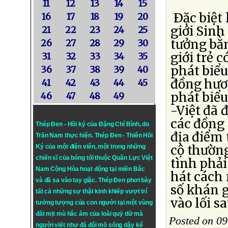
11
12
13
14
15
Ðặc biệt 
16
17
18
19
20
giới Sinh
21
22
23
24
25
tưởng bằn
26
27
28
29
30
giới trẻ 
31
32
33
34
35
phát biểu
36
37
38
39
40
đồng hươn
41
42
43
44
45
phát biể
46
47
48
49
-Việt đã 
các đồng 
Thép Đen - Hồi ký của Đặng Chí Bình
, do
địa điểm 
Trần Nam thực hiện.
Thép Đen
- Thiên Hồi
cộ thườn
Ký của một điện viên, một trong những
chiến sĩ của bóng tối thuộc Quân Lực Việt
tình phải
Nam Cộng Hòa hoạt động tại miền Bắc
hát cách
và đã sa vào tay giặc. Thép Đen phơi bày
số khán g
tất cả những sự thật kinh khiếp vượt trí
vào lối s
tưởng tượng của con người tại một vùng
đất mịt mù hắc ám của loài quỷ dữ mà
Posted on 0
người viết như đã đội mồ sống dậy kể