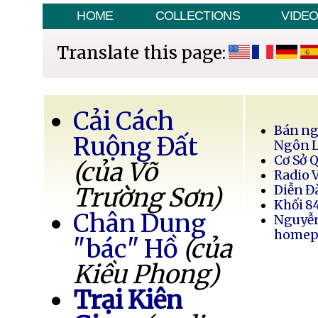
HOME
COLLECTIONS
VIDE
Translate this page:
Cải Cách
Bán ng
Ruộng Đất
Ngôn 
Cơ Sở 
(của Võ
Radio 
Trường Sơn)
Diễn Đ
Khối 8
Chân Dung
Nguyễ
homep
"bác" Hồ
(của
Kiều Phong)
Trại Kiên