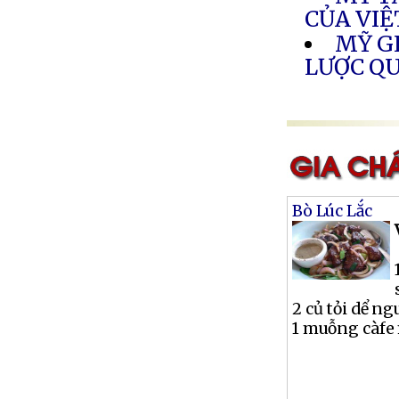
CỦA VI
MỸ G
LƯỢC Q
Bò Lúc Lắc
2 củ tỏi dể n
1 muỗng càfe 