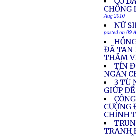
CÔ DÂ
CHỒNG 
Aug 2010
NỮ S
posted on 09 
HỒNG
ĐÃ TAN 
THĂM V
TÍN Đ
NGĂN C
3 TÙ
GIÚP ĐỂ
CÔNG
CƯỜNG Đ
CHÍNH T
TRUN
TRANH 