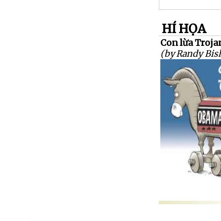
HÍ HỌA
Con lừa Troja
(by Randy Bis