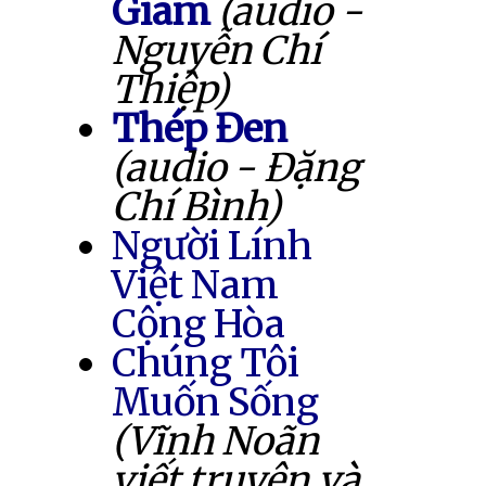
Giam
(audio -
Nguyễn Chí
Thiệp)
Thép Đen
(audio - Đặng
Chí Bình)
Người Lính
Việt Nam
Cộng Hòa
Chúng Tôi
Muốn Sống
(Vĩnh Noãn
viết truyện và