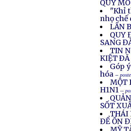
QUY MÔ
"Khỉ t
nhọ chế 
LẤN 
QUY 
SANG Đ
TIN 
KIỆT ÐÃ
Góp ý
hóa
-- post
MỘT B
H1N1
-- p
QUẢNG
SỐT XU
THÁI
ĐỂ ỔN Đ
MỸ T