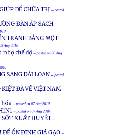
 GIÚP ĐỂ CHỮA TRỊ
-- posted
ƯỜNG ĐÀN ÁP SÁCH
2010
IẾN TRANH BẰNG MỘT
 09 Aug 2010
ôi nhọ chế độ
-- posted on 08 Aug
 2010
NG SANG ĐÀI LOAN
-- posted
 KIỆT ÐÃ VỀ VIỆT NAM
-
n hóa
-- posted on 07 Aug 2010
 H1N1
-- posted on 07 Aug 2010
H SỐT XUẤT HUYẾT
--
 ĐỂ ỔN ĐỊNH GIÁ GẠO
--