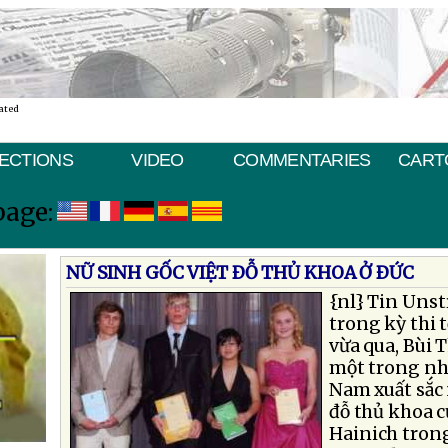
ated
ECTIONS
VIDEO
COMMENTARIES
CART
page:
NỮ SINH GỐC VIỆT ÐỖ THỦ KHOA Ở ÐỨC
{nl}
Tin Unstr
trong kỳ thi 
vừa qua, Bùi 
một trong nh
Nam xuất sắc 
đỗ thủ khoa 
Hainich trong