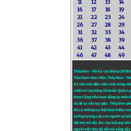
11
12
13
14
16
17
18
19
21
22
23
24
26
27
28
29
31
32
33
34
36
37
38
39
41
42
43
44
46
47
48
49
Thép Đen - Hồi ký của Đặng Chí Bì
Trần Nam thực hiện.
Thép Đen
- Th
Ký của một điện viên, một trong n
chiến sĩ của bóng tối thuộc Quân L
Nam Cộng Hòa hoạt động tại miền
và đã sa vào tay giặc. Thép Đen ph
tất cả những sự thật kinh khiếp vượ
tưởng tượng của con người tại mộ
đất mịt mù hắc ám của loài quỷ dữ
người viết như đã đội mồ sống dậy