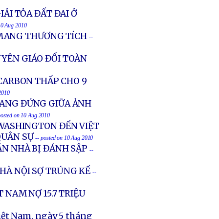
IẢI TỎA ĐẤT ĐAI Ở
 10 Aug 2010
MANG THƯƠNG TÍCH
--
UYÊN GIÁO ĐỔI TOÀN
ARBON THẤP CHO 9
 2010
ĐANG ĐỨNG GIỮA ẢNH
posted on 10 Aug 2010
WASHINGTON ĐẾN VIỆT
QUÂN SỰ
-- posted on 10 Aug 2010
ĂN NHÀ BỊ ĐÁNH SẬP
--
HÀ NỘI SỢ TRÚNG KẾ
--
T NAM NỢ 15.7 TRIỆU
iệt Nam, ngày 5 tháng