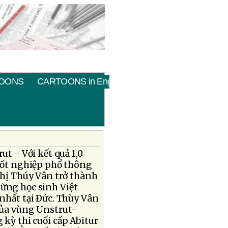
OONS
CARTOONS in English
ut - Với kết quả 1,0
tốt nghiệp phổ thông
Thị Thúy Vân trở thành
ững học sinh Việt
nhất tại Ðức. Thùy Vân
của vùng Unstrut-
 kỳ thi cuối cấp Abitur