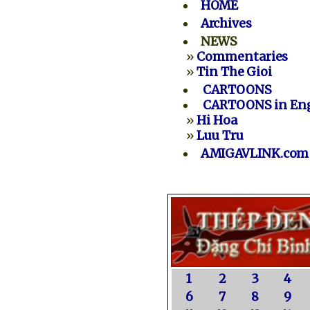
HOME
Archives
NEWS
»
Commentaries
»
Tin The Gioi
CARTOONS
CARTOONS in Eng
»
Hi Hoa
»
Luu Tru
AMIGAVLINK.com
1
2
3
4
6
7
8
9