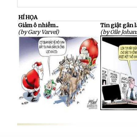
HÍ HỌA
Giảm ô nhiễm...
Tin giật gân l
(by Gary Varvel)
(by Olle Johan