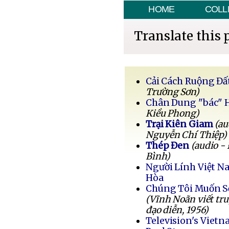
HOME
COLL
Translate this 
Cải Cách Ruộng Đấ
Trường Sơn)
Chân Dung "bác" 
Kiều Phong)
Trại Kiên Giam
(au
Nguyễn Chí Thiệp)
Thép Đen
(audio -
Bình)
Người Lính Việt 
Hòa
Chúng Tôi Muốn 
(Vĩnh Noãn viết tr
đạo diễn, 1956)
Television's Vietn