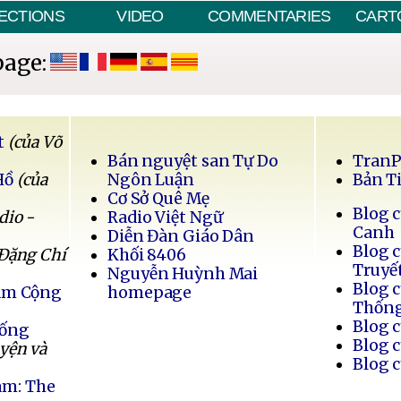
ECTIONS
VIDEO
COMMENTARIES
CART
page:
t
(của Võ
Bán nguyệt san Tự Do
Tran
Hồ
(của
Ngôn Luận
Bản T
Cơ Sở Quê Mẹ
Blog 
dio -
Radio Việt Ngữ
Canh
Diễn Đàn Giáo Dân
Blog 
 Đặng Chí
Khối 8406
Truyế
Nguyễn Huỳnh Mai
Blog 
Nam Cộng
homepage
Thốn
Blog 
Sống
Blog 
uyện và
Blog 
am: The