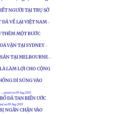
ẾT NGƯỜI TẠI TRỤ SỞ
ĐÃ VỀ LẠI VIỆT NAM
--
N THÊM MỘT BƯỚC
OÁ VẬN TẠI SYDNEY
--
 SẢN TẠI MELBOURNE
--
 LÀ LÀM LỢI CHO CỘNG
CHỒNG DÍ SÚNG VÀO
C
-- posted on 09 Aug 2010
Ố ĐÃ TAN BIẾN ƯỚC
sted on 09 Aug 2010
 BỊ NGĂN CHẬN VÀO