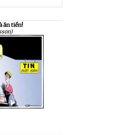
à ăn tiền!
sson)