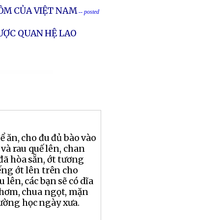
ÔM CỦA VIỆT NAM
-- posted
ƯỢC QUAN HỆ LAO
ể ăn, cho đu đủ bào vào
 và rau quế lên, chan
ã hòa sẵn, ớt tương
ếng ớt lên trên cho
 lên, các bạn sẽ có dĩa
thơm, chua ngọt, mặn
rường học ngày xưa.