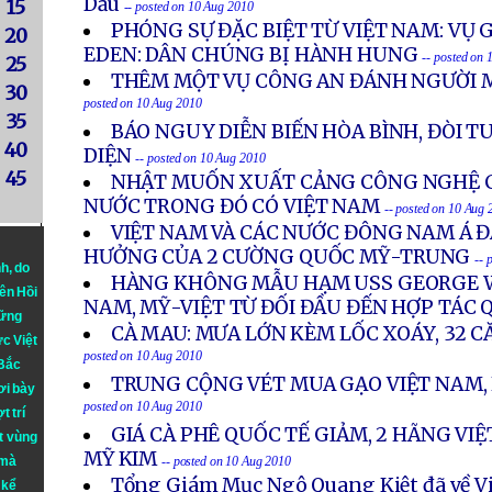
Dầu
15
-- posted on 10 Aug 2010
PHÓNG SỰ ĐẶC BIỆT TỪ VIỆT NAM: VỤ G
20
EDEN: DÂN CHÚNG BỊ HÀNH HUNG
-- posted on
25
THÊM MỘT VỤ CÔNG AN ĐÁNH NGƯỜI 
30
posted on 10 Aug 2010
35
BÁO NGUY DIỄN BIẾN HÒA BÌNH, ĐÒI T
40
DIỆN
-- posted on 10 Aug 2010
45
NHẬT MUỐN XUẤT CẢNG CÔNG NGHỆ C
NƯỚC TRONG ĐÓ CÓ VIỆT NAM
-- posted on 10 Aug
VIỆT NAM VÀ CÁC NƯỚC ĐÔNG NAM Á 
HƯỞNG CỦA 2 CƯỜNG QUỐC MỸ-TRUNG
-- 
nh
, do
HÀNG KHÔNG MẪU HẠM USS GEORGE 
iên Hồi
NAM, MỸ-VIỆT TỪ ĐỐI ĐẦU ĐẾN HỢP TÁC 
hững
CÀ MAU: MƯA LỚN KÈM LỐC XOÁY, 32 C
ực Việt
posted on 10 Aug 2010
 Bắc
TRUNG CỘNG VÉT MUA GẠO VIỆT NAM, 
ơi bày
posted on 10 Aug 2010
t trí
GIÁ CÀ PHÊ QUỐC TẾ GIẢM, 2 HÃNG VIỆ
t vùng
MỸ KIM
 mà
-- posted on 10 Aug 2010
Tổng Giám Mục Ngô Quang Kiệt đã về V
 kể