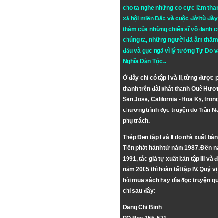
cho ta nghe những cơ cực lầm tha
xã hội miền Bắc và cuộc đời tù đày 
thảm của những chiến sĩ vô danh c
chúng ta, những người đã âm thầm
đấu và gục ngã vì lý tưởng
Tự Do
v
Nghĩa Dân Tộc
...
Ở đây chỉ có tập I và II, từng được 
thanh trên đài phát thanh Quê Hươ
San Jose, California - Hoa Kỳ, tron
chương trình đọc truyện do Trần 
phụ trách.
Thép Đen tập I và II do nhà xuất bả
Tiến phát hành từ năm 1987. Đến 
1991, tác giả tự xuất bản tập III và 
năm 2005 thì hoàn tất tập IV. Quý vị
hỏi mua sách hay dĩa đọc truyện qu
chỉ sau đây:
Dang Chi Binh