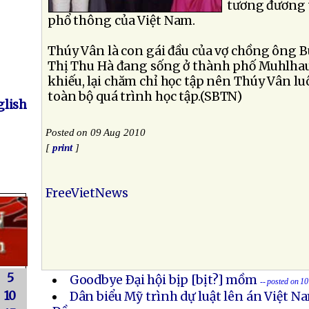
tương đương 
phổ thông của Việt Nam.
Thúy Vân là con gái đầu của vợ chồng ông B
Thị Thu Hà đang sống ở thành phố Muhlha
khiếu, lại chăm chỉ học tập nên Thúy Vân l
toàn bộ quá trình học tập.(SBTN)
lish
Posted on 09 Aug 2010
[
print
]
FreeVietNews
5
Goodbye Ðại hội bịp [bịt?] mồm
-- posted on 1
10
Dân biểu Mỹ trình dự luật lên án Việt 