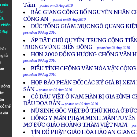
Tám
n của
-- posted on 09 Aug 2010
BẮC GIANG CÔNG BỐ NGUYÊN NHÂN CH
bi
CÔNG AN
ủa
-- posted on 09 Aug 2010
 chiến
ĐỨC TỔNG GIÁM MỤC NGÔ QUANG KIỆT 
à
Đại
posted on 09 Aug 2010
ÁP ĐẶT CHỦ QUYỀN: TRUNG CỘNG TIẾ
TRONG VÙNG BIỂN ĐÔNG
-- posted on 09 Aug 2010
phát
HƠN 2000 ĐỒNG HƯƠNG CHỐNG VĂN H
ng từ
posted on 09 Aug 2010
g
BIỂU TÌNH CHỐNG VĂN HÓA VẬN CỘNG
Nam
posted on 09 Aug 2010
HỌP BÁO PHẢN ĐỐI CÁC KÝ GIẢ BỊ XEM
n Đông
SẢN
-- posted on 09 Aug 2010
năm
CÔ DÂU VIỆT Ở NAM HÀN BỊ GIA ĐÌNH 
đến
ĐẦU DỌA BẮN
-- posted on 09 Aug 2010
 có thể
NỮ SINH GỐC VIỆT ÐỖ THỦ KHOA Ở ÐỨ
a địa
HỒNG Y MẪN PHẠM MINH MẪN TUYÊN B
MƠ ĐỨC GIÁO HOÀNG THĂM VIỆT NAM
-- po
TÍN ĐỒ PHẬT GIÁO HÒA HẢO AN GIANG