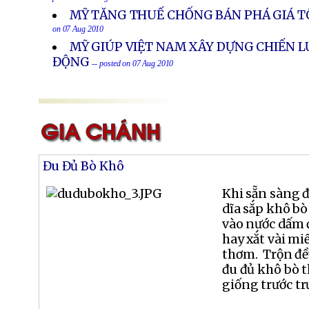
posted on 07 Aug 2010
MỸ TĂNG THUẾ CHỐNG BÁN PHÁ GIÁ T
on 07 Aug 2010
MỸ GIÚP VIỆT NAM XÂY DỰNG CHIẾN L
ĐỘNG
-- posted on 07 Aug 2010
Đu Đủ Bò Khô
Khi sẵn sàng đ
dĩa sắp khô bò
vào nước dấm đ
hay xắt vài mi
thơm. Trộn đều
đu đủ khô bò 
giống trước t