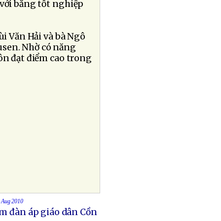
với bằng tốt nghiệp
ùi Văn Hải và bà Ngô
usen. Nhờ có năng
uôn đạt điểm cao trong
0 Aug 2010
Nam đàn áp giáo dân Cồn