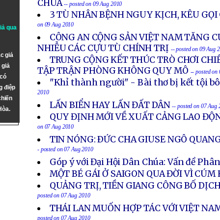
CHÙA
-- posted on 09 Aug 2010
3 TÙ NHÂN BỆNH NGUY KỊCH, KÊU GỌI
on 09 Aug 2010
giả qua
CÔNG AN CỘNG SẢN VIỆT NAM TĂNG C
NHIỄU CÁC CỰU TÙ CHÍNH TRỊ
-- posted on 09 Aug 
c giả
TRUNG CỘNG KẾT THÚC TRÒ CHƠI CH
 giả
TẬP TRẬN PHÒNG KHÔNG QUY MÔ
-- posted on
 có
"Khỉ thành người" - Bài thơ bị kết tội b
g điệp
2010
chiến
LẤN BIỂN HAY LẤN ĐẤT DÂN
-- posted on 07 Aug
Hòa.
QUY ĐỊNH MỚI VỀ XUẤT CẢNG LAO ĐỘ
on 07 Aug 2010
TIN NÓNG: ÐỨC CHA GIUSE NGÔ QUANG
- posted on 07 Aug 2010
Góp ý với Đại Hội Dân Chúa: Vấn đề Phâ
MỘT BÉ GÁI Ở SAIGON QUA ĐỜI VÌ CÚM
QUẢNG TRỊ, TIỀN GIANG CÔNG BỐ DỊC
posted on 07 Aug 2010
THÁI LAN MUỐN HỢP TÁC VỚI VIỆT NAM