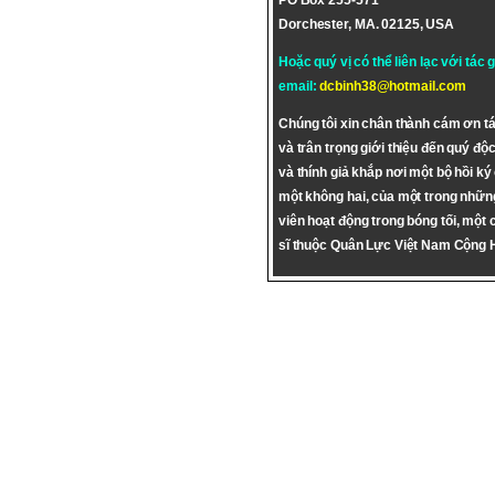
PO Box 255-571
Dorchester, MA. 02125, USA
Hoặc quý vị có thể liên lạc với tác 
email:
dcbinh38@hotmail.com
Chúng tôi xin chân thành cám ơn tá
và trân trọng giới thiệu đến quý độc
và thính giả khắp nơi một bộ hồi ký
một không hai, của một trong nhữn
viên hoạt động trong bóng tối, một 
sĩ thuộc Quân Lực Việt Nam Cộng 