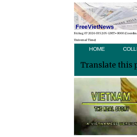
FreeVietNews
Fri Aug 07 2026 03:52:05 GMT+0000 (Coordin
Universal Time)
HOME
COLL
Translate this 