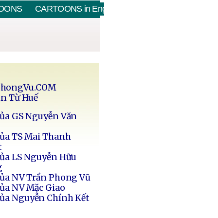
OONS
CARTOONS in English
PhongVu.COM
in Từ Huế
của GS Nguyễn Văn
của TS Mai Thanh
t
của LS Nguyễn Hữu
g
của NV Trần Phong Vũ
của NV Mặc Giao
của Nguyễn Chính Kết