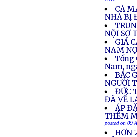
2010
CÀ MA
NHÀ BỊ 
TRUN
NỘI SỢ 
GIÁ C
NAM NỢ 
Tổng 
Nam, ng
BẮC 
NGƯỜI T
ĐỨC 
ĐÃ VỀ L
ÁP Đ
THÊM M
posted on 09 
HƠN 