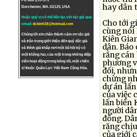
PO Box 255-571
hay dân t
Dorchester, MA. 02125, USA
Hoặc quý vị có thể liên lạc với tác giả qua
Cho tới g
email:
dcbinh38@hotmail.com
cùng nói
Chúng tôi xin chân thành cám ơn tác giả
Kiên Gian
và trân trọng giới thiệu đến quý độc giả
dân. Báo 
và thính giả khắp nơi một bộ hồi ký có
rằng cán 
một không hai, của một trong những điệp
phương v
viên hoạt động trong bóng tối, một chiến
sĩ thuộc Quân Lực Việt Nam Cộng Hòa.
đối, như
chừng như
dự án lấn
của việc 
lấn biển 
người dân
đông. Dân
răng chị
của giới 