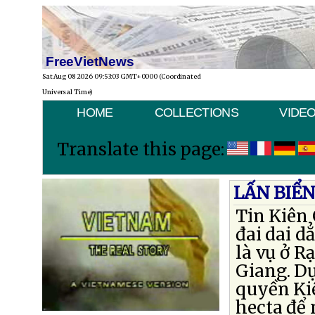
FreeVietNews
Sat Aug 08 2026 09:53:03 GMT+0000 (Coordinated
Universal Time)
HOME
COLLECTIONS
VIDE
Translate this page:
LẤN BIỂ
Tin Kiên 
đai dai d
là vụ ở Rạ
Giang. D
quyền Kiê
hecta để 