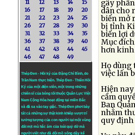
gây phẫn
11
12
13
14
15
dân cho 
16
17
18
19
20
biển mở r
21
22
23
24
25
bị tỉnh K
26
27
28
29
30
biển lợi 
31
32
33
34
35
Mục đích 
36
37
38
39
40
hơn kinh 
41
42
43
44
45
46
47
48
49
Họ dùng t
việc lấn 
Thép Đen - Hồi ký của Đặng Chí Bình
, do
Trần Nam thực hiện.
Thép Đen
- Thiên Hồi
Hiện nay
Ký của một điện viên, một trong những
chiến sĩ của bóng tối thuộc Quân Lực Việt
cầm quyền
Nam Cộng Hòa hoạt động tại miền Bắc
Ban Quản 
và đã sa vào tay giặc. Thép Đen phơi bày
nhằm thườ
tất cả những sự thật kinh khiếp vượt trí
quy định 
tưởng tượng của con người tại một vùng
đất mịt mù hắc ám của loài quỷ dữ mà
người viết như đã đội mồ sống dậy kể