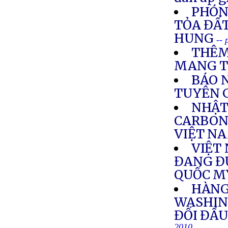
PHÓNG
TỎA ĐẤT
HUNG
--
THÊM
MANG T
BÁO N
TUYÊN G
NHẬT
CARBON
VIỆT N
VIỆT
ĐANG Đ
QUỐC M
HÀNG
WASHIN
ĐỐI ĐẦU