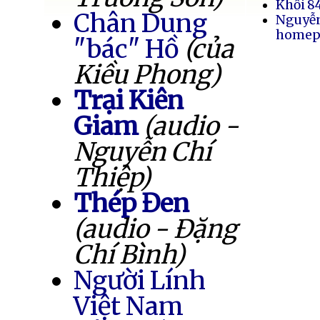
Khối 8
Chân Dung
Nguyễ
homep
"bác" Hồ
(của
Kiều Phong)
Trại Kiên
Giam
(audio -
Nguyễn Chí
Thiệp)
Thép Đen
(audio - Đặng
Chí Bình)
Người Lính
Việt Nam