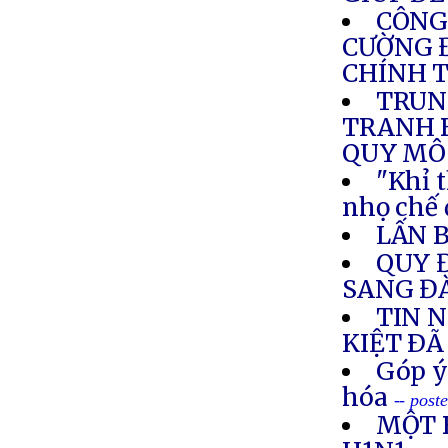
CÔNG
CƯỜNG Đ
CHÍNH T
TRUN
TRANH 
QUY MÔ
"Khỉ t
nhọ chế 
LẤN 
QUY 
SANG Đ
TIN 
KIỆT ÐÃ
Góp ý
hóa
-- post
MỘT B