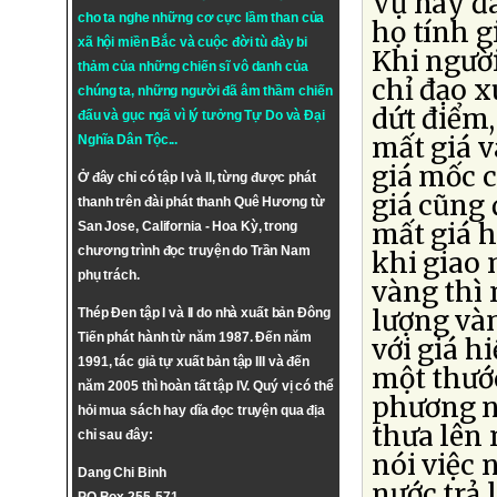
Vụ này đã
cho ta nghe những cơ cực lầm than của
họ tính g
xã hội miền Bắc và cuộc đời tù đày bi
Khi người
thảm của những chiến sĩ vô danh của
chỉ đạo x
chúng ta, những người đã âm thầm chiến
dứt điểm,
đấu và gục ngã vì lý tưởng
Tự Do
và
Đại
mất giá v
Nghĩa Dân Tộc
...
giá mốc c
Ở đây chỉ có tập I và II, từng được phát
giá cũng 
thanh trên đài phát thanh Quê Hương từ
mất giá h
San Jose, California - Hoa Kỳ, trong
chương trình đọc truyện do Trần Nam
khi giao 
phụ trách.
vàng thì
lượng vàn
Thép Đen tập I và II do nhà xuất bản Đông
Tiến phát hành từ năm 1987. Đến năm
với giá hi
1991, tác giả tự xuất bản tập III và đến
một thướ
năm 2005 thì hoàn tất tập IV. Quý vị có thể
phương n
hỏi mua sách hay dĩa đọc truyện qua địa
thưa lên
chỉ sau đây:
nói việc 
Dang Chi Binh
nước trả 