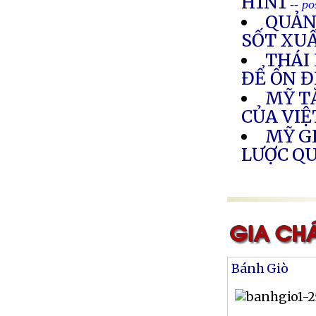
H1N1
-- p
QUẢNG
SỐT XU
THÁI
ĐỂ ỔN Đ
MỸ T
CỦA VI
MỸ G
LƯỢC Q
Bánh Giò