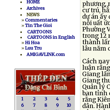
HOME
phương, 
Archives
cư trú, h
NEWS
dự án ấy
»
Commentaries
nỗi uất ứ
»
Tin The Gioi
Phường V
CARTOONS
trong 12 
CARTOONS in English
thành lấn
»
Hi Hoa
lâu năm 
»
Luu Tru
AMIGAVLINK.com
Cách nay 
luận rằng
Giang lấn
Giang thu
Quản lý C
ban tỉnh 
rằng Kiên
1
2
3
4
5
dân. Hàn
6
7
8
9
10