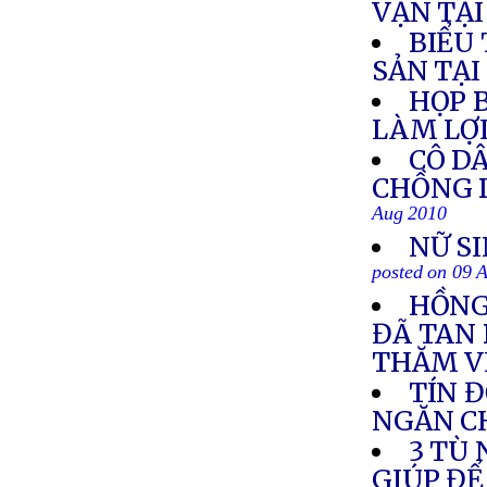
VẬN TẠ
BIỂU
SẢN TẠ
HỌP B
LÀM LỢ
CÔ DÂ
CHỒNG 
Aug 2010
NỮ S
posted on 09 
HỒNG
ĐÃ TAN 
THĂM V
TÍN Đ
NGĂN C
3 TÙ
GIÚP ĐỂ