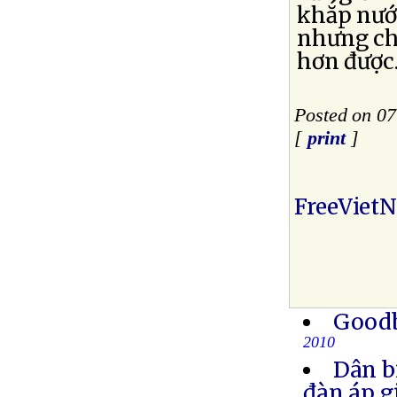
khắp nướ
nhưng chỉ
hơn được
Posted on 0
[
print
]
FreeViet
Goodb
2010
Dân b
đàn áp g