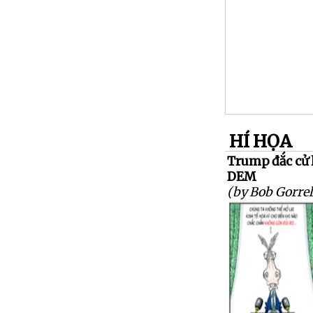
HÍ HỌA
Trump đắc cử l
DEM
(by Bob Gorrel