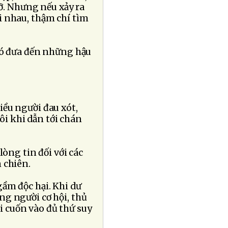
ỡ. Nhưng nếu xảy ra
i nhau, thậm chí tìm
nó đưa đến những hậu
ều người đau xót,
đôi khi dẫn tới chán
òng tin đối với các
 chiên.
ầm độc hại. Khi dư
ững người cơ hội, thủ
i cuốn vào đủ thứ suy