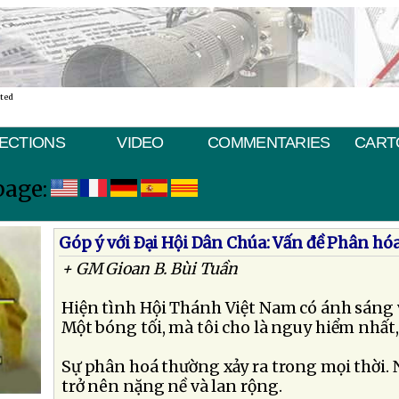
ated
ECTIONS
VIDEO
COMMENTARIES
CART
page:
Góp ý với Ðại Hội Dân Chúa: Vấn đề Phân hó
+ GM Gioan B. Bùi Tuần
Hiện tình Hội Thánh Việt Nam có ánh sáng v
Một bóng tối, mà tôi cho là nguy hiểm nhất,
Sự phân hoá thường xảy ra trong mọi thời
trở nên nặng nề và lan rộng.