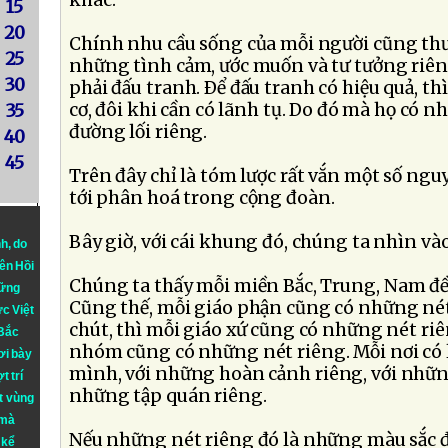
khác.
15
20
Chính nhu cầu sống của mỗi người cũng th
25
những tình cảm, ước muốn và tư tưởng riêng
30
phải đấu tranh. Ðể đấu tranh có hiệu quả, th
cơ, đôi khi cần có lãnh tụ. Do đó mà họ có 
35
đường lối riêng.
40
45
Trên đây chỉ là tóm lược rất vắn một số n
tới phân hoá trong cộng đoàn.
Bây giờ, với cái khung đó, chúng ta nhìn v
nh
, do
iên Hồi
Chúng ta thấy mỗi miền Bắc, Trung, Nam đề
hững
Cũng thế, mỗi giáo phận cũng có những nét
ực Việt
chút, thì mỗi giáo xứ cũng có những nét riê
 Bắc
nhóm cũng có những nét riêng. Mỗi nơi có l
ơi bày
mình, với những hoàn cảnh riêng, với những
t trí
những tập quán riêng.
t vùng
 mà
Nếu những nét riêng đó là những màu sắc đẹ
 kể