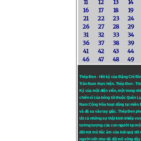
11
12
13
14
16
17
18
19
21
22
23
24
26
27
28
29
31
32
33
34
36
37
38
39
41
42
43
44
46
47
48
49
Thép Đen - Hồi ký của Đặng Chí Bì
Trần Nam thực hiện.
Thép Đen
- Th
Ký của một điện viên, một trong n
chiến sĩ của bóng tối thuộc Quân L
Nam Cộng Hòa hoạt động tại miền
và đã sa vào tay giặc. Thép Đen ph
tất cả những sự thật kinh khiếp vượ
tưởng tượng của con người tại mộ
đất mịt mù hắc ám của loài quỷ dữ
người viết như đã đội mồ sống dậy