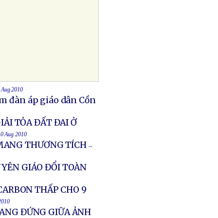
0 Aug 2010
Nam đàn áp giáo dân Cồn
IẢI TỎA ĐẤT ĐAI Ở
 10 Aug 2010
MANG THƯƠNG TÍCH
--
UYÊN GIÁO ĐỔI TOÀN
ARBON THẤP CHO 9
 2010
ĐANG ĐỨNG GIỮA ẢNH