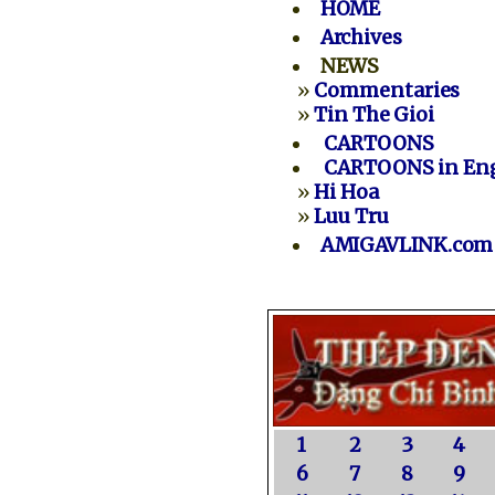
HOME
Archives
NEWS
»
Commentaries
»
Tin The Gioi
CARTOONS
CARTOONS in Eng
»
Hi Hoa
»
Luu Tru
AMIGAVLINK.com
1
2
3
4
6
7
8
9