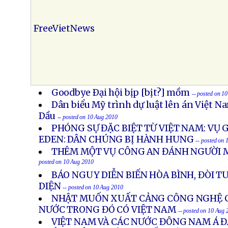
FreeVietNews
Goodbye Ðại hội bịp [bịt?] mồm
-- posted on 1
Dân biểu Mỹ trình dự luật lên án Việt 
Dầu
-- posted on 10 Aug 2010
PHÓNG SỰ ĐẶC BIỆT TỪ VIỆT NAM: VỤ G
EDEN: DÂN CHÚNG BỊ HÀNH HUNG
-- posted on
THÊM MỘT VỤ CÔNG AN ĐÁNH NGƯỜI 
posted on 10 Aug 2010
BÁO NGUY DIỄN BIẾN HÒA BÌNH, ĐÒI T
DIỆN
-- posted on 10 Aug 2010
NHẬT MUỐN XUẤT CẢNG CÔNG NGHỆ C
NƯỚC TRONG ĐÓ CÓ VIỆT NAM
-- posted on 10 Aug
VIỆT NAM VÀ CÁC NƯỚC ĐÔNG NAM Á 