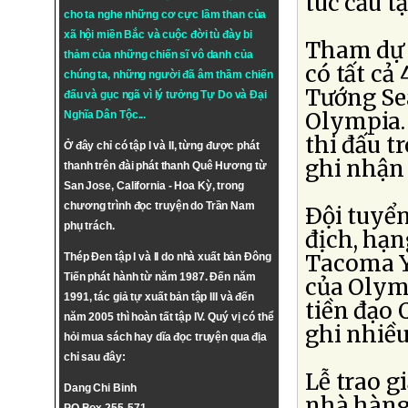
túc cầu t
cho ta nghe những cơ cực lầm than của
xã hội miền Bắc và cuộc đời tù đày bi
Tham dự 
thảm của những chiến sĩ vô danh của
có tất cả
chúng ta, những người đã âm thầm chiến
Tướng Sea
đấu và gục ngã vì lý tưởng
Tự Do
và
Đại
Olympia. 
Nghĩa Dân Tộc
...
thi đấu t
Ở đây chỉ có tập I và II, từng được phát
ghi nhận
thanh trên đài phát thanh Quê Hương từ
San Jose, California - Hoa Kỳ, trong
chương trình đọc truyện do Trần Nam
Ðội tuyển
phụ trách.
địch, hạn
Tacoma Y
Thép Đen tập I và II do nhà xuất bản Đông
Tiến phát hành từ năm 1987. Đến năm
của Olymp
1991, tác giả tự xuất bản tập III và đến
tiền đạo 
năm 2005 thì hoàn tất tập IV. Quý vị có thể
ghi nhiều
hỏi mua sách hay dĩa đọc truyện qua địa
chỉ sau đây:
Lễ trao gi
Dang Chi Binh
nhà hàng