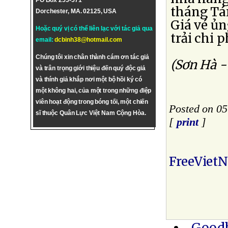
PO Box 255-571
tháng Tám
Dorchester, MA. 02125, USA
Giá vé ủn
Hoặc quý vị có thể liên lạc với tác giả qua
trải chi 
email:
dcbinh38@hotmail.com
Chúng tôi xin chân thành cám ơn tác giả
(Sơn Hà -
và trân trọng giới thiệu đến quý độc giả
và thính giả khắp nơi một bộ hồi ký có
một không hai, của một trong những điệp
viên hoạt động trong bóng tối, một chiến
Posted on 0
sĩ thuộc Quân Lực Việt Nam Cộng Hòa.
[
print
]
FreeViet
Goodb