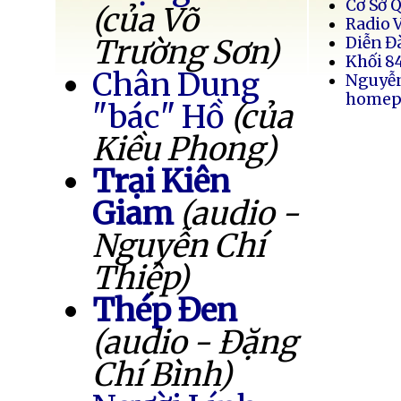
Cơ Sở 
(của Võ
Radio 
Trường Sơn)
Diễn Đ
Khối 8
Chân Dung
Nguyễ
homep
"bác" Hồ
(của
Kiều Phong)
Trại Kiên
Giam
(audio -
Nguyễn Chí
Thiệp)
Thép Đen
(audio - Đặng
Chí Bình)