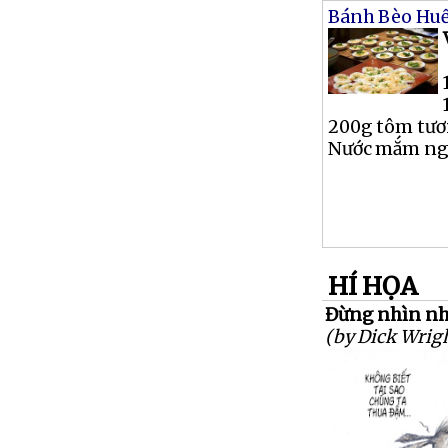
Bánh Bèo Hu
200g tôm tươ
Nước mắm ngọt
HÍ HỌA
Đừng nhìn nh
(by Dick Wrig