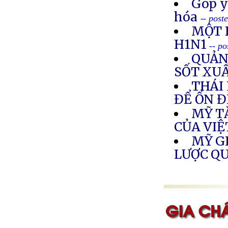
Góp ý
hóa
-- post
MỘT B
H1N1
-- p
QUẢNG
SỐT XU
THÁI
ĐỂ ỔN Đ
MỸ T
CỦA VI
MỸ G
LƯỢC Q