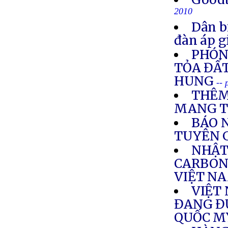
2010
Dân b
đàn áp g
PHÓNG
TỎA ĐẤT
HUNG
--
THÊM
MANG T
BÁO N
TUYÊN G
NHẬT
CARBON
VIỆT N
VIỆT
ĐANG Đ
QUỐC M