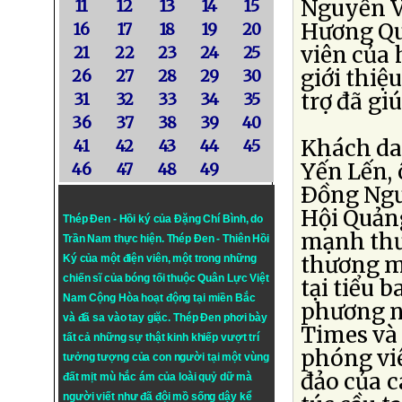
Nguyễn V
11
12
13
14
15
Hương Qu
16
17
18
19
20
viên của 
21
22
23
24
25
giới thiệ
26
27
28
29
30
trợ đã gi
31
32
33
34
35
36
37
38
39
40
Khách dan
41
42
43
44
45
Yến Lến,
46
47
48
49
Ðồng Ngư
Hội Quản
Thép Đen - Hồi ký của Đặng Chí Bình
, do
mạnh thư
Trần Nam thực hiện.
Thép Đen
- Thiên Hồi
thương m
Ký của một điện viên, một trong những
chiến sĩ của bóng tối thuộc Quân Lực Việt
tại tiểu 
Nam Cộng Hòa hoạt động tại miền Bắc
phương nh
và đã sa vào tay giặc. Thép Đen phơi bày
Times và
tất cả những sự thật kinh khiếp vượt trí
phóng viê
tưởng tượng của con người tại một vùng
đảo của 
đất mịt mù hắc ám của loài quỷ dữ mà
người viết như đã đội mồ sống dậy kể