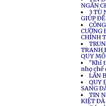
NGĂN C
3 TÙ
GIÚP ĐỂ
CÔNG
CƯỜNG Đ
CHÍNH T
TRUN
TRANH 
QUY MÔ
"Khỉ t
nhọ chế 
LẤN 
QUY 
SANG Đ
TIN 
KIỆT ÐÃ