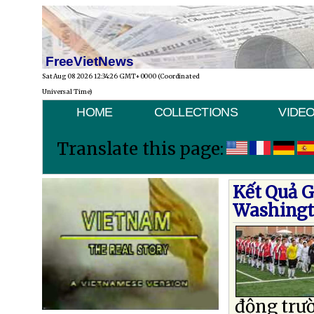
FreeVietNews
Sat Aug 08 2026 12:34:26 GMT+0000 (Coordinated
Universal Time)
HOME
COLLECTIONS
VIDE
Translate this page:
Kết Quả G
Washingt
động trườ