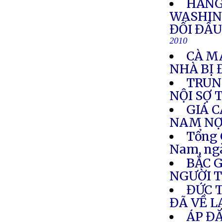
HÀNG
WASHIN
ĐỐI ĐẦU
2010
CÀ MA
NHÀ BỊ 
TRUN
NỘI SỢ 
GIÁ C
NAM NỢ 
Tổng 
Nam, ng
BẮC 
NGƯỜI T
ĐỨC 
ĐÃ VỀ L
ÁP Đ