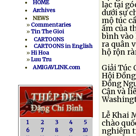
HOME
lạc tại g
Archives
dưới sự 
NEWS
mộ túc cầ
»
Commentaries
ấm của th
»
Tin The Gioi
bình vào 
CARTOONS
ra quân v
CARTOONS in English
hộ rộn rà
»
Hi Hoa
»
Luu Tru
Giải Túc 
AMIGAVLINK.com
Hội Ðồng
Ðồng Ngườ
Cận và li
Washing
Lễ Khai M
chào quố
1
2
3
4
5
nghiêm tr
6
7
8
9
10