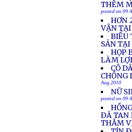
THÊM M
posted on 09 
HƠN 
VẬN TẠ
BIỂU
SẢN TẠ
HỌP B
LÀM LỢ
CÔ DÂ
CHỒNG 
Aug 2010
NỮ S
posted on 09 
HỒNG
ĐÃ TAN 
THĂM V
TÍN Đ