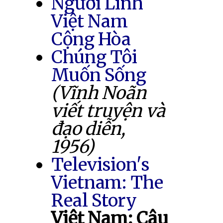
Người Lính
Việt Nam
Cộng Hòa
Chúng Tôi
Muốn Sống
(Vĩnh Noãn
viết truyện và
đạo diễn,
1956)
Television's
Vietnam: The
Real Story
Việt Nam: Câu