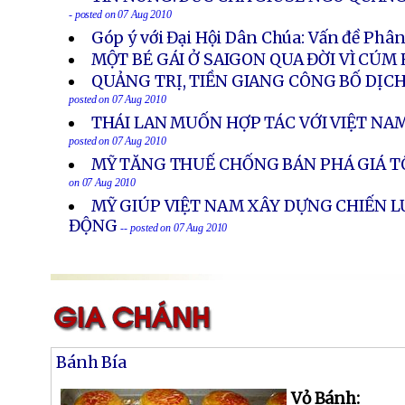
- posted on 07 Aug 2010
Góp ý với Đại Hội Dân Chúa: Vấn đề Phâ
MỘT BÉ GÁI Ở SAIGON QUA ĐỜI VÌ CÚM
QUẢNG TRỊ, TIỀN GIANG CÔNG BỐ DỊC
posted on 07 Aug 2010
THÁI LAN MUỐN HỢP TÁC VỚI VIỆT NAM
posted on 07 Aug 2010
MỸ TĂNG THUẾ CHỐNG BÁN PHÁ GIÁ T
on 07 Aug 2010
MỸ GIÚP VIỆT NAM XÂY DỰNG CHIẾN L
ĐỘNG
-- posted on 07 Aug 2010
Bánh Bía
Vỏ Bánh: