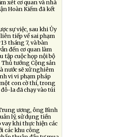
hám xét cơ quan và nhà
uận Hoàn Kiếm đã kết
ợc sự việc, sau khi Ủy
liên tiếp về sai phạm
 13 tháng 7, và bàn
 vẫn đến cơ quan làm
u tập cuộc họp nội bộ
hó Thủ tướng Cộng sản
à nước sẽ xử nghiêm
ành vi vi phạm pháp
 một con cờ thí, trong
đô-la đã chạy vào túi
 Trung ương, ông Bình
uản lý, sử dụng tiền
 vay khi thực hiện các
ới các khu công