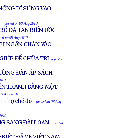
CHỒNG DÍ SÚNG VÀO
C
-- posted on 09 Aug 2010
Ố ĐÃ TAN BIẾN ƯỚC
sted on 09 Aug 2010
 BỊ NGĂN CHẬN VÀO
 GIÚP ĐỂ CHỮA TRỊ
-- posted
ƯỜNG ĐÀN ÁP SÁCH
2010
IẾN TRANH BẰNG MỘT
 09 Aug 2010
ôi nhọ chế độ
-- posted on 08 Aug
 2010
NG SANG ĐÀI LOAN
-- posted
 KIỆT ÐÃ VỀ VIỆT NAM
-