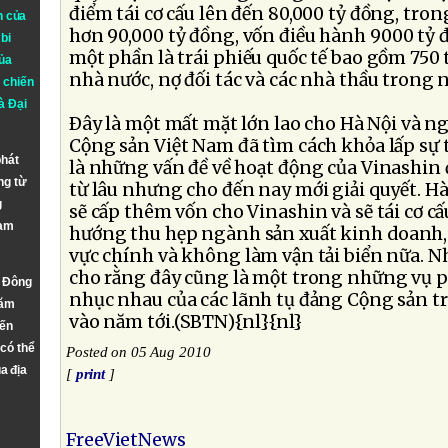
điểm tái cơ cấu lên đến 80,000 tỷ đồng, tron
n của
hơn 90,000 tỷ đồng, vốn điều hành 9000 tỷ 
bi
một phần là trái phiếu quốc tế bao gồm 750 t
ủa
nhà nước, nợ đối tác và các nhà thầu trong 
 chiến
à
Đại
Ðây là một mất mặt lớn lao cho Hà Nội và ng
Cộng sản Việt Nam đã tìm cách khỏa lấp sự th
phát
là những vấn đề về hoạt động của Vinashin 
ng từ
từ lâu nhưng cho đến nay mới giải quyết. Hà
g
sẽ cấp thêm vốn cho Vinashin và sẽ tái cơ c
Nam
hướng thu hẹp ngành sản xuất kinh doanh, 
vực chính và không làm vận tải biển nữa. N
cho rằng đây cũng là một trong những vụ 
n Đông
nhục nhau của các lãnh tụ đảng Cộng sản tr
năm
vào năm tới.(SBTN){nl}{nl}
đến
 có thể
Posted on 05 Aug 2010
a địa
[
print
]
FreeVietNews