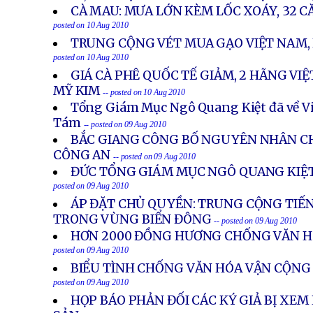
CÀ MAU: MƯA LỚN KÈM LỐC XOÁY, 32 C
posted on 10 Aug 2010
TRUNG CỘNG VÉT MUA GẠO VIỆT NAM, 
posted on 10 Aug 2010
GIÁ CÀ PHÊ QUỐC TẾ GIẢM, 2 HÃNG VIỆ
MỸ KIM
-- posted on 10 Aug 2010
Tổng Giám Mục Ngô Quang Kiệt đã về V
Tám
-- posted on 09 Aug 2010
BẮC GIANG CÔNG BỐ NGUYÊN NHÂN CH
CÔNG AN
-- posted on 09 Aug 2010
ĐỨC TỔNG GIÁM MỤC NGÔ QUANG KIỆT 
posted on 09 Aug 2010
ÁP ĐẶT CHỦ QUYỀN: TRUNG CỘNG TIẾ
TRONG VÙNG BIỂN ĐÔNG
-- posted on 09 Aug 2010
HƠN 2000 ĐỒNG HƯƠNG CHỐNG VĂN H
posted on 09 Aug 2010
BIỂU TÌNH CHỐNG VĂN HÓA VẬN CỘNG
posted on 09 Aug 2010
HỌP BÁO PHẢN ĐỐI CÁC KÝ GIẢ BỊ XEM