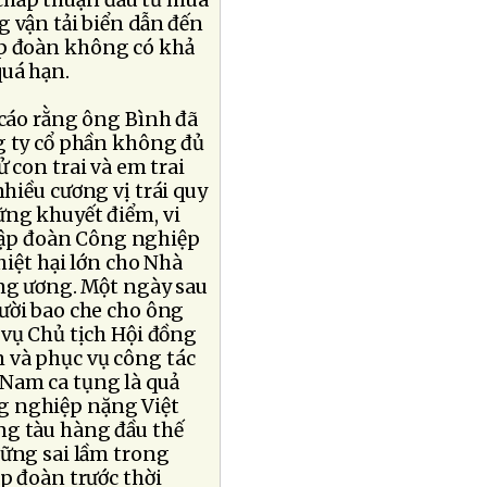
chấp thuận đầu tư mua
g vận tải biển dẫn đến
ập đoàn không có khả
uá hạn.
 cáo rằng ông Bình đã
g ty cổ phần không đủ
 con trai và em trai
hiều cương vị trái quy
ững khuyết điểm, vi
ập đoàn Công nghiệp
hiệt hại lớn cho Nhà
ung ương. Một ngày sau
ười bao che cho ông
 vụ Chủ tịch Hội đồng
 và phục vụ công tác
 Nam ca tụng là quả
g nghiệp nặng Việt
ng tàu hàng đầu thế
hững sai lầm trong
p đoàn trước thời