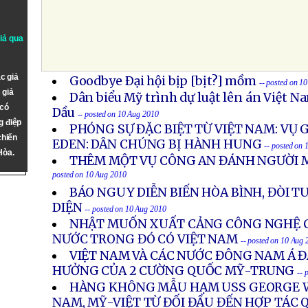
giả qua
c giả
Goodbye Ðại hội bịp [bịt?] mồm
-- posted on 1
 giả
Dân biểu Mỹ trình dự luật lên án Việt 
 có
Dầu
-- posted on 10 Aug 2010
g điệp
PHÓNG SỰ ĐẶC BIỆT TỪ VIỆT NAM: VỤ G
chiến
EDEN: DÂN CHÚNG BỊ HÀNH HUNG
-- posted on
Hòa.
THÊM MỘT VỤ CÔNG AN ĐÁNH NGƯỜI 
posted on 10 Aug 2010
BÁO NGUY DIỄN BIẾN HÒA BÌNH, ĐÒI T
DIỆN
-- posted on 10 Aug 2010
NHẬT MUỐN XUẤT CẢNG CÔNG NGHỆ C
NƯỚC TRONG ĐÓ CÓ VIỆT NAM
-- posted on 10 Aug
VIỆT NAM VÀ CÁC NƯỚC ĐÔNG NAM Á 
HƯỞNG CỦA 2 CƯỜNG QUỐC MỸ-TRUNG
-- 
HÀNG KHÔNG MẪU HẠM USS GEORGE 
NAM, MỸ-VIỆT TỪ ĐỐI ĐẦU ĐẾN HỢP TÁC 