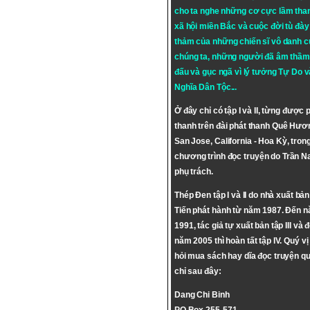
cho ta nghe những cơ cực lầm tha
xã hội miền Bắc và cuộc đời tù đày 
thảm của những chiến sĩ vô danh c
chúng ta, những người đã âm thầm
đấu và gục ngã vì lý tưởng
Tự Do
v
Nghĩa Dân Tộc
...
Ở đây chỉ có tập I và II, từng được 
thanh trên đài phát thanh Quê Hươ
San Jose, California - Hoa Kỳ, tron
chương trình đọc truyện do Trần 
phụ trách.
Thép Đen tập I và II do nhà xuất bả
Tiến phát hành từ năm 1987. Đến 
1991, tác giả tự xuất bản tập III và 
năm 2005 thì hoàn tất tập IV. Quý vị
hỏi mua sách hay dĩa đọc truyện qu
chỉ sau đây:
Dang Chi Binh