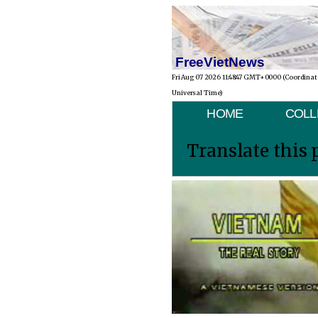
FreeVietNews
Fri Aug 07 2026 11:48:47 GMT+0000 (Coordina
Universal Time)
HOME
COLL
Translate this 