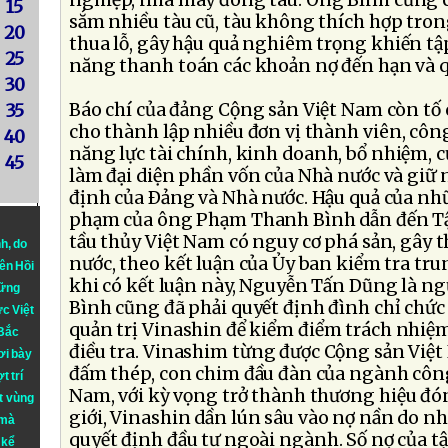
nghiệp, nhà máy đóng tàu. Ông Bình cũng 
15
sắm nhiều tàu cũ, tàu không thích hợp tron
20
thua lỗ, gây hậu quả nghiêm trọng khiến t
25
năng thanh toán các khoản nợ đến hạn và q
30
Báo chí của đảng Cộng sản Việt Nam còn tố
35
cho thành lập nhiều đơn vị thành viên, côn
40
năng lực tài chính, kinh doanh, bổ nhiệm, cử
45
làm đại diện phần vốn của Nhà nước và giữ n
định của Ðảng và Nhà nước. Hậu quả của nh
phạm của ông Phạm Thanh Bình dẫn đến T
tầu thủy Việt Nam có nguy cơ phá sản, gây t
nh
, do
nước, theo kết luận của Ủy ban kiểm tra tr
iên Hồi
khi có kết luận này, Nguyễn Tấn Dũng là ng
hững
Bình cũng đã phải quyết định đình chỉ chức
ực Việt
quản trị Vinashin để kiểm điểm trách nhiệm
 Bắc
điều tra. Vinashim từng được Cộng sản Việt
ơi bày
đấm thép, con chim đầu đàn của ngành côn
t trí
Nam, với kỳ vọng trở thành thương hiệu đó
t vùng
giới, Vinashin dần lún sâu vào nợ nần do n
 mà
quyết định đầu tư ngoài ngành. Số nợ của tậ
 kể