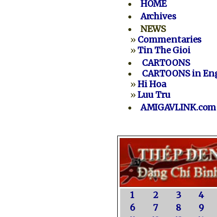
HOME
Archives
NEWS
»
Commentaries
»
Tin The Gioi
CARTOONS
CARTOONS in Eng
»
Hi Hoa
»
Luu Tru
AMIGAVLINK.com
1
2
3
4
6
7
8
9