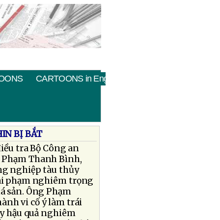
OONS
CARTOONS in English
IN BỊ BẮT
iều tra Bộ Công an
ng Phạm Thanh Bình,
ng nghiệp tàu thủy
 sai phạm nghiêm trọng
phá sản. Ông Phạm
hành vi cố ý làm trái
gây hậu quả nghiêm