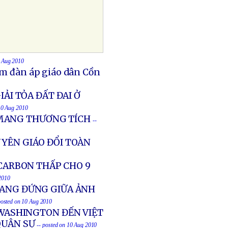
0 Aug 2010
Nam đàn áp giáo dân Cồn
IẢI TỎA ĐẤT ĐAI Ở
 10 Aug 2010
MANG THƯƠNG TÍCH
--
UYÊN GIÁO ĐỔI TOÀN
ARBON THẤP CHO 9
 2010
ĐANG ĐỨNG GIỮA ẢNH
posted on 10 Aug 2010
WASHINGTON ĐẾN VIỆT
QUÂN SỰ
-- posted on 10 Aug 2010