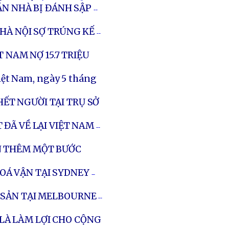
ĂN NHÀ BỊ ĐÁNH SẬP
--
HÀ NỘI SỢ TRÚNG KẾ
--
T NAM NỢ 15.7 TRIỆU
iệt Nam, ngày 5 tháng
ẾT NGƯỜI TẠI TRỤ SỞ
ĐÃ VỀ LẠI VIỆT NAM
--
N THÊM MỘT BƯỚC
OÁ VẬN TẠI SYDNEY
--
 SẢN TẠI MELBOURNE
--
 LÀ LÀM LỢI CHO CỘNG