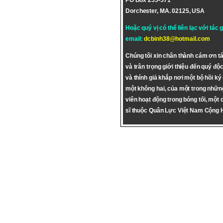
PO Box 255-571
Dorchester, MA. 02125, USA
Hoặc quý vị có thể liên lạc với tác 
email:
dcbinh38@hotmail.com
Chúng tôi xin chân thành cám ơn tá
và trân trọng giới thiệu đến quý độc
và thính giả khắp nơi một bộ hồi ký
một không hai, của một trong nhữn
viên hoạt động trong bóng tối, một 
sĩ thuộc Quân Lực Việt Nam Cộng 