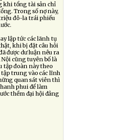
g khi tổng tài sản chỉ
đồng. Trong số nợ này,
riệu đô-la trái phiếu
nước.
ay lập tức các lãnh tụ
ật, khi bị đặt câu hỏi
đã được dư luận nêu ra
 Nội cũng tuyên bố là
ấu tập đoàn này theo
tập trung vào các lĩnh
hững quan sát viên thì
phanh phui để làm
ước thềm đại hội đảng