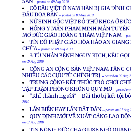
SẢN
-- posted on 09 Aug 2010
CÔ DÂU VIỆT Ở NAM HÀN BỊ GIA ĐÌNH 
ĐẦU DỌA BẮN
-- posted on 09 Aug 2010
NỮ SINH GỐC VIỆT ÐỖ THỦ KHOA Ở ÐỨ
HỒNG Y MẪN PHẠM MINH MẪN TUYÊN B
MƠ ĐỨC GIÁO HOÀNG THĂM VIỆT NAM
-- po
TÍN ĐỒ PHẬT GIÁO HÒA HẢO AN GIANG
CHÙA
-- posted on 09 Aug 2010
3 TÙ NHÂN BỆNH NGUY KỊCH, KÊU GỌI
on 09 Aug 2010
CÔNG AN CỘNG SẢN VIỆT NAM TĂNG C
NHIỄU CÁC CỰU TÙ CHÍNH TRỊ
-- posted on 09 Aug 
TRUNG CỘNG KẾT THÚC TRÒ CHƠI CH
TẬP TRẬN PHÒNG KHÔNG QUY MÔ
-- posted on
"Khỉ thành người" - Bài thơ bị kết tội b
2010
LẤN BIỂN HAY LẤN ĐẤT DÂN
-- posted on 07 Aug
QUY ĐỊNH MỚI VỀ XUẤT CẢNG LAO ĐỘ
on 07 Aug 2010
TIN NÓNG: ÐỨC CHA GIUSE NGÔ QUANG