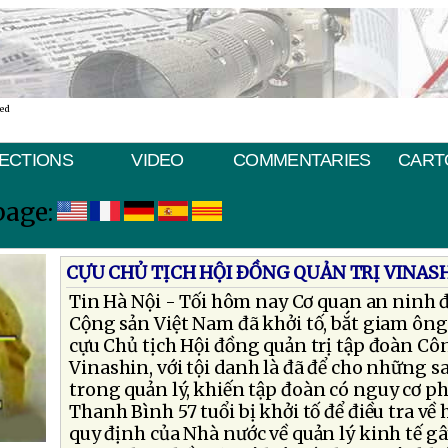
ted
ECTIONS
VIDEO
COMMENTARIES
CART
page:
CỰU CHỦ TỊCH HỘI ÐỒNG QUẢN TRỊ VINASH
Tin Hà Nội - Tối hôm nay Cơ quan an ninh đ
Cộng sản Việt Nam đã khởi tố, bắt giam ô
cựu Chủ tịch Hội đồng quản trị tập đoàn Cô
Vinashin, với tội danh là đã để cho những
trong quản lý, khiến tập đoàn có nguy cơ 
Thanh Bình 57 tuổi bị khởi tố để điều tra về 
quy định của Nhà nước về quản lý kinh tế 