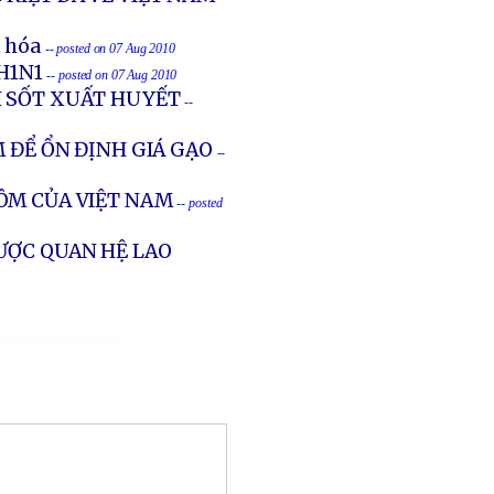
n hóa
-- posted on 07 Aug 2010
 H1N1
-- posted on 07 Aug 2010
H SỐT XUẤT HUYẾT
--
 ĐỂ ỔN ĐỊNH GIÁ GẠO
--
ÔM CỦA VIỆT NAM
-- posted
ƯỢC QUAN HỆ LAO