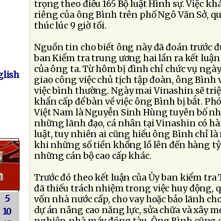
trọng theo điều 165 Bộ luật Hình sự. Việc k
riêng của ông Bình trên phố Ngô Văn Sở, q
thúc lúc 9 giờ tối.
Nguồn tin cho biết ông này đã đoán trước đư
ban Kiểm tra trung ương hai lần ra kết luận 
của ông ta. Từ hôm bị đình chỉ chức vụ ngày
lish
giao công việc chủ tịch tập đoàn, ông Bình
việc bình thường. Ngày mai Vinashin sẽ triệ
khẩn cấp để bàn về việc ông Bình bị bắt. P
Việt Nam là Nguyễn Sinh Hùng tuyên bố nh
những lãnh đạo, cá nhân tại Vinashin có h
luật, tuy nhiên ai cũng hiểu ông Bình chỉ là
khi những số tiền khổng lồ lên đến hàng tỷ 
những cán bộ cao cấp khác.
Trước đó theo kết luận của Ủy ban kiểm tra
đã thiếu trách nhiệm trong việc huy động, q
5
vốn nhà nước cấp, cho vay hoặc bảo lãnh cho
dự án nâng cao năng lực, sửa chữa và xây m
10