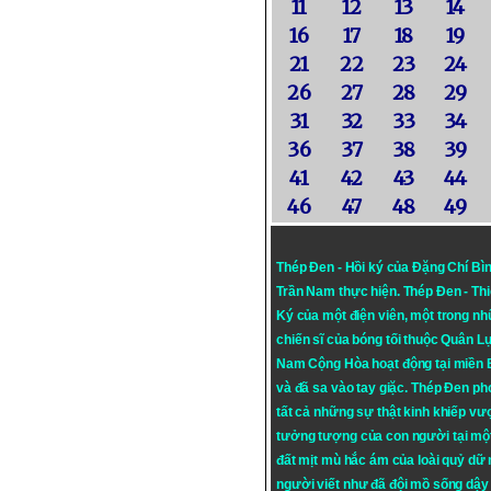
11
12
13
14
16
17
18
19
21
22
23
24
26
27
28
29
31
32
33
34
36
37
38
39
41
42
43
44
46
47
48
49
Thép Đen - Hồi ký của Đặng Chí Bì
Trần Nam thực hiện.
Thép Đen
- Th
Ký của một điện viên, một trong n
chiến sĩ của bóng tối thuộc Quân L
Nam Cộng Hòa hoạt động tại miền
và đã sa vào tay giặc. Thép Đen ph
tất cả những sự thật kinh khiếp vượ
tưởng tượng của con người tại mộ
đất mịt mù hắc ám của loài quỷ dữ
người viết như đã đội mồ sống dậy