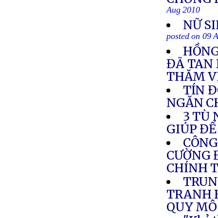
Aug 2010
NỮ S
posted on 09 
HỒNG
ĐÃ TAN 
THĂM V
TÍN Đ
NGĂN C
3 TÙ
GIÚP ĐỂ
CÔNG
CƯỜNG Đ
CHÍNH T
TRUN
TRANH 
QUY MÔ