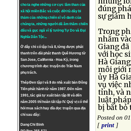
những lời
cho ta nghe những cơ cực lầm than của
đúng pháp
xã hội miền Bắc và cuộc đời tù đày bi
sự giám h
thảm của những chiến sĩ vô danh của
chúng ta, những người đã âm thầm chiến
Trong ph
đấu và gục ngã vì lý tưởng
Tự Do
và
Đại
nhắm vào
Nghĩa Dân Tộc
...
Giang đã 
Ở đây chỉ có tập I và II, từng được phát
với học s
thanh trên đài phát thanh Quê Hương từ
Hà Giang 
San Jose, California - Hoa Kỳ, trong
chương trình đọc truyện do Trần Nam
môi giới 
phụ trách.
ủy Hà Gia
vụ việc n
Thép Đen tập I và II do nhà xuất bản Đông
Tiến phát hành từ năm 1987. Đến năm
tỉnh, và 
1991, tác giả tự xuất bản tập III và đến
luật pháp
năm 2005 thì hoàn tất tập IV. Quý vị có thể
bị bắt bỏ
hỏi mua sách hay dĩa đọc truyện qua địa
chỉ sau đây:
Posted on 0
[
print
]
Dang Chi Binh