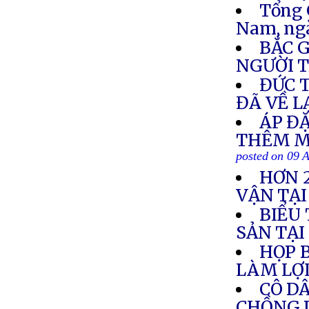
Tổng 
Nam, ng
BẮC 
NGƯỜI T
ĐỨC 
ĐÃ VỀ L
ÁP Đ
THÊM M
posted on 09 
HƠN 
VẬN TẠ
BIỂU
SẢN TẠ
HỌP B
LÀM LỢ
CÔ DÂ
CHỒNG 