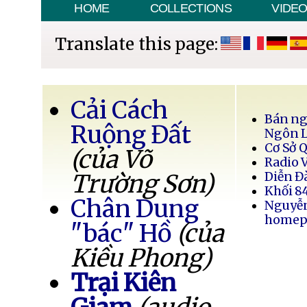
HOME
COLLECTIONS
VIDE
Translate this page:
Cải Cách
Bán ng
Ruộng Đất
Ngôn 
Cơ Sở 
(của Võ
Radio 
Trường Sơn)
Diễn Đ
Khối 8
Chân Dung
Nguyễ
homep
"bác" Hồ
(của
Kiều Phong)
Trại Kiên