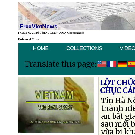
FreeVietNews
Fri Aug 07 2026 06:13:45 GMT+0000 (Coordinated
Universal Time)
HOME
COLLECTIONS
VIDE
Translate this page:
LỘT CHỨ
CHỤC CÁ
Tin Hà Nộ
thành ni
an bắt gi
sau mới b
vừa bị kh