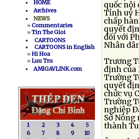
HOME
quốc nội 
Archives
Tỉnh uỷ H
NEWS
chấp hàn
»
Commentaries
quyết địn
»
Tin The Gioi
đối với P
CARTOONS
Nhân dân
CARTOONS in English
»
Hi Hoa
Trương T
»
Luu Tru
định của 
AMIGAVLINK.com
Trường Tô
quyết địn
chức vụ 
Trường Tô
nghiệp Ðạ
Sở Nông 
thành Tu
1
2
3
4
5
6
7
8
9
10