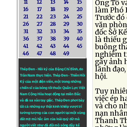
Ông Tô v
11
12
13
14
15
làm Phó B
16
17
18
19
20
Trước đó
21
22
23
24
25
văn phòng
26
27
28
29
30
đốc Sở Kế
31
32
33
34
35
là thiếu 
36
37
38
39
40
buông th
41
42
43
44
45
nghiêm tr
46
47
48
49
gây ảnh 
lãnh đạo,
Thép Đen - Hồi ký của Đặng Chí Bình
, do
hội.
Trần Nam thực hiện.
Thép Đen
- Thiên Hồi
Ký của một điện viên, một trong những
chiến sĩ của bóng tối thuộc Quân Lực Việt
Tuy nhiê
Nam Cộng Hòa hoạt động tại miền Bắc
việc ép h
và đã sa vào tay giặc. Thép Đen phơi bày
và cho nh
tất cả những sự thật kinh khiếp vượt trí
nạn nhân
tưởng tượng của con người tại một vùng
Thanh Th
đất mịt mù hắc ám của loài quỷ dữ mà
người viết như đã đội mồ sống dậy kể