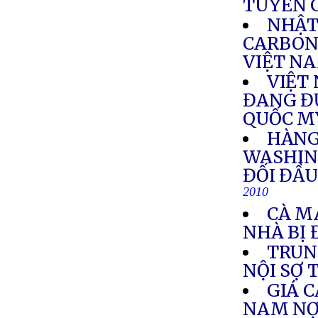
TUYÊN G
NHẬT
CARBON
VIỆT N
VIỆT
ĐANG Đ
QUỐC M
HÀNG
WASHIN
ĐỐI ĐẦU
2010
CÀ MA
NHÀ BỊ 
TRUN
NỘI SỢ 
GIÁ C
NAM NỢ 