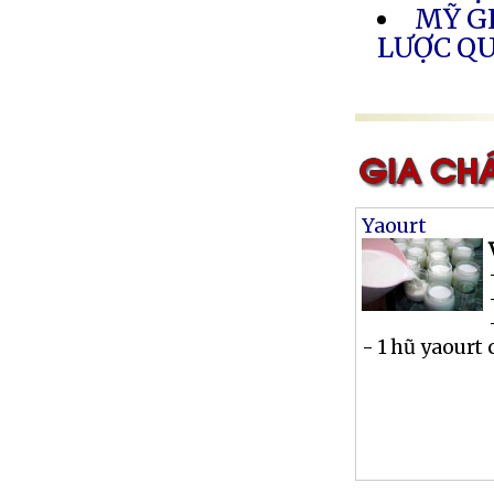
MỸ G
LƯỢC Q
Yaourt
- 1 hũ yaourt 