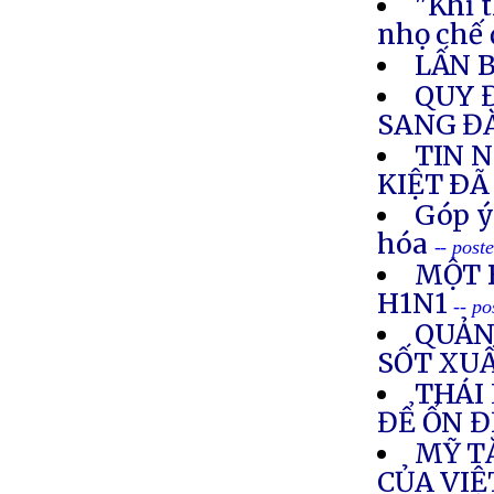
"Khỉ t
nhọ chế 
LẤN 
QUY 
SANG Đ
TIN 
KIỆT ÐÃ
Góp ý
hóa
-- post
MỘT B
H1N1
-- p
QUẢNG
SỐT XU
THÁI
ĐỂ ỔN Đ
MỸ T
CỦA VI