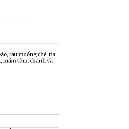
bào, rau muống chẻ, tía
ủi, mắm tôm, chanh và