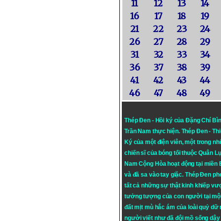
11
12
13
14
16
17
18
19
21
22
23
24
26
27
28
29
31
32
33
34
36
37
38
39
41
42
43
44
46
47
48
49
Thép Đen - Hồi ký của Đặng Chí Bì
Trần Nam thực hiện.
Thép Đen
- Th
Ký của một điện viên, một trong n
chiến sĩ của bóng tối thuộc Quân L
Nam Cộng Hòa hoạt động tại miền
và đã sa vào tay giặc. Thép Đen ph
tất cả những sự thật kinh khiếp vượ
tưởng tượng của con người tại mộ
đất mịt mù hắc ám của loài quỷ dữ
người viết như đã đội mồ sống dậy