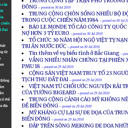
TRUNG CỘNG TẬP TRẬN PHÔ TRƯƠNG 
n của
ĐÔNG
-- posted on 30 Jul 2010
bi
TRUNG CỘNG CHÔN SỐNG NHIỀU BỘ ĐỘ
ủa
TRONG CUỘC CHIẾN NĂM 1984
-- posted on 30 Jul 2
 chiến
BÁO LE MONDE TỐ CÁO CÔNG TY QUỐC
à
Đại
NỢ HƠN 3 TỶ EURO
-- posted on 30 Jul 2010
TỔ CHỨC 30 NĂM HỘI NGỘ VIỆT TỴ NẠ
TRI ÂN NƯỚC ĐỨC
phát
-- posted on 30 Jul 2010
ng từ
Tin thêm về vụ biểu tình ở Bắc Giang
-- po
g
VẮNG NHIỀU NHÂN CHỨNG TẠI PHIÊN 
Nam
PMU 18
-- posted on 29 Jul 2010
CỘNG SẢN VIỆT NAM TRUY TỐ 23 NGƯỜ
TỊCH THU ĐẤT ĐAI
-- posted on 29 Jul 2010
n Đông
VIỆT NAM TỪ CHỐI ƯỚC NGUYỆN RẢI TR
năm
CỦA TƯỚNG BIGEARD
đến
-- posted on 29 Jul 2010
TRUNG CỘNG CẢNH CÁO MỸ KHÔNG NÊN
 có thể
ĐỀ BIỂN ĐÔNG
a địa
-- posted on 29 Jul 2010
MỸ KHÁNG CỰ LẠI SỰ ĐE DỌA CỦA TRU
BIỂN ĐÔNG
-- posted on 29 Jul 2010
ĐẬP TRÊN SÔNG MEKONG ĐE DỌA NHỮN