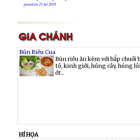
posted on 25 Jul 2010
Bún Riêu Cua
Bún riêu ăn kèm với bắp chuối 
tô, kinh giới, húng cây, húng l
ớt...
HÍ HỌA