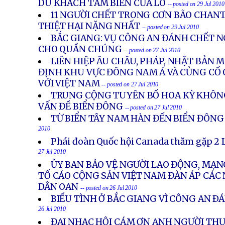
DU KHÁCH TẮM BIỂN CỬA LÒ
-- posted on 29 Jul 2010
11 NGƯỜI CHẾT TRONG CƠN BÃO CHANT
THIỆT HẠI NẶNG NHẤT
-- posted on 29 Jul 2010
BẮC GIANG: VỤ CÔNG AN ĐÁNH CHẾT 
CHO QUẦN CHÚNG
-- posted on 27 Jul 2010
LIÊN HIỆP ÂU CHÂU, PHÁP, NHẬT BẢN
ĐỊNH KHU VỰC ĐÔNG NAM Á VÀ CỦNG CỐ
VỚI VIỆT NAM
-- posted on 27 Jul 2010
TRUNG CỘNG TUYÊN BỐ HOA KỲ KHÔN
VẤN ĐỀ BIỂN ĐÔNG
-- posted on 27 Jul 2010
TỪ BIỂN TÂY NAM HÀN ĐẾN BIỂN ĐÔNG
2010
Phái đoàn Quốc hội Canada thăm gặp 2 
27 Jul 2010
ỦY BAN BẢO VỆ NGƯỜI LAO ĐỘNG, MẠ
TỐ CÁO CỘNG SẢN VIỆT NAM ĐÀN ÁP CÁC
DÂN OAN
-- posted on 26 Jul 2010
BIỂU TÌNH Ở BẮC GIANG VÌ CÔNG AN Ð
26 Jul 2010
ĐẠI NHẠC HỘI CÁM ƠN ANH NGƯỜI THƯ