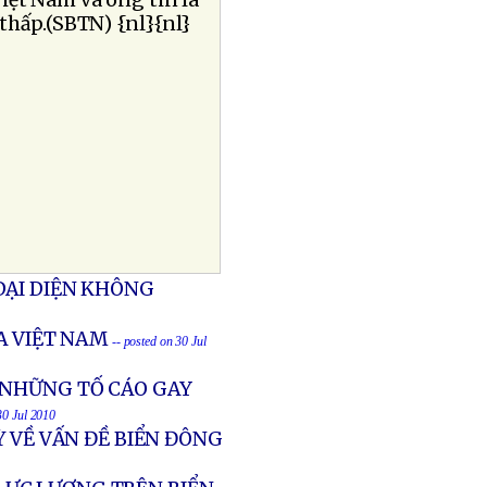
iệt Nam và ông tin là
thấp.(SBTN) {nl}{nl}
ÐẠI DIỆN KHÔNG
A VIỆT NAM
-- posted on 30 Jul
 NHỮNG TỐ CÁO GAY
30 Jul 2010
Ỳ VỀ VẤN ĐỀ BIỂN ĐÔNG