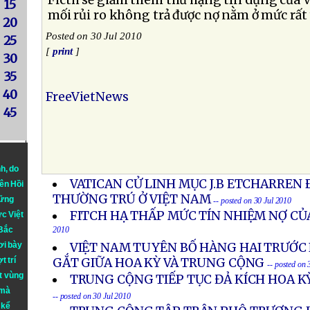
Ficth sẽ giảm thêm thứ hạng tín dụng của V
15
mối rủi ro không trả được nợ nằm ở mức rất 
20
Posted on 30 Jul 2010
25
[
print
]
30
35
40
FreeVietNews
45
nh
, do
VATICAN CỬ LINH MỤC J.B ETCHARREN 
iên Hồi
THƯỜNG TRÚ Ở VIỆT NAM
hững
-- posted on 30 Jul 2010
FITCH HẠ THẤP MỨC TÍN NHIỆM NỢ CỦ
ực Việt
 Bắc
2010
ơi bày
VIỆT NAM TUYÊN BỐ HÀNG HAI TRƯỚC
t trí
GẮT GIỮA HOA KỲ VÀ TRUNG CỘNG
-- posted on 
t vùng
TRUNG CỘNG TIẾP TỤC ĐẢ KÍCH HOA K
 mà
-- posted on 30 Jul 2010
 kể