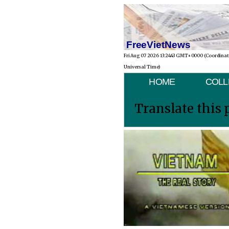
FreeVietNews
Fri Aug 07 2026 13:24:43 GMT+0000 (Coordina
Universal Time)
HOME
COLL
Translate this 