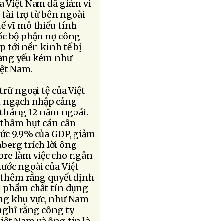
a Việt Nam đã giảm vì
 tài trợ từ bên ngoài
ế vĩ mô thiếu tính
ốc bộ phận nợ công
p tới nền kinh tế bị
hàng yếu kém như
iệt Nam.
trữ ngoại tệ của Việt
m ngạch nhập cảng
a tháng 12 năm ngoái.
g thâm hụt cán cân
mức 9.9% của GDP, giảm
berg trích lời ông
ore làm việc cho ngân
ước ngoài của Việt
i thêm rằng quyết định
ì phẩm chất tín dụng
ng khu vực, như Nam
ghĩ rằng công ty