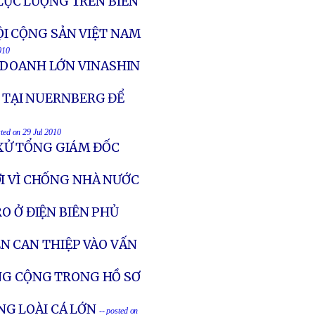
LỰC LƯỢNG TRÊN BIỂN
I CỘNG SẢN VIỆT NAM
010
 DOANH LỚN VINASHIN
N TẠI NUERNBERG ĐỂ
sted on 29 Jul 2010
XỬ TỔNG GIÁM ĐỐC
I VÌ CHỐNG NHÀ NƯỚC
O Ở ĐIỆN BIÊN PHỦ
 CAN THIỆP VÀO VẤN
NG CỘNG TRONG HỒ SƠ
G LOÀI CÁ LỚN
-- posted on