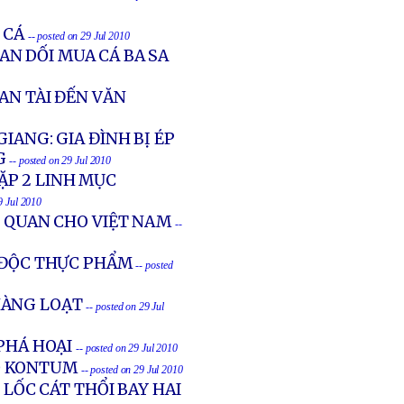
 CÁ
-- posted on 29 Jul 2010
IAN DỐI MUA CÁ BA SA
AN TÀI ĐẾN VĂN
IANG: GIA ĐÌNH BỊ ÉP
G
-- posted on 29 Jul 2010
ẶP 2 LINH MỤC
9 Jul 2010
Ĩ QUAN CHO VIỆT NAM
--
 ĐỘC THỰC PHẨM
-- posted
HÀNG LOẠT
-- posted on 29 Jul
 PHÁ HOẠI
-- posted on 29 Jul 2010
Ố KONTUM
-- posted on 29 Jul 2010
 LỐC CÁT THỔI BAY HAI