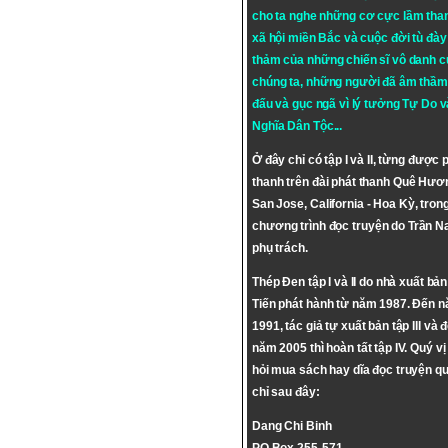
cho ta nghe những cơ cực lầm tha
xã hội miền Bắc và cuộc đời tù đày 
thảm của những chiến sĩ vô danh c
chúng ta, những người đã âm thầm
đấu và gục ngã vì lý tưởng
Tự Do
v
Nghĩa Dân Tộc
...
Ở đây chỉ có tập I và II, từng được 
thanh trên đài phát thanh Quê Hươ
San Jose, California - Hoa Kỳ, tron
chương trình đọc truyện do Trần 
phụ trách.
Thép Đen tập I và II do nhà xuất bả
Tiến phát hành từ năm 1987. Đến 
1991, tác giả tự xuất bản tập III và 
năm 2005 thì hoàn tất tập IV. Quý vị
hỏi mua sách hay dĩa đọc truyện qu
chỉ sau đây:
Dang Chi Binh