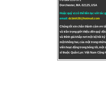
PO Box 255-571
Dorchester, MA. 02125, USA
Hoặc quý vị có thể liên lạc với tác 
email:
dcbinh38@hotmail.com
Chúng tôi xin chân thành cám ơn tá
và trân trọng giới thiệu đến quý độc
và thính giả khắp nơi một bộ hồi ký
một không hai, của một trong nhữn
viên hoạt động trong bóng tối, một 
sĩ thuộc Quân Lực Việt Nam Cộng 