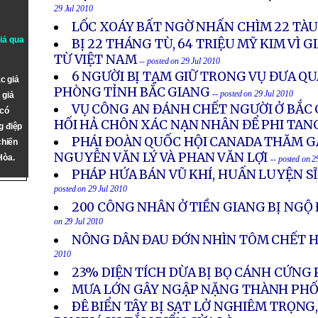
29 Jul 2010
LỐC XOÁY BẤT NGỜ NHẤN CHÌM 22 TÀU
giả qua
BỊ 22 THÁNG TÙ, 64 TRIỆU MỸ KIM VÌ G
TỪ VIỆT NAM
-- posted on 29 Jul 2010
6 NGƯỜI BỊ TẠM GIỮ TRONG VỤ ĐƯA QU
c giả
PHÒNG TỈNH BẮC GIANG
-- posted on 29 Jul 2010
 giả
VỤ CÔNG AN ĐÁNH CHẾT NGƯỜI Ở BẮC G
 có
HỐI HẢ CHÔN XÁC NẠN NHÂN ĐỂ PHI TAN
g điệp
PHÁI ĐOÀN QUỐC HỘI CANADA THĂM G
chiến
NGUYỄN VĂN LÝ VÀ PHAN VĂN LỢI
Hòa.
-- posted on 2
PHÁP HỨA BÁN VŨ KHÍ, HUẤN LUYỆN S
posted on 29 Jul 2010
200 CÔNG NHÂN Ở TIỀN GIANG BỊ NGỘ
on 29 Jul 2010
NÔNG DÂN ĐAU ĐỚN NHÌN TÔM CHẾT 
2010
23% DIỆN TÍCH DỪA BỊ BỌ CÁNH CỨNG
MƯA LỚN GÂY NGẬP NẶNG THÀNH PH
ÐÊ BIỂN TÂY BỊ SẠT LỞ NGHIÊM TRỌNG,