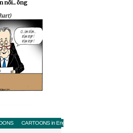
 nổi... ông
hart)
OONS
CARTOONS in English