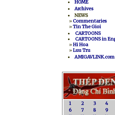
HOME
Archives
NEWS
»
Commentaries
»
Tin The Gioi
CARTOONS
CARTOONS in Eng
»
Hi Hoa
»
Luu Tru
AMIGAVLINK.com
1
2
3
4
6
7
8
9