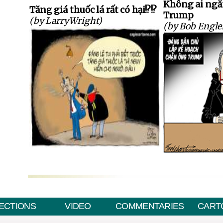
Không ai ngăn
Tăng giá thuốc lá rất có hại!?!?
Trump
(by LarryWright)
(by Bob Engle
ECTIONS
VIDEO
COMMENTARIES
CART