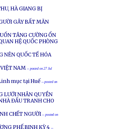
HU, HÀ GIANG BỊ
NGƯỜI GÂY BẤT MÃN
 MUỐN TĂNG CƯỜNG ỔN
 QUAN HỆ QUỐC PHÒNG
G NÊN QUỐC TẾ HÓA
 VIỆT NAM
-- posted on 27 Jul
Linh mục tại Huế
-- posted on
NG LƯỚI NHÂN QUYỀN
 NHÀ ĐẤU TRANH CHO
ÁNH CHẾT NGƯỜI
-- posted on
ƠNG PHẾ BINH KỲ 4
--