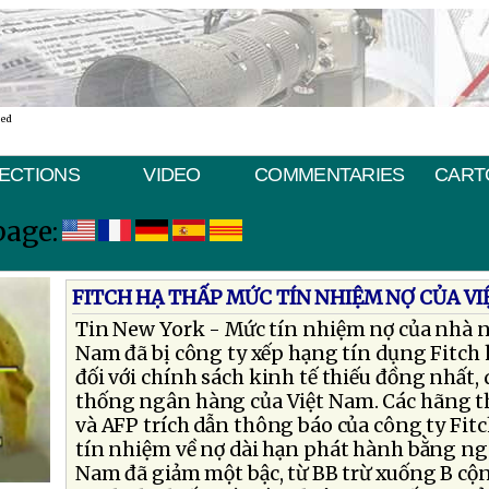
ted
ECTIONS
VIDEO
COMMENTARIES
CART
page:
FITCH HẠ THẤP MỨC TÍN NHIỆM NỢ CỦA V
Tin New York - Mức tín nhiệm nợ của nhà n
Nam đã bị công ty xếp hạng tín dụng Fitch h
đối với chính sách kinh tế thiếu đồng nhất, 
thống ngân hàng của Việt Nam. Các hãng 
và AFP trích dẫn thông báo của công ty Fit
tín nhiệm về nợ dài hạn phát hành bằng ngoạ
Nam đã giảm một bậc, từ BB trừ xuống B cộ