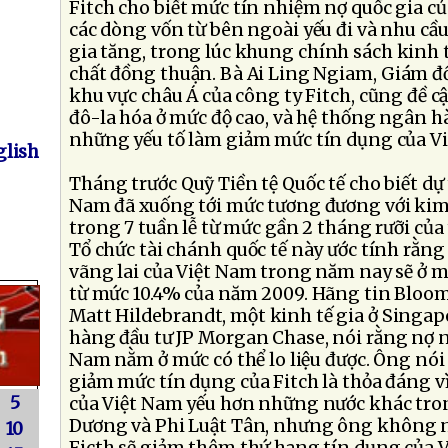
Fitch cho biết mức tín nhiệm nợ quốc gia củ
các dòng vốn từ bên ngoài yếu đi và nhu cầu
gia tăng, trong lúc khung chính sách kinh t
chất đồng thuận. Bà Ai Ling Ngiam, Giám đ
khu vực châu Á của công ty Fitch, cũng đề cậ
đô-la hóa ở mức độ cao, và hệ thống ngân 
những yếu tố làm giảm mức tín dụng của V
lish
Tháng trước Quỹ Tiền tệ Quốc tế cho biết dự 
Nam đã xuống tới mức tương đương với ki
trong 7 tuần lễ từ mức gần 2 tháng rưỡi củ
Tổ chức tài chánh quốc tế này ước tính rằn
vãng lai của Việt Nam trong năm nay sẽ ở 
từ mức 10.4% của năm 2009. Hãng tin Bloom
Matt Hildebrandt, một kinh tế gia ở Singap
hàng đầu tư JP Morgan Chase, nói rằng nợ n
Nam nằm ở mức có thể lo liệu được. Ông nó
giảm mức tín dụng của Fitch là thỏa đáng v
5
của Việt Nam yếu hơn những nước khác tro
Dương và Phi Luật Tân, nhưng ông không n
10