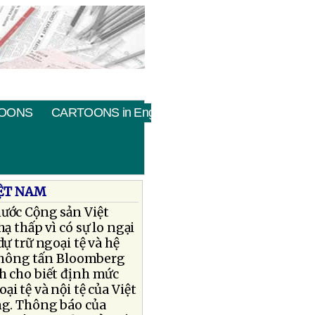
OONS
CARTOONS in English
IỆT NAM
ước Cộng sản Việt
ạ thấp vì có sự lo ngại
dự trữ ngoại tệ và hệ
thông tấn Bloomberg
ch cho biết định mức
i tệ và nội tệ của Việt
ng. Thông báo của